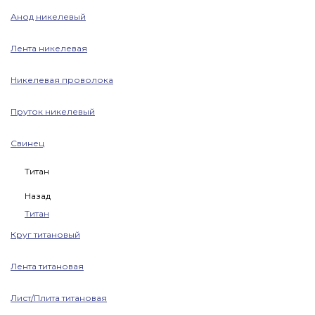
Анод никелевый
Лента никелевая
Никелевая проволока
Пруток никелевый
Свинец
Титан
Назад
Титан
Круг титановый
Лента титановая
Лист/Плита титановая