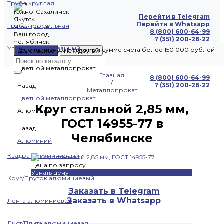
Труба круглая
Чита
Южно-Сахалинск
Перейти в Telegram
Якутск
Перейти в Whatsapp
Труба профильная
Ярославль
8 (800) 600-64-99
Ваш город
7 (351) 200-26-22
Челябинск
Уголок оцинкованный
Бесплатная доставка при сумме счета более 150 000 рублей
Да, спасибо
Нет, другой
Цветной металлопрокат
Главная
8 (800) 600-64-99
/
7 (351) 200-26-22
Назад
Металлопрокат
Цветной металлопрокат
Круг стальной 2,85 мм,
Алюминий
ГОСТ 14955-77 в
Назад
Челябинске
Алюминий
Квадрат алюминиевый
Цена по запросу
Узнать цену
Круг/Пруток алюминиевый
Заказать в Telegram
Заказать в Whatsapp
Лента алюминиевая
Лист/Плита алюминиевая