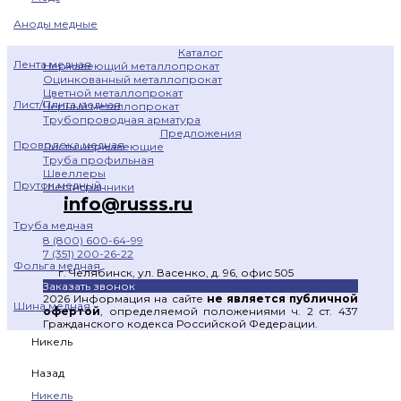
Аноды медные
Каталог
Лента медная
Нержавеющий металлопрокат
Оцинкованный металлопрокат
Цветной металлопрокат
Лист/Плита медная
Черный металлопрокат
Трубопроводная арматура
Предложения
Проволока медная
Листы нержавеющие
Труба профильная
Швеллеры
Пруток медный
Шестигранники
info@russs.ru
Труба медная
8 (800) 600-64-99
7 (351) 200-26-22
Фольга медная
г. Челябинск, ул. Васенко, д. 96, офис 505
Заказать звонок
2026 Информация на сайте
не является публичной
Шина медная
офертой
, определяемой положениями ч. 2 ст. 437
Гражданского кодекса Российской Федерации.
Никель
Назад
Никель