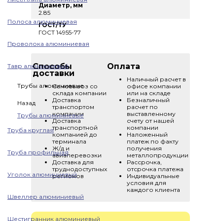
Диаметр, мм
2.85
Полоса алюминиевая
ГОСТ/ТУ
ГОСТ 14955-77
Проволока алюминиевая
Способы
Оплата
Тавр алюминиевый
доставки
Наличный расчет в
Трубы алюминиевые
Самовывоз со
офисе компании
склада компании
или на складе
Доставка
Безналичный
Назад
транспортом
расчет по
компании
выставленному
Трубы алюминиевые
Доставка
счету от нашей
транспортной
компании
Труба круглая
компанией до
Наложенный
терминала
платеж по факту
Ж/д и
получения
Труба профильная
авиаперевозки
металлопродукции
Доставка для
Рассрочка,
труднодоступных
отсрочка платежа
Уголок алюминиевый
регионов
Индивидуальные
условия для
каждого клиента
Швеллер алюминиевый
Шестигранник алюминиевый