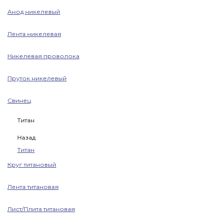
Анод никелевый
Лента никелевая
Никелевая проволока
Пруток никелевый
Свинец
Титан
Назад
Титан
Круг титановый
Лента титановая
Лист/Плита титановая