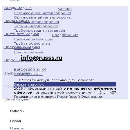
Аноды медные
Каталог
Нержавеющий металлопрокат
Оцинкованный металлопрокат
Лента медная
Цветной металлопрокат
Черный металлопрокат
Трубопроводная арматура
Лист/Плита медная
Предложения
Листы нержавеющие
Труба профильная
Проволока медная
Швеллеры
Шестигранники
info@russs.ru
Пруток медный
8 (800) 600-64-99
Труба медная
7 (351) 200-26-22
г. Челябинск, ул. Васенко, д. 96, офис 505
Заказать звонок
Фольга медная
2026 Информация на сайте
не является публичной
офертой
, определяемой положениями ч. 2 ст. 437
Гражданского кодекса Российской Федерации.
Шина медная
Никель
Назад
Никель