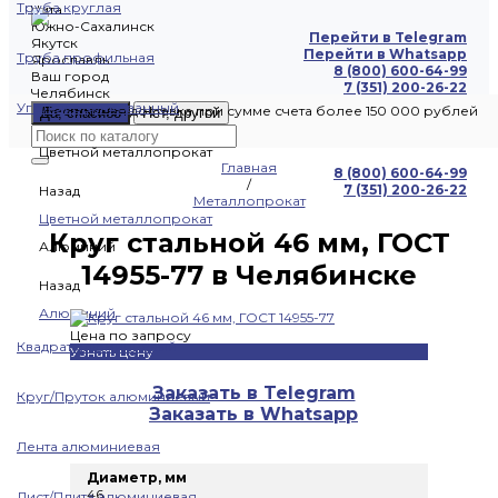
Труба круглая
Чита
Южно-Сахалинск
Перейти в Telegram
Якутск
Перейти в Whatsapp
Труба профильная
Ярославль
8 (800) 600-64-99
Ваш город
7 (351) 200-26-22
Челябинск
Уголок оцинкованный
Бесплатная доставка при сумме счета более 150 000 рублей
Да, спасибо
Нет, другой
Цветной металлопрокат
Главная
8 (800) 600-64-99
/
7 (351) 200-26-22
Назад
Металлопрокат
Цветной металлопрокат
Круг стальной 46 мм, ГОСТ
Алюминий
14955-77 в Челябинске
Назад
Алюминий
Цена по запросу
Квадрат алюминиевый
Узнать цену
Заказать в Telegram
Круг/Пруток алюминиевый
Заказать в Whatsapp
Лента алюминиевая
Диаметр, мм
46
Лист/Плита алюминиевая