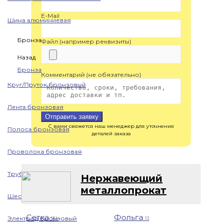
E-Mail
Шина алюминиевая
Бронза
Файл (например реквизиты)
Назад
Бронза
Комментарий (не обязательно)
Круг/Пруток бронзовый
Лента бронзовая
Отправить заявку
С вами свяжется наш менеджер для уточнения
Полоса бронзовая
деталей заказа
Проволока бронзовая
Труба бронзовая
Нержавеющий
металлопрокат
Шестигранник бронзовый
Сетка
Фольга
Электрод бронзовый
914
13