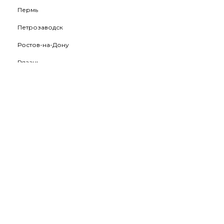
Пермь
Петрозаводск
Ростов-на-Дону
Рязань
Салехард
Самара
Санкт-Петербург
Саратов
Ставрополь
Сургут
Тамбов
Тверь
Тольятти