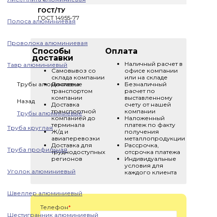
ГОСТ/ТУ
ГОСТ 14955-77
Полоса алюминиевая
Проволока алюминиевая
Способы
Оплата
доставки
Наличный расчет в
Тавр алюминиевый
Самовывоз со
офисе компании
склада компании
или на складе
Трубы алюминиевые
Доставка
Безналичный
транспортом
расчет по
компании
выставленному
Назад
Доставка
счету от нашей
транспортной
компании
Трубы алюминиевые
компанией до
Наложенный
терминала
платеж по факту
Труба круглая
Ж/д и
получения
авиаперевозки
металлопродукции
Доставка для
Рассрочка,
Труба профильная
труднодоступных
отсрочка платежа
регионов
Индивидуальные
условия для
Уголок алюминиевый
каждого клиента
Швеллер алюминиевый
Телефон
*
Шестигранник алюминиевый