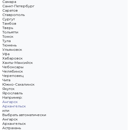
Самара
Санкт-Петербург
Саратов
Ставрополь
Сургут
Тамбов
Тверь
Тольятти
Томск
Тула
Тюмень
Ульяновск
Уфа
Хабаровск
Ханты-Мансийск
Чебоксары
Челябинск
Череповец
Чита
Южно-Сахалинск
Якутск
Ярославль
Например:
Ангарск
Архангельск
или
Выбрать автоматически
Ангарск
Архангельск
Астрахань