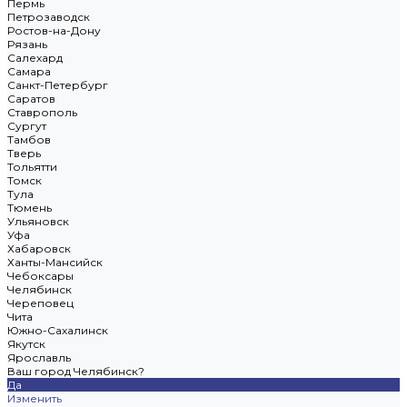
Пермь
Петрозаводск
Ростов-на-Дону
Рязань
Салехард
Самара
Санкт-Петербург
Саратов
Ставрополь
Сургут
Тамбов
Тверь
Тольятти
Томск
Тула
Тюмень
Ульяновск
Уфа
Хабаровск
Ханты-Мансийск
Чебоксары
Челябинск
Череповец
Чита
Южно-Сахалинск
Якутск
Ярославль
Ваш город Челябинск?
Да
Изменить