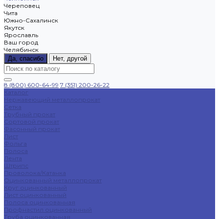
Череповец
Чита
Южно-Сахалинск
Якутск
Ярославль
Ваш город
Челябинск
Да, спасибо
Нет, другой
8 (800) 600-64-99
7 (351) 200-26-22
Каталог
Нержавеющий металлопрокат
Сетка
Трубный прокат
Сортовой прокат
Фасонный прокат
Лист
Фольга
Полоса
Лента
Штрипс
Проволока/Катанка
Оцинкованный металлопрокат
Круг оцинкованный
Лист оцинкованный
Полоса оцинкованная
Профнастил оцинкованный
Труба оцинкованная