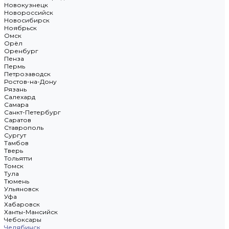
Новокузнецк
Новороссийск
Новосибирск
Ноябрьск
Омск
Орёл
Оренбург
Пенза
Пермь
Петрозаводск
Ростов-на-Дону
Рязань
Салехард
Самара
Санкт-Петербург
Саратов
Ставрополь
Сургут
Тамбов
Тверь
Тольятти
Томск
Тула
Тюмень
Ульяновск
Уфа
Хабаровск
Ханты-Мансийск
Чебоксары
Челябинск