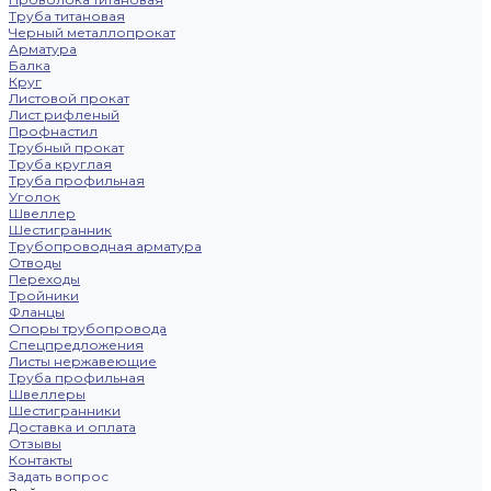
Труба титановая
Черный металлопрокат
Арматура
Балка
Круг
Листовой прокат
Лист рифленый
Профнастил
Трубный прокат
Труба круглая
Труба профильная
Уголок
Швеллер
Шестигранник
Трубопроводная арматура
Отводы
Переходы
Тройники
Фланцы
Опоры трубопровода
Спецпредложения
Листы нержавеющие
Труба профильная
Швеллеры
Шестигранники
Доставка и оплата
Отзывы
Контакты
Задать вопрос