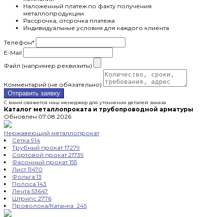
Наложенный платеж по факту получения
металлопродукции
Рассрочка, отсрочка платежа
Индивидуальные условия для каждого клиента
Телефон
*
E-Mail
Файл (например реквизиты)
Комментарий (не обязательно)
Отправить заявку
С вами свяжется наш менеджер для уточнения деталей заказа
Каталог металлопроката и трубопроводной арматуры
Обновлен 07.08.2026
Нержавеющий металлопрокат
Сетка
914
Трубный прокат
17279
Сортовой прокат
21739
Фасонный прокат
155
Лист
11470
Фольга
13
Полоса
143
Лента
53647
Штрипс
2776
Проволока/Катанка
245