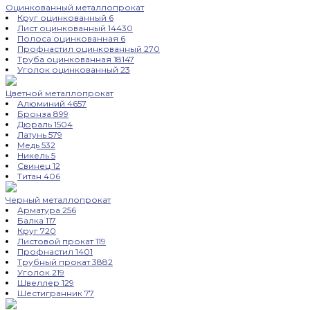
Оцинкованный металлопрокат
Круг оцинкованный
6
Лист оцинкованный
14430
Полоса оцинкованная
6
Профнастил оцинкованный
270
Труба оцинкованная
18147
Уголок оцинкованный
23
Цветной металлопрокат
Алюминий
4657
Бронза
899
Дюраль
1504
Латунь
579
Медь
532
Никель
5
Свинец
12
Титан
406
Черный металлопрокат
Арматура
256
Балка
117
Круг
720
Листовой прокат
119
Профнастил
1401
Трубный прокат
3882
Уголок
219
Швеллер
129
Шестигранник
77