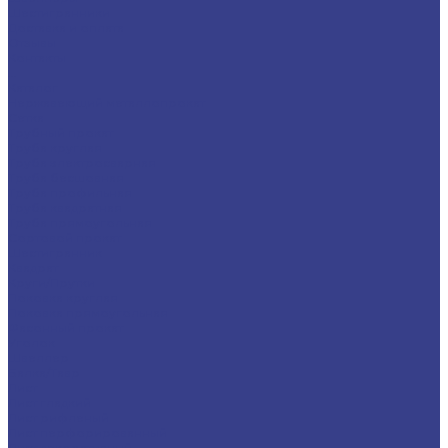
Шестигранники
Доставка и оплата
Отзывы
Контакты
...
Каталог
Нержавеющий металлопрокат
Сетка
Трубный прокат
Труба круглая
Труба электросварная
Труба бесшовная
Труба профильная
Труба квадратная
Труба прямоугольная
Сортовой прокат
Шестигранник
Квадрат
Круги/Прутки
Поковка круглая
Поковка прямоугольная
Фасонный прокат
Уголок
Швеллер
Балка/Тавр
Лист
Лист гладкий
Лист рифленый
Лист перфорированный
Лист декоративный