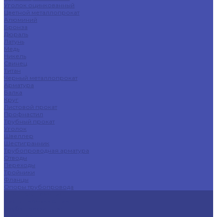
Уголок оцинкованный
Цветной металлопрокат
Алюминий
Бронза
Дюраль
Латунь
Медь
Никель
Свинец
Титан
Черный металлопрокат
Арматура
Балка
Круг
Листовой прокат
Профнастил
Трубный прокат
Уголок
Швеллер
Шестигранник
Трубопроводная арматура
Отводы
Переходы
Тройники
Фланцы
Опоры трубопровода
Спецпредложения
Листы нержавеющие
Труба профильная
Швеллеры