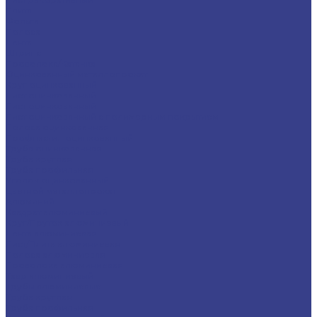
Плита
Фольга
Полоса
Лента
Штрипс
Проволока/Катанка
Оцинкованный металлопрокат
Круг оцинкованный
Лист оцинкованный
Лист оцинкованный
Лист оцинкованный с полимерным покрытием
Полоса оцинкованная
Профнастил оцинкованный
Труба оцинкованная
Труба круглая
Труба профильная
Уголок оцинкованный
Цветной металлопрокат
Алюминий
Квадрат алюминиевый
Круг/Пруток алюминиевый
Лента алюминиевая
Лист/Плита алюминиевая
Полоса алюминиевая
Проволока алюминиевая
Тавр алюминиевый
Трубы алюминиевые
Труба круглая
Труба профильная