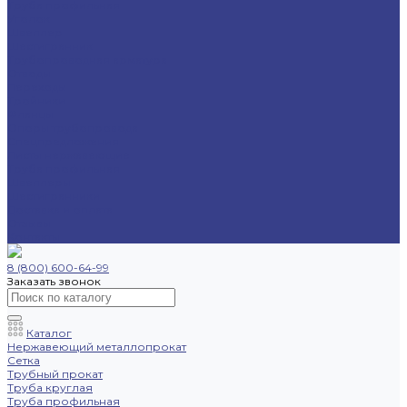
Труба профильная
Уголок
Швеллер
Шестигранник
Трубопроводная арматура
Отводы
Переходы
Тройники
Фланцы
Опоры трубопровода
Спецпредложения
Листы нержавеющие
Труба профильная
Швеллеры
Шестигранники
Доставка и оплата
Отзывы
Контакты
8 (800) 600-64-99
Заказать звонок
Каталог
Нержавеющий металлопрокат
Сетка
Трубный прокат
Труба круглая
Труба профильная