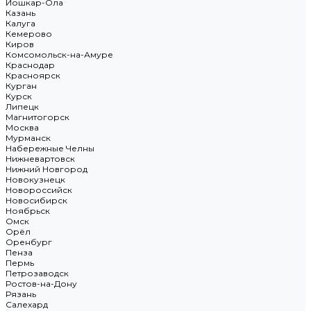
Йошкар-Ола
Казань
Калуга
Кемерово
Киров
Комсомольск-на-Амуре
Краснодар
Красноярск
Курган
Курск
Липецк
Магнитогорск
Москва
Мурманск
Набережные Челны
Нижневартовск
Нижний Новгород
Новокузнецк
Новороссийск
Новосибирск
Ноябрьск
Омск
Орёл
Оренбург
Пенза
Пермь
Петрозаводск
Ростов-на-Дону
Рязань
Салехард