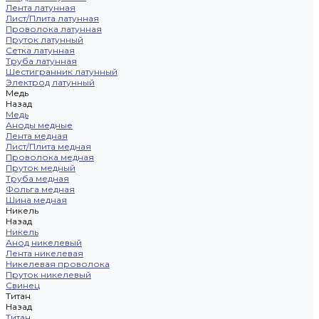
Лента латунная
Лист/Плита латунная
Проволока латунная
Пруток латунный
Сетка латунная
Труба латунная
Шестигранник латунный
Электрод латунный
Медь
Назад
Медь
Аноды медные
Лента медная
Лист/Плита медная
Проволока медная
Пруток медный
Труба медная
Фольга медная
Шина медная
Никель
Назад
Никель
Анод никелевый
Лента никелевая
Никелевая проволока
Пруток никелевый
Свинец
Титан
Назад
Титан