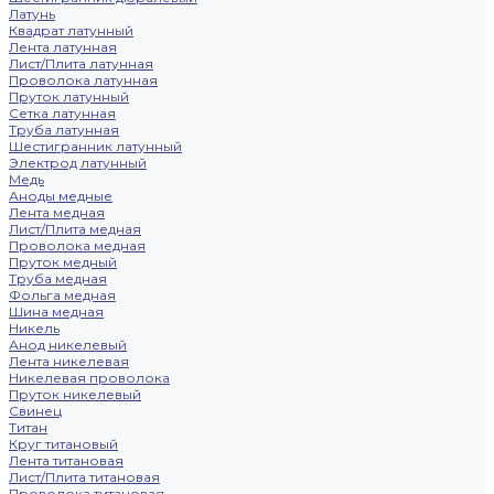
Латунь
Квадрат латунный
Лента латунная
Лист/Плита латунная
Проволока латунная
Пруток латунный
Сетка латунная
Труба латунная
Шестигранник латунный
Электрод латунный
Медь
Аноды медные
Лента медная
Лист/Плита медная
Проволока медная
Пруток медный
Труба медная
Фольга медная
Шина медная
Никель
Анод никелевый
Лента никелевая
Никелевая проволока
Пруток никелевый
Свинец
Титан
Круг титановый
Лента титановая
Лист/Плита титановая
Проволока титановая