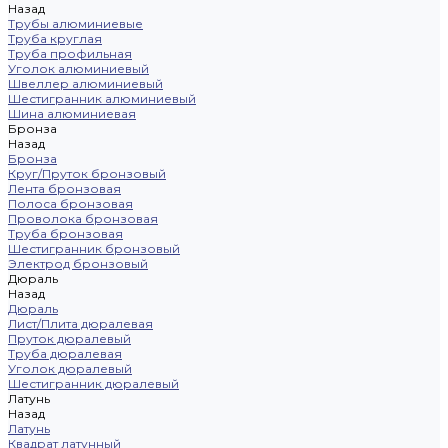
Назад
Трубы алюминиевые
Труба круглая
Труба профильная
Уголок алюминиевый
Швеллер алюминиевый
Шестигранник алюминиевый
Шина алюминиевая
Бронза
Назад
Бронза
Круг/Пруток бронзовый
Лента бронзовая
Полоса бронзовая
Проволока бронзовая
Труба бронзовая
Шестигранник бронзовый
Электрод бронзовый
Дюраль
Назад
Дюраль
Лист/Плита дюралевая
Пруток дюралевый
Труба дюралевая
Уголок дюралевый
Шестигранник дюралевый
Латунь
Назад
Латунь
Квадрат латунный