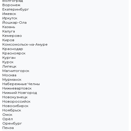
Волгоград
Воронеж
Екатеринбург
Ижевск
Иркутск
Йошкар-Ола
Казань
Калуга
Кемерово
Киров
Комсомольск-на-Амуре
Краснодар
Красноярск
Курган
Курск
Липецк
Магнитогорск
Москва
Мурманск
Набережные Челны
Нижневартовск
Нижний Новгород
Новокузнецк
Новороссийск
Новосибирск
Ноябрьск
Омск
Орёл
Оренбург
Пенза