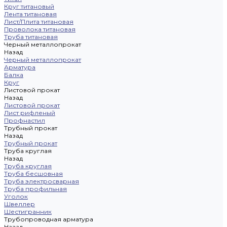
Круг титановый
Лента титановая
Лист/Плита титановая
Проволока титановая
Труба титановая
Черный металлопрокат
Назад
Черный металлопрокат
Арматура
Балка
Круг
Листовой прокат
Назад
Листовой прокат
Лист рифленый
Профнастил
Трубный прокат
Назад
Трубный прокат
Труба круглая
Назад
Труба круглая
Труба бесшовная
Труба электросварная
Труба профильная
Уголок
Швеллер
Шестигранник
Трубопроводная арматура
Назад