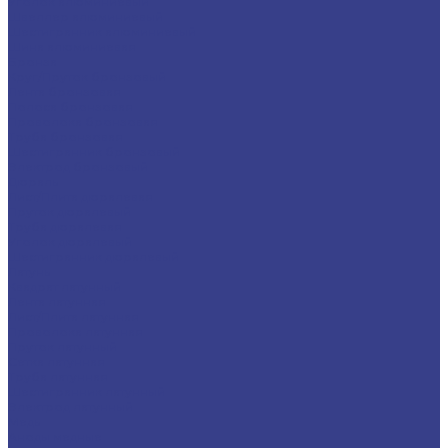
Уголок алюминиевый
Швеллер алюминиевый
Шестигранник алюминиевый
Шина алюминиевая
Бронза
Круг/Пруток бронзовый
Лента бронзовая
Полоса бронзовая
Проволока бронзовая
Труба бронзовая
Шестигранник бронзовый
Электрод бронзовый
Дюраль
Лист/Плита дюралевая
Пруток дюралевый
Труба дюралевая
Уголок дюралевый
Шестигранник дюралевый
Латунь
Квадрат латунный
Лента латунная
Лист/Плита латунная
Проволока латунная
Пруток латунный
Сетка латунная
Труба латунная
Шестигранник латунный
Электрод латунный
Медь
Аноды медные