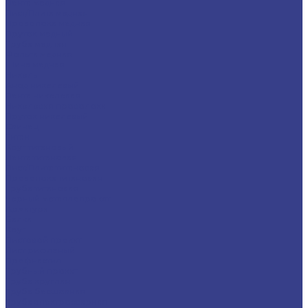
Лента медная
Лист/Плита медная
Проволока медная
Пруток медный
Труба медная
Фольга медная
Шина медная
Никель
Анод никелевый
Лента никелевая
Никелевая проволока
Пруток никелевый
Свинец
Титан
Круг титановый
Лента титановая
Лист/Плита титановая
Проволока титановая
Труба титановая
Черный металлопрокат
Арматура
Балка
Круг
Листовой прокат
Лист рифленый
Профнастил
Трубный прокат
Труба круглая
Труба бесшовная
Труба электросварная