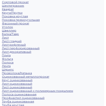
Сортовой прокат
Шестигранник
Квадрат
Круги/Прутки
Поковка круглая
Поковка прямоугольная
Фасонный прокат
Уголок
Швеллер
Балка/Тавр
Лист
Лист гладкий
Лист рифленый
Лист перфорированный
Лист декоративный
Плита
Фольга
Полоса
Лента
Штрипс
Проволока/Катанка
Оцинкованный металлопрокат
Круг оцинкованный
Лист оцинкованный
Лист оцинкованный
Лист оцинкованный с полимерным покрытием
Полоса оцинкованная
Профнастил оцинкованный
Труба оцинкованная
Труба круглая