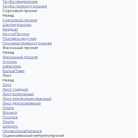
Труба квадратная
Труба прямоугольная
Сортовой прокат
Назад
Сортовой прокат
Шестигранник
Квадрат
Круги/Прутки
Поковка круглая
Поковка прямоугольная
Фасонный прокат
Назад
Фасонный прокат
Уголок
Швеллер
Балка/Тавр
Лист
Назад
Лист
Лист гладкий
Лист рифленый
Лист перфорированный
Лист декоративный
Плита
Фольга
Полоса
Лента
Штрипс
Проволока/Катанка
Оцинкованный металлопрокат