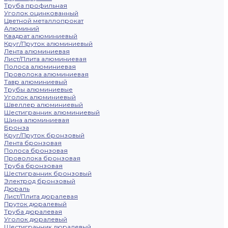
Труба профильная
Уголок оцинкованный
Цветной металлопрокат
Алюминий
Квадрат алюминиевый
Круг/Пруток алюминиевый
Лента алюминиевая
Лист/Плита алюминиевая
Полоса алюминиевая
Проволока алюминиевая
Тавр алюминиевый
Трубы алюминиевые
Уголок алюминиевый
Швеллер алюминиевый
Шестигранник алюминиевый
Шина алюминиевая
Бронза
Круг/Пруток бронзовый
Лента бронзовая
Полоса бронзовая
Проволока бронзовая
Труба бронзовая
Шестигранник бронзовый
Электрод бронзовый
Дюраль
Лист/Плита дюралевая
Пруток дюралевый
Труба дюралевая
Уголок дюралевый
Шестигранник дюралевый