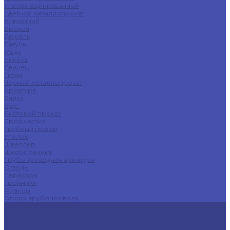
Уголок оцинкованный
Цветной металлопрокат
Алюминий
Бронза
Дюраль
Латунь
Медь
Никель
Свинец
Титан
Черный металлопрокат
Арматура
Балка
Круг
Листовой прокат
Профнастил
Трубный прокат
Уголок
Швеллер
Шестигранник
Трубопроводная арматура
Отводы
Переходы
Тройники
Фланцы
Опоры трубопровода
Спецпредложения
Листы нержавеющие
Труба профильная
Швеллеры