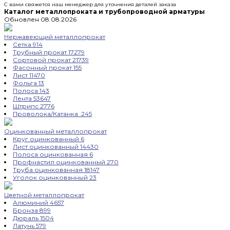
С вами свяжется наш менеджер для уточнения деталей заказа
Каталог металлопроката и трубопроводной арматуры
Обновлен 08.08.2026
Нержавеющий металлопрокат
Сетка
914
Трубный прокат
17279
Сортовой прокат
21739
Фасонный прокат
155
Лист
11470
Фольга
13
Полоса
143
Лента
53647
Штрипс
2776
Проволока/Катанка
245
Оцинкованный металлопрокат
Круг оцинкованный
6
Лист оцинкованный
14430
Полоса оцинкованная
6
Профнастил оцинкованный
270
Труба оцинкованная
18147
Уголок оцинкованный
23
Цветной металлопрокат
Алюминий
4657
Бронза
899
Дюраль
1504
Латунь
579