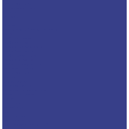
Шестигранники
Доставка и оплата
Отзывы
Контакты
...
Каталог
Нержавеющий металлопрокат
Сетка
Трубный прокат
Труба круглая
Труба электросварная
Труба бесшовная
Труба профильная
Труба квадратная
Труба прямоугольная
Сортовой прокат
Шестигранник
Квадрат
Круги/Прутки
Поковка круглая
Поковка прямоугольная
Фасонный прокат
Уголок
Швеллер
Балка/Тавр
Лист
Лист гладкий
Лист рифленый
Лист перфорированный
Лист декоративный