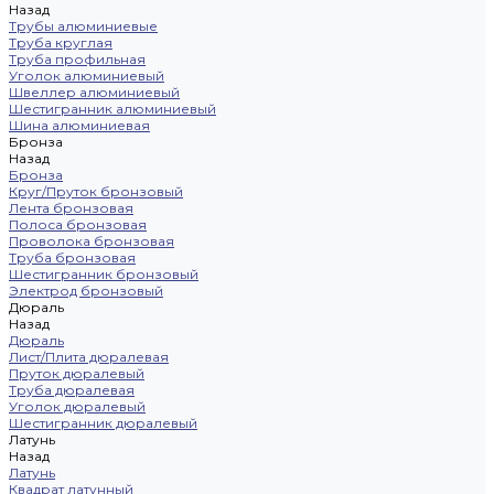
Назад
Трубы алюминиевые
Труба круглая
Труба профильная
Уголок алюминиевый
Швеллер алюминиевый
Шестигранник алюминиевый
Шина алюминиевая
Бронза
Назад
Бронза
Круг/Пруток бронзовый
Лента бронзовая
Полоса бронзовая
Проволока бронзовая
Труба бронзовая
Шестигранник бронзовый
Электрод бронзовый
Дюраль
Назад
Дюраль
Лист/Плита дюралевая
Пруток дюралевый
Труба дюралевая
Уголок дюралевый
Шестигранник дюралевый
Латунь
Назад
Латунь
Квадрат латунный