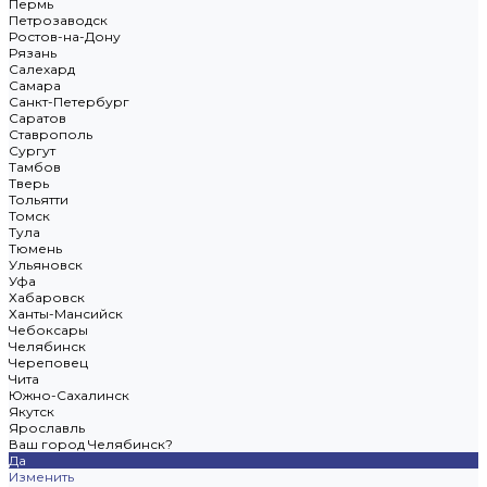
Пермь
Петрозаводск
Ростов-на-Дону
Рязань
Салехард
Самара
Санкт-Петербург
Саратов
Ставрополь
Сургут
Тамбов
Тверь
Тольятти
Томск
Тула
Тюмень
Ульяновск
Уфа
Хабаровск
Ханты-Мансийск
Чебоксары
Челябинск
Череповец
Чита
Южно-Сахалинск
Якутск
Ярославль
Ваш город Челябинск?
Да
Изменить