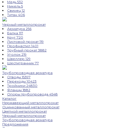
Медь
532
Никель
5
Свинец
12
Титан
406
Черный металлопрокат
Арматура
256
Балка
117
Круг
720
Листовой прокат
119
Профнастил
1401
Трубный прокат
3882
Уголок
219
Швеллер
129
Шестигранник
77
Трубопроводная арматура
Отводы
15397
Переходы
10423
Тройники
24830
Фланцы
1882
Опоры трубопровода
4548
Каталог
Нержавеющий металлопрокат
Оцинкованный металлопрокат
Цветной металлопрокат
Черный металлопрокат
Трубопроводная арматура
Предложения