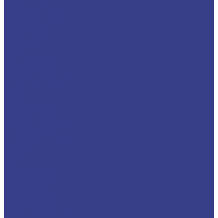
Лента медная
Лист/Плита медная
Проволока медная
Пруток медный
Труба медная
Фольга медная
Шина медная
Никель
Анод никелевый
Лента никелевая
Никелевая проволока
Пруток никелевый
Свинец
Титан
Круг титановый
Лента титановая
Лист/Плита титановая
Проволока титановая
Труба титановая
Черный металлопрокат
Арматура
Балка
Круг
Листовой прокат
Лист рифленый
Профнастил
Трубный прокат
Труба круглая
Труба бесшовная
Труба электросварная