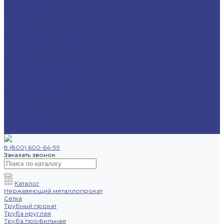
Труба профильная
Уголок
Швеллер
Шестигранник
Трубопроводная арматура
Отводы
Переходы
Тройники
Фланцы
Опоры трубопровода
Спецпредложения
Листы нержавеющие
Труба профильная
Швеллеры
Шестигранники
Доставка и оплата
Отзывы
Контакты
8 (800) 600-64-99
Заказать звонок
Каталог
Нержавеющий металлопрокат
Сетка
Трубный прокат
Труба круглая
Труба профильная