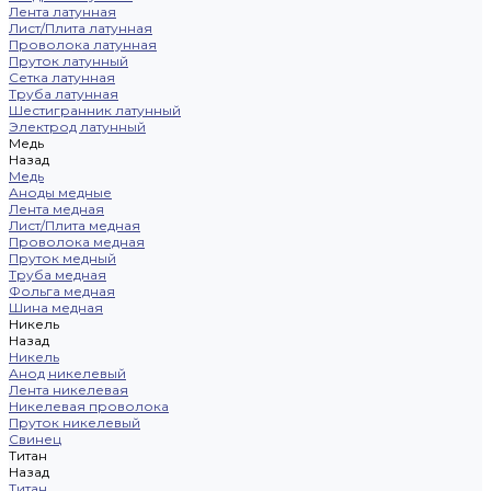
Лента латунная
Лист/Плита латунная
Проволока латунная
Пруток латунный
Сетка латунная
Труба латунная
Шестигранник латунный
Электрод латунный
Медь
Назад
Медь
Аноды медные
Лента медная
Лист/Плита медная
Проволока медная
Пруток медный
Труба медная
Фольга медная
Шина медная
Никель
Назад
Никель
Анод никелевый
Лента никелевая
Никелевая проволока
Пруток никелевый
Свинец
Титан
Назад
Титан