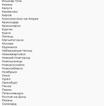
Йошкар-Ола
Казань
Калуга
Кемерово
Киров
Комсомольск-на-Амуре
Краснодар
Красноярск
Курган
Курск
Липецк
Магнитогорск
Москва
Мурманск
Набережные Челны
Нижневартовск
Нижний Новгород
Новокузнецк
Новороссийск
Новосибирск
Ноябрьск
Омск
Орёл
Оренбург
Пенза
Пермь
Петрозаводск
Ростов-на-Дону
Рязань
Салехард