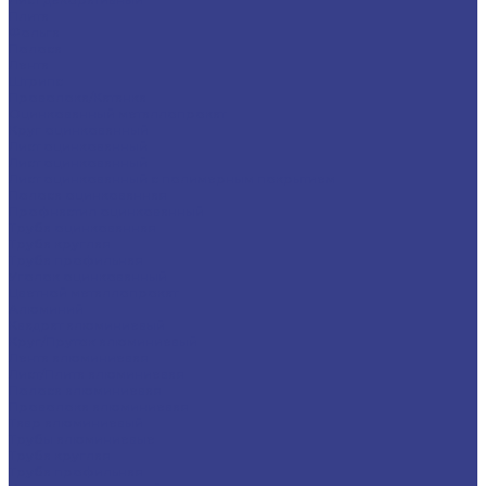
Плита
Фольга
Полоса
Лента
Штрипс
Проволока/Катанка
Оцинкованный металлопрокат
Круг оцинкованный
Лист оцинкованный
Лист оцинкованный
Лист оцинкованный с полимерным покрытием
Полоса оцинкованная
Профнастил оцинкованный
Труба оцинкованная
Труба круглая
Труба профильная
Уголок оцинкованный
Цветной металлопрокат
Алюминий
Квадрат алюминиевый
Круг/Пруток алюминиевый
Лента алюминиевая
Лист/Плита алюминиевая
Полоса алюминиевая
Проволока алюминиевая
Тавр алюминиевый
Трубы алюминиевые
Труба круглая
Труба профильная