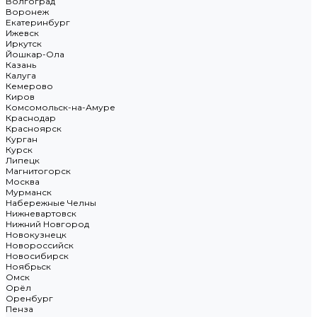
Волгоград
Воронеж
Екатеринбург
Ижевск
Иркутск
Йошкар-Ола
Казань
Калуга
Кемерово
Киров
Комсомольск-на-Амуре
Краснодар
Красноярск
Курган
Курск
Липецк
Магнитогорск
Москва
Мурманск
Набережные Челны
Нижневартовск
Нижний Новгород
Новокузнецк
Новороссийск
Новосибирск
Ноябрьск
Омск
Орёл
Оренбург
Пенза