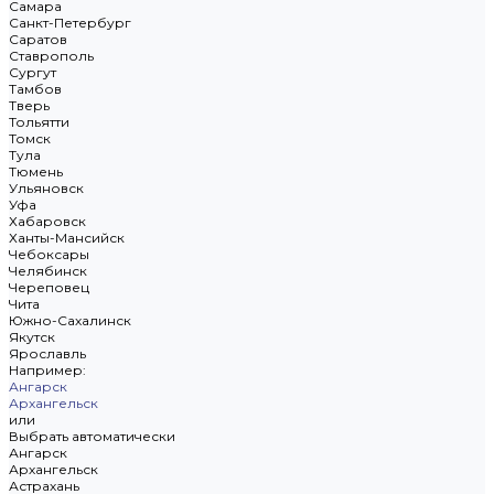
Самара
Санкт-Петербург
Саратов
Ставрополь
Сургут
Тамбов
Тверь
Тольятти
Томск
Тула
Тюмень
Ульяновск
Уфа
Хабаровск
Ханты-Мансийск
Чебоксары
Челябинск
Череповец
Чита
Южно-Сахалинск
Якутск
Ярославль
Например:
Ангарск
Архангельск
или
Выбрать автоматически
Ангарск
Архангельск
Астрахань