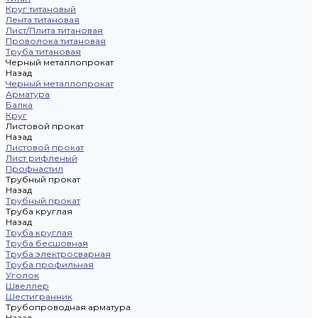
Круг титановый
Лента титановая
Лист/Плита титановая
Проволока титановая
Труба титановая
Черный металлопрокат
Назад
Черный металлопрокат
Арматура
Балка
Круг
Листовой прокат
Назад
Листовой прокат
Лист рифленый
Профнастил
Трубный прокат
Назад
Трубный прокат
Труба круглая
Назад
Труба круглая
Труба бесшовная
Труба электросварная
Труба профильная
Уголок
Швеллер
Шестигранник
Трубопроводная арматура
Назад