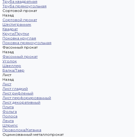
Труба квадратная
Труба прямоугольная
Сортовой прокат
Назад
Сортовой прокат
Шестигранник
Квадрат
Круги/Прутки
Поковка круглая
Поковка прямоугольная
Фасонный прокат
Назад
Фасонный прокат
Уголок
Швеллер
Балка/Тавр
Лист
Назад
Лист
Лист гладкий
Лист рифленый
Лист перфорированный
Лист декоративный
Плита
Фольга
Полоса
Лента
Штрипс
Проволока/Катанка
Оцинкованный металлопрокат