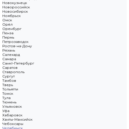
Новокузнецк
Новороссийск
Новосибирск
Ноябрьск
Омск
Орёл
Оренбург
Пенза
Пермь
Петрозаводск
Ростов-на-Дону
Рязань
Салехард
Самара
Санкт-Петербург
Саратов
Ставрополь
Сургут
Тамбов
Тверь
Тольятти
Томск
Тула
Тюмень
Ульяновск
Уфа
Хабаровск
Ханты-Мансийск
Чебоксары
Челябинск