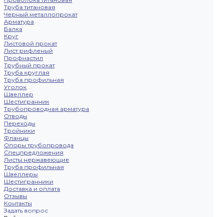
Труба титановая
Черный металлопрокат
Арматура
Балка
Круг
Листовой прокат
Лист рифленый
Профнастил
Трубный прокат
Труба круглая
Труба профильная
Уголок
Швеллер
Шестигранник
Трубопроводная арматура
Отводы
Переходы
Тройники
Фланцы
Опоры трубопровода
Спецпредложения
Листы нержавеющие
Труба профильная
Швеллеры
Шестигранники
Доставка и оплата
Отзывы
Контакты
Задать вопрос