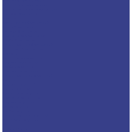
Уголок алюминиевый
Швеллер алюминиевый
Шестигранник алюминиевый
Шина алюминиевая
Бронза
Круг/Пруток бронзовый
Лента бронзовая
Полоса бронзовая
Проволока бронзовая
Труба бронзовая
Шестигранник бронзовый
Электрод бронзовый
Дюраль
Лист/Плита дюралевая
Пруток дюралевый
Труба дюралевая
Уголок дюралевый
Шестигранник дюралевый
Латунь
Квадрат латунный
Лента латунная
Лист/Плита латунная
Проволока латунная
Пруток латунный
Сетка латунная
Труба латунная
Шестигранник латунный
Электрод латунный
Медь
Аноды медные