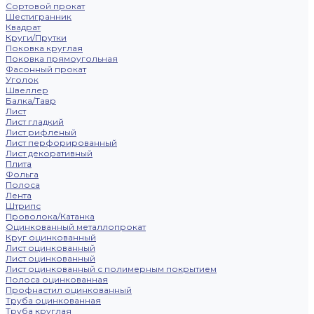
Сортовой прокат
Шестигранник
Квадрат
Круги/Прутки
Поковка круглая
Поковка прямоугольная
Фасонный прокат
Уголок
Швеллер
Балка/Тавр
Лист
Лист гладкий
Лист рифленый
Лист перфорированный
Лист декоративный
Плита
Фольга
Полоса
Лента
Штрипс
Проволока/Катанка
Оцинкованный металлопрокат
Круг оцинкованный
Лист оцинкованный
Лист оцинкованный
Лист оцинкованный с полимерным покрытием
Полоса оцинкованная
Профнастил оцинкованный
Труба оцинкованная
Труба круглая