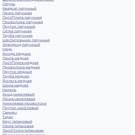
Латунь
Квадрат латунный
Лента латунная
Лист/Плита латунная
Проволока латунная
Пруток латунный
Сетка латунная
Труба латунная
Шестигранник латунный
Электрод латунный
Медь
Аноды медные
Лента медная
Лист/Плита медная
Проволока медная
Пруток медный
Труба медная
Фольга медная
Шина медная
Никель
Анод никелевый
Лента никелевая
Никелевая проволока
Пруток никелевый
Свинец
Титан
Круг титановый
Лента титановая
Лист/Плита титановая
Проволока титановая