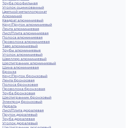
Труба профильная
Уголок оцинкованный
Цветной металлопрокат
Алюминий
Квадрат алюминиевый
Круг/Пруток алюминиевый
Лента алюминиевая
Лист/Плита алюминиевая
Полоса алюминиевая
Проволока алюминиевая
Тавр алюминиевый
Трубы алюминиевые
Уголок алюминиевый
Швеллер алюминиевый
Шестигранник алюминиевый
Шина алюминиевая
Бронза
Круг/Пруток бронзовый
Лента бронзовая
Полоса бронзовая
Проволока бронзовая
Труба бронзовая
Шестигранник бронзовый
Электрод бронзовый
Дюраль
Лист/Плита дюралевая
Пруток дюралевый
Труба дюралевая
Уголок дюралевый
Шестигранник дюралевый