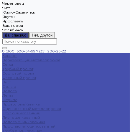
Череповец
Чита
Южно-Сахалинск
Якутск
Ярославль
Ваш город
Челябинск
Да, спасибо
Нет, другой
8 (800) 600-64-99
7 (351) 200-26-22
Каталог
Нержавеющий металлопрокат
Сетка
Трубный прокат
Сортовой прокат
Фасонный прокат
Лист
Фольга
Полоса
Лента
Штрипс
Проволока/Катанка
Оцинкованный металлопрокат
Круг оцинкованный
Лист оцинкованный
Полоса оцинкованная
Профнастил оцинкованный
Труба оцинкованная