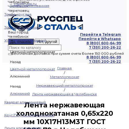
Чебоксары
info@russs.ru
Труба оцинкованная
Челябинск
Череповец
Труба круглая
Чита
Южно-Сахалинск
Якутск
Труба профильная
Ярославль
Ваш город
Перейти в Telegram
Челябинск
Перейти в Whatsapp
Уголок оцинкованный
Да, спасибо
Нет, другой
8 (800) 600-64-99
7 (351) 200-26-22
Цветной металлопрокат
Бесплатная доставка при сумме счета более 150 000 рублей
8 (800) 600-64-99
7 (351) 200-26-22
Назад
Главная
Цветной металлопрокат
/
Алюминий
Металлопрокат
/
Нержавеющий металлопрокат
Назад
/
Алюминий
Лента нержавеющая в Челябинске
Квадрат алюминиевый
Лента нержавеющая
холоднокатаная 0,65х220
Круг/Пруток алюминиевый
мм 10Х17Н13М3Т ГОСТ
Лента алюминиевая