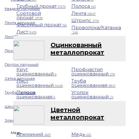
Трубный прокат
Полоса
17279
143
Квадрат латунный
Сортовой
Лента
53647
прокат
21739
Штрипс
2776
Лента латунная
Фасонный прокат
155
Проволока/Катанка
Лист
11470
245
Лист/Плита латунная
Оцинкованный
Проволока латунная
металлопрокат
Пруток латунный
Круг
Профнастил
оцинкованный
оцинкованный
6
270
Сетка латунная
Лист
Труба
оцинкованный
оцинкованная
14430
18147
Полоса
Уголок
Труба латунная
оцинкованная
оцинкованный
6
23
Шестигранник латунный
Цветной
металлопрокат
Электрод латунный
Медь
Алюминий
Медь
4657
532