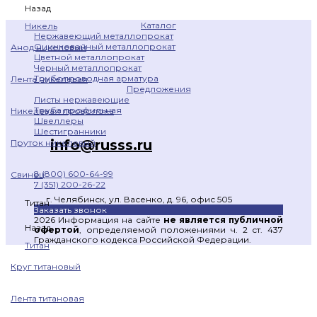
Назад
Каталог
Никель
Нержавеющий металлопрокат
Оцинкованный металлопрокат
Анод никелевый
Цветной металлопрокат
Черный металлопрокат
Трубопроводная арматура
Лента никелевая
Предложения
Листы нержавеющие
Труба профильная
Никелевая проволока
Швеллеры
Шестигранники
info@russs.ru
Пруток никелевый
8 (800) 600-64-99
Свинец
7 (351) 200-26-22
г. Челябинск, ул. Васенко, д. 96, офис 505
Титан
Заказать звонок
2026 Информация на сайте
не является публичной
Назад
офертой
, определяемой положениями ч. 2 ст. 437
Гражданского кодекса Российской Федерации.
Титан
Круг титановый
Лента титановая