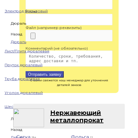
Электрод бронзовый
E-Mail
Дюраль
Файл (например реквизиты)
Назад
Дюраль
Комментарий (не обязательно)
Лист/Плита дюралевая
Пруток дюралевый
Отправить заявку
Труба дюралевая
С вами свяжется наш менеджер для уточнения
деталей заказа
Уголок дюралевый
Шестигранник дюралевый
Нержавеющий
металлопрокат
Латунь
Назад
Сетка
Фольга
Латунь
914
13