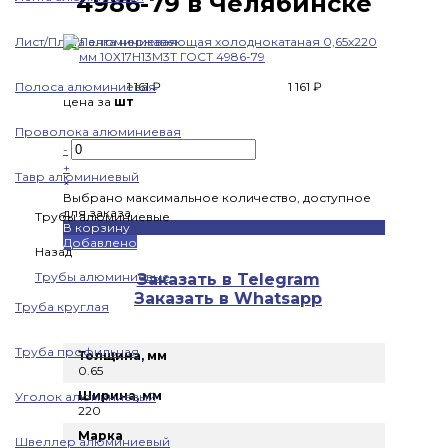
4986-79 в Челябинске
Лист/Плита алюминиевая
Полоса алюминиевая
1 161 ₽
1 161 ₽
цена за
шт
Проволока алюминиевая
-
+
Тавр алюминиевый
×
Выбрано максимальное количество, доступное
для заказа
Трубы алюминиевые
В корзину
Добавлено
Назад
Трубы алюминиевые
Заказать в Telegram
Заказать в Whatsapp
Труба круглая
Труба профильная
Толщина, мм
0.65
Ширина, мм
Уголок алюминиевый
220
Марка
Швеллер алюминиевый