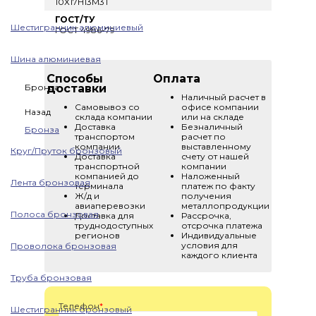
10Х17Н13М3Т
ГОСТ/ТУ
Шестигранник алюминиевый
ГОСТ 4986-79
Шина алюминиевая
Способы
Оплата
Бронза
доставки
Наличный расчет в
Самовывоз со
офисе компании
Назад
склада компании
или на складе
Доставка
Безналичный
Бронза
транспортом
расчет по
компании
выставленному
Круг/Пруток бронзовый
Доставка
счету от нашей
транспортной
компании
компанией до
Наложенный
Лента бронзовая
терминала
платеж по факту
Ж/д и
получения
авиаперевозки
металлопродукции
Полоса бронзовая
Доставка для
Рассрочка,
труднодоступных
отсрочка платежа
регионов
Индивидуальные
условия для
Проволока бронзовая
каждого клиента
Труба бронзовая
Телефон
*
Шестигранник бронзовый