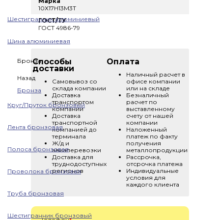
Марка
10Х17Н13М3Т
Шестигранник алюминиевый
ГОСТ/ТУ
ГОСТ 4986-79
Шина алюминиевая
Бронза
Способы
Оплата
доставки
Наличный расчет в
Назад
Самовывоз со
офисе компании
склада компании
или на складе
Бронза
Доставка
Безналичный
транспортом
расчет по
Круг/Пруток бронзовый
компании
выставленному
Доставка
счету от нашей
транспортной
компании
Лента бронзовая
компанией до
Наложенный
терминала
платеж по факту
Ж/д и
получения
Полоса бронзовая
авиаперевозки
металлопродукции
Доставка для
Рассрочка,
труднодоступных
отсрочка платежа
регионов
Индивидуальные
Проволока бронзовая
условия для
каждого клиента
Труба бронзовая
Шестигранник бронзовый
Телефон
*