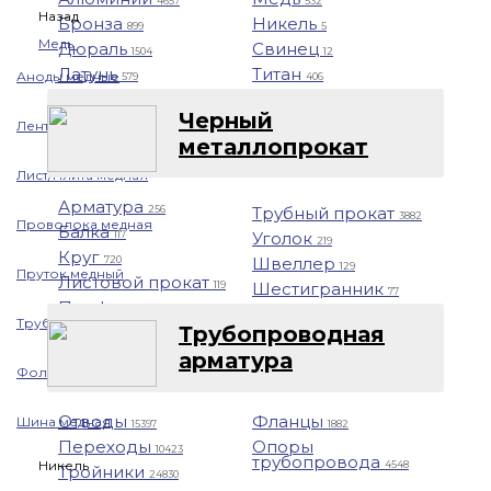
4657
532
Назад
Бронза
Никель
899
5
Медь
Дюраль
Свинец
1504
12
Латунь
Титан
Аноды медные
579
406
Черный
Лента медная
металлопрокат
Лист/Плита медная
Арматура
Трубный прокат
256
3882
Проволока медная
Балка
Уголок
117
219
Круг
Швеллер
720
129
Пруток медный
Листовой прокат
Шестигранник
119
77
Профнастил
1401
Труба медная
Трубопроводная
арматура
Фольга медная
Отводы
Фланцы
Шина медная
15397
1882
Переходы
Опоры
10423
трубопровода
Никель
4548
Тройники
24830