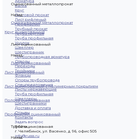
Арматура
Оцинкованный металлопрокат
Балка
Круг
Назад
Листовой прокат
Лист рифленый
Оцинкованный металлопрокат
Профнастил
Трубный прокат
Круг оцинкованный
Труба круглая
Труба профильная
Уголок
Лист оцинкованный
Швеллер
Шестигранник
Назад
Трубопроводная арматура
Отводы
Лист оцинкованный
Переходы
Тройники
Лист оцинкованный
Фланцы
Опоры трубопровода
Спецпредложения
Лист оцинкованный с полимерным покрытием
Листы нержавеющие
Труба профильная
Швеллеры
Полоса оцинкованная
Шестигранники
Доставка и оплата
Отзывы
Профнастил оцинкованный
Контакты
Задать вопрос
Труба оцинкованная
Войти
г. Челябинск, ул. Васенко, д. 96, офис 505
info@russs.ru
Назад