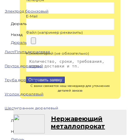
Электрод бронзовый
E-Mail
Дюраль
Файл (например реквизиты)
Назад
Дюраль
Лист/Плита дюралевая
Комментарий (не обязательно)
Пруток дюралевый
Труба дюралевая
Отправить заявку
С вами свяжется наш менеджер для уточнения
деталей заказа
Уголок дюралевый
Шестигранник дюралевый
Нержавеющий
Латунь
металлопрокат
Назад
Латунь