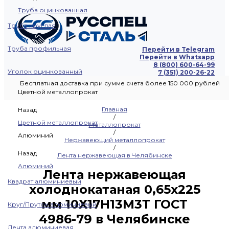
Труба оцинкованная
Труба круглая
Труба профильная
Перейти в Telegram
Перейти в Whatsapp
8 (800) 600-64-99
Уголок оцинкованный
7 (351) 200-26-22
Бесплатная доставка при сумме счета более 150 000 рублей
Цветной металлопрокат
Главная
Назад
/
Цветной металлопрокат
Металлопрокат
/
Алюминий
Нержавеющий металлопрокат
/
Назад
Лента нержавеющая в Челябинске
Алюминий
Лента нержавеющая
Квадрат алюминиевый
холоднокатаная 0,65х225
мм 10Х17Н13М3Т ГОСТ
Круг/Пруток алюминиевый
4986-79 в Челябинске
Лента алюминиевая