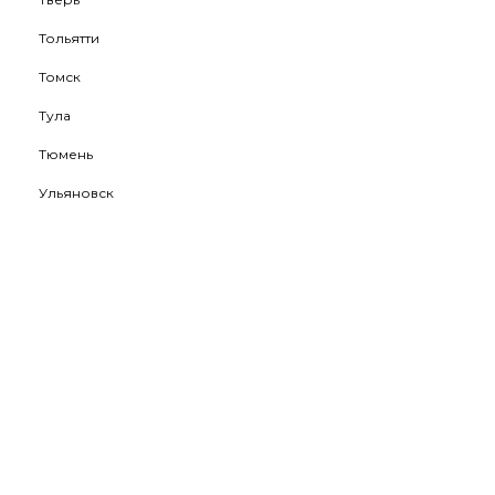
Тольятти
Томск
Тула
Тюмень
Ульяновск
Уфа
Хабаровск
Ханты-Мансийск
Чебоксары
Челябинск
Череповец
Чита