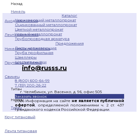
Назад
Никель
Каталог
Нержавеющий металлопрокат
Анод никелевый
Оцинкованный металлопрокат
Цветной металлопрокат
Черный металлопрокат
Лента никелевая
Трубопроводная арматура
Предложения
Листы нержавеющие
Никелевая проволока
Труба профильная
Швеллеры
Шестигранники
Пруток никелевый
info@russs.ru
Свинец
8 (800) 600-64-99
7 (351) 200-26-22
Титан
г. Челябинск, ул. Васенко, д. 96, офис 505
Заказать звонок
Назад
2026 Информация на сайте
не является публичной
офертой
, определяемой положениями ч. 2 ст. 437
Титан
Гражданского кодекса Российской Федерации.
Круг титановый
Лента титановая