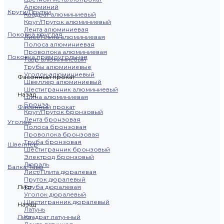
Алюминий
Круги/Прутки
Квадрат алюминиевый
Круг/Пруток алюминиевый
Лента алюминиевая
Поковка круглая
Лист/Плита алюминиевая
Полоса алюминиевая
Проволока алюминиевая
Поковка прямоугольная
Тавр алюминиевый
Трубы алюминиевые
Уголок алюминиевый
Фасонный прокат
Швеллер алюминиевый
Шестигранник алюминиевый
Назад
Шина алюминиевая
Бронза
Фасонный прокат
Круг/Пруток бронзовый
Лента бронзовая
Уголок
Полоса бронзовая
Проволока бронзовая
Труба бронзовая
Швеллер
Шестигранник бронзовый
Электрод бронзовый
Дюраль
Балка/Тавр
Лист/Плита дюралевая
Пруток дюралевый
Лист
Труба дюралевая
Уголок дюралевый
Шестигранник дюралевый
Назад
Латунь
Лист
Квадрат латунный