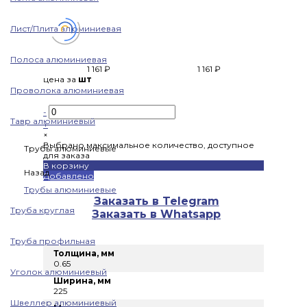
Лист/Плита алюминиевая
Полоса алюминиевая
1 161 ₽
1 161 ₽
цена за
шт
Проволока алюминиевая
-
Тавр алюминиевый
+
×
Выбрано максимальное количество, доступное
Трубы алюминиевые
для заказа
В корзину
Назад
Добавлено
Трубы алюминиевые
Заказать в Telegram
Труба круглая
Заказать в Whatsapp
Труба профильная
Толщина, мм
0.65
Уголок алюминиевый
Ширина, мм
225
Швеллер алюминиевый