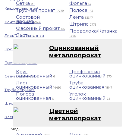
Сетка
Фольга
914
13
Квадрат латунный
Трубный прокат
Полоса
17279
143
Сортовой
Лента
53647
прокат
Лента латунная
21739
Штрипс
2776
Фасонный прокат
155
Проволока/Катанка
Лист
Лист/Плита латунная
11470
245
Оцинкованный
Проволока латунная
металлопрокат
Пруток латунный
Круг
Профнастил
оцинкованный
оцинкованный
Сетка латунная
6
270
Лист
Труба
оцинкованный
оцинкованная
14430
18147
Труба латунная
Полоса
Уголок
оцинкованная
оцинкованный
6
23
Шестигранник латунный
Цветной
металлопрокат
Электрод латунный
Медь
Алюминий
Медь