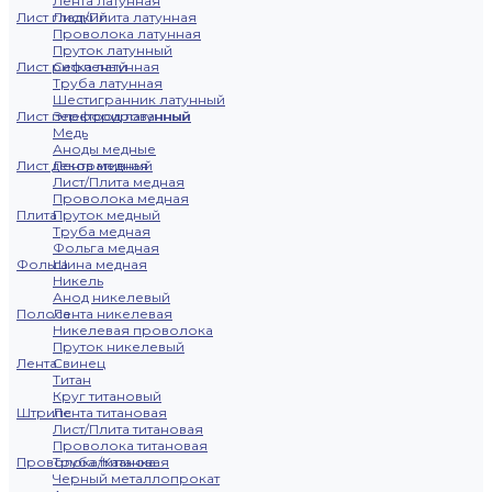
Лента латунная
Лист гладкий
Лист/Плита латунная
Проволока латунная
Пруток латунный
Лист рифленый
Сетка латунная
Труба латунная
Шестигранник латунный
Лист перфорированный
Электрод латунный
Медь
Аноды медные
Лист декоративный
Лента медная
Лист/Плита медная
Проволока медная
Плита
Пруток медный
Труба медная
Фольга медная
Фольга
Шина медная
Никель
Анод никелевый
Полоса
Лента никелевая
Никелевая проволока
Пруток никелевый
Лента
Свинец
Титан
Круг титановый
Штрипс
Лента титановая
Лист/Плита титановая
Проволока титановая
Проволока/Катанка
Труба титановая
Черный металлопрокат