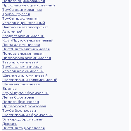
Полоса оцинкованная
Профнастил оцинкованный
Труба оцинкованная
Труба круглая
Труба профильная
Уголок оцинкованный
Цветной металлопрокат
Алюминий
Квадрат алюминиевый
Круг/Пруток алюминиевый
Лента алюминиевая
Лист/Плита алюминиевая
Полоса алюминиевая
Проволока алюминиевая
Тавр алюминиевый
Трубы алюминиевые
Уголок алюминиевый
Швеллер алюминиевый
Шестигранник алюминиевый
Шина алюминиевая
Бронза
Круг/Пруток бронзовый
Лента бронзовая
Полоса бронзовая
Проволока бронзовая
Труба бронзовая
Шестигранник бронзовый
Электрод бронзовый
Дюраль
Лист/Плита дюралевая