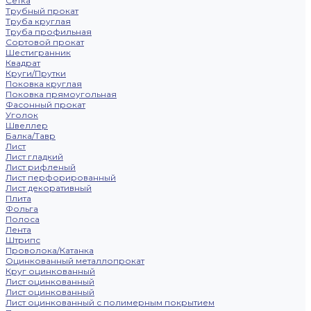
Сетка
Трубный прокат
Труба круглая
Труба профильная
Сортовой прокат
Шестигранник
Квадрат
Круги/Прутки
Поковка круглая
Поковка прямоугольная
Фасонный прокат
Уголок
Швеллер
Балка/Тавр
Лист
Лист гладкий
Лист рифленый
Лист перфорированный
Лист декоративный
Плита
Фольга
Полоса
Лента
Штрипс
Проволока/Катанка
Оцинкованный металлопрокат
Круг оцинкованный
Лист оцинкованный
Лист оцинкованный
Лист оцинкованный с полимерным покрытием