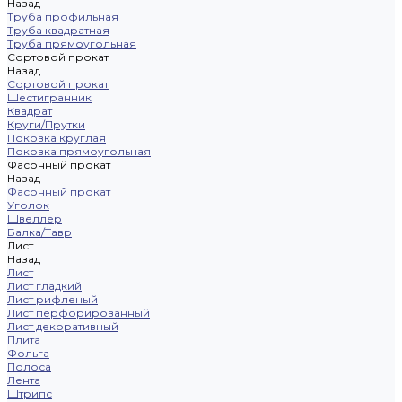
Назад
Труба профильная
Труба квадратная
Труба прямоугольная
Сортовой прокат
Назад
Сортовой прокат
Шестигранник
Квадрат
Круги/Прутки
Поковка круглая
Поковка прямоугольная
Фасонный прокат
Назад
Фасонный прокат
Уголок
Швеллер
Балка/Тавр
Лист
Назад
Лист
Лист гладкий
Лист рифленый
Лист перфорированный
Лист декоративный
Плита
Фольга
Полоса
Лента
Штрипс