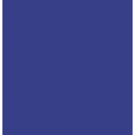
Лист гладкий
Лист рифленый
Лист перфорированный
Лист декоративный
Плита
Фольга
Полоса
Лента
Штрипс
Проволока/Катанка
Оцинкованный металлопрокат
Круг оцинкованный
Лист оцинкованный
Лист оцинкованный
Лист оцинкованный с полимерным покрытием
Полоса оцинкованная
Профнастил оцинкованный
Труба оцинкованная
Труба круглая
Труба профильная
Уголок оцинкованный
Цветной металлопрокат
Алюминий
Квадрат алюминиевый
Круг/Пруток алюминиевый
Лента алюминиевая
Лист/Плита алюминиевая
Полоса алюминиевая
Проволока алюминиевая
Тавр алюминиевый