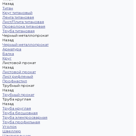
Назад
Титан
Круг титановый
Лента титановая
Лист/Плита титановая
Проволока титановая
Труба титановая
Черный металлопрокат
Назад
Черный металлопрокат
Арматура
Балка
Круг
Листовой прокат
Назад
Листовой прокат
Лист рифленый
Профнастил
Трубный прокат
Назад
Трубный прокат
Труба круглая
Назад
Труба круглая
Труба бесшовная
Труба электросварная
Труба профильная
Уголок
Швеллер
Шестигранник