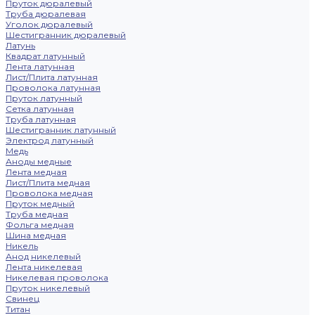
Пруток дюралевый
Труба дюралевая
Уголок дюралевый
Шестигранник дюралевый
Латунь
Квадрат латунный
Лента латунная
Лист/Плита латунная
Проволока латунная
Пруток латунный
Сетка латунная
Труба латунная
Шестигранник латунный
Электрод латунный
Медь
Аноды медные
Лента медная
Лист/Плита медная
Проволока медная
Пруток медный
Труба медная
Фольга медная
Шина медная
Никель
Анод никелевый
Лента никелевая
Никелевая проволока
Пруток никелевый
Свинец
Титан