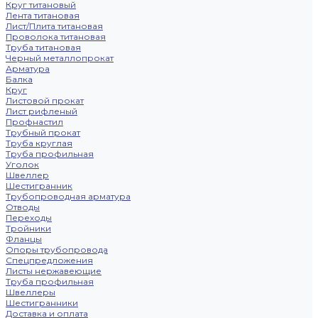
Круг титановый
Лента титановая
Лист/Плита титановая
Проволока титановая
Труба титановая
Черный металлопрокат
Арматура
Балка
Круг
Листовой прокат
Лист рифленый
Профнастил
Трубный прокат
Труба круглая
Труба профильная
Уголок
Швеллер
Шестигранник
Трубопроводная арматура
Отводы
Переходы
Тройники
Фланцы
Опоры трубопровода
Спецпредложения
Листы нержавеющие
Труба профильная
Швеллеры
Шестигранники
Доставка и оплата