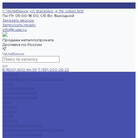
г. Челябинск, ул. Васенко, д. 96, офис 505
Пн-Пт: 09:00-18:00, Cб-Вс: Выходной
Заказать звонок
Запросить прайс
info@russs.ru
Продажа металлопроката
Доставка по России
Челябинск
8 (800) 600-64-99
7 (351) 200-26-22
Каталог
Нержавеющий металлопрокат
Сетка
Трубный прокат
Сортовой прокат
Фасонный прокат
Лист
Фольга
Полоса
Лента
Штрипс
Проволока/Катанка
Оцинкованный металлопрокат
Круг оцинкованный