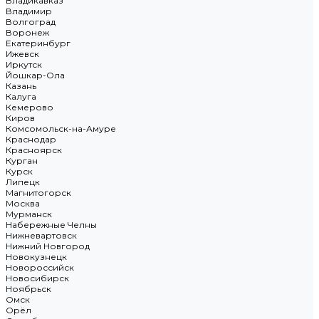
Владикавказ
Владимир
Волгоград
Воронеж
Екатеринбург
Ижевск
Иркутск
Йошкар-Ола
Казань
Калуга
Кемерово
Киров
Комсомольск-на-Амуре
Краснодар
Красноярск
Курган
Курск
Липецк
Магнитогорск
Москва
Мурманск
Набережные Челны
Нижневартовск
Нижний Новгород
Новокузнецк
Новороссийск
Новосибирск
Ноябрьск
Омск
Орёл