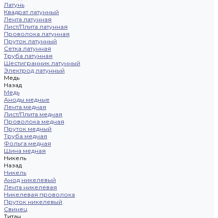
Латунь
Квадрат латунный
Лента латунная
Лист/Плита латунная
Проволока латунная
Пруток латунный
Сетка латунная
Труба латунная
Шестигранник латунный
Электрод латунный
Медь
Назад
Медь
Аноды медные
Лента медная
Лист/Плита медная
Проволока медная
Пруток медный
Труба медная
Фольга медная
Шина медная
Никель
Назад
Никель
Анод никелевый
Лента никелевая
Никелевая проволока
Пруток никелевый
Свинец
Титан