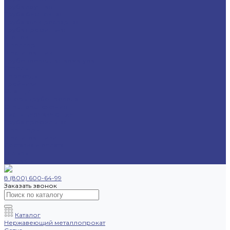
Труба круглая
Труба бесшовная
Труба электросварная
Труба профильная
Уголок
Швеллер
Шестигранник
Трубопроводная арматура
Отводы
Переходы
Тройники
Фланцы
Опоры трубопровода
Спецпредложения
Листы нержавеющие
Труба профильная
Швеллеры
Шестигранники
Доставка и оплата
Отзывы
Контакты
8 (800) 600-64-99
Заказать звонок
Каталог
Нержавеющий металлопрокат