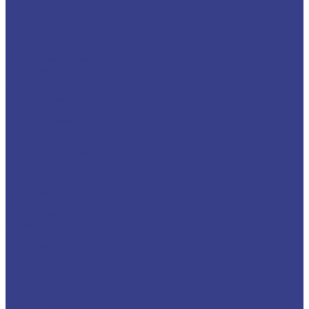
Электрод латунный
Медь
Аноды медные
Лента медная
Лист/Плита медная
Проволока медная
Пруток медный
Труба медная
Фольга медная
Шина медная
Никель
Анод никелевый
Лента никелевая
Никелевая проволока
Пруток никелевый
Свинец
Титан
Круг титановый
Лента титановая
Лист/Плита титановая
Проволока титановая
Труба титановая
Черный металлопрокат
Арматура
Балка
Круг
Листовой прокат
Лист рифленый
Профнастил
Трубный прокат