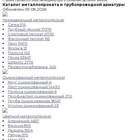
С вами свяжется наш менеджер для уточнения деталей заказа
Каталог металлопроката и трубопроводной арматуры
Обновлен 09.08.2026
Нержавеющий металлопрокат
Сетка
914
Трубный прокат
17279
Сортовой прокат
21739
Фасонный прокат
155
Лист
11470
Фольга
13
Полоса
143
Лента
53647
Штрипс
2776
Проволока/Катанка
245
Оцинкованный металлопрокат
Круг оцинкованный
6
Лист оцинкованный
14430
Полоса оцинкованная
6
Профнастил оцинкованный
270
Труба оцинкованная
18147
Уголок оцинкованный
23
Цветной металлопрокат
Алюминий
4657
Бронза
899
Дюраль
1504
Латунь
579
Медь
532