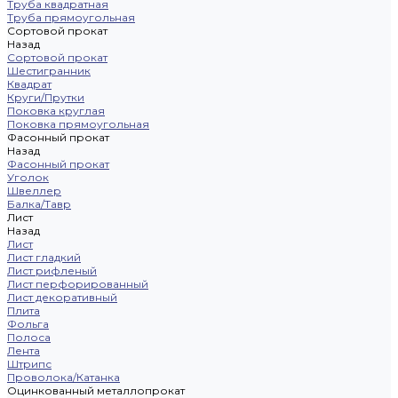
Труба квадратная
Труба прямоугольная
Сортовой прокат
Назад
Сортовой прокат
Шестигранник
Квадрат
Круги/Прутки
Поковка круглая
Поковка прямоугольная
Фасонный прокат
Назад
Фасонный прокат
Уголок
Швеллер
Балка/Тавр
Лист
Назад
Лист
Лист гладкий
Лист рифленый
Лист перфорированный
Лист декоративный
Плита
Фольга
Полоса
Лента
Штрипс
Проволока/Катанка
Оцинкованный металлопрокат