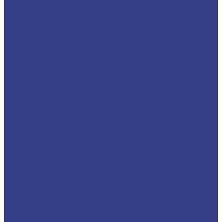
Лента медная
Лист/Плита медная
Проволока медная
Пруток медный
Труба медная
Фольга медная
Шина медная
Никель
Анод никелевый
Лента никелевая
Никелевая проволока
Пруток никелевый
Свинец
Титан
Круг титановый
Лента титановая
Лист/Плита титановая
Проволока титановая
Труба титановая
Черный металлопрокат
Арматура
Балка
Круг
Листовой прокат
Лист рифленый
Профнастил
Трубный прокат
Труба круглая
Труба бесшовная
Труба электросварная