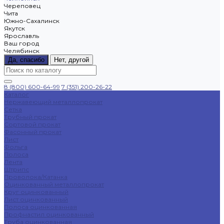
Череповец
Чита
Южно-Сахалинск
Якутск
Ярославль
Ваш город
Челябинск
Да, спасибо
Нет, другой
8 (800) 600-64-99
7 (351) 200-26-22
Каталог
Нержавеющий металлопрокат
Сетка
Трубный прокат
Сортовой прокат
Фасонный прокат
Лист
Фольга
Полоса
Лента
Штрипс
Проволока/Катанка
Оцинкованный металлопрокат
Круг оцинкованный
Лист оцинкованный
Полоса оцинкованная
Профнастил оцинкованный
Труба оцинкованная