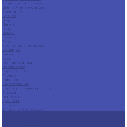
Уголок оцинкованный
Цветной металлопрокат
Алюминий
Бронза
Дюраль
Латунь
Медь
Никель
Свинец
Титан
Черный металлопрокат
Арматура
Балка
Круг
Листовой прокат
Профнастил
Трубный прокат
Уголок
Швеллер
Шестигранник
Трубопроводная арматура
Отводы
Переходы
Тройники
Фланцы
Опоры трубопровода
Спецпредложения
Листы нержавеющие
Труба профильная
Швеллеры