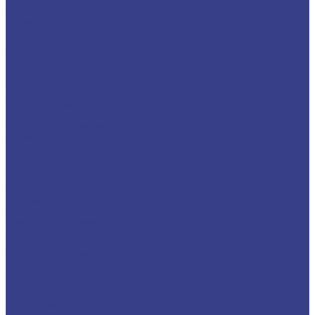
Плита
Фольга
Полоса
Лента
Штрипс
Проволока/Катанка
Оцинкованный металлопрокат
Круг оцинкованный
Лист оцинкованный
Лист оцинкованный
Лист оцинкованный с полимерным покрытием
Полоса оцинкованная
Профнастил оцинкованный
Труба оцинкованная
Труба круглая
Труба профильная
Уголок оцинкованный
Цветной металлопрокат
Алюминий
Квадрат алюминиевый
Круг/Пруток алюминиевый
Лента алюминиевая
Лист/Плита алюминиевая
Полоса алюминиевая
Проволока алюминиевая
Тавр алюминиевый
Трубы алюминиевые
Труба круглая
Труба профильная