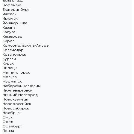
Волгоград
Воронеж
Екатеринбург
Ижевск
Иркутск
Йошкар-Ола
Казань
Калуга
Кемерово
Киров
Комсомольск-на-Амуре
Краснодар
Красноярск
Курган
Курск
Липецк
Магнитогорск
Москва
Мурманск
Набережные Челны
Нижневартовск
Нижний Новгород
Новокузнецк
Новороссийск
Новосибирск
Ноябрьск
Омск
Орёл
Оренбург
Пенза