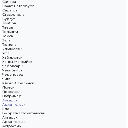
Самара
Санкт-Петербург
Саратов
Ставрополь
Сургут
Тамбов
Тверь
Тольятти
Томск
Тула
Тюмень
Ульяновск
Уфа
Хабаровск
Ханты-Мансийск
Чебоксары
Челябинск
Череповец
Чита
Южно-Сахалинск
Якутск
Ярославль
Например:
Ангарск
Архангельск
или
Выбрать автоматически
Ангарск
Архангельск
Астрахань