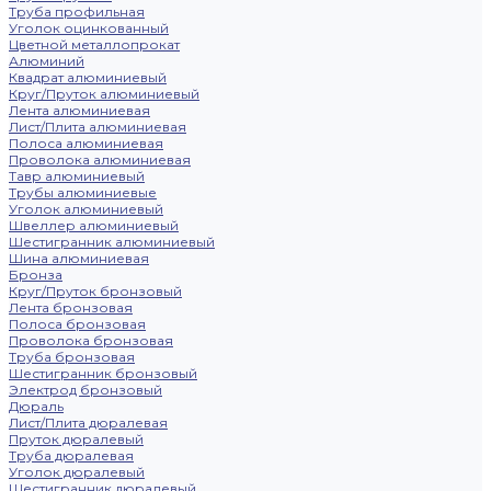
Труба профильная
Уголок оцинкованный
Цветной металлопрокат
Алюминий
Квадрат алюминиевый
Круг/Пруток алюминиевый
Лента алюминиевая
Лист/Плита алюминиевая
Полоса алюминиевая
Проволока алюминиевая
Тавр алюминиевый
Трубы алюминиевые
Уголок алюминиевый
Швеллер алюминиевый
Шестигранник алюминиевый
Шина алюминиевая
Бронза
Круг/Пруток бронзовый
Лента бронзовая
Полоса бронзовая
Проволока бронзовая
Труба бронзовая
Шестигранник бронзовый
Электрод бронзовый
Дюраль
Лист/Плита дюралевая
Пруток дюралевый
Труба дюралевая
Уголок дюралевый
Шестигранник дюралевый