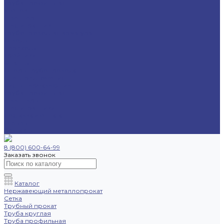
Труба профильная
Уголок
Швеллер
Шестигранник
Трубопроводная арматура
Отводы
Переходы
Тройники
Фланцы
Опоры трубопровода
Спецпредложения
Листы нержавеющие
Труба профильная
Швеллеры
Шестигранники
Доставка и оплата
Отзывы
Контакты
8 (800) 600-64-99
Заказать звонок
Каталог
Нержавеющий металлопрокат
Сетка
Трубный прокат
Труба круглая
Труба профильная