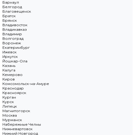
Барнаул
Белгород
Благовещенск
Братск
Брянск
Владивосток
Владикавказ
Владимир
Волгоград
Воронеж
Екатеринбург
Ижевск
Иркутск
Йошкар-Ола
Казань
Калуга
Кемерово
Киров
Комсомольск-на-Амуре
Краснодар
Красноярск
Курган
Курск
Липецк
Магнитогорск
Москва
Мурманск
Набережные Челны
Нижневартовск
Нижний Новгород