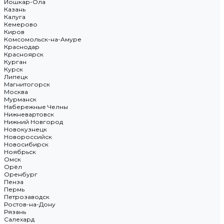
Йошкар-Ола
Казань
Калуга
Кемерово
Киров
Комсомольск-на-Амуре
Краснодар
Красноярск
Курган
Курск
Липецк
Магнитогорск
Москва
Мурманск
Набережные Челны
Нижневартовск
Нижний Новгород
Новокузнецк
Новороссийск
Новосибирск
Ноябрьск
Омск
Орёл
Оренбург
Пенза
Пермь
Петрозаводск
Ростов-на-Дону
Рязань
Салехард