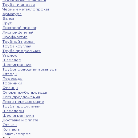
Труба титановая
Черный металлопрокат
Арматура
Балка
Круг
Листовой прокат
Лист рифленый
Профнастил
Трубный прокат
Труба круглая
Труба профильная
Уголок
Швеллер
Шестигранник
Трубопроводная арматура
Отводы
Переходы
Тройники
Фланцы
Опоры трубопровода
Спецпредложения
Листы нержавеющие
Труба профильная
Швеллеры
Шестигранники
Доставка и оплата
Отзывы
Контакты
Задать вопрос