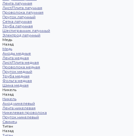
Лента латунная
Лист/Плита латунная
Проволока латунная
Пруток латунный
Сетка латунная
Труба латунная
Шестигранник латунный
Электрод латунный
Медь
Назад
Медь
Аноды медные
Лента медная
Лист/Плита медная
Проволока медная
Пруток медный
Труба медная
Фольга медная
Шина медная
Никель
Назад
Никель
Анод никелевый
Лента никелевая
Никелевая проволока
Пруток никелевый
Свинец
Титан
Назад
Титан