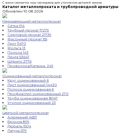
С вами свяжется наш менеджер для уточнения деталей заказа
Каталог металлопроката и трубопроводной арматуры
Обновлен 10.08.2026
Нержавеющий металлопрокат
Сетка
914
Трубный прокат
17279
Сортовой прокат
21739
Фасонный прокат
155
Лист
11470
Фольга
13
Полоса
143
Лента
53647
Штрипс
2776
Проволока/Катанка
245
Оцинкованный металлопрокат
Круг оцинкованный
6
Лист оцинкованный
14430
Полоса оцинкованная
6
Профнастил оцинкованный
270
Труба оцинкованная
18147
Уголок оцинкованный
23
Цветной металлопрокат
Алюминий
4657
Бронза
899
Дюраль
1504
Латунь
579