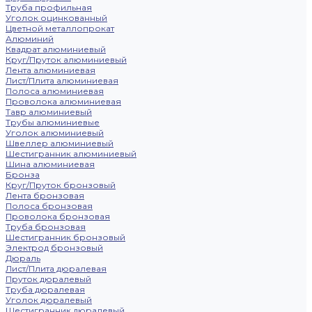
Труба профильная
Уголок оцинкованный
Цветной металлопрокат
Алюминий
Квадрат алюминиевый
Круг/Пруток алюминиевый
Лента алюминиевая
Лист/Плита алюминиевая
Полоса алюминиевая
Проволока алюминиевая
Тавр алюминиевый
Трубы алюминиевые
Уголок алюминиевый
Швеллер алюминиевый
Шестигранник алюминиевый
Шина алюминиевая
Бронза
Круг/Пруток бронзовый
Лента бронзовая
Полоса бронзовая
Проволока бронзовая
Труба бронзовая
Шестигранник бронзовый
Электрод бронзовый
Дюраль
Лист/Плита дюралевая
Пруток дюралевый
Труба дюралевая
Уголок дюралевый
Шестигранник дюралевый