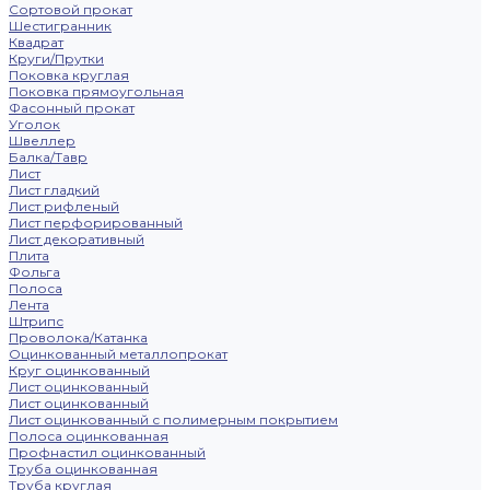
Сортовой прокат
Шестигранник
Квадрат
Круги/Прутки
Поковка круглая
Поковка прямоугольная
Фасонный прокат
Уголок
Швеллер
Балка/Тавр
Лист
Лист гладкий
Лист рифленый
Лист перфорированный
Лист декоративный
Плита
Фольга
Полоса
Лента
Штрипс
Проволока/Катанка
Оцинкованный металлопрокат
Круг оцинкованный
Лист оцинкованный
Лист оцинкованный
Лист оцинкованный с полимерным покрытием
Полоса оцинкованная
Профнастил оцинкованный
Труба оцинкованная
Труба круглая