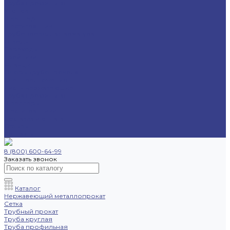
Труба профильная
Уголок
Швеллер
Шестигранник
Трубопроводная арматура
Отводы
Переходы
Тройники
Фланцы
Опоры трубопровода
Спецпредложения
Листы нержавеющие
Труба профильная
Швеллеры
Шестигранники
Доставка и оплата
Отзывы
Контакты
8 (800) 600-64-99
Заказать звонок
Каталог
Нержавеющий металлопрокат
Сетка
Трубный прокат
Труба круглая
Труба профильная