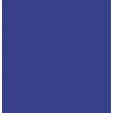
Плита
Фольга
Полоса
Лента
Штрипс
Проволока/Катанка
Оцинкованный металлопрокат
Круг оцинкованный
Лист оцинкованный
Лист оцинкованный
Лист оцинкованный с полимерным покрытием
Полоса оцинкованная
Профнастил оцинкованный
Труба оцинкованная
Труба круглая
Труба профильная
Уголок оцинкованный
Цветной металлопрокат
Алюминий
Квадрат алюминиевый
Круг/Пруток алюминиевый
Лента алюминиевая
Лист/Плита алюминиевая
Полоса алюминиевая
Проволока алюминиевая
Тавр алюминиевый
Трубы алюминиевые
Труба круглая
Труба профильная