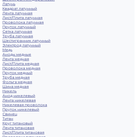
Латунь
Квадрат латунный
Лента латунная
Лист/Плита латунная
Проволока латунная
Пруток латунный
Сетка латунная
Труба латунная
Шестигранник латунный
Электрод латунный
Медь
Аноды медные
Лента медная
Лист/Плита медная
Проволока медная
Пруток медный
Труба медная
Фольга медная
Шина медная
Никель
Анод никелевый
Лента никелевая
Никелевая проволока
Пруток никелевый
Свинец
Титан
Круг титановый
Лента титановая
Лист/Плита титановая
Проволока титановая