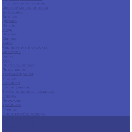
Уголок оцинкованный
Цветной металлопрокат
Алюминий
Бронза
Дюраль
Латунь
Медь
Никель
Свинец
Титан
Черный металлопрокат
Арматура
Балка
Круг
Листовой прокат
Профнастил
Трубный прокат
Уголок
Швеллер
Шестигранник
Трубопроводная арматура
Отводы
Переходы
Тройники
Фланцы
Опоры трубопровода
Спецпредложения
Листы нержавеющие
Труба профильная
Швеллеры