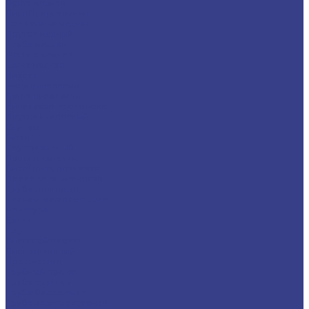
Лента медная
Лист/Плита медная
Проволока медная
Пруток медный
Труба медная
Фольга медная
Шина медная
Никель
Анод никелевый
Лента никелевая
Никелевая проволока
Пруток никелевый
Свинец
Титан
Круг титановый
Лента титановая
Лист/Плита титановая
Проволока титановая
Труба титановая
Черный металлопрокат
Арматура
Балка
Круг
Листовой прокат
Лист рифленый
Профнастил
Трубный прокат
Труба круглая
Труба бесшовная
Труба электросварная