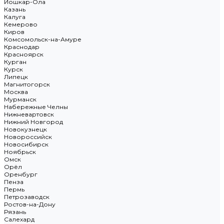
Йошкар-Ола
Казань
Калуга
Кемерово
Киров
Комсомольск-на-Амуре
Краснодар
Красноярск
Курган
Курск
Липецк
Магнитогорск
Москва
Мурманск
Набережные Челны
Нижневартовск
Нижний Новгород
Новокузнецк
Новороссийск
Новосибирск
Ноябрьск
Омск
Орёл
Оренбург
Пенза
Пермь
Петрозаводск
Ростов-на-Дону
Рязань
Салехард