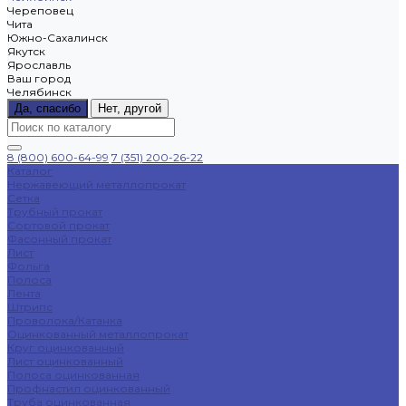
Череповец
Чита
Южно-Сахалинск
Якутск
Ярославль
Ваш город
Челябинск
Да, спасибо
Нет, другой
8 (800) 600-64-99
7 (351) 200-26-22
Каталог
Нержавеющий металлопрокат
Сетка
Трубный прокат
Сортовой прокат
Фасонный прокат
Лист
Фольга
Полоса
Лента
Штрипс
Проволока/Катанка
Оцинкованный металлопрокат
Круг оцинкованный
Лист оцинкованный
Полоса оцинкованная
Профнастил оцинкованный
Труба оцинкованная