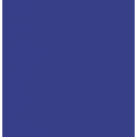
Шестигранники
Доставка и оплата
Отзывы
Контакты
...
Каталог
Нержавеющий металлопрокат
Сетка
Трубный прокат
Труба круглая
Труба электросварная
Труба бесшовная
Труба профильная
Труба квадратная
Труба прямоугольная
Сортовой прокат
Шестигранник
Квадрат
Круги/Прутки
Поковка круглая
Поковка прямоугольная
Фасонный прокат
Уголок
Швеллер
Балка/Тавр
Лист
Лист гладкий
Лист рифленый
Лист перфорированный
Лист декоративный