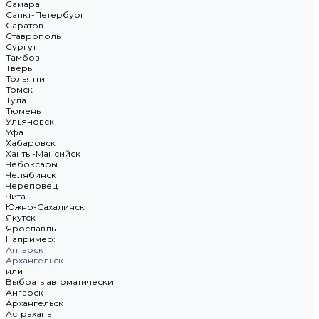
Самара
Санкт-Петербург
Саратов
Ставрополь
Сургут
Тамбов
Тверь
Тольятти
Томск
Тула
Тюмень
Ульяновск
Уфа
Хабаровск
Ханты-Мансийск
Чебоксары
Челябинск
Череповец
Чита
Южно-Сахалинск
Якутск
Ярославль
Например:
Ангарск
Архангельск
или
Выбрать автоматически
Ангарск
Архангельск
Астрахань