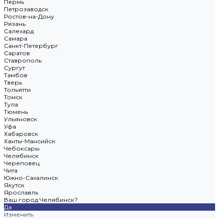
Пермь
Петрозаводск
Ростов-на-Дону
Рязань
Салехард
Самара
Санкт-Петербург
Саратов
Ставрополь
Сургут
Тамбов
Тверь
Тольятти
Томск
Тула
Тюмень
Ульяновск
Уфа
Хабаровск
Ханты-Мансийск
Чебоксары
Челябинск
Череповец
Чита
Южно-Сахалинск
Якутск
Ярославль
Ваш город Челябинск?
Да
Изменить