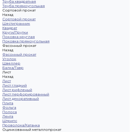
Труба квадратная
Труба прямоугольная
Сортовой прокат
Назад
Сортовой прокат
Шестигранник
Квадрат
Круги/Прутки
Поковка круглая
Поковка прямоугольная
Фасонный прокат
Назад
Фасонный прокат
Уголок
Швеллер
Балка/Тавр
Лист
Назад
Лист
Лист гладкий
Лист рифленый
Лист перфорированный
Лист декоративный
Плита
Фольга
Полоса
Лента
Штрипс
Проволока/Катанка
Оцинкованный металлопрокат