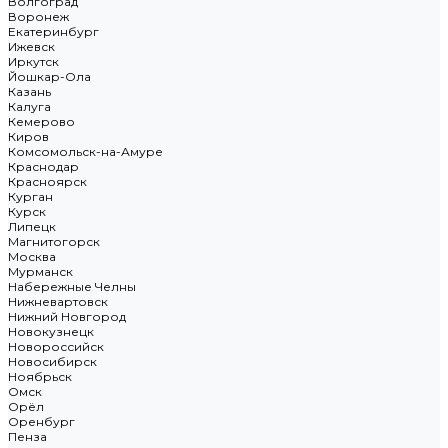
Волгоград
Воронеж
Екатеринбург
Ижевск
Иркутск
Йошкар-Ола
Казань
Калуга
Кемерово
Киров
Комсомольск-на-Амуре
Краснодар
Красноярск
Курган
Курск
Липецк
Магнитогорск
Москва
Мурманск
Набережные Челны
Нижневартовск
Нижний Новгород
Новокузнецк
Новороссийск
Новосибирск
Ноябрьск
Омск
Орёл
Оренбург
Пенза