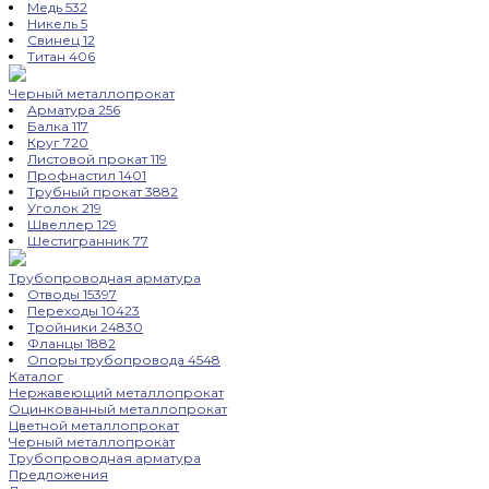
Медь
532
Никель
5
Свинец
12
Титан
406
Черный металлопрокат
Арматура
256
Балка
117
Круг
720
Листовой прокат
119
Профнастил
1401
Трубный прокат
3882
Уголок
219
Швеллер
129
Шестигранник
77
Трубопроводная арматура
Отводы
15397
Переходы
10423
Тройники
24830
Фланцы
1882
Опоры трубопровода
4548
Каталог
Нержавеющий металлопрокат
Оцинкованный металлопрокат
Цветной металлопрокат
Черный металлопрокат
Трубопроводная арматура
Предложения