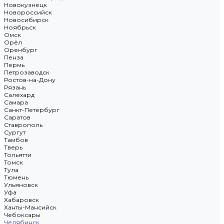
Новокузнецк
Новороссийск
Новосибирск
Ноябрьск
Омск
Орёл
Оренбург
Пенза
Пермь
Петрозаводск
Ростов-на-Дону
Рязань
Салехард
Самара
Санкт-Петербург
Саратов
Ставрополь
Сургут
Тамбов
Тверь
Тольятти
Томск
Тула
Тюмень
Ульяновск
Уфа
Хабаровск
Ханты-Мансийск
Чебоксары
Челябинск