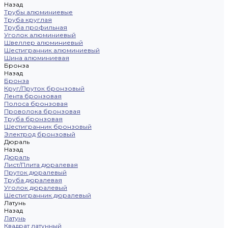
Назад
Трубы алюминиевые
Труба круглая
Труба профильная
Уголок алюминиевый
Швеллер алюминиевый
Шестигранник алюминиевый
Шина алюминиевая
Бронза
Назад
Бронза
Круг/Пруток бронзовый
Лента бронзовая
Полоса бронзовая
Проволока бронзовая
Труба бронзовая
Шестигранник бронзовый
Электрод бронзовый
Дюраль
Назад
Дюраль
Лист/Плита дюралевая
Пруток дюралевый
Труба дюралевая
Уголок дюралевый
Шестигранник дюралевый
Латунь
Назад
Латунь
Квадрат латунный