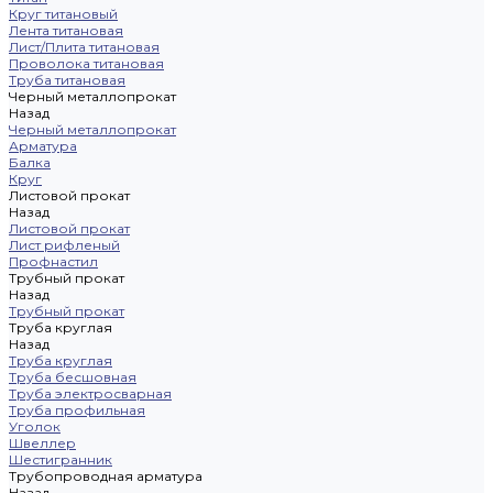
Круг титановый
Лента титановая
Лист/Плита титановая
Проволока титановая
Труба титановая
Черный металлопрокат
Назад
Черный металлопрокат
Арматура
Балка
Круг
Листовой прокат
Назад
Листовой прокат
Лист рифленый
Профнастил
Трубный прокат
Назад
Трубный прокат
Труба круглая
Назад
Труба круглая
Труба бесшовная
Труба электросварная
Труба профильная
Уголок
Швеллер
Шестигранник
Трубопроводная арматура
Назад