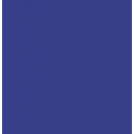
Уголок алюминиевый
Швеллер алюминиевый
Шестигранник алюминиевый
Шина алюминиевая
Бронза
Круг/Пруток бронзовый
Лента бронзовая
Полоса бронзовая
Проволока бронзовая
Труба бронзовая
Шестигранник бронзовый
Электрод бронзовый
Дюраль
Лист/Плита дюралевая
Пруток дюралевый
Труба дюралевая
Уголок дюралевый
Шестигранник дюралевый
Латунь
Квадрат латунный
Лента латунная
Лист/Плита латунная
Проволока латунная
Пруток латунный
Сетка латунная
Труба латунная
Шестигранник латунный
Электрод латунный
Медь
Аноды медные