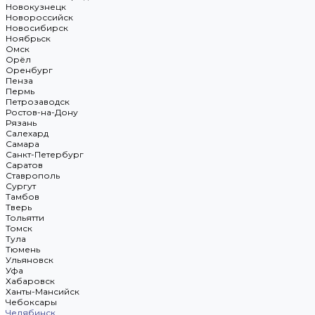
Новокузнецк
Новороссийск
Новосибирск
Ноябрьск
Омск
Орёл
Оренбург
Пенза
Пермь
Петрозаводск
Ростов-на-Дону
Рязань
Салехард
Самара
Санкт-Петербург
Саратов
Ставрополь
Сургут
Тамбов
Тверь
Тольятти
Томск
Тула
Тюмень
Ульяновск
Уфа
Хабаровск
Ханты-Мансийск
Чебоксары
Челябинск