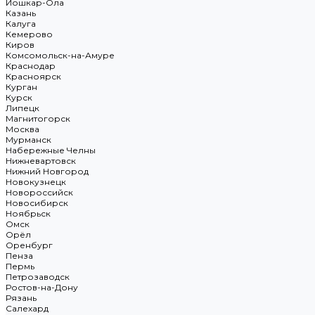
Йошкар-Ола
Казань
Калуга
Кемерово
Киров
Комсомольск-на-Амуре
Краснодар
Красноярск
Курган
Курск
Липецк
Магнитогорск
Москва
Мурманск
Набережные Челны
Нижневартовск
Нижний Новгород
Новокузнецк
Новороссийск
Новосибирск
Ноябрьск
Омск
Орёл
Оренбург
Пенза
Пермь
Петрозаводск
Ростов-на-Дону
Рязань
Салехард