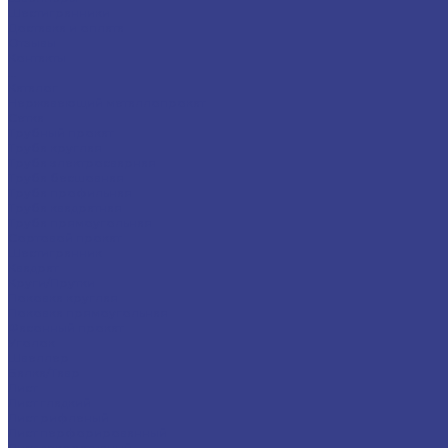
Шестигранники
Доставка и оплата
Отзывы
Контакты
...
Каталог
Нержавеющий металлопрокат
Сетка
Трубный прокат
Труба круглая
Труба электросварная
Труба бесшовная
Труба профильная
Труба квадратная
Труба прямоугольная
Сортовой прокат
Шестигранник
Квадрат
Круги/Прутки
Поковка круглая
Поковка прямоугольная
Фасонный прокат
Уголок
Швеллер
Балка/Тавр
Лист
Лист гладкий
Лист рифленый
Лист перфорированный
Лист декоративный