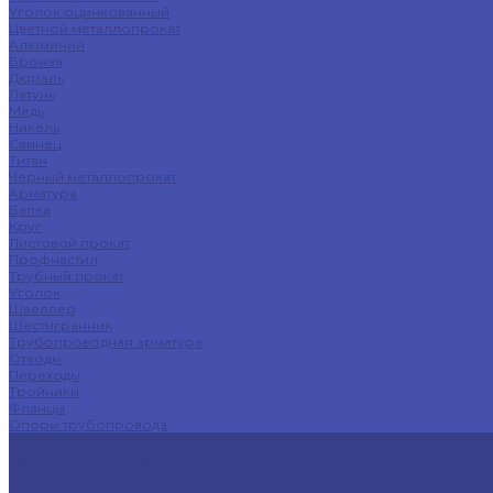
Уголок оцинкованный
Цветной металлопрокат
Алюминий
Бронза
Дюраль
Латунь
Медь
Никель
Свинец
Титан
Черный металлопрокат
Арматура
Балка
Круг
Листовой прокат
Профнастил
Трубный прокат
Уголок
Швеллер
Шестигранник
Трубопроводная арматура
Отводы
Переходы
Тройники
Фланцы
Опоры трубопровода
Спецпредложения
Листы нержавеющие
Труба профильная
Швеллеры