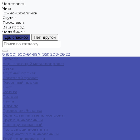
Череповец
Чита
Южно-Сахалинск
Якутск
Ярославль
Ваш город
Челябинск
Да, спасибо
Нет, другой
8 (800) 600-64-99
7 (351) 200-26-22
Каталог
Нержавеющий металлопрокат
Сетка
Трубный прокат
Сортовой прокат
Фасонный прокат
Лист
Фольга
Полоса
Лента
Штрипс
Проволока/Катанка
Оцинкованный металлопрокат
Круг оцинкованный
Лист оцинкованный
Полоса оцинкованная
Профнастил оцинкованный
Труба оцинкованная