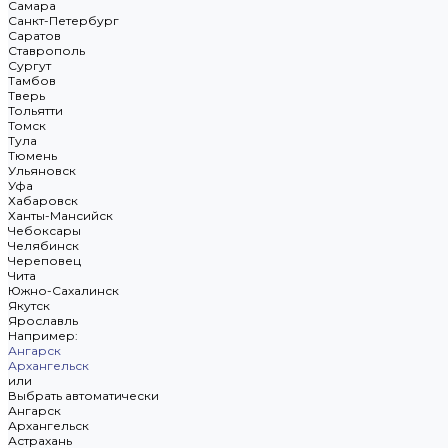
Самара
Санкт-Петербург
Саратов
Ставрополь
Сургут
Тамбов
Тверь
Тольятти
Томск
Тула
Тюмень
Ульяновск
Уфа
Хабаровск
Ханты-Мансийск
Чебоксары
Челябинск
Череповец
Чита
Южно-Сахалинск
Якутск
Ярославль
Например:
Ангарск
Архангельск
или
Выбрать автоматически
Ангарск
Архангельск
Астрахань