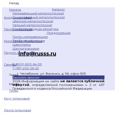
Назад
Каталог
Никель
Нержавеющий металлопрокат
Оцинкованный металлопрокат
Анод никелевый
Цветной металлопрокат
Черный металлопрокат
Трубопроводная арматура
Лента никелевая
Предложения
Листы нержавеющие
Труба профильная
Никелевая проволока
Швеллеры
Шестигранники
info@russs.ru
Пруток никелевый
8 (800) 600-64-99
Свинец
7 (351) 200-26-22
г. Челябинск, ул. Васенко, д. 96, офис 505
Титан
Заказать звонок
2026 Информация на сайте
не является публичной
Назад
офертой
, определяемой положениями ч. 2 ст. 437
Гражданского кодекса Российской Федерации.
Титан
Круг титановый
Лента титановая