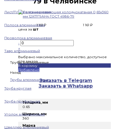
79 в Челябинске
Лист/Плита алюминиевая
Полоса алюминиевая
1 161 ₽
1 161 ₽
цена за
шт
Проволока алюминиевая
-
+
Тавр алюминиевый
×
Выбрано максимальное количество, доступное
для заказа
Трубы алюминиевые
В корзину
Добавлено
Назад
Трубы алюминиевые
Заказать в Telegram
Заказать в Whatsapp
Труба круглая
Труба профильная
Толщина, мм
0.65
Ширина, мм
Уголок алюминиевый
360
Марка
Швеллер алюминиевый