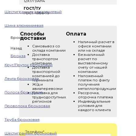
12Х17Г9АН4
ГОСТ/ТУ
Шестигранник алюминиевый
ГОСТ 4986-79
Шина алюминиевая
Способы
Оплата
Бронза
доставки
Наличный расчет в
Самовывоз со
офисе компании
Назад
склада компании
или на складе
Доставка
Безналичный
Бронза
транспортом
расчет по
компании
выставленному
Круг/Пруток бронзовый
Доставка
счету от нашей
транспортной
компании
компанией до
Наложенный
Лента бронзовая
терминала
платеж по факту
Ж/д и
получения
авиаперевозки
металлопродукции
Полоса бронзовая
Доставка для
Рассрочка,
труднодоступных
отсрочка платежа
регионов
Индивидуальные
условия для
Проволока бронзовая
каждого клиента
Труба бронзовая
Телефон
*
Шестигранник бронзовый