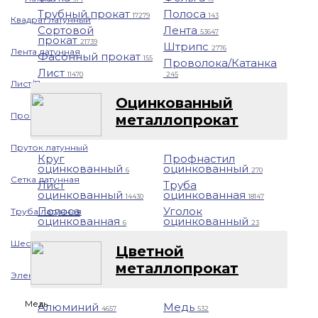
Трубный прокат
Полоса
17279
143
Квадрат латунный
Сортовой
Лента
53647
прокат
21739
Штрипс
2776
Лента латунная
Фасонный прокат
155
Проволока/Катанка
Лист
11470
245
Лист/Плита латунная
Оцинкованный
Проволока латунная
металлопрокат
Пруток латунный
Круг
Профнастил
оцинкованный
оцинкованный
6
270
Сетка латунная
Лист
Труба
оцинкованный
оцинкованная
14430
18147
Полоса
Уголок
Труба латунная
оцинкованная
оцинкованный
6
23
Шестигранник латунный
Цветной
металлопрокат
Электрод латунный
Медь
Алюминий
Медь
4657
532