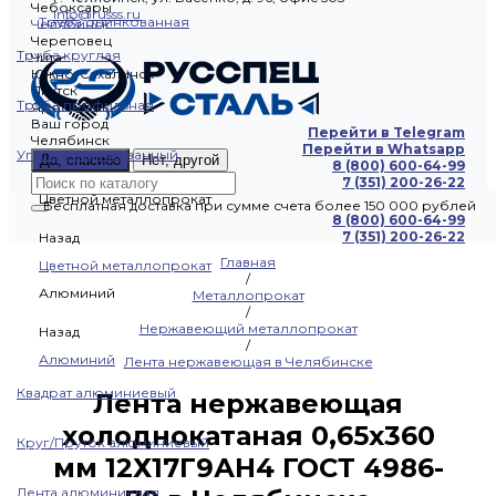
Чебоксары
info@russs.ru
Труба оцинкованная
Челябинск
Череповец
Труба круглая
Чита
Южно-Сахалинск
Якутск
Труба профильная
Ярославль
Ваш город
Перейти в Telegram
Челябинск
Перейти в Whatsapp
Уголок оцинкованный
Да, спасибо
Нет, другой
8 (800) 600-64-99
7 (351) 200-26-22
Цветной металлопрокат
Бесплатная доставка при сумме счета более 150 000 рублей
8 (800) 600-64-99
7 (351) 200-26-22
Назад
Главная
Цветной металлопрокат
/
Алюминий
Металлопрокат
/
Нержавеющий металлопрокат
Назад
/
Алюминий
Лента нержавеющая в Челябинске
Квадрат алюминиевый
Лента нержавеющая
холоднокатаная 0,65х360
Круг/Пруток алюминиевый
мм 12Х17Г9АН4 ГОСТ 4986-
Лента алюминиевая