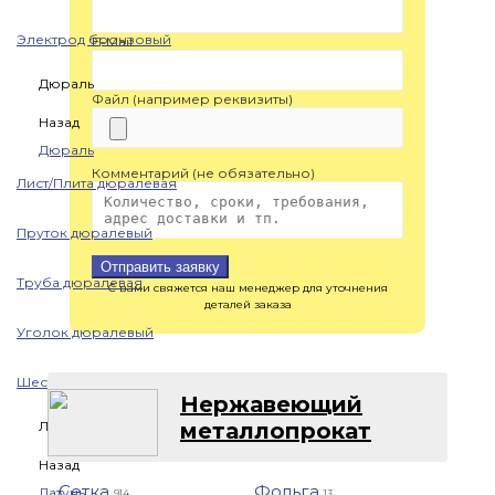
Электрод бронзовый
E-Mail
Дюраль
Файл (например реквизиты)
Назад
Дюраль
Комментарий (не обязательно)
Лист/Плита дюралевая
Пруток дюралевый
Отправить заявку
Труба дюралевая
С вами свяжется наш менеджер для уточнения
деталей заказа
Уголок дюралевый
Шестигранник дюралевый
Нержавеющий
металлопрокат
Латунь
Назад
Сетка
Фольга
Латунь
914
13