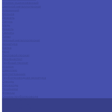
Уголок оцинкованный
Цветной металлопрокат
Алюминий
Бронза
Дюраль
Латунь
Медь
Никель
Свинец
Титан
Черный металлопрокат
Арматура
Балка
Круг
Листовой прокат
Профнастил
Трубный прокат
Уголок
Швеллер
Шестигранник
Трубопроводная арматура
Отводы
Переходы
Тройники
Фланцы
Опоры трубопровода
Спецпредложения
Листы нержавеющие
Труба профильная
Швеллеры