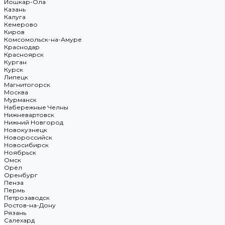
Йошкар-Ола
Казань
Калуга
Кемерово
Киров
Комсомольск-на-Амуре
Краснодар
Красноярск
Курган
Курск
Липецк
Магнитогорск
Москва
Мурманск
Набережные Челны
Нижневартовск
Нижний Новгород
Новокузнецк
Новороссийск
Новосибирск
Ноябрьск
Омск
Орёл
Оренбург
Пенза
Пермь
Петрозаводск
Ростов-на-Дону
Рязань
Салехард