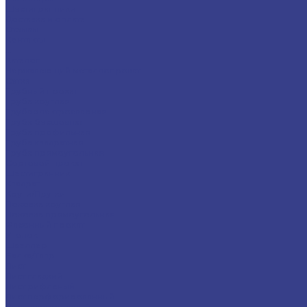
Шестигранники
Доставка и оплата
Отзывы
Контакты
...
Каталог
Нержавеющий металлопрокат
Сетка
Трубный прокат
Труба круглая
Труба электросварная
Труба бесшовная
Труба профильная
Труба квадратная
Труба прямоугольная
Сортовой прокат
Шестигранник
Квадрат
Круги/Прутки
Поковка круглая
Поковка прямоугольная
Фасонный прокат
Уголок
Швеллер
Балка/Тавр
Лист
Лист гладкий
Лист рифленый
Лист перфорированный
Лист декоративный