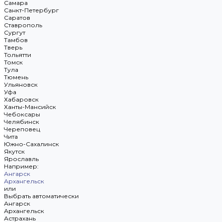
Самара
Санкт-Петербург
Саратов
Ставрополь
Сургут
Тамбов
Тверь
Тольятти
Томск
Тула
Тюмень
Ульяновск
Уфа
Хабаровск
Ханты-Мансийск
Чебоксары
Челябинск
Череповец
Чита
Южно-Сахалинск
Якутск
Ярославль
Например:
Ангарск
Архангельск
или
Выбрать автоматически
Ангарск
Архангельск
Астрахань