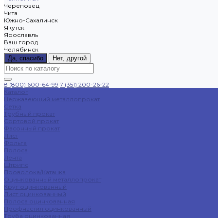
Череповец
Чита
Южно-Сахалинск
Якутск
Ярославль
Ваш город
Челябинск
Да, спасибо
Нет, другой
8 (800) 600-64-99
7 (351) 200-26-22
Каталог
Нержавеющий металлопрокат
Сетка
Трубный прокат
Сортовой прокат
Фасонный прокат
Лист
Фольга
Полоса
Лента
Штрипс
Проволока/Катанка
Оцинкованный металлопрокат
Круг оцинкованный
Лист оцинкованный
Полоса оцинкованная
Профнастил оцинкованный
Труба оцинкованная