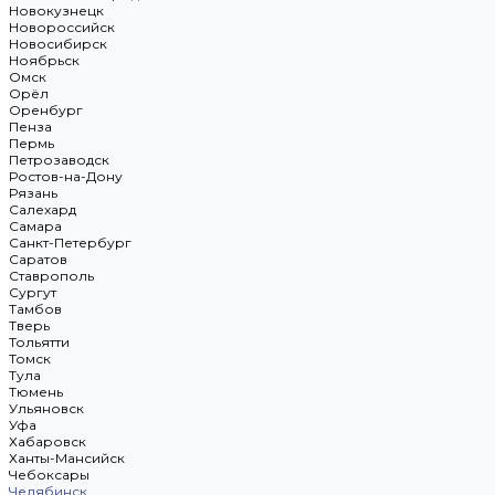
Новокузнецк
Новороссийск
Новосибирск
Ноябрьск
Омск
Орёл
Оренбург
Пенза
Пермь
Петрозаводск
Ростов-на-Дону
Рязань
Салехард
Самара
Санкт-Петербург
Саратов
Ставрополь
Сургут
Тамбов
Тверь
Тольятти
Томск
Тула
Тюмень
Ульяновск
Уфа
Хабаровск
Ханты-Мансийск
Чебоксары
Челябинск