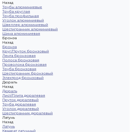
Назад
Трубы алюминиевые
Труба круглая
Труба профильная
Уголок алюминиевый
Швеллер алюминиевый
Шестигранник алюминиевый
Шина алюминиевая
Бронза
Назад
Бронза
Круг/Пруток бронзовый
Лента бронзовая
Полоса бронзовая
Проволока бронзовая
Труба бронзовая
Шестигранник бронзовый
Электрод бронзовый
Дюраль
Назад
Дюраль
Лист/Плита дюралевая
Пруток дюралевый
Труба дюралевая
Уголок дюралевый
Шестигранник дюралевый
Латунь
Назад
Латунь
Квадрат латунный