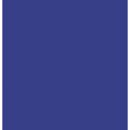
Лента медная
Лист/Плита медная
Проволока медная
Пруток медный
Труба медная
Фольга медная
Шина медная
Никель
Анод никелевый
Лента никелевая
Никелевая проволока
Пруток никелевый
Свинец
Титан
Круг титановый
Лента титановая
Лист/Плита титановая
Проволока титановая
Труба титановая
Черный металлопрокат
Арматура
Балка
Круг
Листовой прокат
Лист рифленый
Профнастил
Трубный прокат
Труба круглая
Труба бесшовная
Труба электросварная