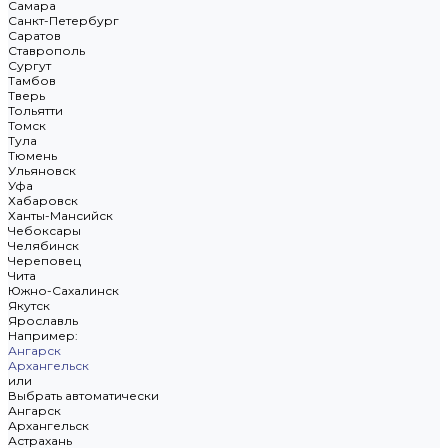
Самара
Санкт-Петербург
Саратов
Ставрополь
Сургут
Тамбов
Тверь
Тольятти
Томск
Тула
Тюмень
Ульяновск
Уфа
Хабаровск
Ханты-Мансийск
Чебоксары
Челябинск
Череповец
Чита
Южно-Сахалинск
Якутск
Ярославль
Например:
Ангарск
Архангельск
или
Выбрать автоматически
Ангарск
Архангельск
Астрахань