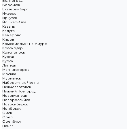
Волгоград
Воронеж
Екатеринбург
Ижевск
Иркутск
Йошкар-Ола
Казань
Калуга
Кемерово
Киров
Комсомольск-на-Амуре
Краснодар
Красноярск
Курган
Курск
Липецк
Магнитогорск
Москва
Мурманск
Набережные Челны
Нижневартовск
Нижний Новгород
Новокузнецк
Новороссийск
Новосибирск
Ноябрьск
Омск
Орёл
Оренбург
Пенза