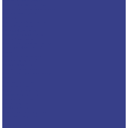
Уголок алюминиевый
Швеллер алюминиевый
Шестигранник алюминиевый
Шина алюминиевая
Бронза
Круг/Пруток бронзовый
Лента бронзовая
Полоса бронзовая
Проволока бронзовая
Труба бронзовая
Шестигранник бронзовый
Электрод бронзовый
Дюраль
Лист/Плита дюралевая
Пруток дюралевый
Труба дюралевая
Уголок дюралевый
Шестигранник дюралевый
Латунь
Квадрат латунный
Лента латунная
Лист/Плита латунная
Проволока латунная
Пруток латунный
Сетка латунная
Труба латунная
Шестигранник латунный
Электрод латунный
Медь
Аноды медные