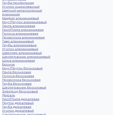
Труба профильная
Уголок оцинкованный
Цветной металлопрокат
Алюминий
Квадрат алюминиевый
Круг/Пруток алюминиевый
Лента алюминиевая
Лист/Плита алюминиевая
Полоса алюминиевая
Проволока алюминиевая
Тавр алюминиевый
Трубы алюминиевые
Уголок алюминиевый
Швеллер алюминиевый
Шестигранник алюминиевый
Шина алюминиевая
Бронза
Круг/Пруток бронзовый
Лента бронзовая
Полоса бронзовая
Проволока бронзовая
Труба бронзовая
Шестигранник бронзовый
Электрод бронзовый
Дюраль
Лист/Плита дюралевая
Пруток дюралевый
Труба дюралевая
Уголок дюралевый
Шестигранник дюралевый