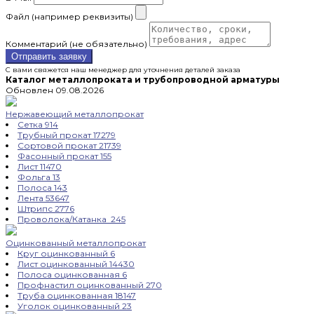
Файл (например реквизиты)
Комментарий (не обязательно)
Отправить заявку
С вами свяжется наш менеджер для уточнения деталей заказа
Каталог металлопроката и трубопроводной арматуры
Обновлен 09.08.2026
Нержавеющий металлопрокат
Сетка
914
Трубный прокат
17279
Сортовой прокат
21739
Фасонный прокат
155
Лист
11470
Фольга
13
Полоса
143
Лента
53647
Штрипс
2776
Проволока/Катанка
245
Оцинкованный металлопрокат
Круг оцинкованный
6
Лист оцинкованный
14430
Полоса оцинкованная
6
Профнастил оцинкованный
270
Труба оцинкованная
18147
Уголок оцинкованный
23