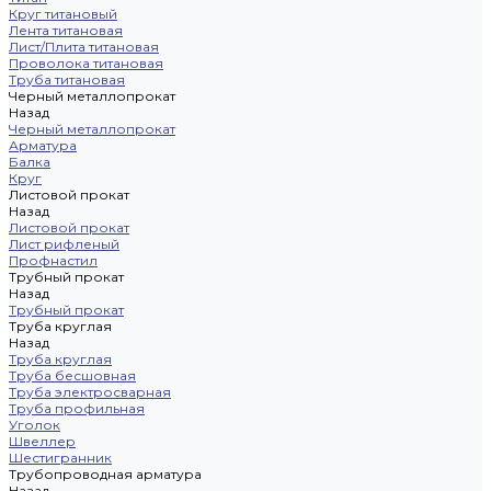
Круг титановый
Лента титановая
Лист/Плита титановая
Проволока титановая
Труба титановая
Черный металлопрокат
Назад
Черный металлопрокат
Арматура
Балка
Круг
Листовой прокат
Назад
Листовой прокат
Лист рифленый
Профнастил
Трубный прокат
Назад
Трубный прокат
Труба круглая
Назад
Труба круглая
Труба бесшовная
Труба электросварная
Труба профильная
Уголок
Швеллер
Шестигранник
Трубопроводная арматура
Назад