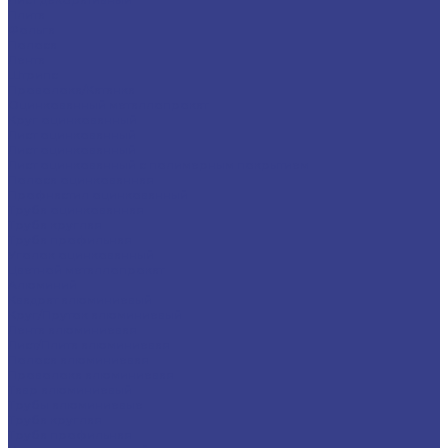
Плита
Фольга
Полоса
Лента
Штрипс
Проволока/Катанка
Оцинкованный металлопрокат
Круг оцинкованный
Лист оцинкованный
Лист оцинкованный
Лист оцинкованный с полимерным покрытием
Полоса оцинкованная
Профнастил оцинкованный
Труба оцинкованная
Труба круглая
Труба профильная
Уголок оцинкованный
Цветной металлопрокат
Алюминий
Квадрат алюминиевый
Круг/Пруток алюминиевый
Лента алюминиевая
Лист/Плита алюминиевая
Полоса алюминиевая
Проволока алюминиевая
Тавр алюминиевый
Трубы алюминиевые
Труба круглая
Труба профильная