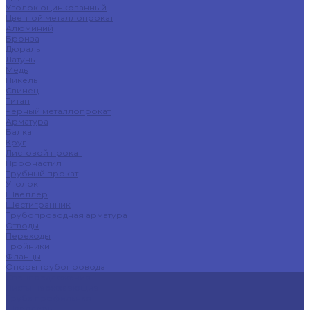
Уголок оцинкованный
Цветной металлопрокат
Алюминий
Бронза
Дюраль
Латунь
Медь
Никель
Свинец
Титан
Черный металлопрокат
Арматура
Балка
Круг
Листовой прокат
Профнастил
Трубный прокат
Уголок
Швеллер
Шестигранник
Трубопроводная арматура
Отводы
Переходы
Тройники
Фланцы
Опоры трубопровода
Спецпредложения
Листы нержавеющие
Труба профильная
Швеллеры