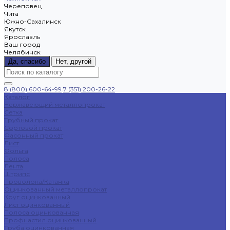
Череповец
Чита
Южно-Сахалинск
Якутск
Ярославль
Ваш город
Челябинск
Да, спасибо
Нет, другой
8 (800) 600-64-99
7 (351) 200-26-22
Каталог
Нержавеющий металлопрокат
Сетка
Трубный прокат
Сортовой прокат
Фасонный прокат
Лист
Фольга
Полоса
Лента
Штрипс
Проволока/Катанка
Оцинкованный металлопрокат
Круг оцинкованный
Лист оцинкованный
Полоса оцинкованная
Профнастил оцинкованный
Труба оцинкованная