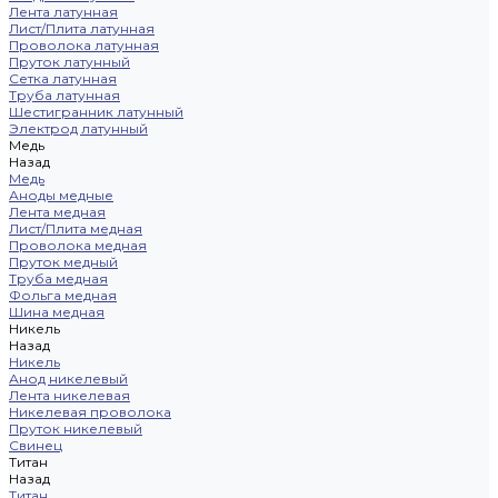
Лента латунная
Лист/Плита латунная
Проволока латунная
Пруток латунный
Сетка латунная
Труба латунная
Шестигранник латунный
Электрод латунный
Медь
Назад
Медь
Аноды медные
Лента медная
Лист/Плита медная
Проволока медная
Пруток медный
Труба медная
Фольга медная
Шина медная
Никель
Назад
Никель
Анод никелевый
Лента никелевая
Никелевая проволока
Пруток никелевый
Свинец
Титан
Назад
Титан