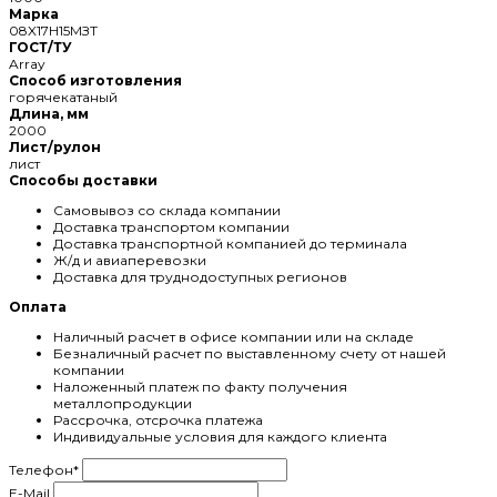
Марка
08X17H15МЗТ
ГОСТ/ТУ
Array
Способ изготовления
горячекатаный
Длина, мм
2000
Лист/рулон
лист
Способы доставки
Самовывоз со склада компании
Доставка транспортом компании
Доставка транспортной компанией до терминала
Ж/д и авиаперевозки
Доставка для труднодоступных регионов
Оплата
Наличный расчет в офисе компании или на складе
Безналичный расчет по выставленному счету от нашей
компании
Наложенный платеж по факту получения
металлопродукции
Рассрочка, отсрочка платежа
Индивидуальные условия для каждого клиента
Телефон
*
E-Mail