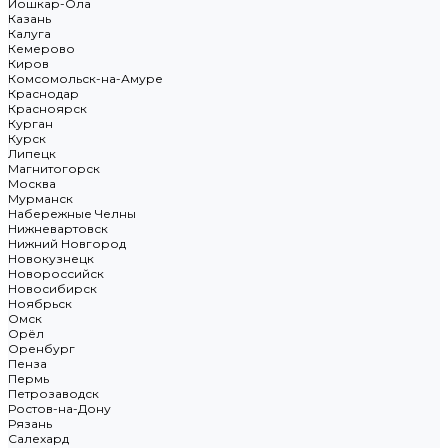
Йошкар-Ола
Казань
Калуга
Кемерово
Киров
Комсомольск-на-Амуре
Краснодар
Красноярск
Курган
Курск
Липецк
Магнитогорск
Москва
Мурманск
Набережные Челны
Нижневартовск
Нижний Новгород
Новокузнецк
Новороссийск
Новосибирск
Ноябрьск
Омск
Орёл
Оренбург
Пенза
Пермь
Петрозаводск
Ростов-на-Дону
Рязань
Салехард