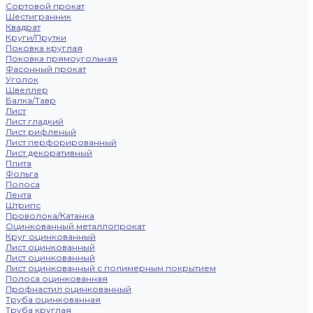
Сортовой прокат
Шестигранник
Квадрат
Круги/Прутки
Поковка круглая
Поковка прямоугольная
Фасонный прокат
Уголок
Швеллер
Балка/Тавр
Лист
Лист гладкий
Лист рифленый
Лист перфорированный
Лист декоративный
Плита
Фольга
Полоса
Лента
Штрипс
Проволока/Катанка
Оцинкованный металлопрокат
Круг оцинкованный
Лист оцинкованный
Лист оцинкованный
Лист оцинкованный с полимерным покрытием
Полоса оцинкованная
Профнастил оцинкованный
Труба оцинкованная
Труба круглая