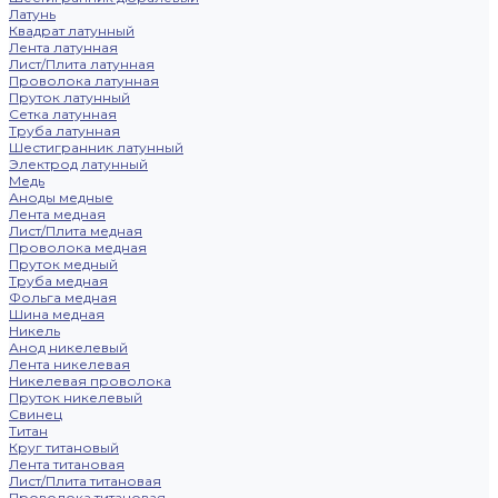
Латунь
Квадрат латунный
Лента латунная
Лист/Плита латунная
Проволока латунная
Пруток латунный
Сетка латунная
Труба латунная
Шестигранник латунный
Электрод латунный
Медь
Аноды медные
Лента медная
Лист/Плита медная
Проволока медная
Пруток медный
Труба медная
Фольга медная
Шина медная
Никель
Анод никелевый
Лента никелевая
Никелевая проволока
Пруток никелевый
Свинец
Титан
Круг титановый
Лента титановая
Лист/Плита титановая
Проволока титановая