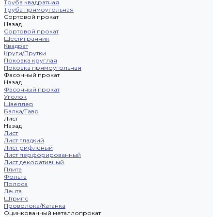
Труба квадратная
Труба прямоугольная
Сортовой прокат
Назад
Сортовой прокат
Шестигранник
Квадрат
Круги/Прутки
Поковка круглая
Поковка прямоугольная
Фасонный прокат
Назад
Фасонный прокат
Уголок
Швеллер
Балка/Тавр
Лист
Назад
Лист
Лист гладкий
Лист рифленый
Лист перфорированный
Лист декоративный
Плита
Фольга
Полоса
Лента
Штрипс
Проволока/Катанка
Оцинкованный металлопрокат