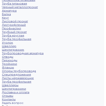
Труба титановая
Черный металлопрокат
Арматура
Балка
Круг
Листовой прокат
Лист рифленый
Профнастил
Трубный прокат
Труба круглая
Труба профильная
Уголок
Швеллер
Шестигранник
Трубопроводная арматура
Отводы
Переходы
Тройники
Фланцы
Опоры трубопровода
Спецпредложения
Листы нержавеющие
Труба профильная
Швеллеры
Шестигранники
Доставка и оплата
Отзывы
Контакты
Задать вопрос