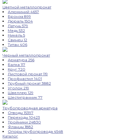
Цветной металлопрокат
Алюминий
4657
Бронза
899
Дюраль
1504
Латунь
579
Медь
532
Никель
5
Свинец
12
Титан
406
Черный металлопрокат
Арматура
256
Балка
117
Круг
720
Листовой прокат
119
Профнастил
1401
Трубный прокат
3882
Уголок
219
Швеллер
129
Шестигранник
77
Трубопроводная арматура
Отводы
15397
Переходы
10423
Тройники
24830
Фланцы
1882
Опоры трубопровода
4548
Каталог