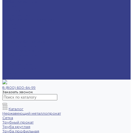
Труба профильная
Уголок
Швеллер
Шестигранник
Трубопроводная арматура
Отводы
Переходы
Тройники
Фланцы
Опоры трубопровода
Спецпредложения
Листы нержавеющие
Труба профильная
Швеллеры
Шестигранники
Доставка и оплата
Отзывы
Контакты
8 (800) 600-64-99
Заказать звонок
Каталог
Нержавеющий металлопрокат
Сетка
Трубный прокат
Труба круглая
Труба профильная