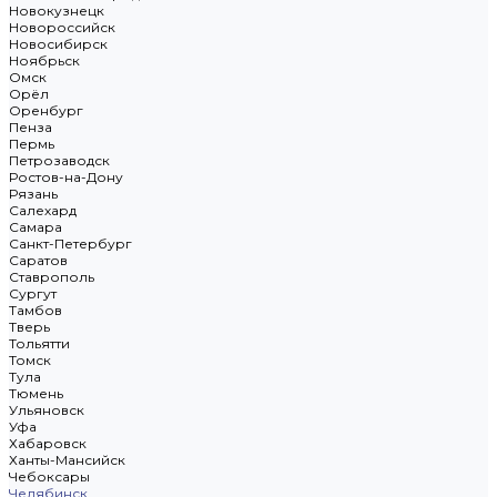
Новокузнецк
Новороссийск
Новосибирск
Ноябрьск
Омск
Орёл
Оренбург
Пенза
Пермь
Петрозаводск
Ростов-на-Дону
Рязань
Салехард
Самара
Санкт-Петербург
Саратов
Ставрополь
Сургут
Тамбов
Тверь
Тольятти
Томск
Тула
Тюмень
Ульяновск
Уфа
Хабаровск
Ханты-Мансийск
Чебоксары
Челябинск