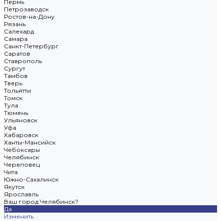
Пермь
Петрозаводск
Ростов-на-Дону
Рязань
Салехард
Самара
Санкт-Петербург
Саратов
Ставрополь
Сургут
Тамбов
Тверь
Тольятти
Томск
Тула
Тюмень
Ульяновск
Уфа
Хабаровск
Ханты-Мансийск
Чебоксары
Челябинск
Череповец
Чита
Южно-Сахалинск
Якутск
Ярославль
Ваш город Челябинск?
Да
Изменить