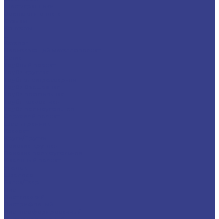
Шестигранники
Доставка и оплата
Отзывы
Контакты
...
Каталог
Нержавеющий металлопрокат
Сетка
Трубный прокат
Труба круглая
Труба электросварная
Труба бесшовная
Труба профильная
Труба квадратная
Труба прямоугольная
Сортовой прокат
Шестигранник
Квадрат
Круги/Прутки
Поковка круглая
Поковка прямоугольная
Фасонный прокат
Уголок
Швеллер
Балка/Тавр
Лист
Лист гладкий
Лист рифленый
Лист перфорированный
Лист декоративный