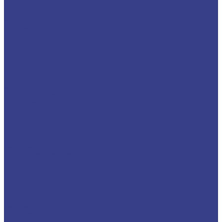
Электрод латунный
Медь
Аноды медные
Лента медная
Лист/Плита медная
Проволока медная
Пруток медный
Труба медная
Фольга медная
Шина медная
Никель
Анод никелевый
Лента никелевая
Никелевая проволока
Пруток никелевый
Свинец
Титан
Круг титановый
Лента титановая
Лист/Плита титановая
Проволока титановая
Труба титановая
Черный металлопрокат
Арматура
Балка
Круг
Листовой прокат
Лист рифленый
Профнастил
Трубный прокат