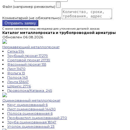
Файл (например реквизиты)
Комментарий (не обязательно)
Отправить заявку
С вами свяжется наш менеджер для уточнения деталей заказа
Каталог металлопроката и трубопроводной арматуры
Обновлен 06.08.2026
Нержавеющий металлопрокат
Сетка
914
Трубный прокат
17279
Сортовой прокат
21739
Фасонный прокат
155
Лист
11470
Фольга
13
Полоса
143
Лента
53647
Штрипс
2776
Проволока/Катанка
245
Оцинкованный металлопрокат
Круг оцинкованный
6
Лист оцинкованный
14430
Полоса оцинкованная
6
Профнастил оцинкованный
270
Труба оцинкованная
18147
Уголок оцинкованный
23