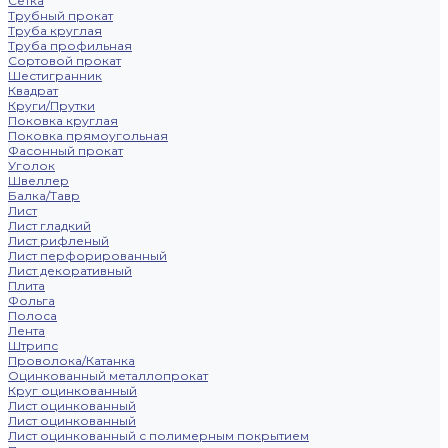
Сетка
Трубный прокат
Труба круглая
Труба профильная
Сортовой прокат
Шестигранник
Квадрат
Круги/Прутки
Поковка круглая
Поковка прямоугольная
Фасонный прокат
Уголок
Швеллер
Балка/Тавр
Лист
Лист гладкий
Лист рифленый
Лист перфорированный
Лист декоративный
Плита
Фольга
Полоса
Лента
Штрипс
Проволока/Катанка
Оцинкованный металлопрокат
Круг оцинкованный
Лист оцинкованный
Лист оцинкованный
Лист оцинкованный с полимерным покрытием