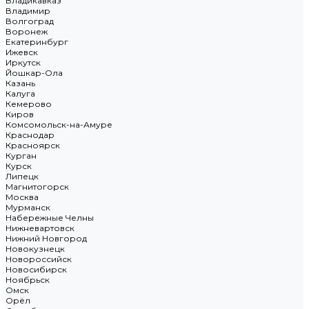
Владикавказ
Владимир
Волгоград
Воронеж
Екатеринбург
Ижевск
Иркутск
Йошкар-Ола
Казань
Калуга
Кемерово
Киров
Комсомольск-на-Амуре
Краснодар
Красноярск
Курган
Курск
Липецк
Магнитогорск
Москва
Мурманск
Набережные Челны
Нижневартовск
Нижний Новгород
Новокузнецк
Новороссийск
Новосибирск
Ноябрьск
Омск
Орёл