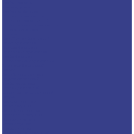
Трубы алюминиевые
Труба круглая
Труба профильная
Уголок алюминиевый
Швеллер алюминиевый
Шестигранник алюминиевый
Шина алюминиевая
Бронза
Круг/Пруток бронзовый
Лента бронзовая
Полоса бронзовая
Проволока бронзовая
Труба бронзовая
Шестигранник бронзовый
Электрод бронзовый
Дюраль
Лист/Плита дюралевая
Пруток дюралевый
Труба дюралевая
Уголок дюралевый
Шестигранник дюралевый
Латунь
Квадрат латунный
Лента латунная
Лист/Плита латунная
Проволока латунная
Пруток латунный
Сетка латунная
Труба латунная
Шестигранник латунный