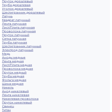
Пруток дюралевый
Труба дюралевая
Уголок дюралевый
Шестигранник дюралевый
Латунь
Квадрат латунный
Лента латунная
Лист/Плита латунная
Проволока латунная
Пруток латунный
Сетка латунная
Труба латунная
Шестигранник латунный
Электрод латунный
Медь
Аноды медные
Лента медная
Лист/Плита медная
Проволока медная
Пруток медный
Труба медная
Фольга медная
Шина медная
Никель
Анод никелевый
Лента никелевая
Никелевая проволока
Пруток никелевый
Свинец
Титан