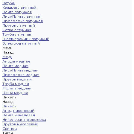
Латунь
Квадрат латунный
Лента латунная
Лист/Плита латунная
Проволока латунная
Пруток латунный
Сетка латунная
Труба латунная
Шестигранник латунный
Электрод латунный
Медь
Назад
Медь
Аноды медные
Лента медная
Лист/Плита медная
Проволока медная
Пруток медный
Труба медная
Фольга медная
Шина медная
Никель
Назад
Никель
Анод никелевый
Лента никелевая
Никелевая проволока
Пруток никелевый
Свинец
Титан