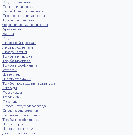
Круг титановый
Лента титановая
Лист/Плита титановая
Проволока титановая
Труба титановая
Черный металлопрокат
Арматура
Балка
Круг
Листовой прокат
Лист рифленый
Профнастил
Трубный прокат
Труба круглая
Труба профильная
Уголок
Швеллер
Шестигранник
Трубопроводная арматура
Отводы
Переходы
Тройники
Фланцы
Опоры трубопровода
Спецпредложения
Листы нержавеющие
Труба профильная
Швеллеры
Шестигранники
Доставка и оплата