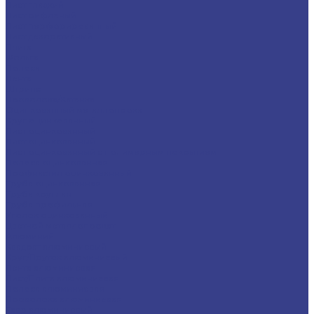
Лист гладкий
Лист рифленый
Лист перфорированный
Лист декоративный
Плита
Фольга
Полоса
Лента
Штрипс
Проволока/Катанка
Оцинкованный металлопрокат
Круг оцинкованный
Лист оцинкованный
Лист оцинкованный
Лист оцинкованный с полимерным покрытием
Полоса оцинкованная
Профнастил оцинкованный
Труба оцинкованная
Труба круглая
Труба профильная
Уголок оцинкованный
Цветной металлопрокат
Алюминий
Квадрат алюминиевый
Круг/Пруток алюминиевый
Лента алюминиевая
Лист/Плита алюминиевая
Полоса алюминиевая
Проволока алюминиевая
Тавр алюминиевый