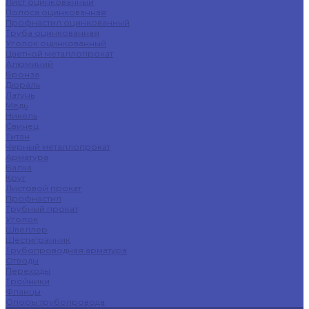
Лист оцинкованный
Полоса оцинкованная
Профнастил оцинкованный
Труба оцинкованная
Уголок оцинкованный
Цветной металлопрокат
Алюминий
Бронза
Дюраль
Латунь
Медь
Никель
Свинец
Титан
Черный металлопрокат
Арматура
Балка
Круг
Листовой прокат
Профнастил
Трубный прокат
Уголок
Швеллер
Шестигранник
Трубопроводная арматура
Отводы
Переходы
Тройники
Фланцы
Опоры трубопровода