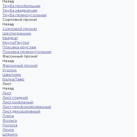
Назад
Труба профильная
Труба квадратная
Труба прямоугольная
Сортовой прокат
Назад
Сортовой прокат
Шестигранник
Квадрат
Круги/Прутки
Поковка круглая
Поковка прямоугольная
Фасонный прокат
Назад
Фасонный прокат
Уголок
Швеллер
Балка/Тавр
Лист
Назад
Лист
Лист гладкий
Лист рифленый
Лист перфорированный
Лист декоративный
Плита
Фольга
Полоса
Лента
Штрипс