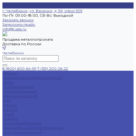
г. Челябинск, ул. Васенко, д. 96, офис 505
Пн-Пт: 09:00-18:00, Cб-Вс: Выходной
Заказать звонок
Запросить прайс
info@russs.ru
Продажа металлопроката
Доставка по России
Челябинск
8 (800) 600-64-99
7 (351) 200-26-22
Каталог
Нержавеющий металлопрокат
Сетка
Трубный прокат
Сортовой прокат
Фасонный прокат
Лист
Фольга
Полоса
Лента
Штрипс
Проволока/Катанка
Оцинкованный металлопрокат
Круг оцинкованный