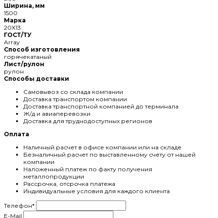
Ширина, мм
1500
Марка
20X13
ГОСТ/ТУ
Array
Способ изготовления
горячекатаный
Лист/рулон
рулон
Способы доставки
Самовывоз со склада компании
Доставка транспортом компании
Доставка транспортной компанией до терминала
Ж/д и авиаперевозки
Доставка для труднодоступных регионов
Оплата
Наличный расчет в офисе компании или на складе
Безналичный расчет по выставленному счету от нашей
компании
Наложенный платеж по факту получения
металлопродукции
Рассрочка, отсрочка платежа
Индивидуальные условия для каждого клиента
Телефон
*
E-Mail