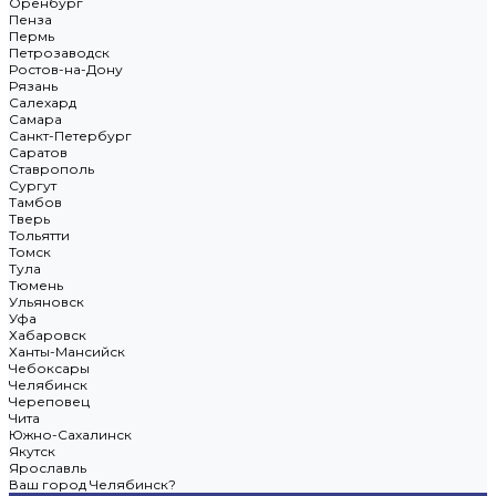
Оренбург
Пенза
Пермь
Петрозаводск
Ростов-на-Дону
Рязань
Салехард
Самара
Санкт-Петербург
Саратов
Ставрополь
Сургут
Тамбов
Тверь
Тольятти
Томск
Тула
Тюмень
Ульяновск
Уфа
Хабаровск
Ханты-Мансийск
Чебоксары
Челябинск
Череповец
Чита
Южно-Сахалинск
Якутск
Ярославль
Ваш город Челябинск?