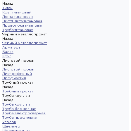
Назад
Титан
Круг титановый
Лента титановая
Лист/Плита титановая
Проволока титановая
Труба титановая
Черный металлопрокат
Назад
Черный металлопрокат
Арматура
Балка
Круг
Листовой прокат
Назад
Листовой прокат
Лист рифленый
Профнастил
Трубный прокат
Назад
Трубный прокат
Труба круглая
Назад
Труба круглая
Труба бесшовная
Труба электросварная
Труба профильная
Уголок
Швеллер
Шестигранник