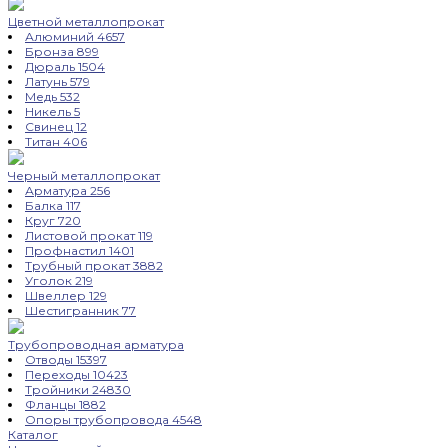
Цветной металлопрокат
Алюминий
4657
Бронза
899
Дюраль
1504
Латунь
579
Медь
532
Никель
5
Свинец
12
Титан
406
Черный металлопрокат
Арматура
256
Балка
117
Круг
720
Листовой прокат
119
Профнастил
1401
Трубный прокат
3882
Уголок
219
Швеллер
129
Шестигранник
77
Трубопроводная арматура
Отводы
15397
Переходы
10423
Тройники
24830
Фланцы
1882
Опоры трубопровода
4548
Каталог