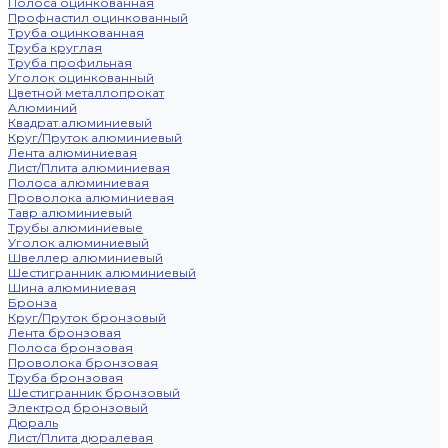
Полоса оцинкованная
Профнастил оцинкованный
Труба оцинкованная
Труба круглая
Труба профильная
Уголок оцинкованный
Цветной металлопрокат
Алюминий
Квадрат алюминиевый
Круг/Пруток алюминиевый
Лента алюминиевая
Лист/Плита алюминиевая
Полоса алюминиевая
Проволока алюминиевая
Тавр алюминиевый
Трубы алюминиевые
Уголок алюминиевый
Швеллер алюминиевый
Шестигранник алюминиевый
Шина алюминиевая
Бронза
Круг/Пруток бронзовый
Лента бронзовая
Полоса бронзовая
Проволока бронзовая
Труба бронзовая
Шестигранник бронзовый
Электрод бронзовый
Дюраль
Лист/Плита дюралевая