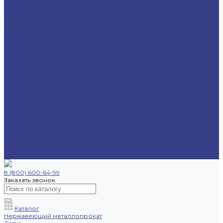
Труба круглая
Труба бесшовная
Труба электросварная
Труба профильная
Уголок
Швеллер
Шестигранник
Трубопроводная арматура
Отводы
Переходы
Тройники
Фланцы
Опоры трубопровода
Спецпредложения
Листы нержавеющие
Труба профильная
Швеллеры
Шестигранники
Доставка и оплата
Отзывы
Контакты
8 (800) 600-64-99
Заказать звонок
Каталог
Нержавеющий металлопрокат