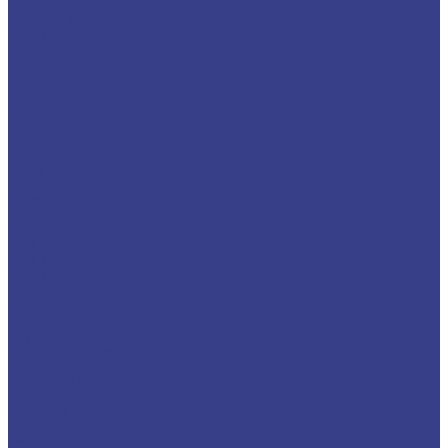
Спецпредложения
Листы нержавеющие
Труба профильная
Швеллеры
Шестигранники
Доставка и оплата
Отзывы
Контакты
...
Каталог
Нержавеющий металлопрокат
Сетка
Трубный прокат
Труба круглая
Труба электросварная
Труба бесшовная
Труба профильная
Труба квадратная
Труба прямоугольная
Сортовой прокат
Шестигранник
Квадрат
Круги/Прутки
Поковка круглая
Поковка прямоугольная
Фасонный прокат
Уголок
Швеллер
Балка/Тавр
Лист