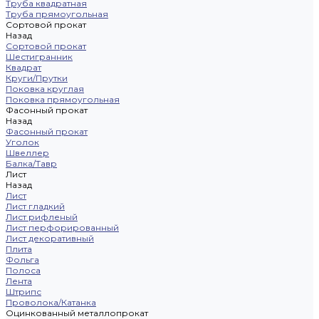
Труба квадратная
Труба прямоугольная
Сортовой прокат
Назад
Сортовой прокат
Шестигранник
Квадрат
Круги/Прутки
Поковка круглая
Поковка прямоугольная
Фасонный прокат
Назад
Фасонный прокат
Уголок
Швеллер
Балка/Тавр
Лист
Назад
Лист
Лист гладкий
Лист рифленый
Лист перфорированный
Лист декоративный
Плита
Фольга
Полоса
Лента
Штрипс
Проволока/Катанка
Оцинкованный металлопрокат