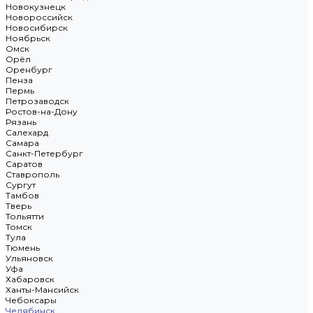
Новокузнецк
Новороссийск
Новосибирск
Ноябрьск
Омск
Орёл
Оренбург
Пенза
Пермь
Петрозаводск
Ростов-на-Дону
Рязань
Салехард
Самара
Санкт-Петербург
Саратов
Ставрополь
Сургут
Тамбов
Тверь
Тольятти
Томск
Тула
Тюмень
Ульяновск
Уфа
Хабаровск
Ханты-Мансийск
Чебоксары
Челябинск