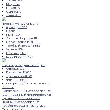
Латунь
579
Медь
532
Никель
5
Свинец
12
Титан
406
Черный металлопрокат
Арматура
256
Балка
117
Круг
720
Листовой прокат
119
Профнастил
1401
Трубный прокат
3882
Уголок
219
Швеллер
129
Шестигранник
77
Трубопроводная арматура
Отводы
15397
Переходы
10423
Тройники
24830
Фланцы
1882
Опоры трубопровода
4548
Каталог
Нержавеющий металлопрокат
Оцинкованный металлопрокат
Цветной металлопрокат
Черный металлопрокат
Трубопроводная арматура
Предложения