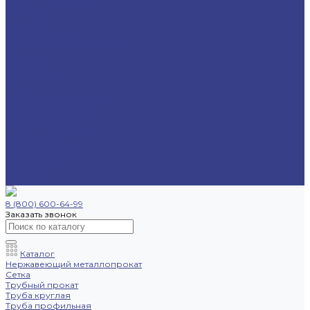
Труба профильная
Уголок
Швеллер
Шестигранник
Трубопроводная арматура
Отводы
Переходы
Тройники
Фланцы
Опоры трубопровода
Спецпредложения
Листы нержавеющие
Труба профильная
Швеллеры
Шестигранники
Доставка и оплата
Отзывы
Контакты
8 (800) 600-64-99
Заказать звонок
Каталог
Нержавеющий металлопрокат
Сетка
Трубный прокат
Труба круглая
Труба профильная