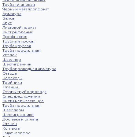
Труба титановая
Черный металлопрокат
Арматура
Балка
Круг
Листовой прокат
Лист рифленый
Профнастил
Трубный прокат
Труба круглая
Труба профильная
Уголок
Швеллер
Шестигранник
Трубопроводная арматура
Отводы
Переходы
Тройники
Фланцы
Опоры трубопровода
Спецпредложения
Листы нержавеющие
Труба профильная
Швеллеры
Шестигранники
Доставка и оплата
Отзывы
Контакты
Задать вопрос