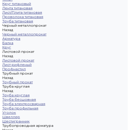
Круг титановый
Лента титановая
Лист/Плита титановая
Проволока титановая
Труба титановая
Черный металлопрокат
Назад
Черный металлопрокат
Арматура
Балка
Круг
Листовой прокат
Назад
Листовой прокат
Лист рифленый
Профнастил
Трубный прокат
Назад
Трубный прокат
Труба круглая
Назад
Труба круглая
Труба бесшовная
Труба электросварная
Труба профильная
Уголок
Швеллер
Шестигранник
Трубопроводная арматура
Назад