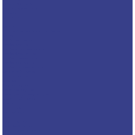
Шестигранники
Доставка и оплата
Отзывы
Контакты
...
Каталог
Нержавеющий металлопрокат
Сетка
Трубный прокат
Труба круглая
Труба электросварная
Труба бесшовная
Труба профильная
Труба квадратная
Труба прямоугольная
Сортовой прокат
Шестигранник
Квадрат
Круги/Прутки
Поковка круглая
Поковка прямоугольная
Фасонный прокат
Уголок
Швеллер
Балка/Тавр
Лист
Лист гладкий
Лист рифленый
Лист перфорированный
Лист декоративный