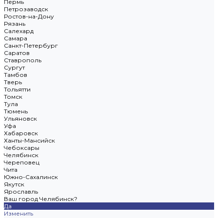
Пермь
Петрозаводск
Ростов-на-Дону
Рязань
Салехард
Самара
Санкт-Петербург
Саратов
Ставрополь
Сургут
Тамбов
Тверь
Тольятти
Томск
Тула
Тюмень
Ульяновск
Уфа
Хабаровск
Ханты-Мансийск
Чебоксары
Челябинск
Череповец
Чита
Южно-Сахалинск
Якутск
Ярославль
Ваш город Челябинск?
Да
Изменить