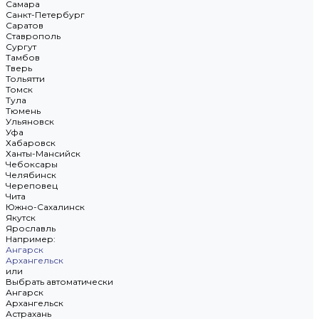
Самара
Санкт-Петербург
Саратов
Ставрополь
Сургут
Тамбов
Тверь
Тольятти
Томск
Тула
Тюмень
Ульяновск
Уфа
Хабаровск
Ханты-Мансийск
Чебоксары
Челябинск
Череповец
Чита
Южно-Сахалинск
Якутск
Ярославль
Например:
Ангарск
Архангельск
или
Выбрать автоматически
Ангарск
Архангельск
Астрахань