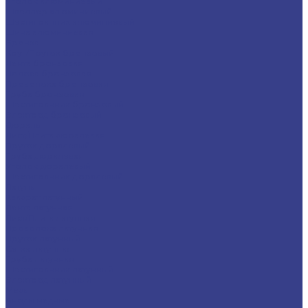
Уголок алюминиевый
Швеллер алюминиевый
Шестигранник алюминиевый
Шина алюминиевая
Бронза
Круг/Пруток бронзовый
Лента бронзовая
Полоса бронзовая
Проволока бронзовая
Труба бронзовая
Шестигранник бронзовый
Электрод бронзовый
Дюраль
Лист/Плита дюралевая
Пруток дюралевый
Труба дюралевая
Уголок дюралевый
Шестигранник дюралевый
Латунь
Квадрат латунный
Лента латунная
Лист/Плита латунная
Проволока латунная
Пруток латунный
Сетка латунная
Труба латунная
Шестигранник латунный
Электрод латунный
Медь
Аноды медные