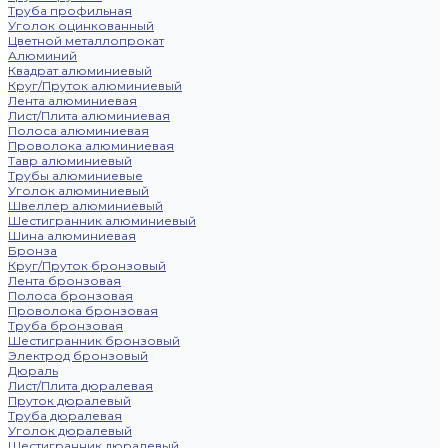
Труба профильная
Уголок оцинкованный
Цветной металлопрокат
Алюминий
Квадрат алюминиевый
Круг/Пруток алюминиевый
Лента алюминиевая
Лист/Плита алюминиевая
Полоса алюминиевая
Проволока алюминиевая
Тавр алюминиевый
Трубы алюминиевые
Уголок алюминиевый
Швеллер алюминиевый
Шестигранник алюминиевый
Шина алюминиевая
Бронза
Круг/Пруток бронзовый
Лента бронзовая
Полоса бронзовая
Проволока бронзовая
Труба бронзовая
Шестигранник бронзовый
Электрод бронзовый
Дюраль
Лист/Плита дюралевая
Пруток дюралевый
Труба дюралевая
Уголок дюралевый
Шестигранник дюралевый