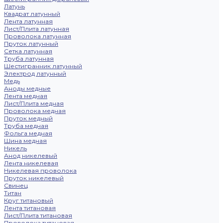
Латунь
Квадрат латунный
Лента латунная
Лист/Плита латунная
Проволока латунная
Пруток латунный
Сетка латунная
Труба латунная
Шестигранник латунный
Электрод латунный
Медь
Аноды медные
Лента медная
Лист/Плита медная
Проволока медная
Пруток медный
Труба медная
Фольга медная
Шина медная
Никель
Анод никелевый
Лента никелевая
Никелевая проволока
Пруток никелевый
Свинец
Титан
Круг титановый
Лента титановая
Лист/Плита титановая
Проволока титановая