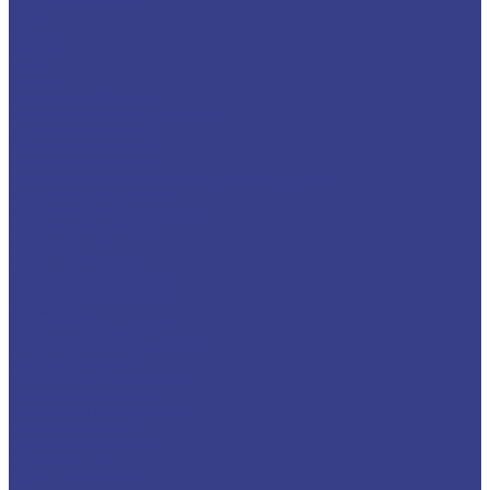
Плита
Фольга
Полоса
Лента
Штрипс
Проволока/Катанка
Оцинкованный металлопрокат
Круг оцинкованный
Лист оцинкованный
Лист оцинкованный
Лист оцинкованный с полимерным покрытием
Полоса оцинкованная
Профнастил оцинкованный
Труба оцинкованная
Труба круглая
Труба профильная
Уголок оцинкованный
Цветной металлопрокат
Алюминий
Квадрат алюминиевый
Круг/Пруток алюминиевый
Лента алюминиевая
Лист/Плита алюминиевая
Полоса алюминиевая
Проволока алюминиевая
Тавр алюминиевый
Трубы алюминиевые
Труба круглая
Труба профильная