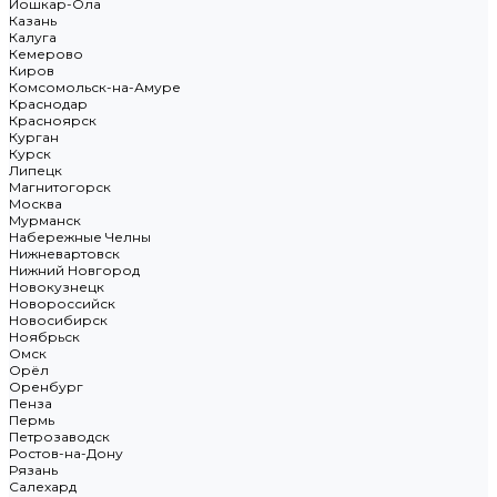
Йошкар-Ола
Казань
Калуга
Кемерово
Киров
Комсомольск-на-Амуре
Краснодар
Красноярск
Курган
Курск
Липецк
Магнитогорск
Москва
Мурманск
Набережные Челны
Нижневартовск
Нижний Новгород
Новокузнецк
Новороссийск
Новосибирск
Ноябрьск
Омск
Орёл
Оренбург
Пенза
Пермь
Петрозаводск
Ростов-на-Дону
Рязань
Салехард