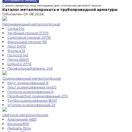
С вами свяжется наш менеджер для уточнения деталей заказа
Каталог металлопроката и трубопроводной арматуры
Обновлен 09.08.2026
Нержавеющий металлопрокат
Сетка
914
Трубный прокат
17279
Сортовой прокат
21739
Фасонный прокат
155
Лист
11470
Фольга
13
Полоса
143
Лента
53647
Штрипс
2776
Проволока/Катанка
245
Оцинкованный металлопрокат
Круг оцинкованный
6
Лист оцинкованный
14430
Полоса оцинкованная
6
Профнастил оцинкованный
270
Труба оцинкованная
18147
Уголок оцинкованный
23
Цветной металлопрокат
Алюминий
4657
Бронза
899
Дюраль
1504