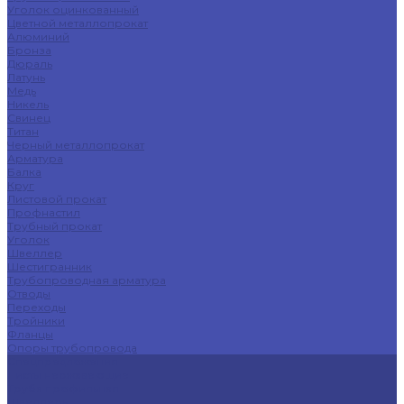
Уголок оцинкованный
Цветной металлопрокат
Алюминий
Бронза
Дюраль
Латунь
Медь
Никель
Свинец
Титан
Черный металлопрокат
Арматура
Балка
Круг
Листовой прокат
Профнастил
Трубный прокат
Уголок
Швеллер
Шестигранник
Трубопроводная арматура
Отводы
Переходы
Тройники
Фланцы
Опоры трубопровода
Спецпредложения
Листы нержавеющие
Труба профильная
Швеллеры