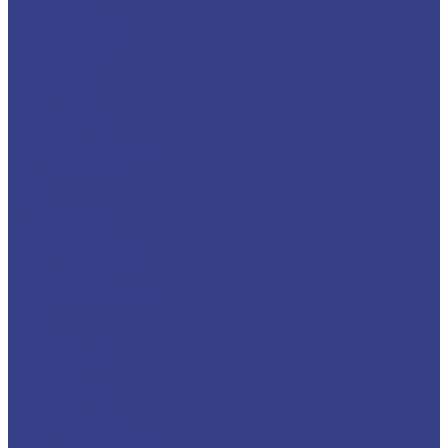
Лента медная
Лист/Плита медная
Проволока медная
Пруток медный
Труба медная
Фольга медная
Шина медная
Никель
Анод никелевый
Лента никелевая
Никелевая проволока
Пруток никелевый
Свинец
Титан
Круг титановый
Лента титановая
Лист/Плита титановая
Проволока титановая
Труба титановая
Черный металлопрокат
Арматура
Балка
Круг
Листовой прокат
Лист рифленый
Профнастил
Трубный прокат
Труба круглая
Труба бесшовная
Труба электросварная