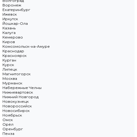
Волгоград
Воронеж
Екатеринбург
Ижевск
Иркутск
Йошкар-Ола
Казань
Калуга
Кемерово
Киров
Комсомольск-на-Амуре
Краснодар
Красноярск
Курган
Курск
Липецк
Магнитогорск
Москва
Мурманск
Набережные Челны
Нижневартовск
Нижний Новгород
Новокузнецк
Новороссийск
Новосибирск
Ноябрьск
Омск
Орёл
Оренбург
Пенза