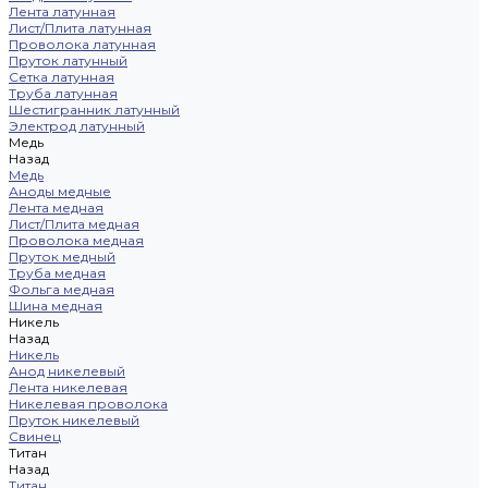
Лента латунная
Лист/Плита латунная
Проволока латунная
Пруток латунный
Сетка латунная
Труба латунная
Шестигранник латунный
Электрод латунный
Медь
Назад
Медь
Аноды медные
Лента медная
Лист/Плита медная
Проволока медная
Пруток медный
Труба медная
Фольга медная
Шина медная
Никель
Назад
Никель
Анод никелевый
Лента никелевая
Никелевая проволока
Пруток никелевый
Свинец
Титан
Назад
Титан