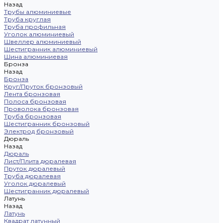
Назад
Трубы алюминиевые
Труба круглая
Труба профильная
Уголок алюминиевый
Швеллер алюминиевый
Шестигранник алюминиевый
Шина алюминиевая
Бронза
Назад
Бронза
Круг/Пруток бронзовый
Лента бронзовая
Полоса бронзовая
Проволока бронзовая
Труба бронзовая
Шестигранник бронзовый
Электрод бронзовый
Дюраль
Назад
Дюраль
Лист/Плита дюралевая
Пруток дюралевый
Труба дюралевая
Уголок дюралевый
Шестигранник дюралевый
Латунь
Назад
Латунь
Квадрат латунный