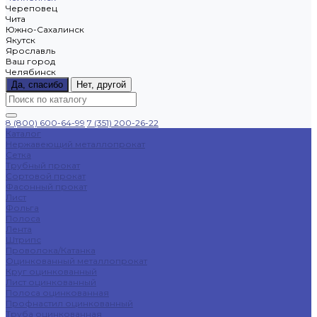
Череповец
Чита
Южно-Сахалинск
Якутск
Ярославль
Ваш город
Челябинск
Да, спасибо
Нет, другой
8 (800) 600-64-99
7 (351) 200-26-22
Каталог
Нержавеющий металлопрокат
Сетка
Трубный прокат
Сортовой прокат
Фасонный прокат
Лист
Фольга
Полоса
Лента
Штрипс
Проволока/Катанка
Оцинкованный металлопрокат
Круг оцинкованный
Лист оцинкованный
Полоса оцинкованная
Профнастил оцинкованный
Труба оцинкованная