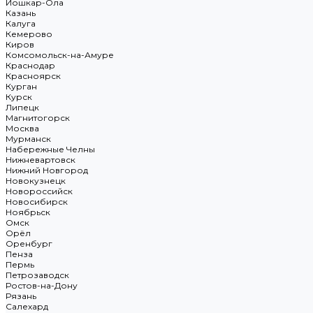
Йошкар-Ола
Казань
Калуга
Кемерово
Киров
Комсомольск-на-Амуре
Краснодар
Красноярск
Курган
Курск
Липецк
Магнитогорск
Москва
Мурманск
Набережные Челны
Нижневартовск
Нижний Новгород
Новокузнецк
Новороссийск
Новосибирск
Ноябрьск
Омск
Орёл
Оренбург
Пенза
Пермь
Петрозаводск
Ростов-на-Дону
Рязань
Салехард