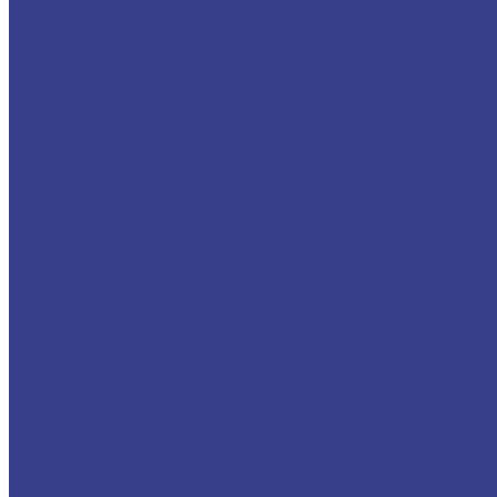
Шестигранники
Доставка и оплата
Отзывы
Контакты
...
Каталог
Нержавеющий металлопрокат
Сетка
Трубный прокат
Труба круглая
Труба электросварная
Труба бесшовная
Труба профильная
Труба квадратная
Труба прямоугольная
Сортовой прокат
Шестигранник
Квадрат
Круги/Прутки
Поковка круглая
Поковка прямоугольная
Фасонный прокат
Уголок
Швеллер
Балка/Тавр
Лист
Лист гладкий
Лист рифленый
Лист перфорированный
Лист декоративный