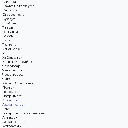
Самара
Санкт-Петербург
Саратов
Ставрополь
Сургут
Тамбов
Тверь
Тольятти
Томск
Тула
Тюмень
Ульяновск
Уфа
Хабаровск
Ханты-Мансийск
Чебоксары
Челябинск
Череповец
Чита
Южно-Сахалинск
Якутск
Ярославль
Например:
Ангарск
Архангельск
или
Выбрать автоматически
Ангарск
Архангельск
Астрахань