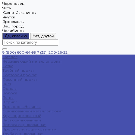
Череповец
Чита
Южно-Сахалинск
Якутск
Ярославль
Ваш город
Челябинск
Да, спасибо
Нет, другой
8 (800) 600-64-99
7 (351) 200-26-22
Каталог
Нержавеющий металлопрокат
Сетка
Трубный прокат
Сортовой прокат
Фасонный прокат
Лист
Фольга
Полоса
Лента
Штрипс
Проволока/Катанка
Оцинкованный металлопрокат
Круг оцинкованный
Лист оцинкованный
Полоса оцинкованная
Профнастил оцинкованный
Труба оцинкованная