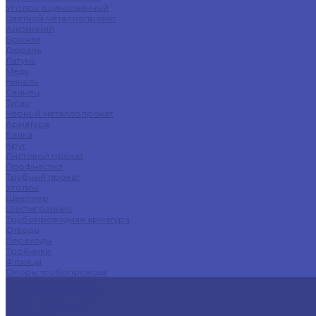
Уголок оцинкованный
Цветной металлопрокат
Алюминий
Бронза
Дюраль
Латунь
Медь
Никель
Свинец
Титан
Черный металлопрокат
Арматура
Балка
Круг
Листовой прокат
Профнастил
Трубный прокат
Уголок
Швеллер
Шестигранник
Трубопроводная арматура
Отводы
Переходы
Тройники
Фланцы
Опоры трубопровода
Спецпредложения
Листы нержавеющие
Труба профильная
Швеллеры