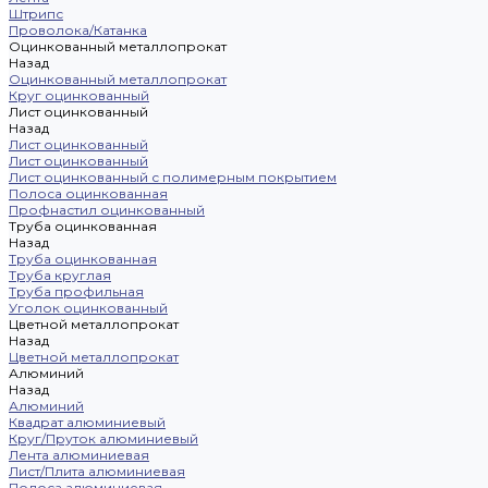
Штрипс
Проволока/Катанка
Оцинкованный металлопрокат
Назад
Оцинкованный металлопрокат
Круг оцинкованный
Лист оцинкованный
Назад
Лист оцинкованный
Лист оцинкованный
Лист оцинкованный с полимерным покрытием
Полоса оцинкованная
Профнастил оцинкованный
Труба оцинкованная
Назад
Труба оцинкованная
Труба круглая
Труба профильная
Уголок оцинкованный
Цветной металлопрокат
Назад
Цветной металлопрокат
Алюминий
Назад
Алюминий
Квадрат алюминиевый
Круг/Пруток алюминиевый
Лента алюминиевая
Лист/Плита алюминиевая
Полоса алюминиевая