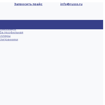
Запросить прайс
info@russs.ru
ецпредложения
Доставка и
Отзывы
Контакты
ты
оплата
ржавеющие
ба профильная
еллеры
тигранники