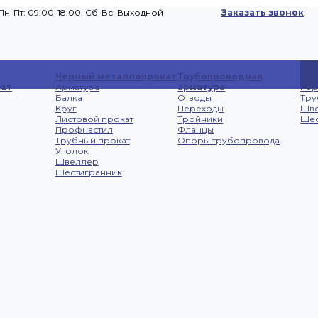
Пн-Пт: 09:00-18:00, Cб-Вс: Выходной
Заказать звонок
Сп
Черный металлопрокат
Трубопроводная
Лис
ат
Арматура
арматура
не
Балка
Отводы
Тру
Круг
Переходы
Шв
Листовой прокат
Тройники
Шес
Профнастил
Фланцы
Трубный прокат
Опоры трубопровода
Уголок
Швеллер
Шестигранник