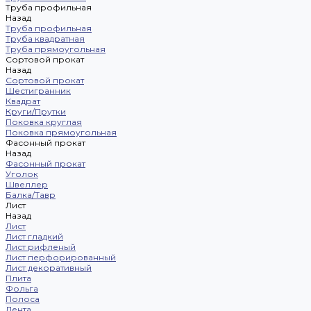
Труба профильная
Назад
Труба профильная
Труба квадратная
Труба прямоугольная
Сортовой прокат
Назад
Сортовой прокат
Шестигранник
Квадрат
Круги/Прутки
Поковка круглая
Поковка прямоугольная
Фасонный прокат
Назад
Фасонный прокат
Уголок
Швеллер
Балка/Тавр
Лист
Назад
Лист
Лист гладкий
Лист рифленый
Лист перфорированный
Лист декоративный
Плита
Фольга
Полоса
Лента