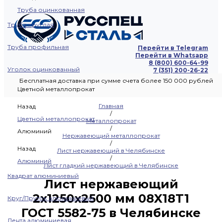
Труба оцинкованная
Труба круглая
Труба профильная
Перейти в Telegram
Перейти в Whatsapp
8 (800) 600-64-99
Уголок оцинкованный
7 (351) 200-26-22
Бесплатная доставка при сумме счета более 150 000 рублей
Цветной металлопрокат
Главная
Назад
/
Цветной металлопрокат
Металлопрокат
/
Алюминий
Нержавеющий металлопрокат
/
Назад
Лист нержавеющий в Челябинске
/
Алюминий
Лист гладкий нержавеющий в Челябинске
Квадрат алюминиевый
Лист нержавеющий
2х1250х2500 мм 08X18T1
Круг/Пруток алюминиевый
ГОСТ 5582-75 в Челябинске
Лента алюминиевая