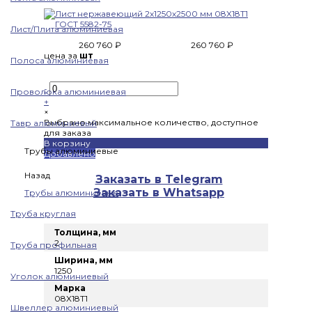
Лист/Плита алюминиевая
260 760 ₽
260 760 ₽
цена за
шт
Полоса алюминиевая
-
Проволока алюминиевая
+
×
Выбрано максимальное количество, доступное
Тавр алюминиевый
для заказа
В корзину
Трубы алюминиевые
Добавлено
Назад
Заказать в Telegram
Заказать в Whatsapp
Трубы алюминиевые
Труба круглая
Толщина, мм
2
Труба профильная
Ширина, мм
1250
Уголок алюминиевый
Марка
08X18T1
Швеллер алюминиевый