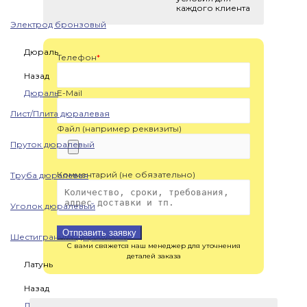
каждого клиента
Электрод бронзовый
Дюраль
Телефон
*
Назад
Дюраль
E-Mail
Лист/Плита дюралевая
Файл (например реквизиты)
Пруток дюралевый
Комментарий (не обязательно)
Труба дюралевая
Уголок дюралевый
Отправить заявку
Шестигранник дюралевый
С вами свяжется наш менеджер для уточнения
деталей заказа
Латунь
Назад
Латунь