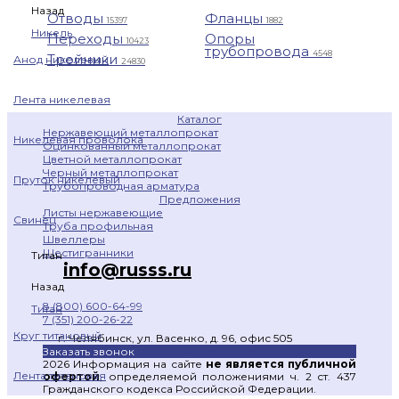
Назад
Отводы
Фланцы
15397
1882
Никель
Переходы
Опоры
10423
трубопровода
4548
Тройники
Анод никелевый
24830
Лента никелевая
Каталог
Нержавеющий металлопрокат
Никелевая проволока
Оцинкованный металлопрокат
Цветной металлопрокат
Черный металлопрокат
Пруток никелевый
Трубопроводная арматура
Предложения
Листы нержавеющие
Свинец
Труба профильная
Швеллеры
Шестигранники
Титан
info@russs.ru
Назад
8 (800) 600-64-99
Титан
7 (351) 200-26-22
Круг титановый
г. Челябинск, ул. Васенко, д. 96, офис 505
Заказать звонок
2026 Информация на сайте
не является публичной
Лента титановая
офертой
, определяемой положениями ч. 2 ст. 437
Гражданского кодекса Российской Федерации.