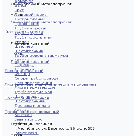
Арматура
Оцинкованный металлопрокат
Балка
Круг
Назад
Листовой прокат
Лист рифленый
Оцинкованный металлопрокат
Профнастил
Трубный прокат
Круг оцинкованный
Труба круглая
Труба профильная
Уголок
Лист оцинкованный
Швеллер
Шестигранник
Назад
Трубопроводная арматура
Отводы
Лист оцинкованный
Переходы
Тройники
Лист оцинкованный
Фланцы
Опоры трубопровода
Спецпредложения
Лист оцинкованный с полимерным покрытием
Листы нержавеющие
Труба профильная
Швеллеры
Полоса оцинкованная
Шестигранники
Доставка и оплата
Отзывы
Профнастил оцинкованный
Контакты
Задать вопрос
Труба оцинкованная
Войти
г. Челябинск, ул. Васенко, д. 96, офис 505
info@russs.ru
Назад