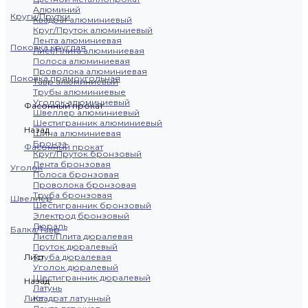
Алюминий
Круги/Прутки
Квадрат алюминиевый
Круг/Пруток алюминиевый
Лента алюминиевая
Поковка круглая
Лист/Плита алюминиевая
Полоса алюминиевая
Проволока алюминиевая
Поковка прямоугольная
Тавр алюминиевый
Трубы алюминиевые
Уголок алюминиевый
Фасонный прокат
Швеллер алюминиевый
Шестигранник алюминиевый
Назад
Шина алюминиевая
Бронза
Фасонный прокат
Круг/Пруток бронзовый
Лента бронзовая
Уголок
Полоса бронзовая
Проволока бронзовая
Труба бронзовая
Швеллер
Шестигранник бронзовый
Электрод бронзовый
Дюраль
Балка/Тавр
Лист/Плита дюралевая
Пруток дюралевый
Лист
Труба дюралевая
Уголок дюралевый
Шестигранник дюралевый
Назад
Латунь
Лист
Квадрат латунный