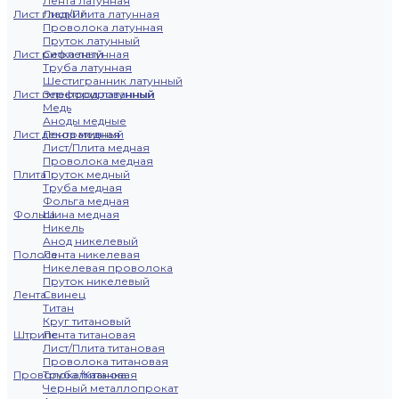
Лента латунная
Лист гладкий
Лист/Плита латунная
Проволока латунная
Пруток латунный
Лист рифленый
Сетка латунная
Труба латунная
Шестигранник латунный
Лист перфорированный
Электрод латунный
Медь
Аноды медные
Лист декоративный
Лента медная
Лист/Плита медная
Проволока медная
Плита
Пруток медный
Труба медная
Фольга медная
Фольга
Шина медная
Никель
Анод никелевый
Полоса
Лента никелевая
Никелевая проволока
Пруток никелевый
Лента
Свинец
Титан
Круг титановый
Штрипс
Лента титановая
Лист/Плита титановая
Проволока титановая
Проволока/Катанка
Труба титановая
Черный металлопрокат