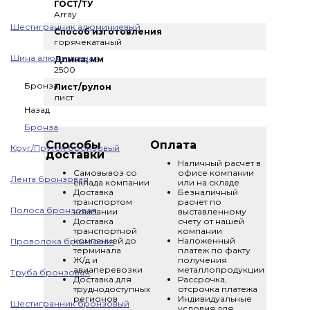
ГОСТ/ТУ
Array
Шестигранник алюминиевый
Способ изготовления
горячекатаный
Шина алюминиевая
Длина, мм
2500
Бронза
Лист/рулон
лист
Назад
Бронза
Способы
Оплата
Круг/Пруток бронзовый
доставки
Наличный расчет в
Самовывоз со
офисе компании
Лента бронзовая
склада компании
или на складе
Доставка
Безналичный
транспортом
расчет по
Полоса бронзовая
компании
выставленному
Доставка
счету от нашей
транспортной
компании
компанией до
Наложенный
Проволока бронзовая
терминала
платеж по факту
Ж/д и
получения
авиаперевозки
металлопродукции
Труба бронзовая
Доставка для
Рассрочка,
труднодоступных
отсрочка платежа
регионов
Индивидуальные
Шестигранник бронзовый
условия для