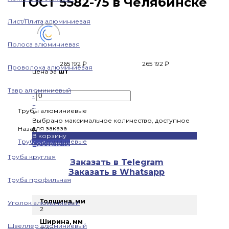
ГОСТ 5582-75 в Челябинске
Лист/Плита алюминиевая
Полоса алюминиевая
265 192 ₽
265 192 ₽
Проволока алюминиевая
цена за
шт
Тавр алюминиевый
-
+
Трубы алюминиевые
×
Выбрано максимальное количество, доступное
для заказа
Назад
В корзину
Трубы алюминиевые
Добавлено
Труба круглая
Заказать в Telegram
Заказать в Whatsapp
Труба профильная
Толщина, мм
Уголок алюминиевый
2
Ширина, мм
Швеллер алюминиевый