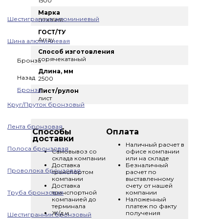
1500
Марка
Шестигранник алюминиевый
07Х16Н6
ГОСТ/ТУ
Array
Шина алюминиевая
Способ изготовления
горячекатаный
Бронза
Длина, мм
Назад
2500
Бронза
Лист/рулон
лист
Круг/Пруток бронзовый
Лента бронзовая
Способы
Оплата
доставки
Наличный расчет в
Полоса бронзовая
Самовывоз со
офисе компании
склада компании
или на складе
Доставка
Безналичный
Проволока бронзовая
транспортом
расчет по
компании
выставленному
Доставка
счету от нашей
Труба бронзовая
транспортной
компании
компанией до
Наложенный
терминала
платеж по факту
Ж/д и
получения
Шестигранник бронзовый