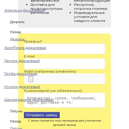
авиаперевозки
металлопродукции
Доставка для
Рассрочка,
труднодоступных
отсрочка платежа
Электрод бронзовый
регионов
Индивидуальные
условия для
каждого клиента
Дюраль
Назад
Дюраль
Телефон
*
Лист/Плита дюралевая
E-Mail
Пруток дюралевый
Файл (например реквизиты)
Труба дюралевая
Уголок дюралевый
Комментарий (не обязательно)
Шестигранник дюралевый
Латунь
Отправить заявку
С вами свяжется наш менеджер для уточнения
Назад
деталей заказа
Латунь