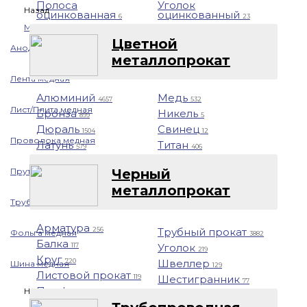
Полоса
Уголок
Назад
оцинкованная
оцинкованный
6
23
Медь
Цветной
Аноды медные
металлопрокат
Лента медная
Алюминий
Медь
4657
532
Лист/Плита медная
Бронза
Никель
899
5
Дюраль
Свинец
1504
12
Проволока медная
Латунь
Титан
579
406
Черный
Пруток медный
металлопрокат
Труба медная
Арматура
Трубный прокат
256
Фольга медная
3882
Балка
Уголок
117
219
Круг
Швеллер
720
Шина медная
129
Листовой прокат
Шестигранник
119
77
Профнастил
Никель
1401