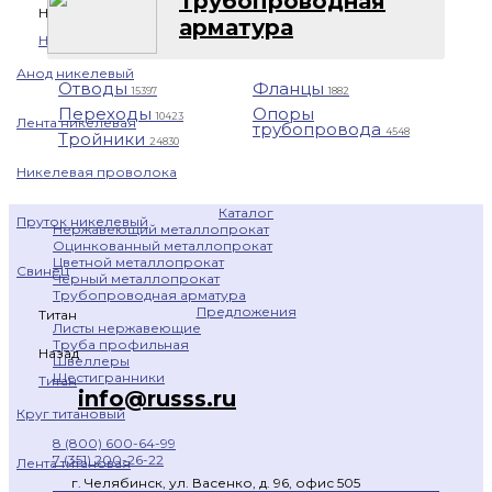
Трубопроводная
Назад
арматура
Никель
Анод никелевый
Отводы
Фланцы
15397
1882
Переходы
Опоры
10423
Лента никелевая
трубопровода
4548
Тройники
24830
Никелевая проволока
Каталог
Пруток никелевый
Нержавеющий металлопрокат
Оцинкованный металлопрокат
Цветной металлопрокат
Свинец
Черный металлопрокат
Трубопроводная арматура
Предложения
Титан
Листы нержавеющие
Труба профильная
Назад
Швеллеры
Шестигранники
Титан
info@russs.ru
Круг титановый
8 (800) 600-64-99
7 (351) 200-26-22
Лента титановая
г. Челябинск, ул. Васенко, д. 96, офис 505