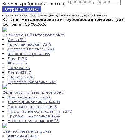
Комментарий (не обязательно)
Отправить заявку
С вами свяжется наш менеджер для уточнения деталей заказа
Каталог металлопроката и трубопроводной арматуры
Обновлен 06.08.2026
Нержавеющий металлопрокат
Сетка
914
Трубный прокат
17279
Сортовой прокат
21739
Фасонный прокат
155
Лист
11470
Фольга
13
Полоса
143
Лента
53647
Штрипс
2776
Проволока/Катанка
245
Оцинкованный металлопрокат
Круг оцинкованный
6
Лист оцинкованный
14430
Полоса оцинкованная
6
Профнастил оцинкованный
270
Труба оцинкованная
18147
Уголок оцинкованный
23
Цветной металлопрокат
Алюминий
4657