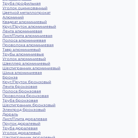
Труба профильная
Уголок оцинкованный
Цветной металлопрокат
Алюминий
Квадрат алюминиевый
Круг/Пруток алюминиевый
Лента алюминиевая
Лист/Плита алюминиевая
Полоса алюминиевая
Проволока алюминиевая
Тавр алюминиевый
Трубы алюминиевые
Уголок алюминиевый
Швеллер алюминиевый
Шестигранник алюминиевый
Шина алюминиевая
Бронза
Круг/Пруток бронзовый
Лента бронзовая
Полоса бронзовая
Проволока бронзовая
Труба бронзовая
Шестигранник бронзовый
Электрод бронзовый
Дюраль
Лист/Плита дюралевая
Пруток дюралевый
Труба дюралевая
Уголок дюралевый
Шестигранник дюралевый