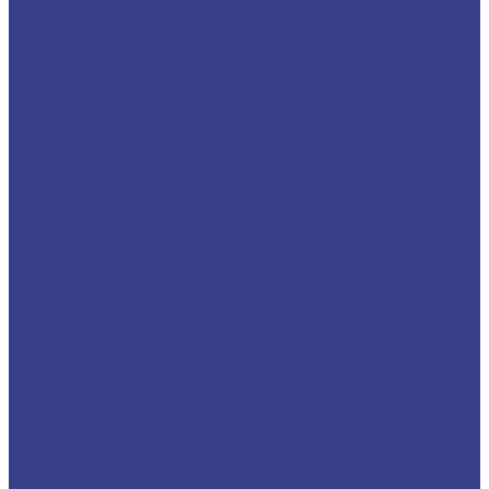
Плита
Фольга
Полоса
Лента
Штрипс
Проволока/Катанка
Оцинкованный металлопрокат
Круг оцинкованный
Лист оцинкованный
Лист оцинкованный
Лист оцинкованный с полимерным покрытием
Полоса оцинкованная
Профнастил оцинкованный
Труба оцинкованная
Труба круглая
Труба профильная
Уголок оцинкованный
Цветной металлопрокат
Алюминий
Квадрат алюминиевый
Круг/Пруток алюминиевый
Лента алюминиевая
Лист/Плита алюминиевая
Полоса алюминиевая
Проволока алюминиевая
Тавр алюминиевый
Трубы алюминиевые
Труба круглая
Труба профильная