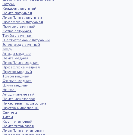
Латунь
Квадрат латунный
Лента латунная
Лист/Плита латунная
Проволока латунная
Пруток латунный
Сетка латунная
Труба латунная
Шестигранник латунный
Электрод латунный
Медь
Аноды медные
Лента медная
Лист/Плита медная
Проволока медная
Пруток медный
Труба медная
Фольга медная
Шина медная
Никель
Анод никелевый
Лента никелевая
Никелевая проволока
Пруток никелевый
Свинец
Титан
Круг титановый
Лента титановая
Лист/Плита титановая
Проволока титановая