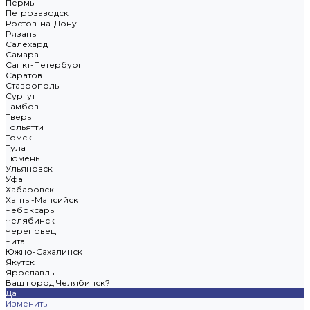
Пермь
Петрозаводск
Ростов-на-Дону
Рязань
Салехард
Самара
Санкт-Петербург
Саратов
Ставрополь
Сургут
Тамбов
Тверь
Тольятти
Томск
Тула
Тюмень
Ульяновск
Уфа
Хабаровск
Ханты-Мансийск
Чебоксары
Челябинск
Череповец
Чита
Южно-Сахалинск
Якутск
Ярославль
Ваш город Челябинск?
Да
Изменить