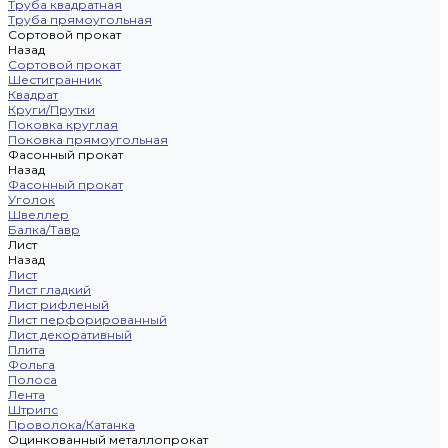
Труба квадратная
Труба прямоугольная
Сортовой прокат
Назад
Сортовой прокат
Шестигранник
Квадрат
Круги/Прутки
Поковка круглая
Поковка прямоугольная
Фасонный прокат
Назад
Фасонный прокат
Уголок
Швеллер
Балка/Тавр
Лист
Назад
Лист
Лист гладкий
Лист рифленый
Лист перфорированный
Лист декоративный
Плита
Фольга
Полоса
Лента
Штрипс
Проволока/Катанка
Оцинкованный металлопрокат