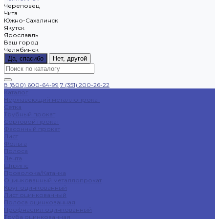
Череповец
Чита
Южно-Сахалинск
Якутск
Ярославль
Ваш город
Челябинск
Да, спасибо
Нет, другой
8 (800) 600-64-99
7 (351) 200-26-22
Каталог
Нержавеющий металлопрокат
Сетка
Трубный прокат
Сортовой прокат
Фасонный прокат
Лист
Фольга
Полоса
Лента
Штрипс
Проволока/Катанка
Оцинкованный металлопрокат
Круг оцинкованный
Лист оцинкованный
Полоса оцинкованная
Профнастил оцинкованный
Труба оцинкованная