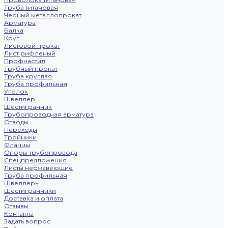
Труба титановая
Черный металлопрокат
Арматура
Балка
Круг
Листовой прокат
Лист рифленый
Профнастил
Трубный прокат
Труба круглая
Труба профильная
Уголок
Швеллер
Шестигранник
Трубопроводная арматура
Отводы
Переходы
Тройники
Фланцы
Опоры трубопровода
Спецпредложения
Листы нержавеющие
Труба профильная
Швеллеры
Шестигранники
Доставка и оплата
Отзывы
Контакты
Задать вопрос