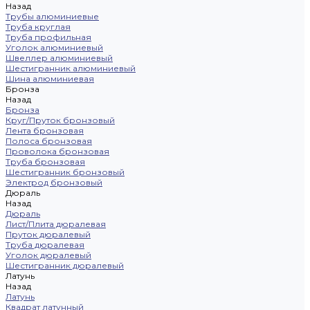
Назад
Трубы алюминиевые
Труба круглая
Труба профильная
Уголок алюминиевый
Швеллер алюминиевый
Шестигранник алюминиевый
Шина алюминиевая
Бронза
Назад
Бронза
Круг/Пруток бронзовый
Лента бронзовая
Полоса бронзовая
Проволока бронзовая
Труба бронзовая
Шестигранник бронзовый
Электрод бронзовый
Дюраль
Назад
Дюраль
Лист/Плита дюралевая
Пруток дюралевый
Труба дюралевая
Уголок дюралевый
Шестигранник дюралевый
Латунь
Назад
Латунь
Квадрат латунный