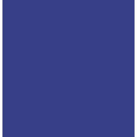
Шестигранники
Доставка и оплата
Отзывы
Контакты
...
Каталог
Нержавеющий металлопрокат
Сетка
Трубный прокат
Труба круглая
Труба электросварная
Труба бесшовная
Труба профильная
Труба квадратная
Труба прямоугольная
Сортовой прокат
Шестигранник
Квадрат
Круги/Прутки
Поковка круглая
Поковка прямоугольная
Фасонный прокат
Уголок
Швеллер
Балка/Тавр
Лист
Лист гладкий
Лист рифленый
Лист перфорированный
Лист декоративный