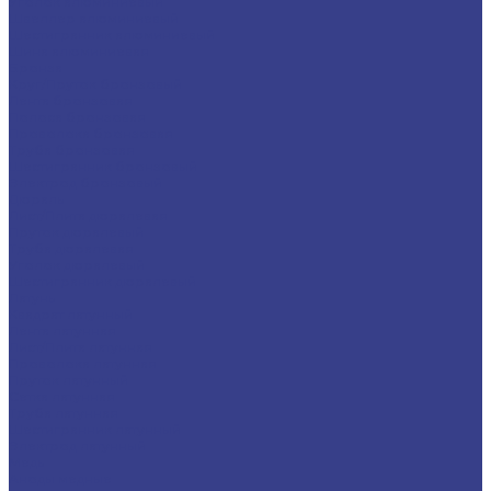
Уголок алюминиевый
Швеллер алюминиевый
Шестигранник алюминиевый
Шина алюминиевая
Бронза
Круг/Пруток бронзовый
Лента бронзовая
Полоса бронзовая
Проволока бронзовая
Труба бронзовая
Шестигранник бронзовый
Электрод бронзовый
Дюраль
Лист/Плита дюралевая
Пруток дюралевый
Труба дюралевая
Уголок дюралевый
Шестигранник дюралевый
Латунь
Квадрат латунный
Лента латунная
Лист/Плита латунная
Проволока латунная
Пруток латунный
Сетка латунная
Труба латунная
Шестигранник латунный
Электрод латунный
Медь
Аноды медные