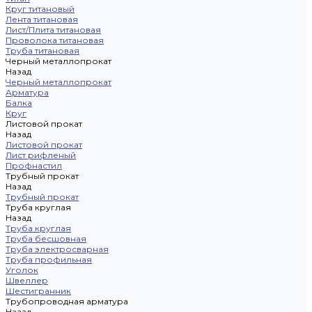
Круг титановый
Лента титановая
Лист/Плита титановая
Проволока титановая
Труба титановая
Черный металлопрокат
Назад
Черный металлопрокат
Арматура
Балка
Круг
Листовой прокат
Назад
Листовой прокат
Лист рифленый
Профнастил
Трубный прокат
Назад
Трубный прокат
Труба круглая
Назад
Труба круглая
Труба бесшовная
Труба электросварная
Труба профильная
Уголок
Швеллер
Шестигранник
Трубопроводная арматура
Назад