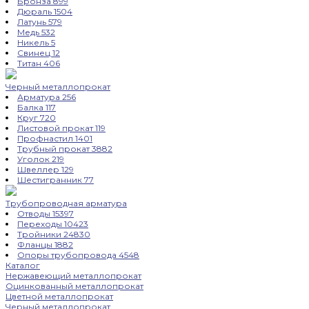
Бронза
899
Дюраль
1504
Латунь
579
Медь
532
Никель
5
Свинец
12
Титан
406
Черный металлопрокат
Арматура
256
Балка
117
Круг
720
Листовой прокат
119
Профнастил
1401
Трубный прокат
3882
Уголок
219
Швеллер
129
Шестигранник
77
Трубопроводная арматура
Отводы
15397
Переходы
10423
Тройники
24830
Фланцы
1882
Опоры трубопровода
4548
Каталог
Нержавеющий металлопрокат
Оцинкованный металлопрокат
Цветной металлопрокат
Черный металлопрокат