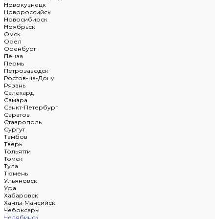
Новокузнецк
Новороссийск
Новосибирск
Ноябрьск
Омск
Орёл
Оренбург
Пенза
Пермь
Петрозаводск
Ростов-на-Дону
Рязань
Салехард
Самара
Санкт-Петербург
Саратов
Ставрополь
Сургут
Тамбов
Тверь
Тольятти
Томск
Тула
Тюмень
Ульяновск
Уфа
Хабаровск
Ханты-Мансийск
Чебоксары
Челябинск