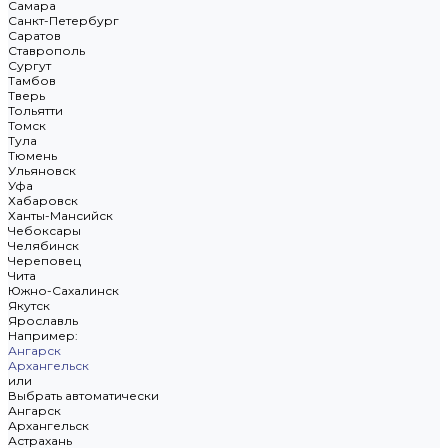
Самара
Санкт-Петербург
Саратов
Ставрополь
Сургут
Тамбов
Тверь
Тольятти
Томск
Тула
Тюмень
Ульяновск
Уфа
Хабаровск
Ханты-Мансийск
Чебоксары
Челябинск
Череповец
Чита
Южно-Сахалинск
Якутск
Ярославль
Например:
Ангарск
Архангельск
или
Выбрать автоматически
Ангарск
Архангельск
Астрахань