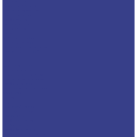
Лента медная
Лист/Плита медная
Проволока медная
Пруток медный
Труба медная
Фольга медная
Шина медная
Никель
Анод никелевый
Лента никелевая
Никелевая проволока
Пруток никелевый
Свинец
Титан
Круг титановый
Лента титановая
Лист/Плита титановая
Проволока титановая
Труба титановая
Черный металлопрокат
Арматура
Балка
Круг
Листовой прокат
Лист рифленый
Профнастил
Трубный прокат
Труба круглая
Труба бесшовная
Труба электросварная