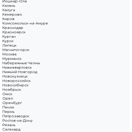
Йошкар-Ола
Казань
Калуга
Кемерово
Киров
Комсомольск-на-Амуре
Краснодар
Красноярск
Курган
Курск
Липецк
Магнитогорск
Москва
Мурманск
Набережные Челны
Нижневартовск
Нижний Новгород
Новокузнецк
Новороссийск
Новосибирск
Ноябрьск
Омск
Орёл
Оренбург
Пенза
Пермь
Петрозаводск
Ростов-на-Дону
Рязань
Салехард