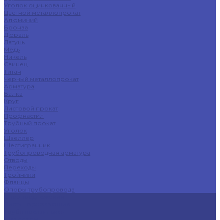
Уголок оцинкованный
Цветной металлопрокат
Алюминий
Бронза
Дюраль
Латунь
Медь
Никель
Свинец
Титан
Черный металлопрокат
Арматура
Балка
Круг
Листовой прокат
Профнастил
Трубный прокат
Уголок
Швеллер
Шестигранник
Трубопроводная арматура
Отводы
Переходы
Тройники
Фланцы
Опоры трубопровода
Спецпредложения
Листы нержавеющие
Труба профильная
Швеллеры