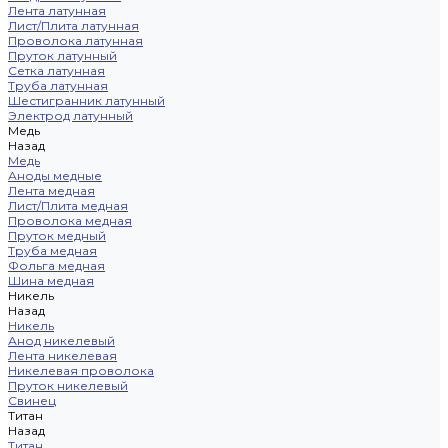
Лента латунная
Лист/Плита латунная
Проволока латунная
Пруток латунный
Сетка латунная
Труба латунная
Шестигранник латунный
Электрод латунный
Медь
Назад
Медь
Аноды медные
Лента медная
Лист/Плита медная
Проволока медная
Пруток медный
Труба медная
Фольга медная
Шина медная
Никель
Назад
Никель
Анод никелевый
Лента никелевая
Никелевая проволока
Пруток никелевый
Свинец
Титан
Назад
Титан