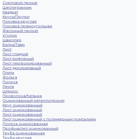
Сортовой прокат
Шестигранник
Квадрат
Круги/Прутки
Поковка круглая
Поковка прямоугольная
Фасонный прокат
Уголок
Швеллер
Балка/Тавр
Лист
Лист гладкий
Лист рифленый
Лист перфорированный
Лист декоративный
Плита
Фольга
Полоса
Лента
Штрипс
Проволока/Катанка
Оцинкованный металлопрокат
Круг оцинкованный
Лист оцинкованный
Лист оцинкованный
Лист оцинкованный с полимерным покрытием
Полоса оцинкованная
Профнастил оцинкованный
Труба оцинкованная
Труба круглая