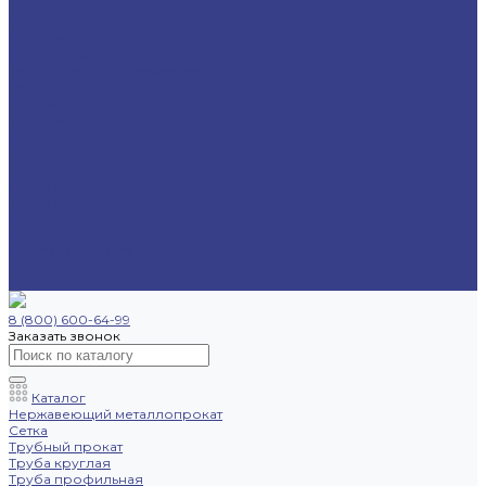
Труба профильная
Уголок
Швеллер
Шестигранник
Трубопроводная арматура
Отводы
Переходы
Тройники
Фланцы
Опоры трубопровода
Спецпредложения
Листы нержавеющие
Труба профильная
Швеллеры
Шестигранники
Доставка и оплата
Отзывы
Контакты
8 (800) 600-64-99
Заказать звонок
Каталог
Нержавеющий металлопрокат
Сетка
Трубный прокат
Труба круглая
Труба профильная