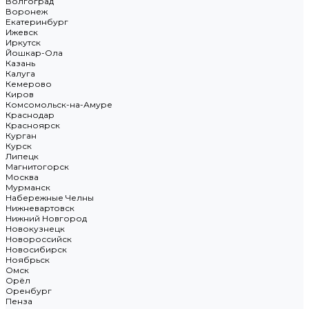
Волгоград
Воронеж
Екатеринбург
Ижевск
Иркутск
Йошкар-Ола
Казань
Калуга
Кемерово
Киров
Комсомольск-на-Амуре
Краснодар
Красноярск
Курган
Курск
Липецк
Магнитогорск
Москва
Мурманск
Набережные Челны
Нижневартовск
Нижний Новгород
Новокузнецк
Новороссийск
Новосибирск
Ноябрьск
Омск
Орёл
Оренбург
Пенза