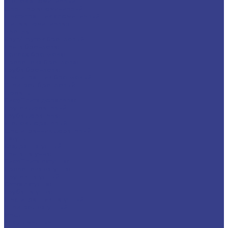
Уголок алюминиевый
Швеллер алюминиевый
Шестигранник алюминиевый
Шина алюминиевая
Бронза
Круг/Пруток бронзовый
Лента бронзовая
Полоса бронзовая
Проволока бронзовая
Труба бронзовая
Шестигранник бронзовый
Электрод бронзовый
Дюраль
Лист/Плита дюралевая
Пруток дюралевый
Труба дюралевая
Уголок дюралевый
Шестигранник дюралевый
Латунь
Квадрат латунный
Лента латунная
Лист/Плита латунная
Проволока латунная
Пруток латунный
Сетка латунная
Труба латунная
Шестигранник латунный
Электрод латунный
Медь
Аноды медные