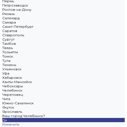
Пермь
Петрозаводск
Ростов-на-Дону
Рязань
Салехард
Самара
Санкт-Петербург
Саратов
Ставрополь
Сургут
Тамбов
Тверь
Тольятти
Томск
Тула
Тюмень
Ульяновск
Уфа
Хабаровск
Ханты-Мансийск
Чебоксары
Челябинск
Череповец
Чита
Южно-Сахалинск
Якутск
Ярославль
Ваш город Челябинск?
Да
Изменить