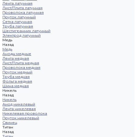
Лента латунная
Лист/Плита латунная
Проволока латунная
Пруток латунный
Сетка латунная
Труба латунная
Шестигранник латунный
Электрод латунный
Медь
Назад
Медь
Аноды медные
Лента медная
Лист/Плита медная
Проволока медная
Пруток медный
Труба медная
Фольга медная
Шина медная
Никель
Назад
Никель
Анод никелевый
Лента никелевая
Никелевая проволока
Пруток никелевый
Свинец
Титан
Назад
Титан