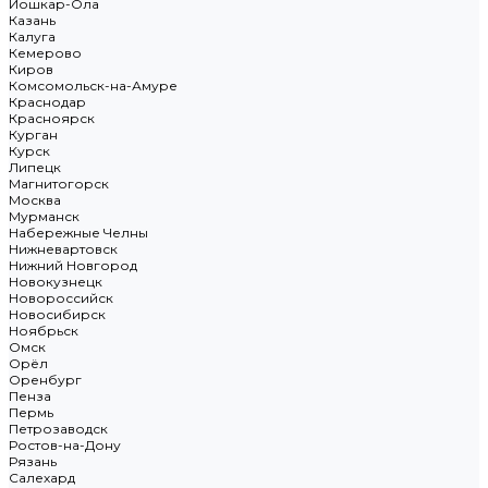
Йошкар-Ола
Казань
Калуга
Кемерово
Киров
Комсомольск-на-Амуре
Краснодар
Красноярск
Курган
Курск
Липецк
Магнитогорск
Москва
Мурманск
Набережные Челны
Нижневартовск
Нижний Новгород
Новокузнецк
Новороссийск
Новосибирск
Ноябрьск
Омск
Орёл
Оренбург
Пенза
Пермь
Петрозаводск
Ростов-на-Дону
Рязань
Салехард