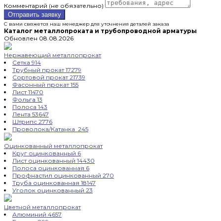
Комментарий (не обязательно)
Отправить заявку
С вами свяжется наш менеджер для уточнения деталей заказа
Каталог металлопроката и трубопроводной арматуры
Обновлен 08.08.2026
Нержавеющий металлопрокат
Сетка
914
Трубный прокат
17279
Сортовой прокат
21739
Фасонный прокат
155
Лист
11470
Фольга
13
Полоса
143
Лента
53647
Штрипс
2776
Проволока/Катанка
245
Оцинкованный металлопрокат
Круг оцинкованный
6
Лист оцинкованный
14430
Полоса оцинкованная
6
Профнастил оцинкованный
270
Труба оцинкованная
18147
Уголок оцинкованный
23
Цветной металлопрокат
Алюминий
4657