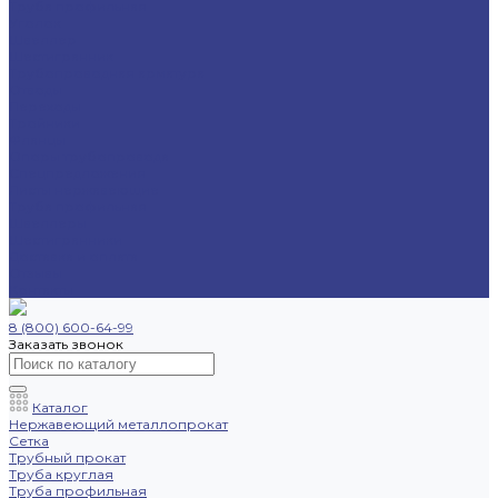
Труба профильная
Уголок
Швеллер
Шестигранник
Трубопроводная арматура
Отводы
Переходы
Тройники
Фланцы
Опоры трубопровода
Спецпредложения
Листы нержавеющие
Труба профильная
Швеллеры
Шестигранники
Доставка и оплата
Отзывы
Контакты
8 (800) 600-64-99
Заказать звонок
Каталог
Нержавеющий металлопрокат
Сетка
Трубный прокат
Труба круглая
Труба профильная