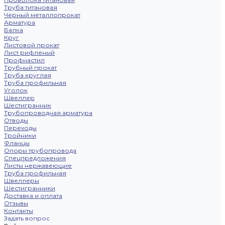
Труба титановая
Черный металлопрокат
Арматура
Балка
Круг
Листовой прокат
Лист рифленый
Профнастил
Трубный прокат
Труба круглая
Труба профильная
Уголок
Швеллер
Шестигранник
Трубопроводная арматура
Отводы
Переходы
Тройники
Фланцы
Опоры трубопровода
Спецпредложения
Листы нержавеющие
Труба профильная
Швеллеры
Шестигранники
Доставка и оплата
Отзывы
Контакты
Задать вопрос