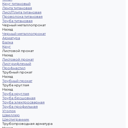
Круг титановый
Лента титановая
Лист/Плита титановая
Проволока титановая
Труба титановая
Черный металлопрокат
Назад
Черный металлопрокат
Арматура
Балка
Круг
Листовой прокат
Назад
Листовой прокат
Лист рифленый
Профнастил
Трубный прокат
Назад
Трубный прокат
Труба круглая
Назад
Труба круглая
Труба бесшовная
Труба электросварная
Труба профильная
Уголок
Швеллер
Шестигранник
Трубопроводная арматура
Назад