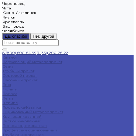
Череповец
Чита
Южно-Сахалинск
Якутск
Ярославль
Ваш город
Челябинск
Да, спасибо
Нет, другой
8 (800) 600-64-99
7 (351) 200-26-22
Каталог
Нержавеющий металлопрокат
Сетка
Трубный прокат
Сортовой прокат
Фасонный прокат
Лист
Фольга
Полоса
Лента
Штрипс
Проволока/Катанка
Оцинкованный металлопрокат
Круг оцинкованный
Лист оцинкованный
Полоса оцинкованная
Профнастил оцинкованный
Труба оцинкованная