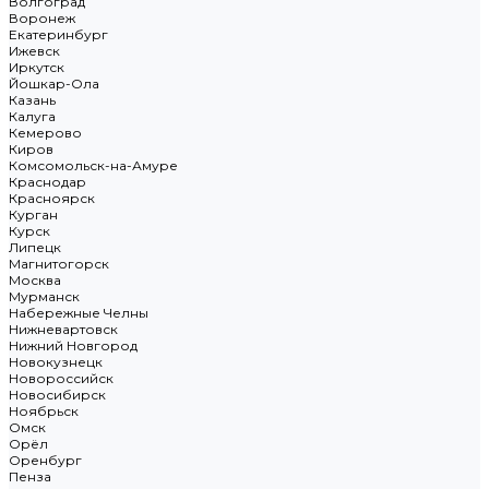
Волгоград
Воронеж
Екатеринбург
Ижевск
Иркутск
Йошкар-Ола
Казань
Калуга
Кемерово
Киров
Комсомольск-на-Амуре
Краснодар
Красноярск
Курган
Курск
Липецк
Магнитогорск
Москва
Мурманск
Набережные Челны
Нижневартовск
Нижний Новгород
Новокузнецк
Новороссийск
Новосибирск
Ноябрьск
Омск
Орёл
Оренбург
Пенза