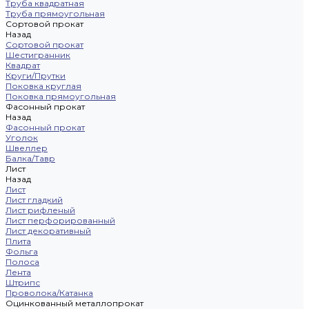
Труба квадратная
Труба прямоугольная
Сортовой прокат
Назад
Сортовой прокат
Шестигранник
Квадрат
Круги/Прутки
Поковка круглая
Поковка прямоугольная
Фасонный прокат
Назад
Фасонный прокат
Уголок
Швеллер
Балка/Тавр
Лист
Назад
Лист
Лист гладкий
Лист рифленый
Лист перфорированный
Лист декоративный
Плита
Фольга
Полоса
Лента
Штрипс
Проволока/Катанка
Оцинкованный металлопрокат