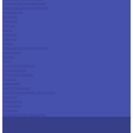
Уголок оцинкованный
Цветной металлопрокат
Алюминий
Бронза
Дюраль
Латунь
Медь
Никель
Свинец
Титан
Черный металлопрокат
Арматура
Балка
Круг
Листовой прокат
Профнастил
Трубный прокат
Уголок
Швеллер
Шестигранник
Трубопроводная арматура
Отводы
Переходы
Тройники
Фланцы
Опоры трубопровода
Спецпредложения
Листы нержавеющие
Труба профильная
Швеллеры