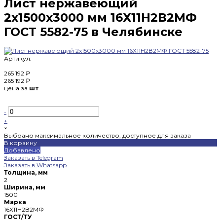
Лист нержавеющий
2х1500х3000 мм 16Х11Н2В2МФ
ГОСТ 5582-75 в Челябинске
Артикул:
265 192 ₽
265 192 ₽
цена за
шт
-
+
×
Выбрано максимальное количество, доступное для заказа
В корзину
Добавлено
Заказать в Telegram
Заказать в Whatsapp
Толщина, мм
2
Ширина, мм
1500
Марка
16Х11Н2В2МФ
ГОСТ/ТУ