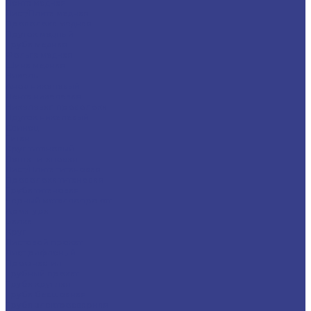
Лента медная
Лист/Плита медная
Проволока медная
Пруток медный
Труба медная
Фольга медная
Шина медная
Никель
Анод никелевый
Лента никелевая
Никелевая проволока
Пруток никелевый
Свинец
Титан
Круг титановый
Лента титановая
Лист/Плита титановая
Проволока титановая
Труба титановая
Черный металлопрокат
Арматура
Балка
Круг
Листовой прокат
Лист рифленый
Профнастил
Трубный прокат
Труба круглая
Труба бесшовная
Труба электросварная