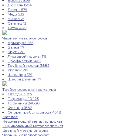
Бронза
899
Дюраль
1504
Латунь
579
Медь
532
Никель
5
Свинец
12
Титан
406
Черный металлопрокат
Арматура
256
Балка
117
Круг
720
Листовой прокат
119
Профнастил
1401
Трубный прокат
3882
Уголок
219
Швеллер
129
Шестигранник
77
Трубопроводная арматура
Отводы
15397
Переходы
10423
Тройники
24830
Фланцы
1882
Опоры трубопровода
4548
Каталог
Нержавеющий металлопрокат
Оцинкованный металлопрокат
Цветной металлопрокат
Черный металлопрокат