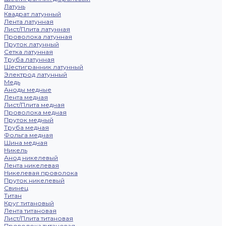
Латунь
Квадрат латунный
Лента латунная
Лист/Плита латунная
Проволока латунная
Пруток латунный
Сетка латунная
Труба латунная
Шестигранник латунный
Электрод латунный
Медь
Аноды медные
Лента медная
Лист/Плита медная
Проволока медная
Пруток медный
Труба медная
Фольга медная
Шина медная
Никель
Анод никелевый
Лента никелевая
Никелевая проволока
Пруток никелевый
Свинец
Титан
Круг титановый
Лента титановая
Лист/Плита титановая
Проволока титановая