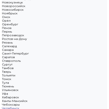
Новокузнецк
Новороссийск
Новосибирск
Ноябрьск
Омск
Орёл
Оренбург
Пенза
Пермь
Петрозаводск
Ростов-на-Дону
Рязань
Салехард
Самара
Санкт-Петербург
Саратов
Ставрополь
Сургут
Тамбов
Тверь
Тольятти
Томск
Тула
Тюмень
Ульяновск
Уфа
Хабаровск
Ханты-Мансийск
Чебоксары
Челябинск