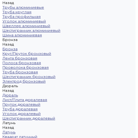
Назад
Трубы алюминиевые
Труба круглая
Труба профильная
Уголок алюминиевый
Швеллер алюминиевый
Шестигранник алюминиевый
Шина алюминиевая
Бронза
Назад
Бронза
Круг/Пруток бронзовый
Лента бронзовая
Полоса бронзовая
Проволока бронзовая
Труба бронзовая
Шестигранник бронзовый
Электрод бронзовый
Дюраль
Назад
Дюраль
Лист/Плита дюралевая
Пруток дюралевый
Труба дюралевая
Уголок дюралевый
Шестигранник дюралевый
Латунь
Назад
Латунь
Квадрат латунный