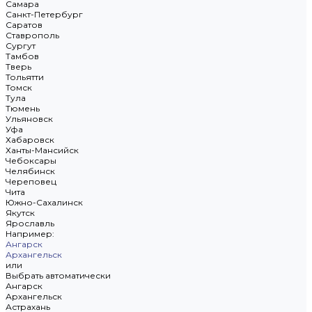
Самара
Санкт-Петербург
Саратов
Ставрополь
Сургут
Тамбов
Тверь
Тольятти
Томск
Тула
Тюмень
Ульяновск
Уфа
Хабаровск
Ханты-Мансийск
Чебоксары
Челябинск
Череповец
Чита
Южно-Сахалинск
Якутск
Ярославль
Например:
Ангарск
Архангельск
или
Выбрать автоматически
Ангарск
Архангельск
Астрахань