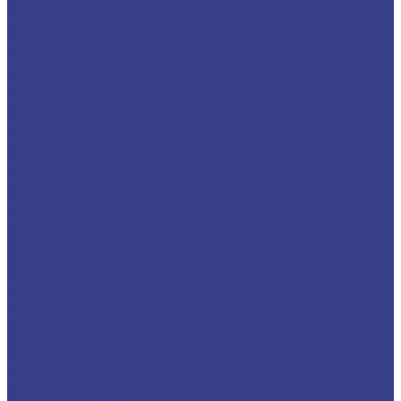
Шестигранники
Доставка и оплата
Отзывы
Контакты
...
Каталог
Нержавеющий металлопрокат
Сетка
Трубный прокат
Труба круглая
Труба электросварная
Труба бесшовная
Труба профильная
Труба квадратная
Труба прямоугольная
Сортовой прокат
Шестигранник
Квадрат
Круги/Прутки
Поковка круглая
Поковка прямоугольная
Фасонный прокат
Уголок
Швеллер
Балка/Тавр
Лист
Лист гладкий
Лист рифленый
Лист перфорированный
Лист декоративный