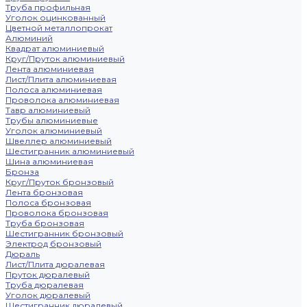
Труба профильная
Уголок оцинкованный
Цветной металлопрокат
Алюминий
Квадрат алюминиевый
Круг/Пруток алюминиевый
Лента алюминиевая
Лист/Плита алюминиевая
Полоса алюминиевая
Проволока алюминиевая
Тавр алюминиевый
Трубы алюминиевые
Уголок алюминиевый
Швеллер алюминиевый
Шестигранник алюминиевый
Шина алюминиевая
Бронза
Круг/Пруток бронзовый
Лента бронзовая
Полоса бронзовая
Проволока бронзовая
Труба бронзовая
Шестигранник бронзовый
Электрод бронзовый
Дюраль
Лист/Плита дюралевая
Пруток дюралевый
Труба дюралевая
Уголок дюралевый
Шестигранник дюралевый