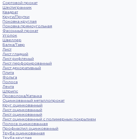
Сортовой прокат
Шестигранник
Квадрат
Круги/Прутки
Поковка круглая
Поковка прямоугольная
Фасонный прокат
Уголок
Швеллер
Балка/Тавр
Лист
Лист гладкий
Лист рифленый
Лист перфорированный
Лист декоративный
Плита
Фольга
Полоса
Лента
Штрипс
Проволока/Катанка
Оцинкованный металлопрокат
Круг оцинкованный
Лист оцинкованный
Лист оцинкованный
Лист оцинкованный с полимерным покрытием
Полоса оцинкованная
Профнастил оцинкованный
Труба оцинкованная
Труба круглая