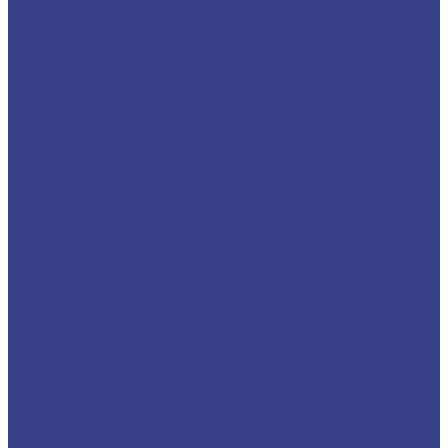
Плита
Фольга
Полоса
Лента
Штрипс
Проволока/Катанка
Оцинкованный металлопрокат
Круг оцинкованный
Лист оцинкованный
Лист оцинкованный
Лист оцинкованный с полимерным покрытием
Полоса оцинкованная
Профнастил оцинкованный
Труба оцинкованная
Труба круглая
Труба профильная
Уголок оцинкованный
Цветной металлопрокат
Алюминий
Квадрат алюминиевый
Круг/Пруток алюминиевый
Лента алюминиевая
Лист/Плита алюминиевая
Полоса алюминиевая
Проволока алюминиевая
Тавр алюминиевый
Трубы алюминиевые
Труба круглая
Труба профильная