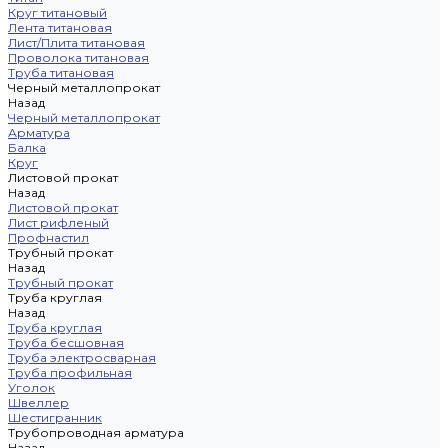
Круг титановый
Лента титановая
Лист/Плита титановая
Проволока титановая
Труба титановая
Черный металлопрокат
Назад
Черный металлопрокат
Арматура
Балка
Круг
Листовой прокат
Назад
Листовой прокат
Лист рифленый
Профнастил
Трубный прокат
Назад
Трубный прокат
Труба круглая
Назад
Труба круглая
Труба бесшовная
Труба электросварная
Труба профильная
Уголок
Швеллер
Шестигранник
Трубопроводная арматура
Назад