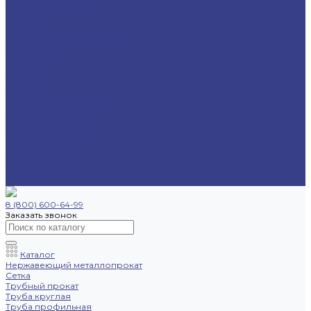
Труба профильная
Уголок
Швеллер
Шестигранник
Трубопроводная арматура
Отводы
Переходы
Тройники
Фланцы
Опоры трубопровода
Спецпредложения
Листы нержавеющие
Труба профильная
Швеллеры
Шестигранники
Доставка и оплата
Отзывы
Контакты
8 (800) 600-64-99
Заказать звонок
Каталог
Нержавеющий металлопрокат
Сетка
Трубный прокат
Труба круглая
Труба профильная