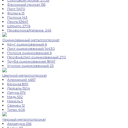
Сортовой прокат
21739
Фасонный прокат
155
Лист
11470
Фольга
13
Полоса
143
Лента
53647
Штрипс
2776
Проволока/Катанка
245
Оцинкованный металлопрокат
Круг оцинкованный
6
Лист оцинкованный
14430
Полоса оцинкованная
6
Профнастил оцинкованный
270
Труба оцинкованная
18147
Уголок оцинкованный
23
Цветной металлопрокат
Алюминий
4657
Бронза
899
Дюраль
1504
Латунь
579
Медь
532
Никель
5
Свинец
12
Титан
406
Черный металлопрокат
Арматура
256
Балка
117