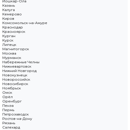
Йошкар-Ола
Казань
Калуга
Кемерово
Киров
Комсомольск-на-Амуре
Краснодар
Красноярск
Курган
Курск
Липецк
Магнитогорск
Москва
Мурманск
Набережные Челны
Нижневартовск
Нижний Новгород
Новокузнецк
Новороссийск
Новосибирск
Ноябрьск
Омск
Орёл
Оренбург
Пенза
Пермь
Петрозаводск
Ростов-на-Дону
Рязань
Салехард