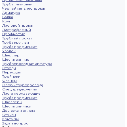
Труба титановая
Черный металлопрокат
Арматура
Балка
Круг
Листовой прокат
Лист рифленый
Профнастил
Трубный прокат
Труба круглая
Труба профильная
Уголок
Швеллер
Шестигранник
Трубопроводная арматура
Отводы
Переходы
Тройники
Фланцы
Опоры трубопровода
Спецпредложения
Листы нержавеющие
Труба профильная
Швеллеры
Шестигранники
Доставка и оплата
Отзывы
Контакты
Задать вопрос