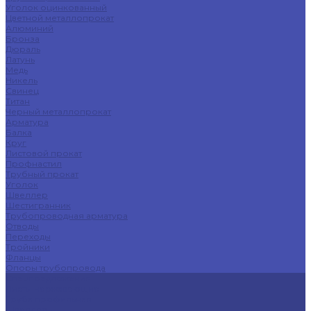
Уголок оцинкованный
Цветной металлопрокат
Алюминий
Бронза
Дюраль
Латунь
Медь
Никель
Свинец
Титан
Черный металлопрокат
Арматура
Балка
Круг
Листовой прокат
Профнастил
Трубный прокат
Уголок
Швеллер
Шестигранник
Трубопроводная арматура
Отводы
Переходы
Тройники
Фланцы
Опоры трубопровода
Спецпредложения
Листы нержавеющие
Труба профильная
Швеллеры