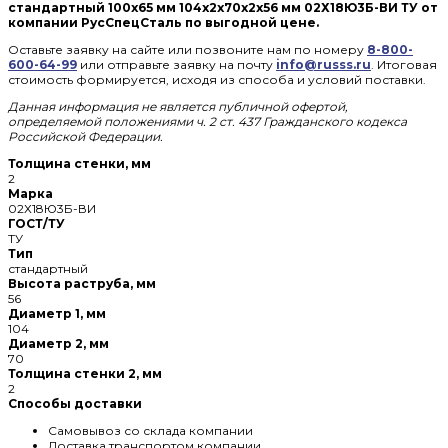
стандартный 100х65 мм 104х2х70х2х56 мм 02Х18Ю3Б-ВИ ТУ от
компании РусСпецСталь по выгодной цене.
Оставьте заявку на сайте или позвоните нам по номеру
8-800-
600-64-99
или отправьте заявку на почту
info@russs.ru
. Итоговая
стоимость формируется, исходя из способа и условий поставки.
Данная информация не является публичной офертой,
определяемой положениями ч. 2 ст. 437 Гражданского кодекса
Российской Федерации.
Толщина стенки, мм
2
Марка
02Х18Ю3Б-ВИ
ГОСТ/ТУ
ТУ
Тип
стандартный
Высота раструба, мм
56
Диаметр 1, мм
104
Диаметр 2, мм
70
Толщина стенки 2, мм
2
Способы доставки
Самовывоз со склада компании
Доставка транспортом компании