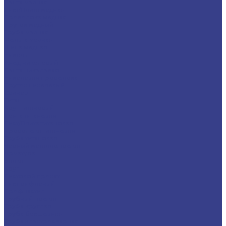
Лента медная
Лист/Плита медная
Проволока медная
Пруток медный
Труба медная
Фольга медная
Шина медная
Никель
Анод никелевый
Лента никелевая
Никелевая проволока
Пруток никелевый
Свинец
Титан
Круг титановый
Лента титановая
Лист/Плита титановая
Проволока титановая
Труба титановая
Черный металлопрокат
Арматура
Балка
Круг
Листовой прокат
Лист рифленый
Профнастил
Трубный прокат
Труба круглая
Труба бесшовная
Труба электросварная