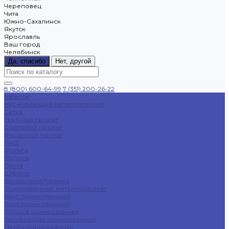
Череповец
Чита
Южно-Сахалинск
Якутск
Ярославль
Ваш город
Челябинск
Да, спасибо
Нет, другой
8 (800) 600-64-99
7 (351) 200-26-22
Каталог
Нержавеющий металлопрокат
Сетка
Трубный прокат
Сортовой прокат
Фасонный прокат
Лист
Фольга
Полоса
Лента
Штрипс
Проволока/Катанка
Оцинкованный металлопрокат
Круг оцинкованный
Лист оцинкованный
Полоса оцинкованная
Профнастил оцинкованный
Труба оцинкованная