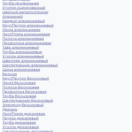
Труба профильная
Уголок оцинкованный
Цветной металлопрокат
Алюминий
Квадрат алюминиевый
Круг/Пруток алюминиевый
Лента алюминиевая
Лист/Плита алюминиевая
Полоса алюминиевая
Проволока алюминиевая
Тавр алюминиевый
Трубы алюминиевые
Уголок алюминиевый
Швеллер алюминиевый
Шестигранник алюминиевый
Шина алюминиевая
Бронза
Круг/Пруток бронзовый
Лента бронзовая
Полоса бронзовая
Проволока бронзовая
Труба бронзовая
Шестигранник бронзовый
Электрод бронзовый
Дюраль
Лист/Плита дюралевая
Пруток дюралевый
Труба дюралевая
Уголок дюралевый
Шестигранник дюралевый