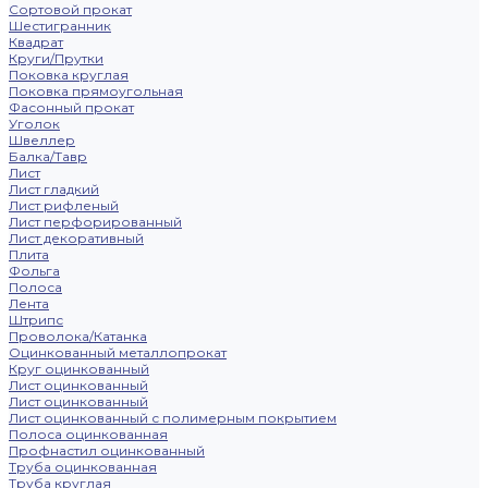
Сортовой прокат
Шестигранник
Квадрат
Круги/Прутки
Поковка круглая
Поковка прямоугольная
Фасонный прокат
Уголок
Швеллер
Балка/Тавр
Лист
Лист гладкий
Лист рифленый
Лист перфорированный
Лист декоративный
Плита
Фольга
Полоса
Лента
Штрипс
Проволока/Катанка
Оцинкованный металлопрокат
Круг оцинкованный
Лист оцинкованный
Лист оцинкованный
Лист оцинкованный с полимерным покрытием
Полоса оцинкованная
Профнастил оцинкованный
Труба оцинкованная
Труба круглая