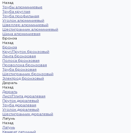
Назад
Трубы алюминиевые
Труба круглая
Труба профильная
Уголок алюминиевый
Швеллер алюминиевый
Шестигранник алюминиевый
Шина алюминиевая
Бронза
Назад
Бронза
Круг/Пруток бронзовый
Лента бронзовая
Полоса бронзовая
Проволока бронзовая
Труба бронзовая
Шестигранник бронзовый
Электрод бронзовый
Дюраль
Назад
Дюраль
Лист/Плита дюралевая
Пруток дюралевый
Труба дюралевая
Уголок дюралевый
Шестигранник дюралевый
Латунь
Назад
Латунь
Квадрат латунный