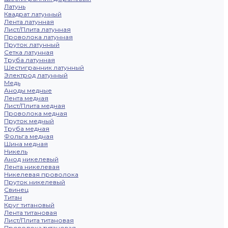
Латунь
Квадрат латунный
Лента латунная
Лист/Плита латунная
Проволока латунная
Пруток латунный
Сетка латунная
Труба латунная
Шестигранник латунный
Электрод латунный
Медь
Аноды медные
Лента медная
Лист/Плита медная
Проволока медная
Пруток медный
Труба медная
Фольга медная
Шина медная
Никель
Анод никелевый
Лента никелевая
Никелевая проволока
Пруток никелевый
Свинец
Титан
Круг титановый
Лента титановая
Лист/Плита титановая
Проволока титановая