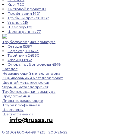
Круг
720
Листовой прокат
119
Профнастил
1401
Трубный прокат
3882
Уголок
219
Швеллер
129
Шестигранник
77
Трубопроводная арматура
Отводы
15397
Переходы
10423
Тройники
24830
Фланцы
1882
Опоры трубопровода
4548
Каталог
Нержавеющий металлопрокат
Оцинкованный металлопрокат
Цветной металлопрокат
Черный металлопрокат
Трубопроводная арматура
Предложения
Листы нержавеющие
Труба профильная
Швеллеры
Шестигранники
info@russs.ru
8 (800) 600-64-99
7 (351) 200-26-22