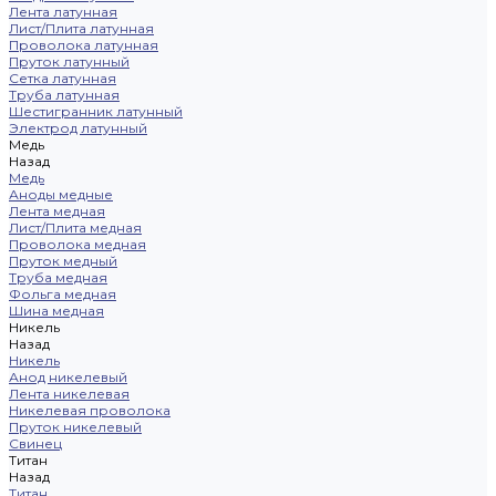
Лента латунная
Лист/Плита латунная
Проволока латунная
Пруток латунный
Сетка латунная
Труба латунная
Шестигранник латунный
Электрод латунный
Медь
Назад
Медь
Аноды медные
Лента медная
Лист/Плита медная
Проволока медная
Пруток медный
Труба медная
Фольга медная
Шина медная
Никель
Назад
Никель
Анод никелевый
Лента никелевая
Никелевая проволока
Пруток никелевый
Свинец
Титан
Назад
Титан