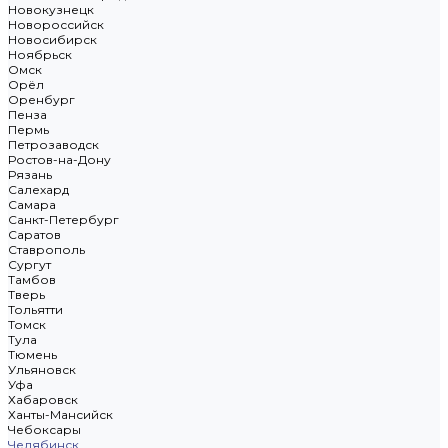
Новокузнецк
Новороссийск
Новосибирск
Ноябрьск
Омск
Орёл
Оренбург
Пенза
Пермь
Петрозаводск
Ростов-на-Дону
Рязань
Салехард
Самара
Санкт-Петербург
Саратов
Ставрополь
Сургут
Тамбов
Тверь
Тольятти
Томск
Тула
Тюмень
Ульяновск
Уфа
Хабаровск
Ханты-Мансийск
Чебоксары
Челябинск