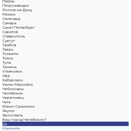
Пермь
Петрозаводск
Ростов-на-Дону
Рязань
Салехард
Самара
Санкт-Петербург
Саратов
Ставрополь
Сургут
Тамбов
Тверь
Тольятти
Томск
Тула
Тюмень
Ульяновск
Уфа
Хабаровск
Ханты-Мансийск
Чебоксары
Челябинск
Череповец
Чита
Южно-Сахалинск
Якутск
Ярославль
Ваш город Челябинск?
Да
Изменить