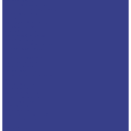
Уголок алюминиевый
Швеллер алюминиевый
Шестигранник алюминиевый
Шина алюминиевая
Бронза
Круг/Пруток бронзовый
Лента бронзовая
Полоса бронзовая
Проволока бронзовая
Труба бронзовая
Шестигранник бронзовый
Электрод бронзовый
Дюраль
Лист/Плита дюралевая
Пруток дюралевый
Труба дюралевая
Уголок дюралевый
Шестигранник дюралевый
Латунь
Квадрат латунный
Лента латунная
Лист/Плита латунная
Проволока латунная
Пруток латунный
Сетка латунная
Труба латунная
Шестигранник латунный
Электрод латунный
Медь
Аноды медные