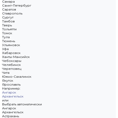
Самара
Санкт-Петербург
Саратов
Ставрополь
Сургут
Тамбов
Тверь
Тольятти
Томск
Тула
Тюмень
Ульяновск
Уфа
Хабаровск
Ханты-Мансийск
Чебоксары
Челябинск
Череповец
Чита
Южно-Сахалинск
Якутск
Ярославль
Например:
Ангарск
Архангельск
или
Выбрать автоматически
Ангарск
Архангельск
Астрахань