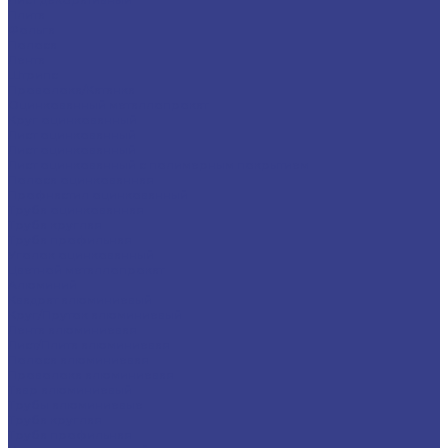
Плита
Фольга
Полоса
Лента
Штрипс
Проволока/Катанка
Оцинкованный металлопрокат
Круг оцинкованный
Лист оцинкованный
Лист оцинкованный
Лист оцинкованный с полимерным покрытием
Полоса оцинкованная
Профнастил оцинкованный
Труба оцинкованная
Труба круглая
Труба профильная
Уголок оцинкованный
Цветной металлопрокат
Алюминий
Квадрат алюминиевый
Круг/Пруток алюминиевый
Лента алюминиевая
Лист/Плита алюминиевая
Полоса алюминиевая
Проволока алюминиевая
Тавр алюминиевый
Трубы алюминиевые
Труба круглая
Труба профильная