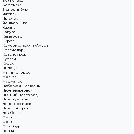
Волгоград
Воронеж
Екатеринбург
Ижевск
Иркутск
Йошкар-Ола
Казань
Калуга
Кемерово
Киров
Комсомольск-на-Амуре
Краснодар
Красноярск
Курган
Курск
Липецк
Магнитогорск
Москва
Мурманск
Набережные Челны
Нижневартовск
Нижний Новгород
Новокузнецк
Новороссийск
Новосибирск
Ноябрьск
Омск
Орёл
Оренбург
Пенза