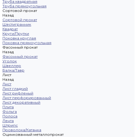
Труба квадратная
Труба прямоугольная
Сортовой прокат
Назад
Сортовой прокат
Шестигранник
Квадрат
Круги/Прутки
Поковка круглая
Поковка прямоугольная
Фасонный прокат
Назад
Фасонный прокат
Уголок
Швеллер
Балка/Тавр
Лист
Назад
Лист
Лист гладкий
Лист рифленый
Лист перфорированный
Лист декоративный
Плита
Фольга
Полоса
Лента
Штрипс
Проволока/Катанка
Оцинкованный металлопрокат