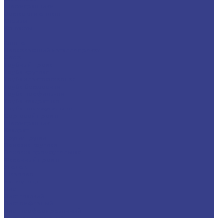
Шестигранники
Доставка и оплата
Отзывы
Контакты
...
Каталог
Нержавеющий металлопрокат
Сетка
Трубный прокат
Труба круглая
Труба электросварная
Труба бесшовная
Труба профильная
Труба квадратная
Труба прямоугольная
Сортовой прокат
Шестигранник
Квадрат
Круги/Прутки
Поковка круглая
Поковка прямоугольная
Фасонный прокат
Уголок
Швеллер
Балка/Тавр
Лист
Лист гладкий
Лист рифленый
Лист перфорированный
Лист декоративный