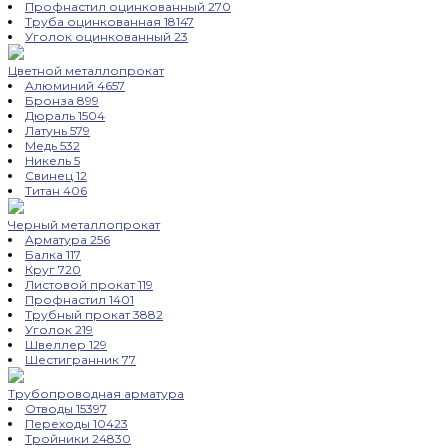
Профнастил оцинкованный
270
Труба оцинкованная
18147
Уголок оцинкованный
23
Цветной металлопрокат
Алюминий
4657
Бронза
899
Дюраль
1504
Латунь
579
Медь
532
Никель
5
Свинец
12
Титан
406
Черный металлопрокат
Арматура
256
Балка
117
Круг
720
Листовой прокат
119
Профнастил
1401
Трубный прокат
3882
Уголок
219
Швеллер
129
Шестигранник
77
Трубопроводная арматура
Отводы
15397
Переходы
10423
Тройники
24830