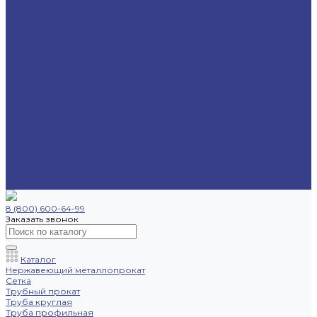
Труба профильная
Уголок
Швеллер
Шестигранник
Трубопроводная арматура
Отводы
Переходы
Тройники
Фланцы
Опоры трубопровода
Спецпредложения
Листы нержавеющие
Труба профильная
Швеллеры
Шестигранники
Доставка и оплата
Отзывы
Контакты
8 (800) 600-64-99
Заказать звонок
Каталог
Нержавеющий металлопрокат
Сетка
Трубный прокат
Труба круглая
Труба профильная