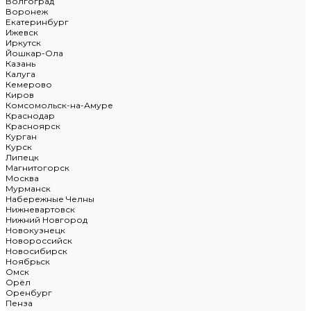
Волгоград
Воронеж
Екатеринбург
Ижевск
Иркутск
Йошкар-Ола
Казань
Калуга
Кемерово
Киров
Комсомольск-на-Амуре
Краснодар
Красноярск
Курган
Курск
Липецк
Магнитогорск
Москва
Мурманск
Набережные Челны
Нижневартовск
Нижний Новгород
Новокузнецк
Новороссийск
Новосибирск
Ноябрьск
Омск
Орёл
Оренбург
Пенза