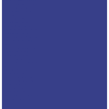
Уголок алюминиевый
Швеллер алюминиевый
Шестигранник алюминиевый
Шина алюминиевая
Бронза
Круг/Пруток бронзовый
Лента бронзовая
Полоса бронзовая
Проволока бронзовая
Труба бронзовая
Шестигранник бронзовый
Электрод бронзовый
Дюраль
Лист/Плита дюралевая
Пруток дюралевый
Труба дюралевая
Уголок дюралевый
Шестигранник дюралевый
Латунь
Квадрат латунный
Лента латунная
Лист/Плита латунная
Проволока латунная
Пруток латунный
Сетка латунная
Труба латунная
Шестигранник латунный
Электрод латунный
Медь
Аноды медные