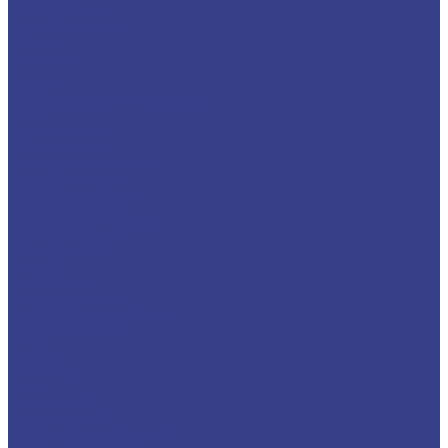
Шестигранники
Доставка и оплата
Отзывы
Контакты
...
Каталог
Нержавеющий металлопрокат
Сетка
Трубный прокат
Труба круглая
Труба электросварная
Труба бесшовная
Труба профильная
Труба квадратная
Труба прямоугольная
Сортовой прокат
Шестигранник
Квадрат
Круги/Прутки
Поковка круглая
Поковка прямоугольная
Фасонный прокат
Уголок
Швеллер
Балка/Тавр
Лист
Лист гладкий
Лист рифленый
Лист перфорированный
Лист декоративный