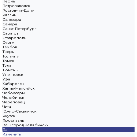
Пермь
Петрозаводск
Ростов-на-Дону
Рязань
Салехард
Самара
Санкт-Петербург
Саратов
Ставрополь
Сургут
Тамбов
Тверь
Тольятти
Томск
Тула
Тюмень
Ульяновск
Уфа
Хабаровск
Ханты-Мансийск
Чебоксары
Челябинск
Череповец
Чита
Южно-Сахалинск
Якутск
Ярославль
Ваш город Челябинск?
Да
Изменить