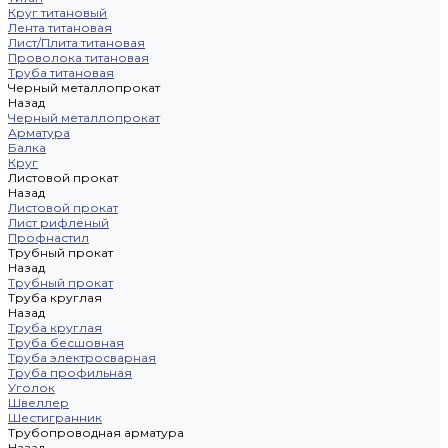
Круг титановый
Лента титановая
Лист/Плита титановая
Проволока титановая
Труба титановая
Черный металлопрокат
Назад
Черный металлопрокат
Арматура
Балка
Круг
Листовой прокат
Назад
Листовой прокат
Лист рифленый
Профнастил
Трубный прокат
Назад
Трубный прокат
Труба круглая
Назад
Труба круглая
Труба бесшовная
Труба электросварная
Труба профильная
Уголок
Швеллер
Шестигранник
Трубопроводная арматура
Назад