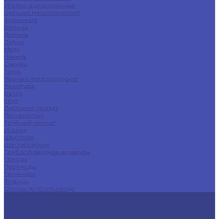
Уголок оцинкованный
Цветной металлопрокат
Алюминий
Бронза
Дюраль
Латунь
Медь
Никель
Свинец
Титан
Черный металлопрокат
Арматура
Балка
Круг
Листовой прокат
Профнастил
Трубный прокат
Уголок
Швеллер
Шестигранник
Трубопроводная арматура
Отводы
Переходы
Тройники
Фланцы
Опоры трубопровода
Спецпредложения
Листы нержавеющие
Труба профильная
Швеллеры