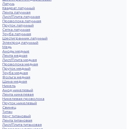
Латунь
Квадрат латунный
Лента латунная
Лист/Плита латунная
Проволока латунная
Пруток латунный
Сетка латунная
Труба латунная
Шестигранник латунный
Электрод латунный
Медь
Аноды медные
Лента медная
Лист/Плита медная
Проволока медная
Пруток медный
Труба медная
Фольга медная
Шина медная
Никель
Анод никелевый
Лента никелевая
Никелевая проволока
Пруток никелевый
Свинец
Титан
Круг титановый
Лента титановая
Лист/Плита титановая
Проволока титановая