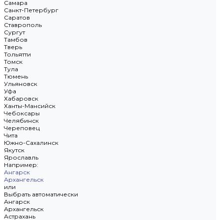
Самара
Санкт-Петербург
Саратов
Ставрополь
Сургут
Тамбов
Тверь
Тольятти
Томск
Тула
Тюмень
Ульяновск
Уфа
Хабаровск
Ханты-Мансийск
Чебоксары
Челябинск
Череповец
Чита
Южно-Сахалинск
Якутск
Ярославль
Например:
Ангарск
Архангельск
или
Выбрать автоматически
Ангарск
Архангельск
Астрахань