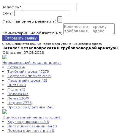
Телефон
*
E-Mail
Файл (например реквизиты)
Комментарий (не обязательно)
Отправить заявку
С вами свяжется наш менеджер для уточнения деталей заказа
Каталог металлопроката и трубопроводной арматуры
Обновлен 07.08.2026
Нержавеющий металлопрокат
Сетка
914
Трубный прокат
17279
Сортовой прокат
21739
Фасонный прокат
155
Лист
11470
Фольга
13
Полоса
143
Лента
53647
Штрипс
2776
Проволока/Катанка
245
Оцинкованный металлопрокат
Круг оцинкованный
6
Лист оцинкованный
14430
Полоса оцинкованная
6