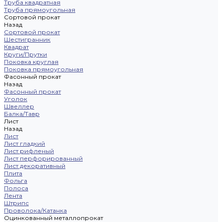
Труба квадратная
Труба прямоугольная
Сортовой прокат
Назад
Сортовой прокат
Шестигранник
Квадрат
Круги/Прутки
Поковка круглая
Поковка прямоугольная
Фасонный прокат
Назад
Фасонный прокат
Уголок
Швеллер
Балка/Тавр
Лист
Назад
Лист
Лист гладкий
Лист рифленый
Лист перфорированный
Лист декоративный
Плита
Фольга
Полоса
Лента
Штрипс
Проволока/Катанка
Оцинкованный металлопрокат