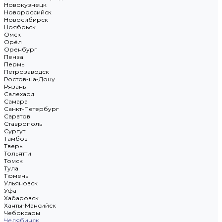
Новокузнецк
Новороссийск
Новосибирск
Ноябрьск
Омск
Орёл
Оренбург
Пенза
Пермь
Петрозаводск
Ростов-на-Дону
Рязань
Салехард
Самара
Санкт-Петербург
Саратов
Ставрополь
Сургут
Тамбов
Тверь
Тольятти
Томск
Тула
Тюмень
Ульяновск
Уфа
Хабаровск
Ханты-Мансийск
Чебоксары
Челябинск