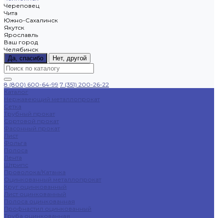
Череповец
Чита
Южно-Сахалинск
Якутск
Ярославль
Ваш город
Челябинск
Да, спасибо
Нет, другой
8 (800) 600-64-99
7 (351) 200-26-22
Каталог
Нержавеющий металлопрокат
Сетка
Трубный прокат
Сортовой прокат
Фасонный прокат
Лист
Фольга
Полоса
Лента
Штрипс
Проволока/Катанка
Оцинкованный металлопрокат
Круг оцинкованный
Лист оцинкованный
Полоса оцинкованная
Профнастил оцинкованный
Труба оцинкованная