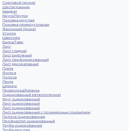
Сортовой прокат
Шестигранник
Квадрат
Круги/Прутки
Поковка круглая
Поковка прямоугольная
Фасонный прокат
Уголок
Швеллер
Балка/Тавр
Лист
Лист гладкий
Лист рифленый
Лист перфорированный
Лист декоративный
Плита
Фольга
Полоса
Лента
Штрипс
Проволока/Катанка
Оцинкованный металлопрокат
Круг оцинкованный
Лист оцинкованный
Лист оцинкованный
Лист оцинкованный с полимерным покрытием
Полоса оцинкованная
Профнастил оцинкованный
Труба оцинкованная
Труба круглая