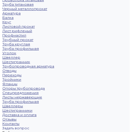
Труба титановая
Черный металлопрокат
Арматура
Балка
Круг
Листовой прокат
Лист рифленый
Профнастил
Трубный прокат
Труба круглая
Труба профильная
Уголок
Швеллер
Шестигранник
Трубопроводная арматура
Отводы
Переходы
Тройники
Фланцы
Опоры трубопровода
Спецпредложения
Листы нержавеющие
Труба профильная
Швеллеры
Шестигранники
Доставка и оплата
Отзывы
Контакты
Задать вопрос