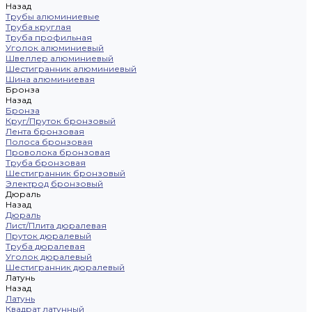
Назад
Трубы алюминиевые
Труба круглая
Труба профильная
Уголок алюминиевый
Швеллер алюминиевый
Шестигранник алюминиевый
Шина алюминиевая
Бронза
Назад
Бронза
Круг/Пруток бронзовый
Лента бронзовая
Полоса бронзовая
Проволока бронзовая
Труба бронзовая
Шестигранник бронзовый
Электрод бронзовый
Дюраль
Назад
Дюраль
Лист/Плита дюралевая
Пруток дюралевый
Труба дюралевая
Уголок дюралевый
Шестигранник дюралевый
Латунь
Назад
Латунь
Квадрат латунный