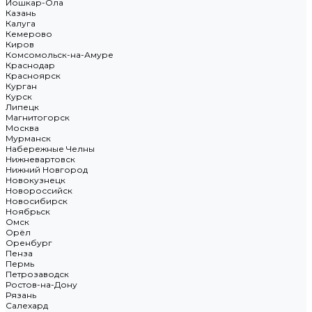
Йошкар-Ола
Казань
Калуга
Кемерово
Киров
Комсомольск-на-Амуре
Краснодар
Красноярск
Курган
Курск
Липецк
Магнитогорск
Москва
Мурманск
Набережные Челны
Нижневартовск
Нижний Новгород
Новокузнецк
Новороссийск
Новосибирск
Ноябрьск
Омск
Орёл
Оренбург
Пенза
Пермь
Петрозаводск
Ростов-на-Дону
Рязань
Салехард