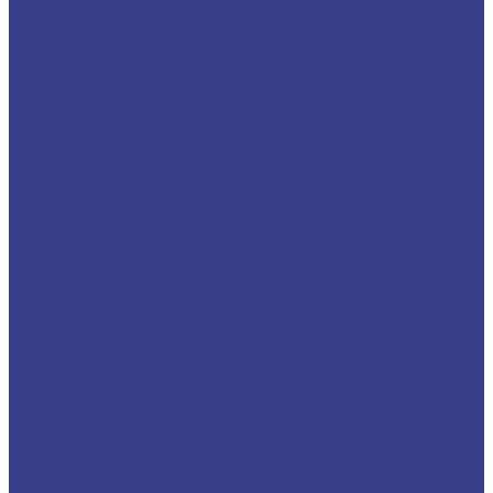
Плита
Фольга
Полоса
Лента
Штрипс
Проволока/Катанка
Оцинкованный металлопрокат
Круг оцинкованный
Лист оцинкованный
Лист оцинкованный
Лист оцинкованный с полимерным покрытием
Полоса оцинкованная
Профнастил оцинкованный
Труба оцинкованная
Труба круглая
Труба профильная
Уголок оцинкованный
Цветной металлопрокат
Алюминий
Квадрат алюминиевый
Круг/Пруток алюминиевый
Лента алюминиевая
Лист/Плита алюминиевая
Полоса алюминиевая
Проволока алюминиевая
Тавр алюминиевый
Трубы алюминиевые
Труба круглая
Труба профильная