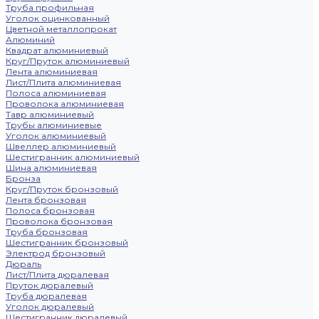
Труба профильная
Уголок оцинкованный
Цветной металлопрокат
Алюминий
Квадрат алюминиевый
Круг/Пруток алюминиевый
Лента алюминиевая
Лист/Плита алюминиевая
Полоса алюминиевая
Проволока алюминиевая
Тавр алюминиевый
Трубы алюминиевые
Уголок алюминиевый
Швеллер алюминиевый
Шестигранник алюминиевый
Шина алюминиевая
Бронза
Круг/Пруток бронзовый
Лента бронзовая
Полоса бронзовая
Проволока бронзовая
Труба бронзовая
Шестигранник бронзовый
Электрод бронзовый
Дюраль
Лист/Плита дюралевая
Пруток дюралевый
Труба дюралевая
Уголок дюралевый
Шестигранник дюралевый