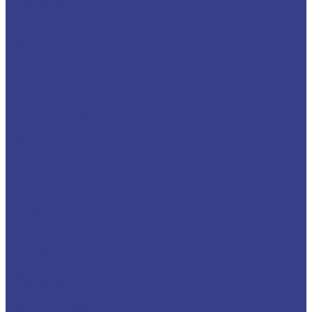
Лента медная
Лист/Плита медная
Проволока медная
Пруток медный
Труба медная
Фольга медная
Шина медная
Никель
Анод никелевый
Лента никелевая
Никелевая проволока
Пруток никелевый
Свинец
Титан
Круг титановый
Лента титановая
Лист/Плита титановая
Проволока титановая
Труба титановая
Черный металлопрокат
Арматура
Балка
Круг
Листовой прокат
Лист рифленый
Профнастил
Трубный прокат
Труба круглая
Труба бесшовная
Труба электросварная