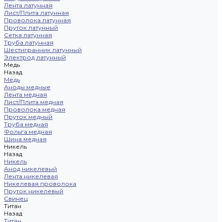
Лента латунная
Лист/Плита латунная
Проволока латунная
Пруток латунный
Сетка латунная
Труба латунная
Шестигранник латунный
Электрод латунный
Медь
Назад
Медь
Аноды медные
Лента медная
Лист/Плита медная
Проволока медная
Пруток медный
Труба медная
Фольга медная
Шина медная
Никель
Назад
Никель
Анод никелевый
Лента никелевая
Никелевая проволока
Пруток никелевый
Свинец
Титан
Назад
Титан