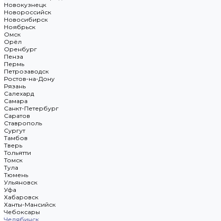
Новокузнецк
Новороссийск
Новосибирск
Ноябрьск
Омск
Орёл
Оренбург
Пенза
Пермь
Петрозаводск
Ростов-на-Дону
Рязань
Салехард
Самара
Санкт-Петербург
Саратов
Ставрополь
Сургут
Тамбов
Тверь
Тольятти
Томск
Тула
Тюмень
Ульяновск
Уфа
Хабаровск
Ханты-Мансийск
Чебоксары
Челябинск