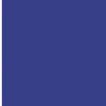
Шестигранники
Доставка и оплата
Отзывы
Контакты
...
Каталог
Нержавеющий металлопрокат
Сетка
Трубный прокат
Труба круглая
Труба электросварная
Труба бесшовная
Труба профильная
Труба квадратная
Труба прямоугольная
Сортовой прокат
Шестигранник
Квадрат
Круги/Прутки
Поковка круглая
Поковка прямоугольная
Фасонный прокат
Уголок
Швеллер
Балка/Тавр
Лист
Лист гладкий
Лист рифленый
Лист перфорированный
Лист декоративный