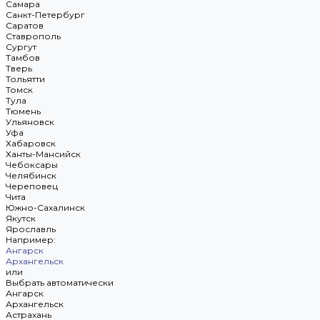
Самара
Санкт-Петербург
Саратов
Ставрополь
Сургут
Тамбов
Тверь
Тольятти
Томск
Тула
Тюмень
Ульяновск
Уфа
Хабаровск
Ханты-Мансийск
Чебоксары
Челябинск
Череповец
Чита
Южно-Сахалинск
Якутск
Ярославль
Например:
Ангарск
Архангельск
или
Выбрать автоматически
Ангарск
Архангельск
Астрахань