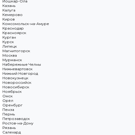
Йошкар-Ола
Казань
Калуга
Кемерово
Киров
Комсомольск-на-Амуре
Краснодар
Красноярск
Курган
Курск
Липецк
Магнитогорск
Москва
Мурманск
Набережные Челны
Нижневартовск
Нижний Новгород
Новокузнецк
Новороссийск
Новосибирск
Ноябрьск
Омск
Орёл
Оренбург
Пенза
Пермь
Петрозаводск
Ростов-на-Дону
Рязань
Салехард