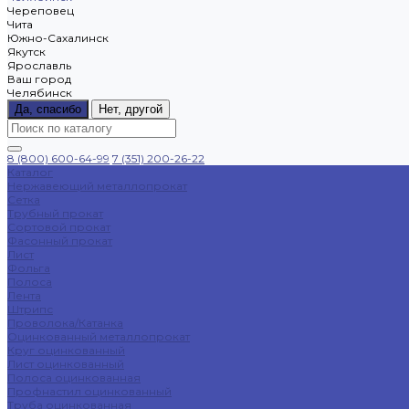
Череповец
Чита
Южно-Сахалинск
Якутск
Ярославль
Ваш город
Челябинск
Да, спасибо
Нет, другой
8 (800) 600-64-99
7 (351) 200-26-22
Каталог
Нержавеющий металлопрокат
Сетка
Трубный прокат
Сортовой прокат
Фасонный прокат
Лист
Фольга
Полоса
Лента
Штрипс
Проволока/Катанка
Оцинкованный металлопрокат
Круг оцинкованный
Лист оцинкованный
Полоса оцинкованная
Профнастил оцинкованный
Труба оцинкованная