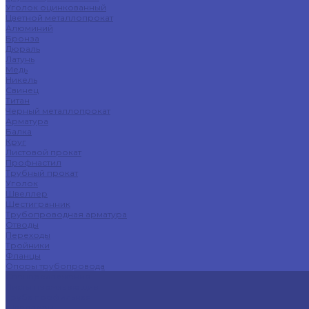
Уголок оцинкованный
Цветной металлопрокат
Алюминий
Бронза
Дюраль
Латунь
Медь
Никель
Свинец
Титан
Черный металлопрокат
Арматура
Балка
Круг
Листовой прокат
Профнастил
Трубный прокат
Уголок
Швеллер
Шестигранник
Трубопроводная арматура
Отводы
Переходы
Тройники
Фланцы
Опоры трубопровода
Спецпредложения
Листы нержавеющие
Труба профильная
Швеллеры