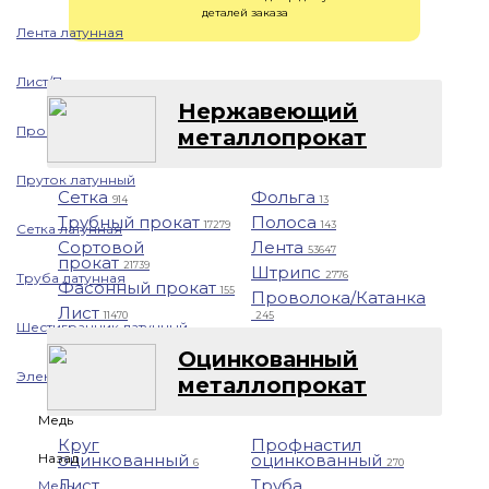
деталей заказа
Лента латунная
Лист/Плита латунная
Нержавеющий
Проволока латунная
металлопрокат
Пруток латунный
Сетка
Фольга
914
13
Трубный прокат
Полоса
17279
143
Сетка латунная
Сортовой
Лента
53647
прокат
21739
Штрипс
2776
Труба латунная
Фасонный прокат
155
Проволока/Катанка
Лист
11470
245
Шестигранник латунный
Оцинкованный
Электрод латунный
металлопрокат
Медь
Круг
Профнастил
Назад
оцинкованный
оцинкованный
6
270
Лист
Труба
Медь