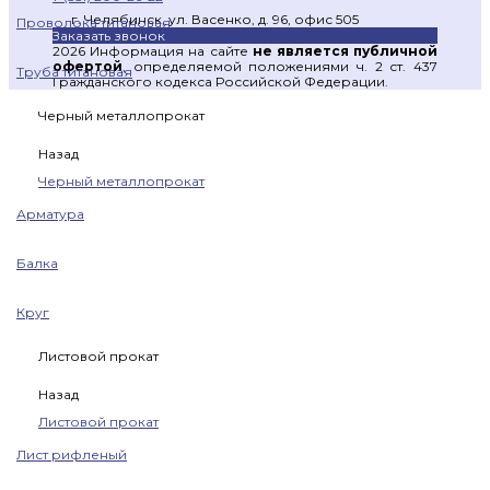
г. Челябинск, ул. Васенко, д. 96, офис 505
Проволока титановая
Заказать звонок
2026 Информация на сайте
не является публичной
офертой
, определяемой положениями ч. 2 ст. 437
Труба титановая
Гражданского кодекса Российской Федерации.
Черный металлопрокат
Назад
Черный металлопрокат
Арматура
Балка
Круг
Листовой прокат
Назад
Листовой прокат
Лист рифленый