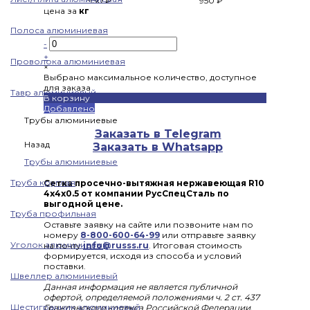
950 ₽
950 ₽
цена за
кг
Полоса алюминиевая
-
+
Проволока алюминиевая
×
Выбрано максимальное количество, доступное
для заказа
Тавр алюминиевый
В корзину
Добавлено
Трубы алюминиевые
Заказать в Telegram
Назад
Заказать в Whatsapp
Трубы алюминиевые
Труба круглая
Сетка просечно-вытяжная нержавеющая R10
4x4x0.5 от компании РусСпецСталь по
выгодной цене.
Труба профильная
Оставьте заявку на сайте или позвоните нам по
номеру
8-800-600-64-99
или отправьте заявку
Уголок алюминиевый
на почту
info@russs.ru
. Итоговая стоимость
формируется, исходя из способа и условий
поставки.
Швеллер алюминиевый
Данная информация не является публичной
офертой, определяемой положениями ч. 2 ст. 437
Шестигранник алюминиевый
Гражданского кодекса Российской Федерации.