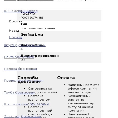
Шина алюминиевая
ГОСТ/ТУ
ГОСТ 9074-85
Бронза
Тип
просечно-вытяжная
Назад
Ячейка 1, мм
Бронза
4
Круг/Пруток бронзовый
Ячейка 2, мм
4
Диаметр проволоки
Лента бронзовая
0,5
Полоса бронзовая
Способы
Оплата
Проволока бронзовая
доставки
Наличный расчет в
Самовывоз со
офисе компании
склада компании
или на складе
Труба бронзовая
Доставка
Безналичный
транспортом
расчет по
компании
выставленному
Шестигранник бронзовый
Доставка
счету от нашей
транспортной
компании
компанией до
Наложенный
Электрод бронзовый
терминала
платеж по факту