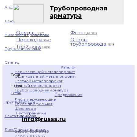
Профнастил
1401
Трубопроводная
Анод никелевый
арматура
Лента никелевая
Отводы
Фланцы
15397
1882
Никелевая проволока
Переходы
Опоры
10423
трубопровода
4548
Тройники
24830
Пруток никелевый
Свинец
Каталог
Нержавеющий металлопрокат
Титан
Оцинкованный металлопрокат
Цветной металлопрокат
Назад
Черный металлопрокат
Трубопроводная арматура
Титан
Предложения
Листы нержавеющие
Круг титановый
Труба профильная
Швеллеры
Шестигранники
Лента титановая
info@russs.ru
Лист/Плита титановая
8 (800) 600-64-99
7 (351) 200-26-22