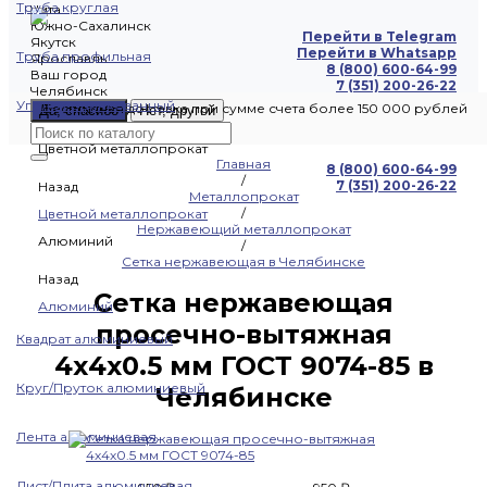
Труба круглая
Чита
Южно-Сахалинск
Перейти в Telegram
Якутск
Перейти в Whatsapp
Труба профильная
Ярославль
8 (800) 600-64-99
Ваш город
7 (351) 200-26-22
Челябинск
Уголок оцинкованный
Бесплатная доставка при сумме счета более 150 000 рублей
Да, спасибо
Нет, другой
Цветной металлопрокат
Главная
8 (800) 600-64-99
/
7 (351) 200-26-22
Назад
Металлопрокат
/
Цветной металлопрокат
Нержавеющий металлопрокат
Алюминий
/
Сетка нержавеющая в Челябинске
Назад
Сетка нержавеющая
Алюминий
просечно-вытяжная
Квадрат алюминиевый
4х4х0.5 мм ГОСТ 9074-85 в
Круг/Пруток алюминиевый
Челябинске
Лента алюминиевая
Лист/Плита алюминиевая