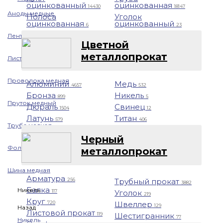
оцинкованный
оцинкованная
14430
18147
Аноды медные
Полоса
Уголок
оцинкованная
оцинкованный
6
23
Лента медная
Цветной
металлопрокат
Лист/Плита медная
Проволока медная
Алюминий
Медь
4657
532
Бронза
Никель
899
5
Пруток медный
Дюраль
Свинец
1504
12
Латунь
Титан
579
406
Труба медная
Черный
Фольга медная
металлопрокат
Шина медная
Арматура
Трубный прокат
256
3882
Балка
Никель
Уголок
117
219
Круг
Швеллер
720
129
Назад
Листовой прокат
Шестигранник
119
77
Никель