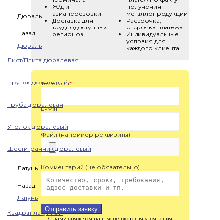
Ж/д и
получения
авиаперевозки
металлопродукции
Дюраль
Доставка для
Рассрочка,
труднодоступных
отсрочка платежа
Назад
регионов
Индивидуальные
условия для
Дюраль
каждого клиента
Лист/Плита дюралевая
Пруток дюралевый
Телефон
*
Труба дюралевая
E-Mail
Уголок дюралевый
Файл (например реквизиты)
Шестигранник дюралевый
Комментарий (не обязательно)
Латунь
Назад
Латунь
Отправить заявку
Квадрат латунный
С вами свяжется наш менеджер для уточнения