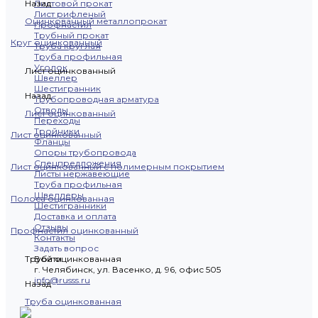
Назад
Листовой прокат
Лист рифленый
Оцинкованный металлопрокат
Профнастил
Трубный прокат
Круг оцинкованный
Труба круглая
Труба профильная
Уголок
Лист оцинкованный
Швеллер
Шестигранник
Назад
Трубопроводная арматура
Отводы
Лист оцинкованный
Переходы
Тройники
Лист оцинкованный
Фланцы
Опоры трубопровода
Спецпредложения
Лист оцинкованный с полимерным покрытием
Листы нержавеющие
Труба профильная
Швеллеры
Полоса оцинкованная
Шестигранники
Доставка и оплата
Отзывы
Профнастил оцинкованный
Контакты
Задать вопрос
Труба оцинкованная
Войти
г. Челябинск, ул. Васенко, д. 96, офис 505
info@russs.ru
Назад
Труба оцинкованная