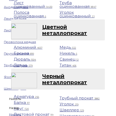
Лист
Труба
оцинкованный
оцинкованная
Аноды медные
14430
18147
Полоса
Уголок
оцинкованная
оцинкованный
6
23
Лента медная
Цветной
Лист/Плита медная
металлопрокат
Проволока медная
Алюминий
Медь
4657
532
Бронза
Никель
Пруток медный
899
5
Дюраль
Свинец
1504
12
Латунь
Титан
Труба медная
579
406
Черный
Фольга медная
металлопрокат
Шина медная
Арматура
Трубный прокат
256
Никель
3882
Балка
Уголок
117
219
Назад
Круг
Швеллер
720
129
Листовой прокат
Никель
Шестигранник
119