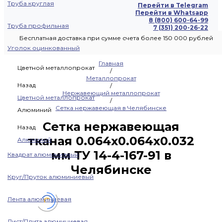
Труба круглая
Перейти в Telegram
Перейти в Whatsapp
8 (800) 600-64-99
Труба профильная
7 (351) 200-26-22
Бесплатная доставка при сумме счета более 150 000 рублей
Уголок оцинкованный
Главная
Цветной металлопрокат
/
Металлопрокат
Назад
/
Нержавеющий металлопрокат
Цветной металлопрокат
/
Сетка нержавеющая в Челябинске
Алюминий
Сетка нержавеющая
Назад
тканая 0.064х0.064х0.032
Алюминий
мм ТУ 14-4-167-91 в
Квадрат алюминиевый
Челябинске
Круг/Пруток алюминиевый
Лента алюминиевая
Лист/Плита алюминиевая