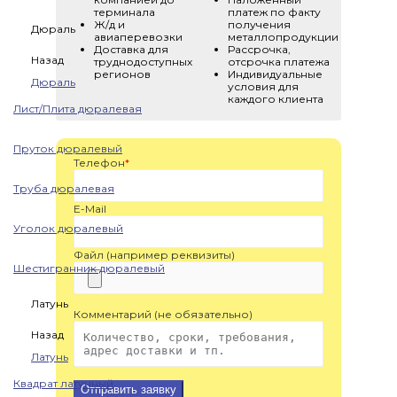
терминала
платеж по факту
Ж/д и
получения
Дюраль
авиаперевозки
металлопродукции
Доставка для
Рассрочка,
Назад
труднодоступных
отсрочка платежа
регионов
Индивидуальные
Дюраль
условия для
каждого клиента
Лист/Плита дюралевая
Пруток дюралевый
Телефон
*
Труба дюралевая
E-Mail
Уголок дюралевый
Файл (например реквизиты)
Шестигранник дюралевый
Латунь
Комментарий (не обязательно)
Назад
Латунь
Квадрат латунный
Отправить заявку