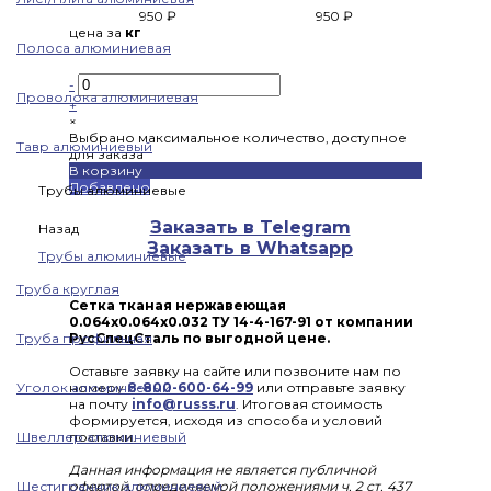
950 ₽
950 ₽
цена за
кг
Полоса алюминиевая
-
Проволока алюминиевая
+
×
Выбрано максимальное количество, доступное
Тавр алюминиевый
для заказа
В корзину
Добавлено
Трубы алюминиевые
Заказать в Telegram
Назад
Заказать в Whatsapp
Трубы алюминиевые
Труба круглая
Сетка тканая нержавеющая
0.064x0.064x0.032 ТУ 14-4-167-91 от компании
Труба профильная
РусСпецСталь по выгодной цене.
Оставьте заявку на сайте или позвоните нам по
Уголок алюминиевый
номеру
8-800-600-64-99
или отправьте заявку
на почту
info@russs.ru
. Итоговая стоимость
формируется, исходя из способа и условий
Швеллер алюминиевый
поставки.
Данная информация не является публичной
Шестигранник алюминиевый
офертой, определяемой положениями ч. 2 ст. 437