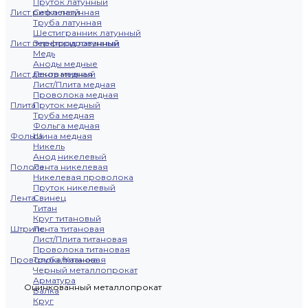
Пруток латунный
Лист рифленый
Сетка латунная
Труба латунная
Шестигранник латунный
Лист перфорированный
Электрод латунный
Медь
Аноды медные
Лист декоративный
Лента медная
Лист/Плита медная
Проволока медная
Плита
Пруток медный
Труба медная
Фольга медная
Фольга
Шина медная
Никель
Анод никелевый
Полоса
Лента никелевая
Никелевая проволока
Пруток никелевый
Лента
Свинец
Титан
Круг титановый
Штрипс
Лента титановая
Лист/Плита титановая
Проволока титановая
Проволока/Катанка
Труба титановая
Черный металлопрокат
Арматура
Оцинкованный металлопрокат
Балка
Круг