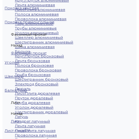
Круг/Пруток алюминиевый
Лента алюминиевая
Поковка круглая
Лист/Плита алюминиевая
Полоса алюминиевая
Проволока алюминиевая
Поковка прямоугольная
Тавр алюминиевый
Трубы алюминиевые
Уголок алюминиевый
Фасонный прокат
Швеллер алюминиевый
Шестигранник алюминиевый
Назад
Шина алюминиевая
Бронза
Фасонный прокат
Круг/Пруток бронзовый
Лента бронзовая
Уголок
Полоса бронзовая
Проволока бронзовая
Труба бронзовая
Швеллер
Шестигранник бронзовый
Электрод бронзовый
Дюраль
Балка/Тавр
Лист/Плита дюралевая
Пруток дюралевый
Лист
Труба дюралевая
Уголок дюралевый
Шестигранник дюралевый
Назад
Латунь
Лист
Квадрат латунный
Лента латунная
Лист гладкий
Лист/Плита латунная
Проволока латунная