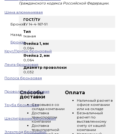
Гражданского кодекса Российской Федерации.
Шина алюминиевая
ГОСТ/ТУ
Бронза
ТУ 14-4-167-91
Тип
Назад
тканая
Бронза
Ячейка 1, мм
0,064
Круг/Пруток бронзовый
Ячейка 2, мм
0,064
Лента бронзовая
Диаметр проволоки
0,032
Полоса бронзовая
Проволока бронзовая
Способы
Оплата
доставки
Наличный расчет в
Самовывоз со
офисе компании
Труба бронзовая
склада компании
или на складе
Доставка
Безналичный
транспортом
расчет по
Шестигранник бронзовый
компании
выставленному
Доставка
счету от нашей
транспортной
компании
Электрод бронзовый
компанией до
Наложенный