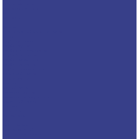
Шестигранники
Доставка и оплата
Отзывы
Контакты
...
Каталог
Нержавеющий металлопрокат
Сетка
Трубный прокат
Труба круглая
Труба электросварная
Труба бесшовная
Труба профильная
Труба квадратная
Труба прямоугольная
Сортовой прокат
Шестигранник
Квадрат
Круги/Прутки
Поковка круглая
Поковка прямоугольная
Фасонный прокат
Уголок
Швеллер
Балка/Тавр
Лист
Лист гладкий
Лист рифленый
Лист перфорированный
Лист декоративный