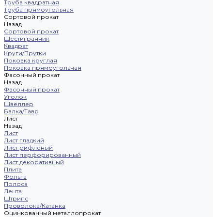
Труба квадратная
Труба прямоугольная
Сортовой прокат
Назад
Сортовой прокат
Шестигранник
Квадрат
Круги/Прутки
Поковка круглая
Поковка прямоугольная
Фасонный прокат
Назад
Фасонный прокат
Уголок
Швеллер
Балка/Тавр
Лист
Назад
Лист
Лист гладкий
Лист рифленый
Лист перфорированный
Лист декоративный
Плита
Фольга
Полоса
Лента
Штрипс
Проволока/Катанка
Оцинкованный металлопрокат