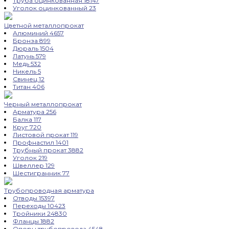
Труба оцинкованная
18147
Уголок оцинкованный
23
Цветной металлопрокат
Алюминий
4657
Бронза
899
Дюраль
1504
Латунь
579
Медь
532
Никель
5
Свинец
12
Титан
406
Черный металлопрокат
Арматура
256
Балка
117
Круг
720
Листовой прокат
119
Профнастил
1401
Трубный прокат
3882
Уголок
219
Швеллер
129
Шестигранник
77
Трубопроводная арматура
Отводы
15397
Переходы
10423
Тройники
24830
Фланцы
1882
Опоры трубопровода
4548