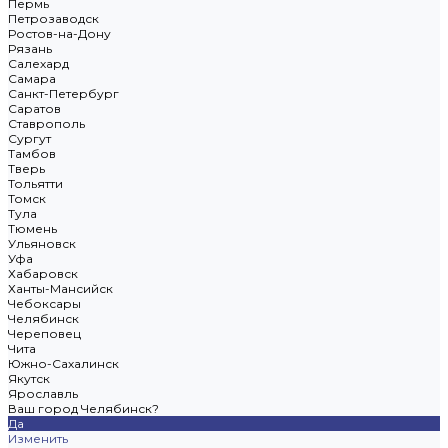
Пермь
Петрозаводск
Ростов-на-Дону
Рязань
Салехард
Самара
Санкт-Петербург
Саратов
Ставрополь
Сургут
Тамбов
Тверь
Тольятти
Томск
Тула
Тюмень
Ульяновск
Уфа
Хабаровск
Ханты-Мансийск
Чебоксары
Челябинск
Череповец
Чита
Южно-Сахалинск
Якутск
Ярославль
Ваш город Челябинск?
Да
Изменить