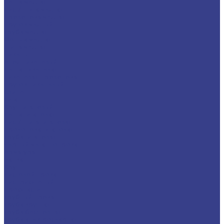
Лента медная
Лист/Плита медная
Проволока медная
Пруток медный
Труба медная
Фольга медная
Шина медная
Никель
Анод никелевый
Лента никелевая
Никелевая проволока
Пруток никелевый
Свинец
Титан
Круг титановый
Лента титановая
Лист/Плита титановая
Проволока титановая
Труба титановая
Черный металлопрокат
Арматура
Балка
Круг
Листовой прокат
Лист рифленый
Профнастил
Трубный прокат
Труба круглая
Труба бесшовная
Труба электросварная