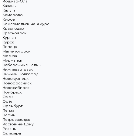
Йошкар-Ола
Казань
Калуга
Кемерово
Киров
Комсомольск-на-Амуре
Краснодар
Красноярск
Курган
Курск
Липецк
Магнитогорск
Москва
Мурманск
Набережные Челны
Нижневартовск
Нижний Новгород
Новокузнецк
Новороссийск
Новосибирск
Ноябрьск
Омск
Орёл
Оренбург
Пенза
Пермь
Петрозаводск
Ростов-на-Дону
Рязань
Салехард