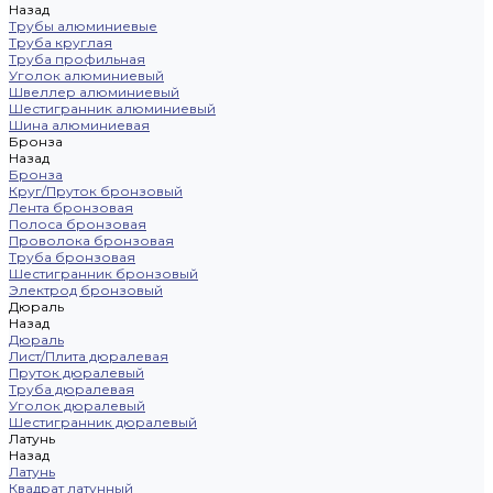
Назад
Трубы алюминиевые
Труба круглая
Труба профильная
Уголок алюминиевый
Швеллер алюминиевый
Шестигранник алюминиевый
Шина алюминиевая
Бронза
Назад
Бронза
Круг/Пруток бронзовый
Лента бронзовая
Полоса бронзовая
Проволока бронзовая
Труба бронзовая
Шестигранник бронзовый
Электрод бронзовый
Дюраль
Назад
Дюраль
Лист/Плита дюралевая
Пруток дюралевый
Труба дюралевая
Уголок дюралевый
Шестигранник дюралевый
Латунь
Назад
Латунь
Квадрат латунный