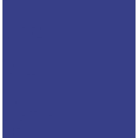
Плита
Фольга
Полоса
Лента
Штрипс
Проволока/Катанка
Оцинкованный металлопрокат
Круг оцинкованный
Лист оцинкованный
Лист оцинкованный
Лист оцинкованный с полимерным покрытием
Полоса оцинкованная
Профнастил оцинкованный
Труба оцинкованная
Труба круглая
Труба профильная
Уголок оцинкованный
Цветной металлопрокат
Алюминий
Квадрат алюминиевый
Круг/Пруток алюминиевый
Лента алюминиевая
Лист/Плита алюминиевая
Полоса алюминиевая
Проволока алюминиевая
Тавр алюминиевый
Трубы алюминиевые
Труба круглая
Труба профильная