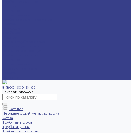
Труба профильная
Уголок
Швеллер
Шестигранник
Трубопроводная арматура
Отводы
Переходы
Тройники
Фланцы
Опоры трубопровода
Спецпредложения
Листы нержавеющие
Труба профильная
Швеллеры
Шестигранники
Доставка и оплата
Отзывы
Контакты
8 (800) 600-64-99
Заказать звонок
Каталог
Нержавеющий металлопрокат
Сетка
Трубный прокат
Труба круглая
Труба профильная