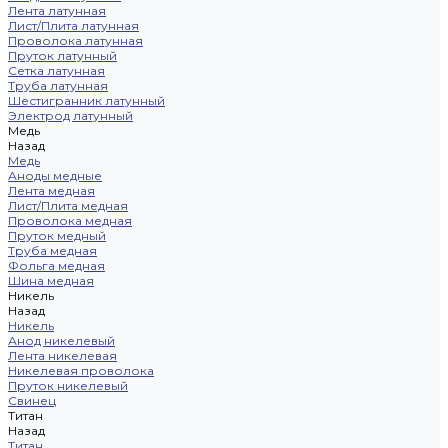
Лента латунная
Лист/Плита латунная
Проволока латунная
Пруток латунный
Сетка латунная
Труба латунная
Шестигранник латунный
Электрод латунный
Медь
Назад
Медь
Аноды медные
Лента медная
Лист/Плита медная
Проволока медная
Пруток медный
Труба медная
Фольга медная
Шина медная
Никель
Назад
Никель
Анод никелевый
Лента никелевая
Никелевая проволока
Пруток никелевый
Свинец
Титан
Назад
Титан