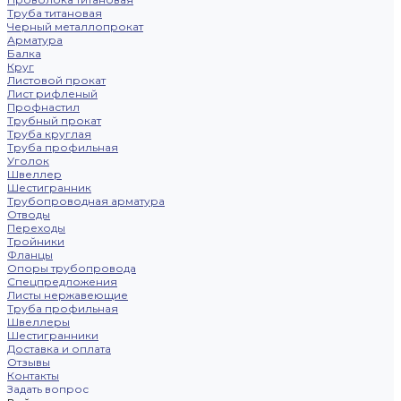
Труба титановая
Черный металлопрокат
Арматура
Балка
Круг
Листовой прокат
Лист рифленый
Профнастил
Трубный прокат
Труба круглая
Труба профильная
Уголок
Швеллер
Шестигранник
Трубопроводная арматура
Отводы
Переходы
Тройники
Фланцы
Опоры трубопровода
Спецпредложения
Листы нержавеющие
Труба профильная
Швеллеры
Шестигранники
Доставка и оплата
Отзывы
Контакты
Задать вопрос