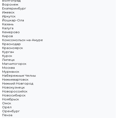
Волгоград
Воронеж
Екатеринбург
Ижевск
Иркутск
Йошкар-Ола
Казань
Калуга
Кемерово
Киров
Комсомольск-на-Амуре
Краснодар
Красноярск
Курган
Курск
Липецк
Магнитогорск
Москва
Мурманск
Набережные Челны
Нижневартовск
Нижний Новгород
Новокузнецк
Новороссийск
Новосибирск
Ноябрьск
Омск
Орёл
Оренбург
Пенза