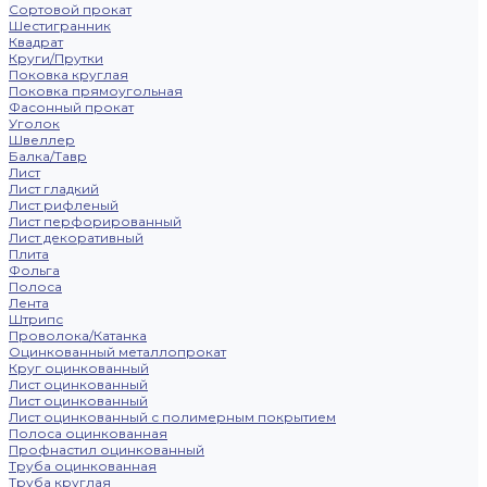
Сортовой прокат
Шестигранник
Квадрат
Круги/Прутки
Поковка круглая
Поковка прямоугольная
Фасонный прокат
Уголок
Швеллер
Балка/Тавр
Лист
Лист гладкий
Лист рифленый
Лист перфорированный
Лист декоративный
Плита
Фольга
Полоса
Лента
Штрипс
Проволока/Катанка
Оцинкованный металлопрокат
Круг оцинкованный
Лист оцинкованный
Лист оцинкованный
Лист оцинкованный с полимерным покрытием
Полоса оцинкованная
Профнастил оцинкованный
Труба оцинкованная
Труба круглая