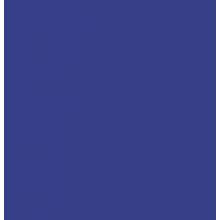
Уголок алюминиевый
Швеллер алюминиевый
Шестигранник алюминиевый
Шина алюминиевая
Бронза
Круг/Пруток бронзовый
Лента бронзовая
Полоса бронзовая
Проволока бронзовая
Труба бронзовая
Шестигранник бронзовый
Электрод бронзовый
Дюраль
Лист/Плита дюралевая
Пруток дюралевый
Труба дюралевая
Уголок дюралевый
Шестигранник дюралевый
Латунь
Квадрат латунный
Лента латунная
Лист/Плита латунная
Проволока латунная
Пруток латунный
Сетка латунная
Труба латунная
Шестигранник латунный
Электрод латунный
Медь
Аноды медные