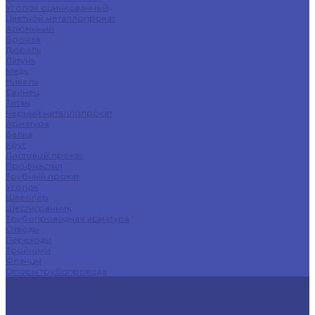
Уголок оцинкованный
Цветной металлопрокат
Алюминий
Бронза
Дюраль
Латунь
Медь
Никель
Свинец
Титан
Черный металлопрокат
Арматура
Балка
Круг
Листовой прокат
Профнастил
Трубный прокат
Уголок
Швеллер
Шестигранник
Трубопроводная арматура
Отводы
Переходы
Тройники
Фланцы
Опоры трубопровода
Спецпредложения
Листы нержавеющие
Труба профильная
Швеллеры