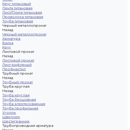
Круг титановый
Лента титановая
Лист/Плита титановая
Проволока титановая
Труба титановая
Черный металлопрокат
Назад
Черный металлопрокат
Арматура
Балка
Круг
Листовой прокат
Назад
Листовой прокат
Лист рифленый
Профнастил
Трубный прокат
Назад
Трубный прокат
Труба круглая
Назад
Труба круглая
Труба бесшовная
Труба электросварная
Труба профильная
Уголок
Швеллер
Шестигранник
Трубопроводная арматура
Назад