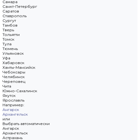
Самара
Санкт-Петербург
Саратов
Ставрополь
Сургут
Тамбов
Тверь
Тольятти
Томск
Тула
Тюмень
Ульяновск
Уфа
Хабаровск
Ханты-Мансийск
Чебоксары
Челябинск
Череповец
Чита
Южно-Сахалинск
Якутск
Ярославль
Например:
Ангарск
Архангельск
или
Выбрать автоматически
Ангарск
Архангельск
Астрахань