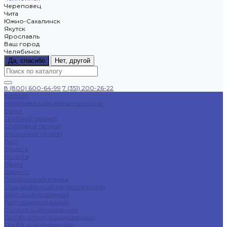
Череповец
Чита
Южно-Сахалинск
Якутск
Ярославль
Ваш город
Челябинск
Да, спасибо
Нет, другой
8 (800) 600-64-99
7 (351) 200-26-22
Каталог
Нержавеющий металлопрокат
Сетка
Трубный прокат
Сортовой прокат
Фасонный прокат
Лист
Фольга
Полоса
Лента
Штрипс
Проволока/Катанка
Оцинкованный металлопрокат
Круг оцинкованный
Лист оцинкованный
Полоса оцинкованная
Профнастил оцинкованный
Труба оцинкованная