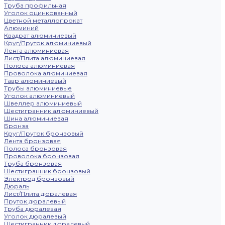
Труба профильная
Уголок оцинкованный
Цветной металлопрокат
Алюминий
Квадрат алюминиевый
Круг/Пруток алюминиевый
Лента алюминиевая
Лист/Плита алюминиевая
Полоса алюминиевая
Проволока алюминиевая
Тавр алюминиевый
Трубы алюминиевые
Уголок алюминиевый
Швеллер алюминиевый
Шестигранник алюминиевый
Шина алюминиевая
Бронза
Круг/Пруток бронзовый
Лента бронзовая
Полоса бронзовая
Проволока бронзовая
Труба бронзовая
Шестигранник бронзовый
Электрод бронзовый
Дюраль
Лист/Плита дюралевая
Пруток дюралевый
Труба дюралевая
Уголок дюралевый
Шестигранник дюралевый