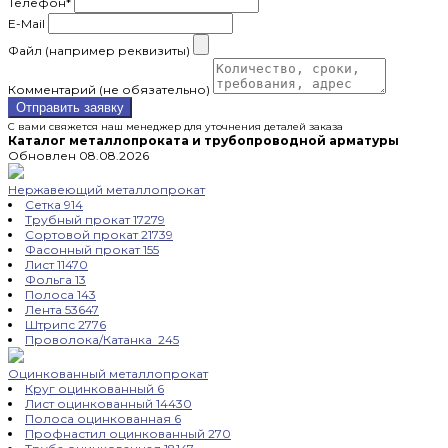
Телефон
*
E-Mail
Файл (например реквизиты)
Комментарий (не обязательно)
Отправить заявку
С вами свяжется наш менеджер для уточнения деталей заказа
Каталог металлопроката и трубопроводной арматуры
Обновлен 08.08.2026
Нержавеющий металлопрокат
Сетка
914
Трубный прокат
17279
Сортовой прокат
21739
Фасонный прокат
155
Лист
11470
Фольга
13
Полоса
143
Лента
53647
Штрипс
2776
Проволока/Катанка
245
Оцинкованный металлопрокат
Круг оцинкованный
6
Лист оцинкованный
14430
Полоса оцинкованная
6
Профнастил оцинкованный
270