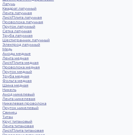
Латунь
Квадрат латунный
Лента латунная
Лист/Плита латунная
Проволока латунная
Пруток латунный
Сетка латунная
Труба латунная
Шестигранник латунный
Электрод латунный
Медь
Аноды медные
Лента медная
Лист/Плита медная
Проволока медная
Пруток медный
Труба медная
Фольга медная
Шина медная
Никель
Анод никелевый
Лента никелевая
Никелевая проволока
Пруток никелевый
Свинец
Титан
Круг титановый
Лента титановая
Лист/Плита титановая
Проволока титановая