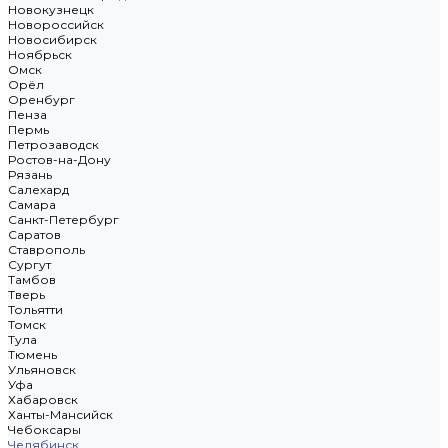
Новокузнецк
Новороссийск
Новосибирск
Ноябрьск
Омск
Орёл
Оренбург
Пенза
Пермь
Петрозаводск
Ростов-на-Дону
Рязань
Салехард
Самара
Санкт-Петербург
Саратов
Ставрополь
Сургут
Тамбов
Тверь
Тольятти
Томск
Тула
Тюмень
Ульяновск
Уфа
Хабаровск
Ханты-Мансийск
Чебоксары
Челябинск