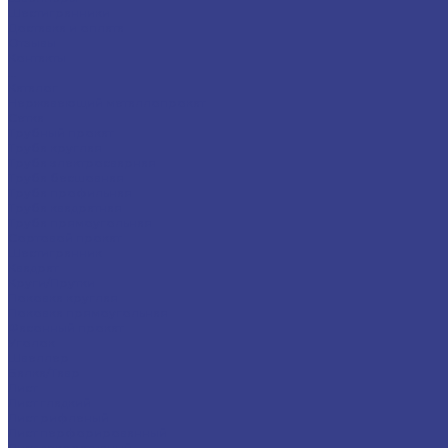
Шестигранники
Доставка и оплата
Отзывы
Контакты
...
Каталог
Нержавеющий металлопрокат
Сетка
Трубный прокат
Труба круглая
Труба электросварная
Труба бесшовная
Труба профильная
Труба квадратная
Труба прямоугольная
Сортовой прокат
Шестигранник
Квадрат
Круги/Прутки
Поковка круглая
Поковка прямоугольная
Фасонный прокат
Уголок
Швеллер
Балка/Тавр
Лист
Лист гладкий
Лист рифленый
Лист перфорированный
Лист декоративный