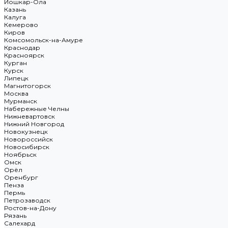
Йошкар-Ола
Казань
Калуга
Кемерово
Киров
Комсомольск-на-Амуре
Краснодар
Красноярск
Курган
Курск
Липецк
Магнитогорск
Москва
Мурманск
Набережные Челны
Нижневартовск
Нижний Новгород
Новокузнецк
Новороссийск
Новосибирск
Ноябрьск
Омск
Орёл
Оренбург
Пенза
Пермь
Петрозаводск
Ростов-на-Дону
Рязань
Салехард