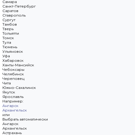
Самара
Санкт-Петербург
Саратов
Ставрополь
Сургут
Тамбов
Тверь
Тольятти
Томск
Тула
Тюмень
Ульяновск
Уфа
Хабаровск
Ханты-Мансийск
Чебоксары
Челябинск
Череповец
Чита
Южно-Сахалинск
Якутск
Ярославль
Например:
Ангарск
Архангельск
или
Выбрать автоматически
Ангарск
Архангельск
Астрахань