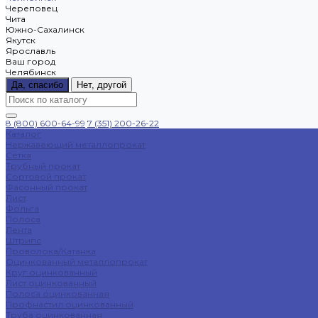
Череповец
Чита
Южно-Сахалинск
Якутск
Ярославль
Ваш город
Челябинск
Да, спасибо
Нет, другой
8 (800) 600-64-99
7 (351) 200-26-22
Каталог
Нержавеющий металлопрокат
Сетка
Трубный прокат
Сортовой прокат
Фасонный прокат
Лист
Фольга
Полоса
Лента
Штрипс
Проволока/Катанка
Оцинкованный металлопрокат
Круг оцинкованный
Лист оцинкованный
Полоса оцинкованная
Профнастил оцинкованный
Труба оцинкованная