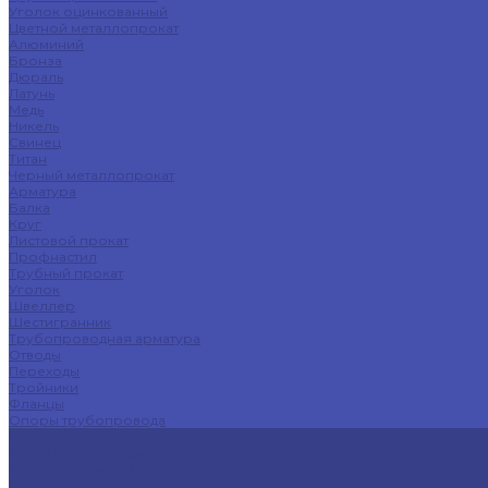
Уголок оцинкованный
Цветной металлопрокат
Алюминий
Бронза
Дюраль
Латунь
Медь
Никель
Свинец
Титан
Черный металлопрокат
Арматура
Балка
Круг
Листовой прокат
Профнастил
Трубный прокат
Уголок
Швеллер
Шестигранник
Трубопроводная арматура
Отводы
Переходы
Тройники
Фланцы
Опоры трубопровода
Спецпредложения
Листы нержавеющие
Труба профильная
Швеллеры