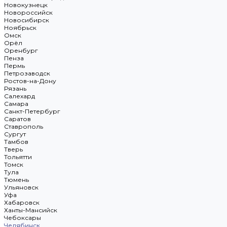
Новокузнецк
Новороссийск
Новосибирск
Ноябрьск
Омск
Орёл
Оренбург
Пенза
Пермь
Петрозаводск
Ростов-на-Дону
Рязань
Салехард
Самара
Санкт-Петербург
Саратов
Ставрополь
Сургут
Тамбов
Тверь
Тольятти
Томск
Тула
Тюмень
Ульяновск
Уфа
Хабаровск
Ханты-Мансийск
Чебоксары
Челябинск