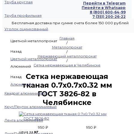
Труба круглая
Перейти в Telegram
Перейти в Whatsapp
8 (800) 600-64-99
Труба профильная
7 (351) 200-26-22
Бесплатная доставка при сумме счета более 150 000 рублей
Уголок оцинкованный
Главная
Цветной металлопрокат
/
Металлопрокат
Назад
/
Нержавеющий металлопрокат
Цветной металлопрокат
/
Сетка нержавеющая в Челябинске
Алюминий
Сетка нержавеющая
Назад
тканая 0.7х0.7х0.32 мм
Алюминий
ГОСТ 3826-82 в
Квадрат алюминиевый
Челябинске
Круг/Пруток алюминиевый
Лента алюминиевая
950 ₽
950 ₽
цена за
кг
Лист/Плита алюминиевая