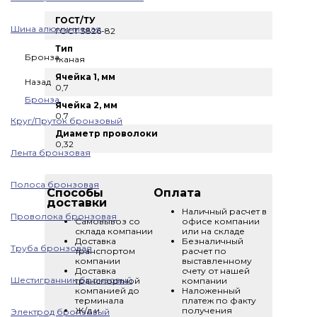
ГОСТ/ТУ
Шина алюминиевая
ГОСТ 3826-82
Тип
Бронза
тканая
Ячейка 1, мм
Назад
0,7
Бронза
Ячейка 2, мм
0,7
Круг/Пруток бронзовый
Диаметр проволоки
0,32
Лента бронзовая
Полоса бронзовая
Способы
Оплата
доставки
Наличный расчет в
Проволока бронзовая
Самовывоз со
офисе компании
склада компании
или на складе
Доставка
Безналичный
Труба бронзовая
транспортом
расчет по
компании
выставленному
Доставка
счету от нашей
Шестигранник бронзовый
транспортной
компании
компанией до
Наложенный
терминала
платеж по факту
Ж/д и
получения
Электрод бронзовый