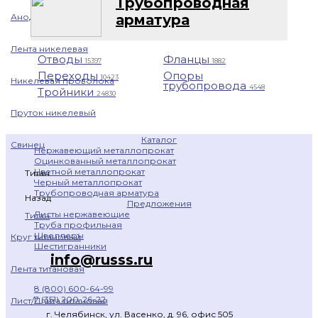
Трубопроводная
Анод никелевый
арматура
Лента никелевая
Отводы
Фланцы
15397
1882
Переходы
Опоры
10423
Никелевая проволока
трубопровода
4548
Тройники
24830
Пруток никелевый
Каталог
Свинец
Нержавеющий металлопрокат
Оцинкованный металлопрокат
Цветной металлопрокат
Титан
Черный металлопрокат
Трубопроводная арматура
Назад
Предложения
Листы нержавеющие
Титан
Труба профильная
Швеллеры
Круг титановый
Шестигранники
info@russs.ru
Лента титановая
8 (800) 600-64-99
7 (351) 200-26-22
Лист/Плита титановая
г. Челябинск, ул. Васенко, д. 96, офис 505