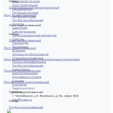
Назад
Листовой прокат
Лист рифленый
Оцинкованный металлопрокат
Профнастил
Трубный прокат
Круг оцинкованный
Труба круглая
Труба профильная
Уголок
Лист оцинкованный
Швеллер
Шестигранник
Назад
Трубопроводная арматура
Отводы
Лист оцинкованный
Переходы
Тройники
Лист оцинкованный
Фланцы
Опоры трубопровода
Спецпредложения
Лист оцинкованный с полимерным покрытием
Листы нержавеющие
Труба профильная
Швеллеры
Полоса оцинкованная
Шестигранники
Доставка и оплата
Отзывы
Профнастил оцинкованный
Контакты
Задать вопрос
Труба оцинкованная
Войти
г. Челябинск, ул. Васенко, д. 96, офис 505
info@russs.ru
Назад
Труба оцинкованная