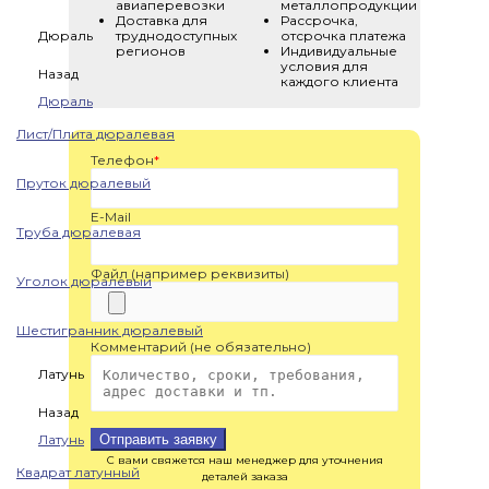
авиаперевозки
металлопродукции
Доставка для
Рассрочка,
Дюраль
труднодоступных
отсрочка платежа
регионов
Индивидуальные
условия для
Назад
каждого клиента
Дюраль
Лист/Плита дюралевая
Телефон
*
Пруток дюралевый
E-Mail
Труба дюралевая
Файл (например реквизиты)
Уголок дюралевый
Шестигранник дюралевый
Комментарий (не обязательно)
Латунь
Назад
Латунь
Отправить заявку
С вами свяжется наш менеджер для уточнения
Квадрат латунный
деталей заказа