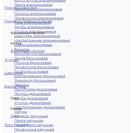
Круг/Пруток алюминиевый
Лента алюминиевая
Поковка круглая
Лист/Плита алюминиевая
Полоса алюминиевая
Проволока алюминиевая
Поковка прямоугольная
Тавр алюминиевый
Трубы алюминиевые
Уголок алюминиевый
Фасонный прокат
Швеллер алюминиевый
Шестигранник алюминиевый
Назад
Шина алюминиевая
Бронза
Фасонный прокат
Круг/Пруток бронзовый
Лента бронзовая
Уголок
Полоса бронзовая
Проволока бронзовая
Труба бронзовая
Швеллер
Шестигранник бронзовый
Электрод бронзовый
Дюраль
Балка/Тавр
Лист/Плита дюралевая
Пруток дюралевый
Лист
Труба дюралевая
Уголок дюралевый
Шестигранник дюралевый
Назад
Латунь
Лист
Квадрат латунный
Лента латунная
Лист гладкий
Лист/Плита латунная
Проволока латунная