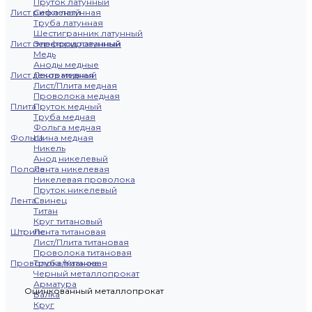
Пруток латунный
Лист рифленый
Сетка латунная
Труба латунная
Шестигранник латунный
Лист перфорированный
Электрод латунный
Медь
Аноды медные
Лист декоративный
Лента медная
Лист/Плита медная
Проволока медная
Плита
Пруток медный
Труба медная
Фольга медная
Фольга
Шина медная
Никель
Анод никелевый
Полоса
Лента никелевая
Никелевая проволока
Пруток никелевый
Лента
Свинец
Титан
Круг титановый
Штрипс
Лента титановая
Лист/Плита титановая
Проволока титановая
Проволока/Катанка
Труба титановая
Черный металлопрокат
Арматура
Оцинкованный металлопрокат
Балка
Круг