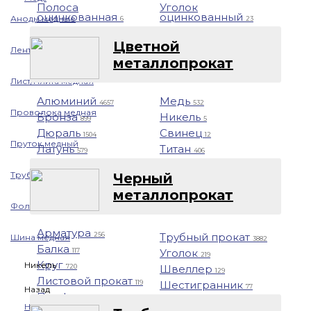
Полоса
Уголок
оцинкованная
оцинкованный
Аноды медные
6
23
Цветной
Лента медная
металлопрокат
Лист/Плита медная
Алюминий
Медь
4657
532
Проволока медная
Бронза
Никель
899
5
Дюраль
Свинец
1504
12
Пруток медный
Латунь
Титан
579
406
Труба медная
Черный
металлопрокат
Фольга медная
Арматура
Трубный прокат
256
Шина медная
3882
Балка
Уголок
117
219
Круг
Никель
Швеллер
720
129
Листовой прокат
Шестигранник
119
77
Назад
Профнастил
1401
Никель