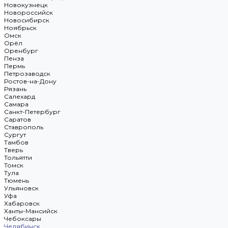
Новокузнецк
Новороссийск
Новосибирск
Ноябрьск
Омск
Орёл
Оренбург
Пенза
Пермь
Петрозаводск
Ростов-на-Дону
Рязань
Салехард
Самара
Санкт-Петербург
Саратов
Ставрополь
Сургут
Тамбов
Тверь
Тольятти
Томск
Тула
Тюмень
Ульяновск
Уфа
Хабаровск
Ханты-Мансийск
Чебоксары
Челябинск