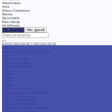
Череповец
Чита
Южно-Сахалинск
Якутск
Ярославль
Ваш город
Челябинск
Да, спасибо
Нет, другой
8 (800) 600-64-99
7 (351) 200-26-22
Каталог
Нержавеющий металлопрокат
Сетка
Трубный прокат
Сортовой прокат
Фасонный прокат
Лист
Фольга
Полоса
Лента
Штрипс
Проволока/Катанка
Оцинкованный металлопрокат
Круг оцинкованный
Лист оцинкованный
Полоса оцинкованная
Профнастил оцинкованный
Труба оцинкованная