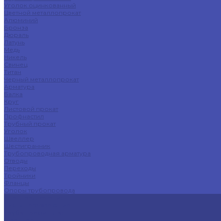
Уголок оцинкованный
Цветной металлопрокат
Алюминий
Бронза
Дюраль
Латунь
Медь
Никель
Свинец
Титан
Черный металлопрокат
Арматура
Балка
Круг
Листовой прокат
Профнастил
Трубный прокат
Уголок
Швеллер
Шестигранник
Трубопроводная арматура
Отводы
Переходы
Тройники
Фланцы
Опоры трубопровода
Спецпредложения
Листы нержавеющие
Труба профильная
Швеллеры