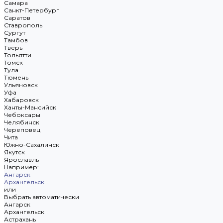
Самара
Санкт-Петербург
Саратов
Ставрополь
Сургут
Тамбов
Тверь
Тольятти
Томск
Тула
Тюмень
Ульяновск
Уфа
Хабаровск
Ханты-Мансийск
Чебоксары
Челябинск
Череповец
Чита
Южно-Сахалинск
Якутск
Ярославль
Например:
Ангарск
Архангельск
или
Выбрать автоматически
Ангарск
Архангельск
Астрахань