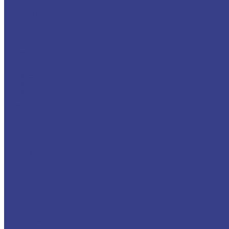
Шестигранники
Доставка и оплата
Отзывы
Контакты
...
Каталог
Нержавеющий металлопрокат
Сетка
Трубный прокат
Труба круглая
Труба электросварная
Труба бесшовная
Труба профильная
Труба квадратная
Труба прямоугольная
Сортовой прокат
Шестигранник
Квадрат
Круги/Прутки
Поковка круглая
Поковка прямоугольная
Фасонный прокат
Уголок
Швеллер
Балка/Тавр
Лист
Лист гладкий
Лист рифленый
Лист перфорированный
Лист декоративный