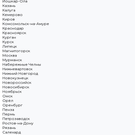
Йошкар-Ола
Казань
Калуга
Кемерово
Киров
Комсомольск-на-Амуре
Краснодар
Красноярск
Курган
Курск
Липецк
Магнитогорск
Москва
Мурманск
Набережные Челны
Нижневартовск
Нижний Новгород
Новокузнецк
Новороссийск
Новосибирск
Ноябрьск
Омск
Орёл
Оренбург
Пенза
Пермь
Петрозаводск
Ростов-на-Дону
Рязань
Салехард