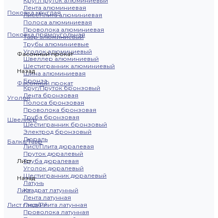
Круг/Пруток алюминиевый
Лента алюминиевая
Поковка круглая
Лист/Плита алюминиевая
Полоса алюминиевая
Проволока алюминиевая
Поковка прямоугольная
Тавр алюминиевый
Трубы алюминиевые
Уголок алюминиевый
Фасонный прокат
Швеллер алюминиевый
Шестигранник алюминиевый
Назад
Шина алюминиевая
Бронза
Фасонный прокат
Круг/Пруток бронзовый
Лента бронзовая
Уголок
Полоса бронзовая
Проволока бронзовая
Труба бронзовая
Швеллер
Шестигранник бронзовый
Электрод бронзовый
Дюраль
Балка/Тавр
Лист/Плита дюралевая
Пруток дюралевый
Лист
Труба дюралевая
Уголок дюралевый
Шестигранник дюралевый
Назад
Латунь
Лист
Квадрат латунный
Лента латунная
Лист гладкий
Лист/Плита латунная
Проволока латунная