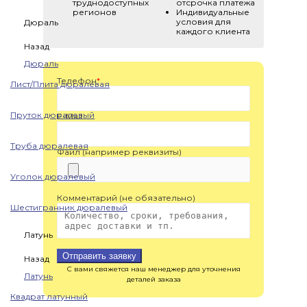
труднодоступных
отсрочка платежа
регионов
Индивидуальные
условия для
Дюраль
каждого клиента
Назад
Дюраль
Телефон
*
Лист/Плита дюралевая
Пруток дюралевый
E-Mail
Труба дюралевая
Файл (например реквизиты)
Уголок дюралевый
Комментарий (не обязательно)
Шестигранник дюралевый
Латунь
Отправить заявку
Назад
С вами свяжется наш менеджер для уточнения
Латунь
деталей заказа
Квадрат латунный