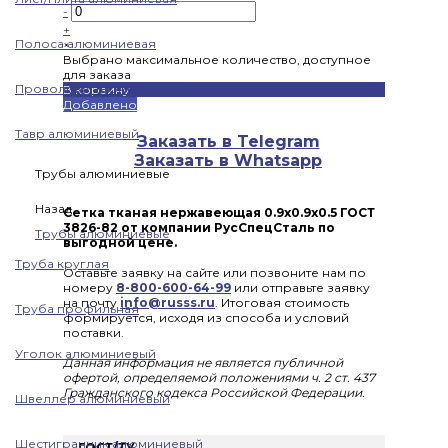
-
+
Полоса алюминиевая
×
Выбрано максимальное количество, доступное
для заказа
Проволока алюминиевая
В корзину
Добавлено
Тавр алюминиевый
Заказать в Telegram
Заказать в Whatsapp
Трубы алюминиевые
Назад
Сетка тканая нержавеющая 0.9x0.9x0.5 ГОСТ
3826-82 от компании РусСпецСталь по
Трубы алюминиевые
выгодной цене.
Труба круглая
Оставьте заявку на сайте или позвоните нам по
номеру
8-800-600-64-99
или отправьте заявку
на почту
info@russs.ru
. Итоговая стоимость
Труба профильная
формируется, исходя из способа и условий
поставки.
Уголок алюминиевый
Данная информация не является публичной
офертой, определяемой положениями ч. 2 ст. 437
Гражданского кодекса Российской Федерации.
Швеллер алюминиевый
Шестигранник алюминиевый
ГОСТ/ТУ