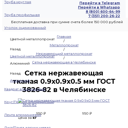
Труба круглая
Перейти в Telegram
Перейти в Whatsapp
8 (800) 600-64-99
Труба профильная
7 (351) 200-26-22
Бесплатная доставка при сумме счета более 150 000 рублей
Уголок оцинкованный
Главная
Цветной металлопрокат
/
Металлопрокат
Назад
/
Нержавеющий металлопрокат
Цветной металлопрокат
/
Сетка нержавеющая в Челябинске
Алюминий
Сетка нержавеющая
Назад
тканая 0.9х0.9х0.5 мм ГОСТ
Алюминий
3826-82 в Челябинске
Квадрат алюминиевый
Круг/Пруток алюминиевый
950 ₽
950 ₽
Лента алюминиевая
цена за
кг
Лист/Плита алюминиевая