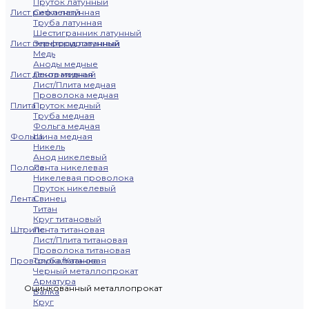
Пруток латунный
Лист рифленый
Сетка латунная
Труба латунная
Шестигранник латунный
Лист перфорированный
Электрод латунный
Медь
Аноды медные
Лист декоративный
Лента медная
Лист/Плита медная
Проволока медная
Плита
Пруток медный
Труба медная
Фольга медная
Фольга
Шина медная
Никель
Анод никелевый
Полоса
Лента никелевая
Никелевая проволока
Пруток никелевый
Лента
Свинец
Титан
Круг титановый
Штрипс
Лента титановая
Лист/Плита титановая
Проволока титановая
Проволока/Катанка
Труба титановая
Черный металлопрокат
Арматура
Оцинкованный металлопрокат
Балка
Круг