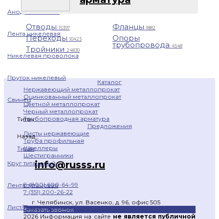
Анод никелевый
Отводы
Фланцы
15397
1882
Лента никелевая
Переходы
Опоры
10423
трубопровода
4548
Тройники
24830
Никелевая проволока
Пруток никелевый
Каталог
Нержавеющий металлопрокат
Оцинкованный металлопрокат
Свинец
Цветной металлопрокат
Черный металлопрокат
Трубопроводная арматура
Титан
Предложения
Листы нержавеющие
Назад
Труба профильная
Швеллеры
Титан
Шестигранники
info@russs.ru
Круг титановый
8 (800) 600-64-99
Лента титановая
7 (351) 200-26-22
г. Челябинск, ул. Васенко, д. 96, офис 505
Лист/Плита титановая
Заказать звонок
2026 Информация на сайте
не является публичной