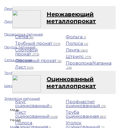
Лента латунная
Нержавеющий
металлопрокат
Лист/Плита латунная
Проволока латунная
Сетка
Фольга
914
13
Трубный прокат
Полоса
17279
143
Пруток латунный
Сортовой
Лента
53647
прокат
21739
Штрипс
2776
Сетка латунная
Фасонный прокат
155
Проволока/Катанка
Лист
11470
245
Труба латунная
Оцинкованный
металлопрокат
Шестигранник латунный
Электрод латунный
Круг
Профнастил
оцинкованный
оцинкованный
6
270
Медь
Лист
Труба
оцинкованный
оцинкованная
14430
18147
Назад
Полоса
Уголок
оцинкованная
оцинкованный
Медь
6
23