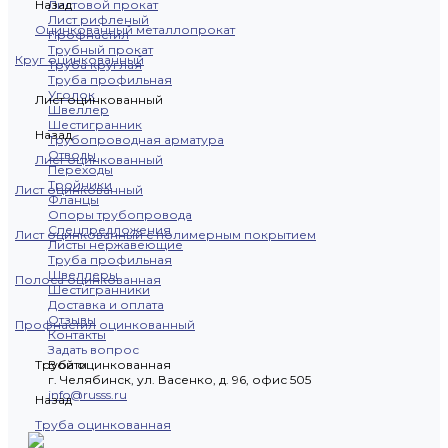
Назад
Листовой прокат
Лист рифленый
Оцинкованный металлопрокат
Профнастил
Трубный прокат
Круг оцинкованный
Труба круглая
Труба профильная
Уголок
Лист оцинкованный
Швеллер
Шестигранник
Назад
Трубопроводная арматура
Отводы
Лист оцинкованный
Переходы
Тройники
Лист оцинкованный
Фланцы
Опоры трубопровода
Спецпредложения
Лист оцинкованный с полимерным покрытием
Листы нержавеющие
Труба профильная
Швеллеры
Полоса оцинкованная
Шестигранники
Доставка и оплата
Отзывы
Профнастил оцинкованный
Контакты
Задать вопрос
Труба оцинкованная
Войти
г. Челябинск, ул. Васенко, д. 96, офис 505
info@russs.ru
Назад
Труба оцинкованная