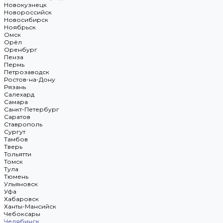
Новокузнецк
Новороссийск
Новосибирск
Ноябрьск
Омск
Орёл
Оренбург
Пенза
Пермь
Петрозаводск
Ростов-на-Дону
Рязань
Салехард
Самара
Санкт-Петербург
Саратов
Ставрополь
Сургут
Тамбов
Тверь
Тольятти
Томск
Тула
Тюмень
Ульяновск
Уфа
Хабаровск
Ханты-Мансийск
Чебоксары
Челябинск