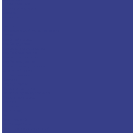
Шестигранники
Доставка и оплата
Отзывы
Контакты
...
Каталог
Нержавеющий металлопрокат
Сетка
Трубный прокат
Труба круглая
Труба электросварная
Труба бесшовная
Труба профильная
Труба квадратная
Труба прямоугольная
Сортовой прокат
Шестигранник
Квадрат
Круги/Прутки
Поковка круглая
Поковка прямоугольная
Фасонный прокат
Уголок
Швеллер
Балка/Тавр
Лист
Лист гладкий
Лист рифленый
Лист перфорированный
Лист декоративный