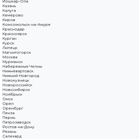
Йошкар-Ола
Казань
Калуга
Кемерово
Киров
Комсомольск-на-Амуре
Краснодар
Красноярск
Курган
Курск
Липецк
Магнитогорск
Москва
Мурманск
Набережные Челны
Нижневартовск
Нижний Новгород
Новокузнецк
Новороссийск
Новосибирск
Ноябрьск
Омск
Орёл
Оренбург
Пенза
Пермь
Петрозаводск
Ростов-на-Дону
Рязань
Салехард