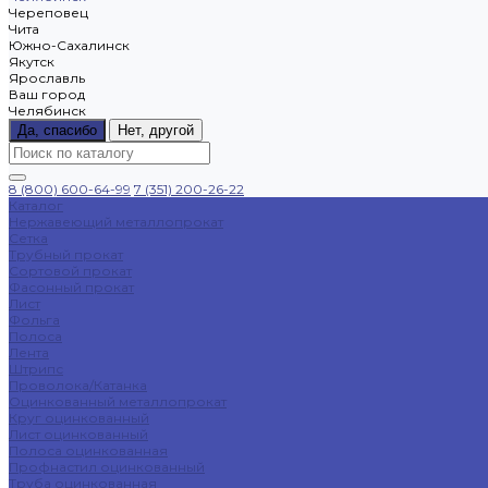
Череповец
Чита
Южно-Сахалинск
Якутск
Ярославль
Ваш город
Челябинск
Да, спасибо
Нет, другой
8 (800) 600-64-99
7 (351) 200-26-22
Каталог
Нержавеющий металлопрокат
Сетка
Трубный прокат
Сортовой прокат
Фасонный прокат
Лист
Фольга
Полоса
Лента
Штрипс
Проволока/Катанка
Оцинкованный металлопрокат
Круг оцинкованный
Лист оцинкованный
Полоса оцинкованная
Профнастил оцинкованный
Труба оцинкованная