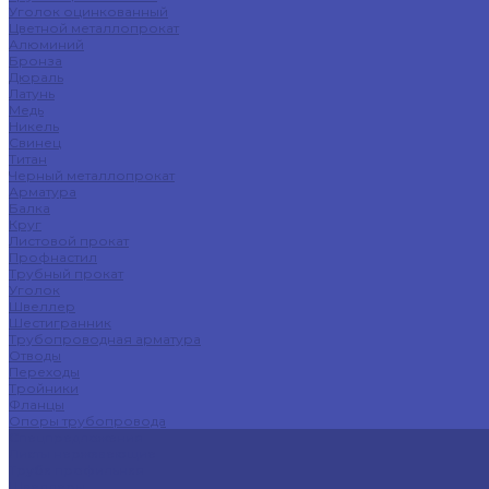
Уголок оцинкованный
Цветной металлопрокат
Алюминий
Бронза
Дюраль
Латунь
Медь
Никель
Свинец
Титан
Черный металлопрокат
Арматура
Балка
Круг
Листовой прокат
Профнастил
Трубный прокат
Уголок
Швеллер
Шестигранник
Трубопроводная арматура
Отводы
Переходы
Тройники
Фланцы
Опоры трубопровода
Спецпредложения
Листы нержавеющие
Труба профильная
Швеллеры