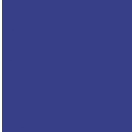
Шестигранники
Доставка и оплата
Отзывы
Контакты
...
Каталог
Нержавеющий металлопрокат
Сетка
Трубный прокат
Труба круглая
Труба электросварная
Труба бесшовная
Труба профильная
Труба квадратная
Труба прямоугольная
Сортовой прокат
Шестигранник
Квадрат
Круги/Прутки
Поковка круглая
Поковка прямоугольная
Фасонный прокат
Уголок
Швеллер
Балка/Тавр
Лист
Лист гладкий
Лист рифленый
Лист перфорированный
Лист декоративный