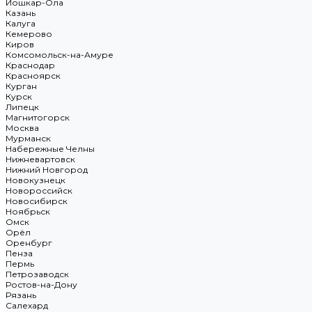
Йошкар-Ола
Казань
Калуга
Кемерово
Киров
Комсомольск-на-Амуре
Краснодар
Красноярск
Курган
Курск
Липецк
Магнитогорск
Москва
Мурманск
Набережные Челны
Нижневартовск
Нижний Новгород
Новокузнецк
Новороссийск
Новосибирск
Ноябрьск
Омск
Орёл
Оренбург
Пенза
Пермь
Петрозаводск
Ростов-на-Дону
Рязань
Салехард