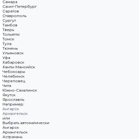
Самара
Санкт-Петербург
Саратов
Ставрополь
Сургут
Тамбов
Тверь
Тольятти
Томск
Тула
Тюмень
Ульяновск
Уфа
Хабаровск
Ханты-Мансийск
Чебоксары
Челябинск
Череповец
Чита
Южно-Сахалинск
Якутск
Ярославль
Например:
Ангарск
Архангельск
или
Выбрать автоматически
Ангарск
Архангельск
Астрахань