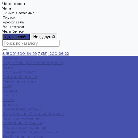
Череповец
Чита
Южно-Сахалинск
Якутск
Ярославль
Ваш город
Челябинск
Да, спасибо
Нет, другой
8 (800) 600-64-99
7 (351) 200-26-22
Каталог
Нержавеющий металлопрокат
Сетка
Трубный прокат
Сортовой прокат
Фасонный прокат
Лист
Фольга
Полоса
Лента
Штрипс
Проволока/Катанка
Оцинкованный металлопрокат
Круг оцинкованный
Лист оцинкованный
Полоса оцинкованная
Профнастил оцинкованный
Труба оцинкованная