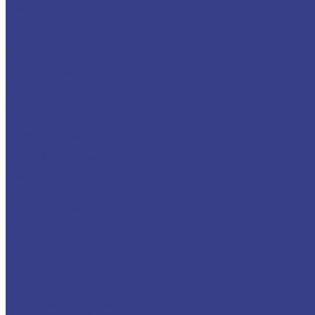
Шестигранники
Доставка и оплата
Отзывы
Контакты
...
Каталог
Нержавеющий металлопрокат
Сетка
Трубный прокат
Труба круглая
Труба электросварная
Труба бесшовная
Труба профильная
Труба квадратная
Труба прямоугольная
Сортовой прокат
Шестигранник
Квадрат
Круги/Прутки
Поковка круглая
Поковка прямоугольная
Фасонный прокат
Уголок
Швеллер
Балка/Тавр
Лист
Лист гладкий
Лист рифленый
Лист перфорированный
Лист декоративный