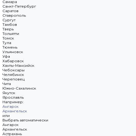
Самара
Санкт-Петербург
Саратов
Ставрополь
Сургут
Тамбов
Тверь
Тольятти
Томск
Тула
Тюмень
Ульяновск
Уфа
Хабаровск
Ханты-Мансийск
Чебоксары
Челябинск
Череповец
Чита
Южно-Сахалинск
Якутск
Ярославль
Например:
Ангарск
Архангельск
или
Выбрать автоматически
Ангарск
Архангельск
Астрахань