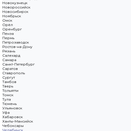
Новокузнецк
Новороссийск
Новосибирск
Ноябрьск
Омск
Орёл
Оренбург
Пенза
Пермь
Петрозаводск
Ростов-на-Дону
Рязань
Салехард
Самара
Санкт-Петербург
Саратов
Ставрополь
Сургут
Тамбов
Тверь
Тольятти
Томск
Тула
Тюмень
Ульяновск
Уфа
Хабаровск
Ханты-Мансийск
Чебоксары
Челябинск