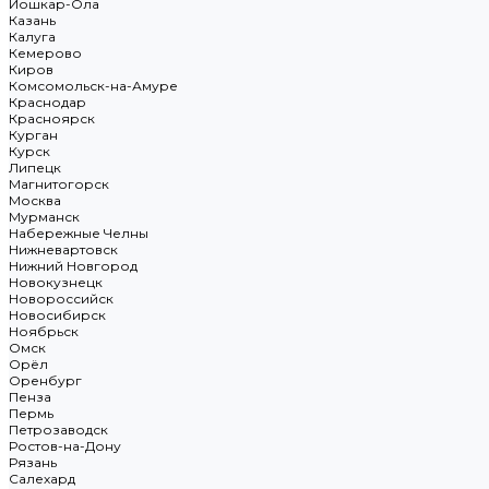
Йошкар-Ола
Казань
Калуга
Кемерово
Киров
Комсомольск-на-Амуре
Краснодар
Красноярск
Курган
Курск
Липецк
Магнитогорск
Москва
Мурманск
Набережные Челны
Нижневартовск
Нижний Новгород
Новокузнецк
Новороссийск
Новосибирск
Ноябрьск
Омск
Орёл
Оренбург
Пенза
Пермь
Петрозаводск
Ростов-на-Дону
Рязань
Салехард