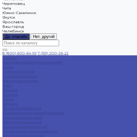
Череповец
Чита
Южно-Сахалинск
Якутск
Ярославль
Ваш город
Челябинск
Да, спасибо
Нет, другой
8 (800) 600-64-99
7 (351) 200-26-22
Каталог
Нержавеющий металлопрокат
Сетка
Трубный прокат
Сортовой прокат
Фасонный прокат
Лист
Фольга
Полоса
Лента
Штрипс
Проволока/Катанка
Оцинкованный металлопрокат
Круг оцинкованный
Лист оцинкованный
Полоса оцинкованная
Профнастил оцинкованный
Труба оцинкованная