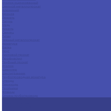
Уголок оцинкованный
Цветной металлопрокат
Алюминий
Бронза
Дюраль
Латунь
Медь
Никель
Свинец
Титан
Черный металлопрокат
Арматура
Балка
Круг
Листовой прокат
Профнастил
Трубный прокат
Уголок
Швеллер
Шестигранник
Трубопроводная арматура
Отводы
Переходы
Тройники
Фланцы
Опоры трубопровода
Спецпредложения
Листы нержавеющие
Труба профильная
Швеллеры