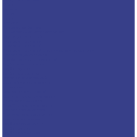
Плита
Фольга
Полоса
Лента
Штрипс
Проволока/Катанка
Оцинкованный металлопрокат
Круг оцинкованный
Лист оцинкованный
Лист оцинкованный
Лист оцинкованный с полимерным покрытием
Полоса оцинкованная
Профнастил оцинкованный
Труба оцинкованная
Труба круглая
Труба профильная
Уголок оцинкованный
Цветной металлопрокат
Алюминий
Квадрат алюминиевый
Круг/Пруток алюминиевый
Лента алюминиевая
Лист/Плита алюминиевая
Полоса алюминиевая
Проволока алюминиевая
Тавр алюминиевый
Трубы алюминиевые
Труба круглая
Труба профильная