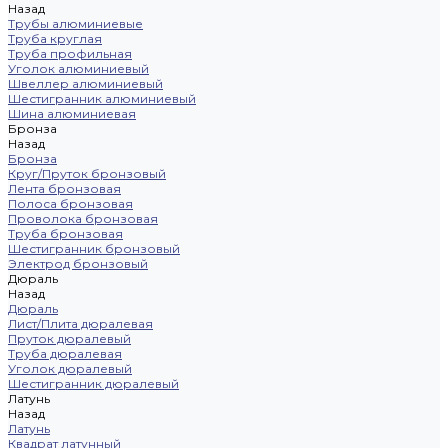
Назад
Трубы алюминиевые
Труба круглая
Труба профильная
Уголок алюминиевый
Швеллер алюминиевый
Шестигранник алюминиевый
Шина алюминиевая
Бронза
Назад
Бронза
Круг/Пруток бронзовый
Лента бронзовая
Полоса бронзовая
Проволока бронзовая
Труба бронзовая
Шестигранник бронзовый
Электрод бронзовый
Дюраль
Назад
Дюраль
Лист/Плита дюралевая
Пруток дюралевый
Труба дюралевая
Уголок дюралевый
Шестигранник дюралевый
Латунь
Назад
Латунь
Квадрат латунный