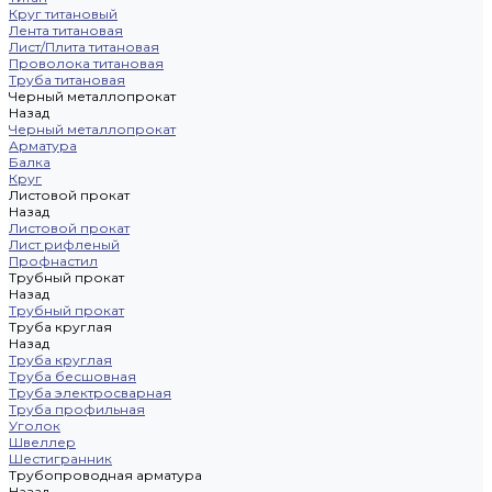
Круг титановый
Лента титановая
Лист/Плита титановая
Проволока титановая
Труба титановая
Черный металлопрокат
Назад
Черный металлопрокат
Арматура
Балка
Круг
Листовой прокат
Назад
Листовой прокат
Лист рифленый
Профнастил
Трубный прокат
Назад
Трубный прокат
Труба круглая
Назад
Труба круглая
Труба бесшовная
Труба электросварная
Труба профильная
Уголок
Швеллер
Шестигранник
Трубопроводная арматура
Назад