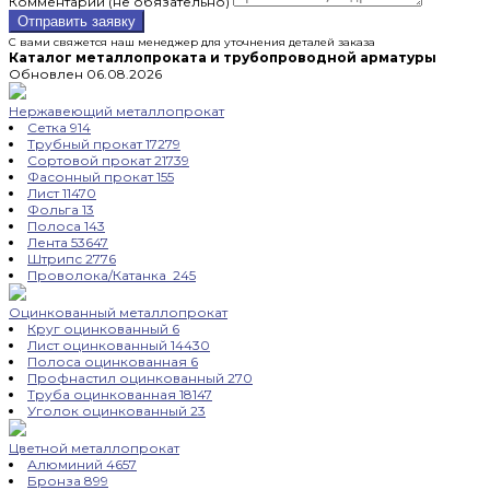
Комментарий (не обязательно)
Отправить заявку
С вами свяжется наш менеджер для уточнения деталей заказа
Каталог металлопроката и трубопроводной арматуры
Обновлен 06.08.2026
Нержавеющий металлопрокат
Сетка
914
Трубный прокат
17279
Сортовой прокат
21739
Фасонный прокат
155
Лист
11470
Фольга
13
Полоса
143
Лента
53647
Штрипс
2776
Проволока/Катанка
245
Оцинкованный металлопрокат
Круг оцинкованный
6
Лист оцинкованный
14430
Полоса оцинкованная
6
Профнастил оцинкованный
270
Труба оцинкованная
18147
Уголок оцинкованный
23
Цветной металлопрокат
Алюминий
4657
Бронза
899