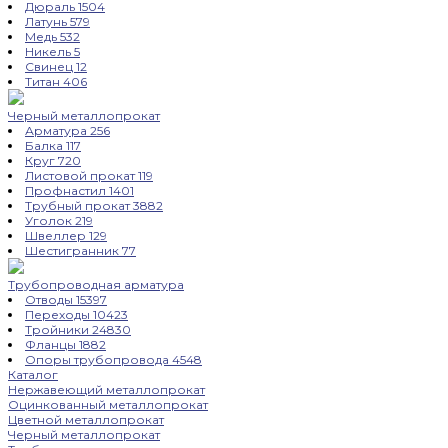
Дюраль
1504
Латунь
579
Медь
532
Никель
5
Свинец
12
Титан
406
Черный металлопрокат
Арматура
256
Балка
117
Круг
720
Листовой прокат
119
Профнастил
1401
Трубный прокат
3882
Уголок
219
Швеллер
129
Шестигранник
77
Трубопроводная арматура
Отводы
15397
Переходы
10423
Тройники
24830
Фланцы
1882
Опоры трубопровода
4548
Каталог
Нержавеющий металлопрокат
Оцинкованный металлопрокат
Цветной металлопрокат
Черный металлопрокат