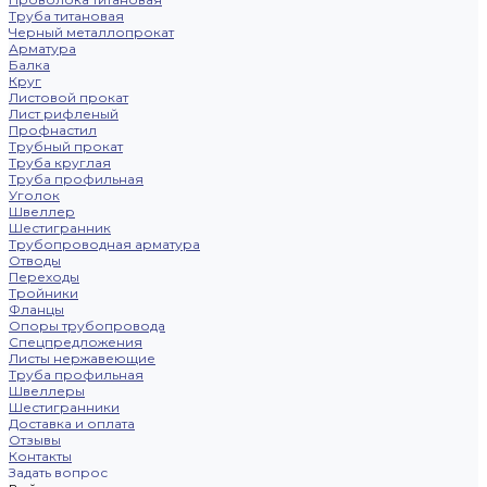
Труба титановая
Черный металлопрокат
Арматура
Балка
Круг
Листовой прокат
Лист рифленый
Профнастил
Трубный прокат
Труба круглая
Труба профильная
Уголок
Швеллер
Шестигранник
Трубопроводная арматура
Отводы
Переходы
Тройники
Фланцы
Опоры трубопровода
Спецпредложения
Листы нержавеющие
Труба профильная
Швеллеры
Шестигранники
Доставка и оплата
Отзывы
Контакты
Задать вопрос