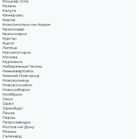
Йошкар-Ола
Казань
Калуга
Кемерово
Киров
Комсомольск-на-Амуре
Краснодар
Красноярск
Курган
Курск
Липецк
Магнитогорск
Москва
Мурманск
Набережные Челны
Нижневартовск
Нижний Новгород
Новокузнецк
Новороссийск
Новосибирск
Ноябрьск
Омск
Орёл
Оренбург
Пенза
Пермь
Петрозаводск
Ростов-на-Дону
Рязань
Салехард