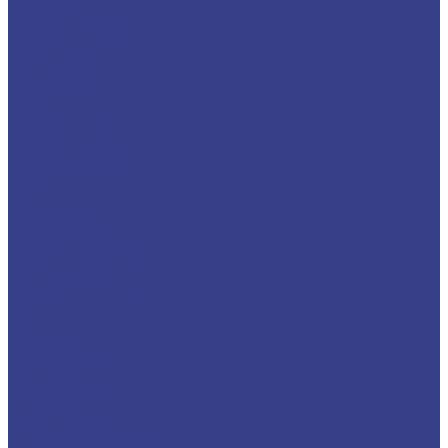
Лента медная
Лист/Плита медная
Проволока медная
Пруток медный
Труба медная
Фольга медная
Шина медная
Никель
Анод никелевый
Лента никелевая
Никелевая проволока
Пруток никелевый
Свинец
Титан
Круг титановый
Лента титановая
Лист/Плита титановая
Проволока титановая
Труба титановая
Черный металлопрокат
Арматура
Балка
Круг
Листовой прокат
Лист рифленый
Профнастил
Трубный прокат
Труба круглая
Труба бесшовная
Труба электросварная