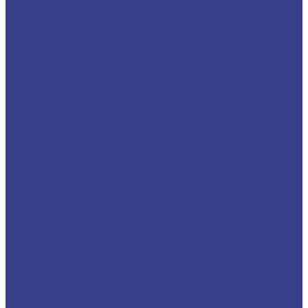
Шестигранники
Доставка и оплата
Отзывы
Контакты
...
Каталог
Нержавеющий металлопрокат
Сетка
Трубный прокат
Труба круглая
Труба электросварная
Труба бесшовная
Труба профильная
Труба квадратная
Труба прямоугольная
Сортовой прокат
Шестигранник
Квадрат
Круги/Прутки
Поковка круглая
Поковка прямоугольная
Фасонный прокат
Уголок
Швеллер
Балка/Тавр
Лист
Лист гладкий
Лист рифленый
Лист перфорированный
Лист декоративный