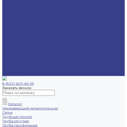
Труба профильная
Уголок
Швеллер
Шестигранник
Трубопроводная арматура
Отводы
Переходы
Тройники
Фланцы
Опоры трубопровода
Спецпредложения
Листы нержавеющие
Труба профильная
Швеллеры
Шестигранники
Доставка и оплата
Отзывы
Контакты
8 (800) 600-64-99
Заказать звонок
Каталог
Нержавеющий металлопрокат
Сетка
Трубный прокат
Труба круглая
Труба профильная