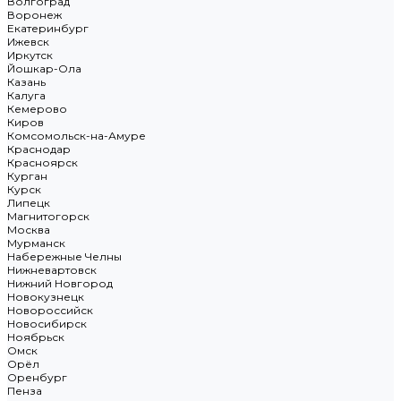
Волгоград
Воронеж
Екатеринбург
Ижевск
Иркутск
Йошкар-Ола
Казань
Калуга
Кемерово
Киров
Комсомольск-на-Амуре
Краснодар
Красноярск
Курган
Курск
Липецк
Магнитогорск
Москва
Мурманск
Набережные Челны
Нижневартовск
Нижний Новгород
Новокузнецк
Новороссийск
Новосибирск
Ноябрьск
Омск
Орёл
Оренбург
Пенза