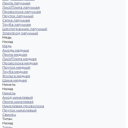
Лента латунная
Лист/Плита латунная
Проволока латунная
Пруток латунный
Сетка латунная
Труба латунная
Шестигранник латунный
Электрод латунный
Медь
Назад
Медь
Аноды медные
Лента медная
Лист/Плита медная
Проволока медная
Пруток медный
Труба медная
Фольга медная
Шина медная
Никель
Назад
Никель
Анод никелевый
Лента никелевая
Никелевая проволока
Пруток никелевый
Свинец
Титан
Назад
Титан