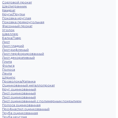
Сортовой прокат
Шестигранник
Квадрат
Круги/Прутки
Поковка круглая
Поковка прямоугольная
Фасонный прокат
Уголок
Швеллер
Балка/Тавр
Лист
Лист гладкий
Лист рифленый
Лист перфорированный
Лист декоративный
Плита
Фольга
Полоса
Лента
Штрипс
Проволока/Катанка
Оцинкованный металлопрокат
Круг оцинкованный
Лист оцинкованный
Лист оцинкованный
Лист оцинкованный с полимерным покрытием
Полоса оцинкованная
Профнастил оцинкованный
Труба оцинкованная
Труба круглая