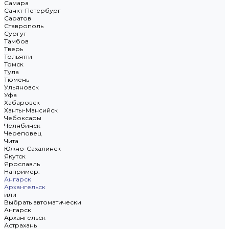
Самара
Санкт-Петербург
Саратов
Ставрополь
Сургут
Тамбов
Тверь
Тольятти
Томск
Тула
Тюмень
Ульяновск
Уфа
Хабаровск
Ханты-Мансийск
Чебоксары
Челябинск
Череповец
Чита
Южно-Сахалинск
Якутск
Ярославль
Например:
Ангарск
Архангельск
или
Выбрать автоматически
Ангарск
Архангельск
Астрахань