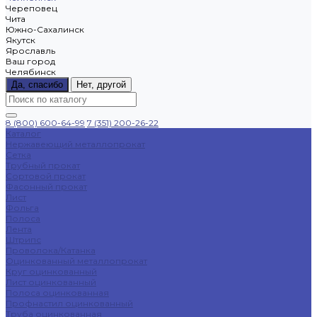
Череповец
Чита
Южно-Сахалинск
Якутск
Ярославль
Ваш город
Челябинск
Да, спасибо
Нет, другой
8 (800) 600-64-99
7 (351) 200-26-22
Каталог
Нержавеющий металлопрокат
Сетка
Трубный прокат
Сортовой прокат
Фасонный прокат
Лист
Фольга
Полоса
Лента
Штрипс
Проволока/Катанка
Оцинкованный металлопрокат
Круг оцинкованный
Лист оцинкованный
Полоса оцинкованная
Профнастил оцинкованный
Труба оцинкованная