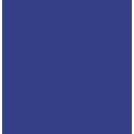
Уголок алюминиевый
Швеллер алюминиевый
Шестигранник алюминиевый
Шина алюминиевая
Бронза
Круг/Пруток бронзовый
Лента бронзовая
Полоса бронзовая
Проволока бронзовая
Труба бронзовая
Шестигранник бронзовый
Электрод бронзовый
Дюраль
Лист/Плита дюралевая
Пруток дюралевый
Труба дюралевая
Уголок дюралевый
Шестигранник дюралевый
Латунь
Квадрат латунный
Лента латунная
Лист/Плита латунная
Проволока латунная
Пруток латунный
Сетка латунная
Труба латунная
Шестигранник латунный
Электрод латунный
Медь
Аноды медные