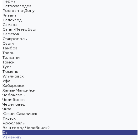
Пермь
Петрозаводск
Ростов-на-Дону
Рязань
Салехард
Самара
Санкт-Петербург
Саратов
Ставрополь
Сургут
Тамбов
Тверь
Тольятти
Томск
Тула
Тюмень
Ульяновск
Уфа
Хабаровск
Ханты-Мансийск
Чебоксары
Челябинск
Череповец
Чита
Южно-Сахалинск
Якутск
Ярославль
Ваш город Челябинск?
Да
Изменить