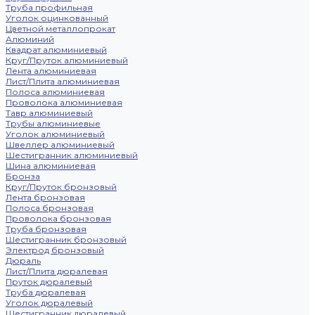
Труба профильная
Уголок оцинкованный
Цветной металлопрокат
Алюминий
Квадрат алюминиевый
Круг/Пруток алюминиевый
Лента алюминиевая
Лист/Плита алюминиевая
Полоса алюминиевая
Проволока алюминиевая
Тавр алюминиевый
Трубы алюминиевые
Уголок алюминиевый
Швеллер алюминиевый
Шестигранник алюминиевый
Шина алюминиевая
Бронза
Круг/Пруток бронзовый
Лента бронзовая
Полоса бронзовая
Проволока бронзовая
Труба бронзовая
Шестигранник бронзовый
Электрод бронзовый
Дюраль
Лист/Плита дюралевая
Пруток дюралевый
Труба дюралевая
Уголок дюралевый
Шестигранник дюралевый