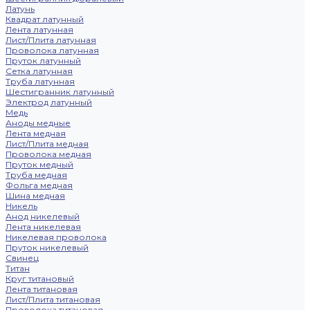
Латунь
Квадрат латунный
Лента латунная
Лист/Плита латунная
Проволока латунная
Пруток латунный
Сетка латунная
Труба латунная
Шестигранник латунный
Электрод латунный
Медь
Аноды медные
Лента медная
Лист/Плита медная
Проволока медная
Пруток медный
Труба медная
Фольга медная
Шина медная
Никель
Анод никелевый
Лента никелевая
Никелевая проволока
Пруток никелевый
Свинец
Титан
Круг титановый
Лента титановая
Лист/Плита титановая
Проволока титановая