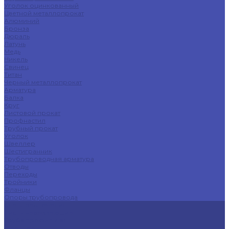
Уголок оцинкованный
Цветной металлопрокат
Алюминий
Бронза
Дюраль
Латунь
Медь
Никель
Свинец
Титан
Черный металлопрокат
Арматура
Балка
Круг
Листовой прокат
Профнастил
Трубный прокат
Уголок
Швеллер
Шестигранник
Трубопроводная арматура
Отводы
Переходы
Тройники
Фланцы
Опоры трубопровода
Спецпредложения
Листы нержавеющие
Труба профильная
Швеллеры