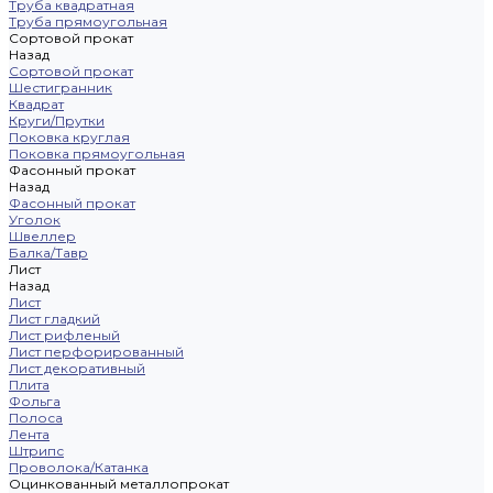
Труба квадратная
Труба прямоугольная
Сортовой прокат
Назад
Сортовой прокат
Шестигранник
Квадрат
Круги/Прутки
Поковка круглая
Поковка прямоугольная
Фасонный прокат
Назад
Фасонный прокат
Уголок
Швеллер
Балка/Тавр
Лист
Назад
Лист
Лист гладкий
Лист рифленый
Лист перфорированный
Лист декоративный
Плита
Фольга
Полоса
Лента
Штрипс
Проволока/Катанка
Оцинкованный металлопрокат