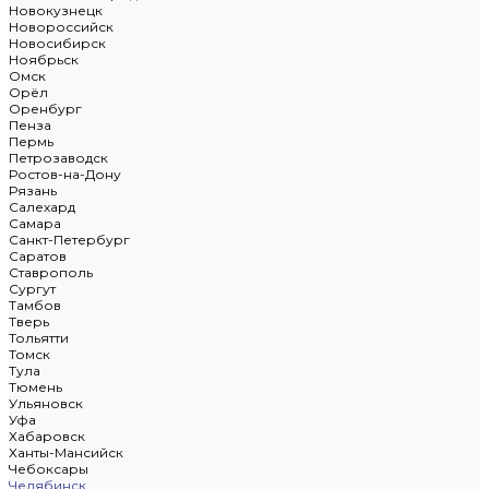
Новокузнецк
Новороссийск
Новосибирск
Ноябрьск
Омск
Орёл
Оренбург
Пенза
Пермь
Петрозаводск
Ростов-на-Дону
Рязань
Салехард
Самара
Санкт-Петербург
Саратов
Ставрополь
Сургут
Тамбов
Тверь
Тольятти
Томск
Тула
Тюмень
Ульяновск
Уфа
Хабаровск
Ханты-Мансийск
Чебоксары
Челябинск