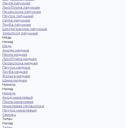
Лента латунная
Лист/Плита латунная
Проволока латунная
Пруток латунный
Сетка латунная
Труба латунная
Шестигранник латунный
Электрод латунный
Медь
Назад
Медь
Аноды медные
Лента медная
Лист/Плита медная
Проволока медная
Пруток медный
Труба медная
Фольга медная
Шина медная
Никель
Назад
Никель
Анод никелевый
Лента никелевая
Никелевая проволока
Пруток никелевый
Свинец
Титан
Назад
Титан