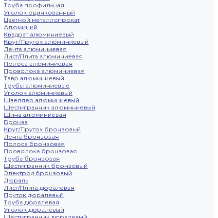
Труба профильная
Уголок оцинкованный
Цветной металлопрокат
Алюминий
Квадрат алюминиевый
Круг/Пруток алюминиевый
Лента алюминиевая
Лист/Плита алюминиевая
Полоса алюминиевая
Проволока алюминиевая
Тавр алюминиевый
Трубы алюминиевые
Уголок алюминиевый
Швеллер алюминиевый
Шестигранник алюминиевый
Шина алюминиевая
Бронза
Круг/Пруток бронзовый
Лента бронзовая
Полоса бронзовая
Проволока бронзовая
Труба бронзовая
Шестигранник бронзовый
Электрод бронзовый
Дюраль
Лист/Плита дюралевая
Пруток дюралевый
Труба дюралевая
Уголок дюралевый
Шестигранник дюралевый