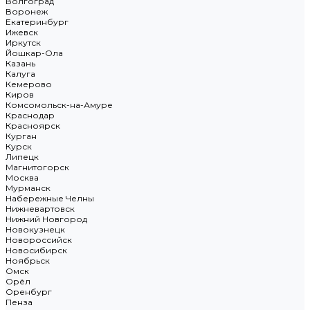
Волгоград
Воронеж
Екатеринбург
Ижевск
Иркутск
Йошкар-Ола
Казань
Калуга
Кемерово
Киров
Комсомольск-на-Амуре
Краснодар
Красноярск
Курган
Курск
Липецк
Магнитогорск
Москва
Мурманск
Набережные Челны
Нижневартовск
Нижний Новгород
Новокузнецк
Новороссийск
Новосибирск
Ноябрьск
Омск
Орёл
Оренбург
Пенза