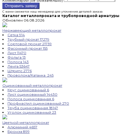
Комментарий (не обязательно)
Отправить заявку
С вами свяжется наш менеджер для уточнения деталей заказа
Каталог металлопроката и трубопроводной арматуры
Обновлен 06.08.2026
Нержавеющий металлопрокат
Сетка
914
Трубный прокат
17279
Сортовой прокат
21739
Фасонный прокат
155
Лист
11470
Фольга
13
Полоса
143
Лента
53647
Штрипс
2776
Проволока/Катанка
245
Оцинкованный металлопрокат
Круг оцинкованный
6
Лист оцинкованный
14430
Полоса оцинкованная
6
Профнастил оцинкованный
270
Труба оцинкованная
18147
Уголок оцинкованный
23
Цветной металлопрокат
Алюминий
4657
Бронза
899