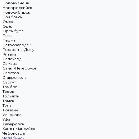
Новокузнецк
Новороссийск
Новосибирск
Ноябрьск
Омск
Орёл
Оренбург
Пенза
Пермь
Петрозаводск
Ростов-на-Дону
Рязань
Салехард
Самара
Санкт-Петербург
Саратов
Ставрополь
Сургут
Тамбов
Тверь
Тольятти
Томск
Тула
Тюмень
Ульяновск
Уфа
Хабаровск
Ханты-Мансийск
Чебоксары
Челябинск