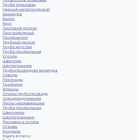
Труба титановая
Черный металлопрокат
Арматура
Балка
Круг
Листовой прокат
Лист рифленый
Профнастил
Трубный прокат
Труба круглая
Труба профильная
Уголок
Швеллер
Шестигранник
Трубопроводная арматура
Отводы
Переходы
Тройники
Фланцы
Опоры трубопровода
Спецпредложения
Листы нержавеющие
Труба профильная
Швеллеры
Шестигранники
Доставка и оплата
Отзывы
Контакты
Задать вопрос