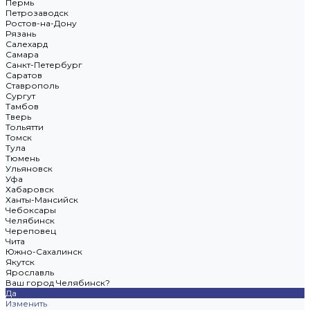
Пермь
Петрозаводск
Ростов-на-Дону
Рязань
Салехард
Самара
Санкт-Петербург
Саратов
Ставрополь
Сургут
Тамбов
Тверь
Тольятти
Томск
Тула
Тюмень
Ульяновск
Уфа
Хабаровск
Ханты-Мансийск
Чебоксары
Челябинск
Череповец
Чита
Южно-Сахалинск
Якутск
Ярославль
Ваш город Челябинск?
Да
Изменить