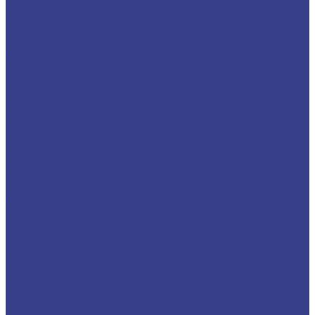
Плита
Фольга
Полоса
Лента
Штрипс
Проволока/Катанка
Оцинкованный металлопрокат
Круг оцинкованный
Лист оцинкованный
Лист оцинкованный
Лист оцинкованный с полимерным покрытием
Полоса оцинкованная
Профнастил оцинкованный
Труба оцинкованная
Труба круглая
Труба профильная
Уголок оцинкованный
Цветной металлопрокат
Алюминий
Квадрат алюминиевый
Круг/Пруток алюминиевый
Лента алюминиевая
Лист/Плита алюминиевая
Полоса алюминиевая
Проволока алюминиевая
Тавр алюминиевый
Трубы алюминиевые
Труба круглая
Труба профильная