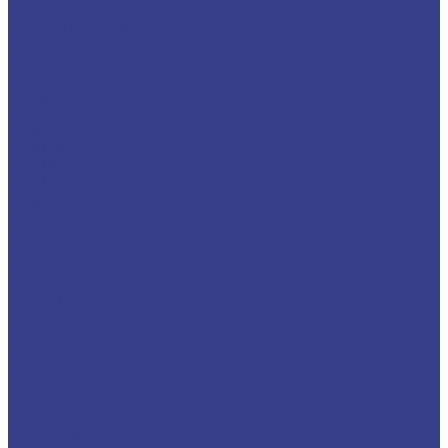
Шестигранники
Доставка и оплата
Отзывы
Контакты
...
Каталог
Нержавеющий металлопрокат
Сетка
Трубный прокат
Труба круглая
Труба электросварная
Труба бесшовная
Труба профильная
Труба квадратная
Труба прямоугольная
Сортовой прокат
Шестигранник
Квадрат
Круги/Прутки
Поковка круглая
Поковка прямоугольная
Фасонный прокат
Уголок
Швеллер
Балка/Тавр
Лист
Лист гладкий
Лист рифленый
Лист перфорированный
Лист декоративный