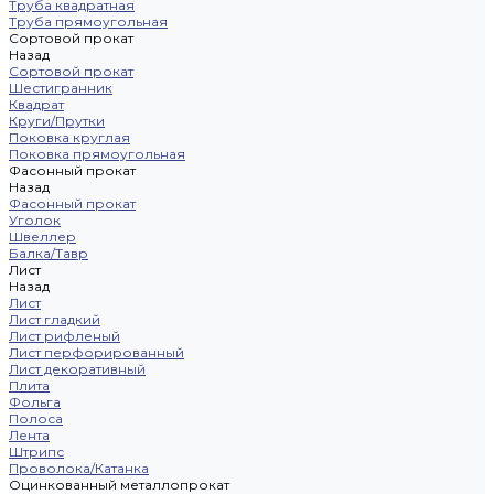
Труба квадратная
Труба прямоугольная
Сортовой прокат
Назад
Сортовой прокат
Шестигранник
Квадрат
Круги/Прутки
Поковка круглая
Поковка прямоугольная
Фасонный прокат
Назад
Фасонный прокат
Уголок
Швеллер
Балка/Тавр
Лист
Назад
Лист
Лист гладкий
Лист рифленый
Лист перфорированный
Лист декоративный
Плита
Фольга
Полоса
Лента
Штрипс
Проволока/Катанка
Оцинкованный металлопрокат