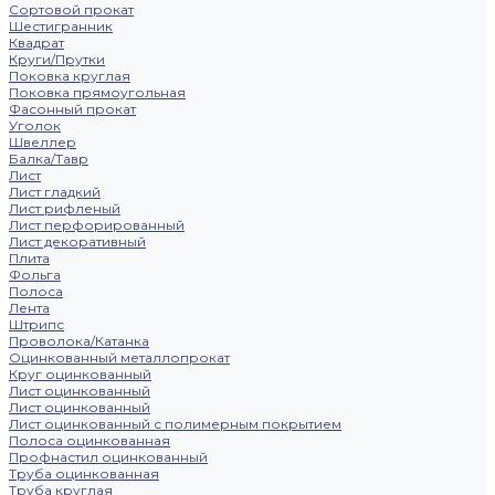
Сортовой прокат
Шестигранник
Квадрат
Круги/Прутки
Поковка круглая
Поковка прямоугольная
Фасонный прокат
Уголок
Швеллер
Балка/Тавр
Лист
Лист гладкий
Лист рифленый
Лист перфорированный
Лист декоративный
Плита
Фольга
Полоса
Лента
Штрипс
Проволока/Катанка
Оцинкованный металлопрокат
Круг оцинкованный
Лист оцинкованный
Лист оцинкованный
Лист оцинкованный с полимерным покрытием
Полоса оцинкованная
Профнастил оцинкованный
Труба оцинкованная
Труба круглая