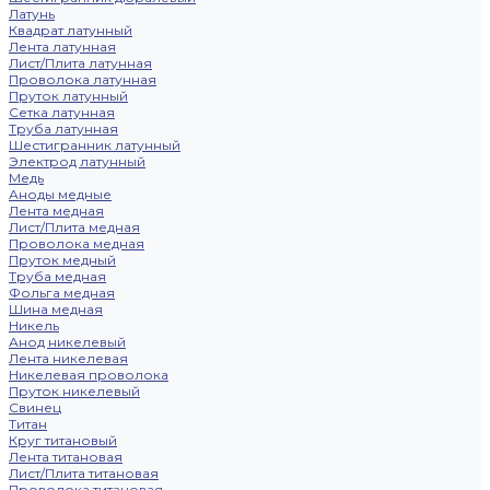
Латунь
Квадрат латунный
Лента латунная
Лист/Плита латунная
Проволока латунная
Пруток латунный
Сетка латунная
Труба латунная
Шестигранник латунный
Электрод латунный
Медь
Аноды медные
Лента медная
Лист/Плита медная
Проволока медная
Пруток медный
Труба медная
Фольга медная
Шина медная
Никель
Анод никелевый
Лента никелевая
Никелевая проволока
Пруток никелевый
Свинец
Титан
Круг титановый
Лента титановая
Лист/Плита титановая
Проволока титановая