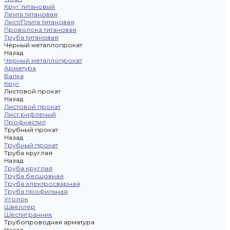
Круг титановый
Лента титановая
Лист/Плита титановая
Проволока титановая
Труба титановая
Черный металлопрокат
Назад
Черный металлопрокат
Арматура
Балка
Круг
Листовой прокат
Назад
Листовой прокат
Лист рифленый
Профнастил
Трубный прокат
Назад
Трубный прокат
Труба круглая
Назад
Труба круглая
Труба бесшовная
Труба электросварная
Труба профильная
Уголок
Швеллер
Шестигранник
Трубопроводная арматура
Назад