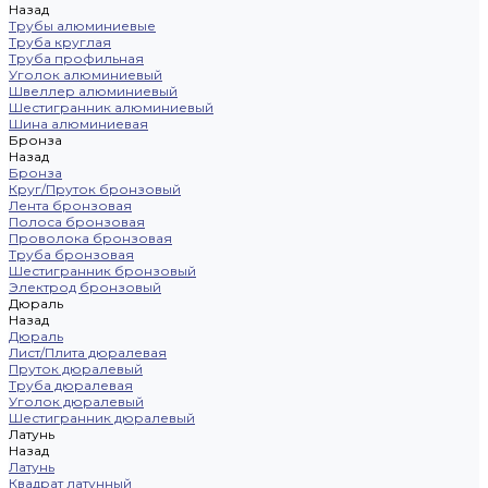
Назад
Трубы алюминиевые
Труба круглая
Труба профильная
Уголок алюминиевый
Швеллер алюминиевый
Шестигранник алюминиевый
Шина алюминиевая
Бронза
Назад
Бронза
Круг/Пруток бронзовый
Лента бронзовая
Полоса бронзовая
Проволока бронзовая
Труба бронзовая
Шестигранник бронзовый
Электрод бронзовый
Дюраль
Назад
Дюраль
Лист/Плита дюралевая
Пруток дюралевый
Труба дюралевая
Уголок дюралевый
Шестигранник дюралевый
Латунь
Назад
Латунь
Квадрат латунный