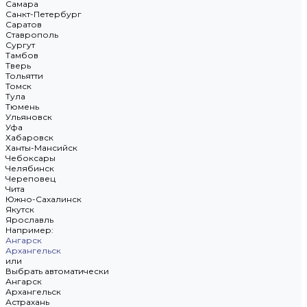
Самара
Санкт-Петербург
Саратов
Ставрополь
Сургут
Тамбов
Тверь
Тольятти
Томск
Тула
Тюмень
Ульяновск
Уфа
Хабаровск
Ханты-Мансийск
Чебоксары
Челябинск
Череповец
Чита
Южно-Сахалинск
Якутск
Ярославль
Например:
Ангарск
Архангельск
или
Выбрать автоматически
Ангарск
Архангельск
Астрахань