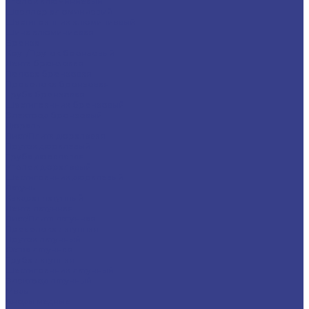
Уголок алюминиевый
Швеллер алюминиевый
Шестигранник алюминиевый
Шина алюминиевая
Бронза
Круг/Пруток бронзовый
Лента бронзовая
Полоса бронзовая
Проволока бронзовая
Труба бронзовая
Шестигранник бронзовый
Электрод бронзовый
Дюраль
Лист/Плита дюралевая
Пруток дюралевый
Труба дюралевая
Уголок дюралевый
Шестигранник дюралевый
Латунь
Квадрат латунный
Лента латунная
Лист/Плита латунная
Проволока латунная
Пруток латунный
Сетка латунная
Труба латунная
Шестигранник латунный
Электрод латунный
Медь
Аноды медные