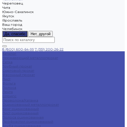
Череповец
Чита
Южно-Сахалинск
Якутск
Ярославль
Ваш город
Челябинск
Да, спасибо
Нет, другой
8 (800) 600-64-99
7 (351) 200-26-22
Каталог
Нержавеющий металлопрокат
Сетка
Трубный прокат
Сортовой прокат
Фасонный прокат
Лист
Фольга
Полоса
Лента
Штрипс
Проволока/Катанка
Оцинкованный металлопрокат
Круг оцинкованный
Лист оцинкованный
Полоса оцинкованная
Профнастил оцинкованный
Труба оцинкованная