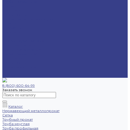
Труба профильная
Уголок
Швеллер
Шестигранник
Трубопроводная арматура
Отводы
Переходы
Тройники
Фланцы
Опоры трубопровода
Спецпредложения
Листы нержавеющие
Труба профильная
Швеллеры
Шестигранники
Доставка и оплата
Отзывы
Контакты
8 (800) 600-64-99
Заказать звонок
Каталог
Нержавеющий металлопрокат
Сетка
Трубный прокат
Труба круглая
Труба профильная