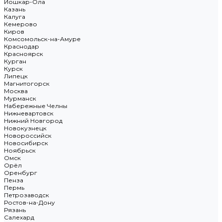
Йошкар-Ола
Казань
Калуга
Кемерово
Киров
Комсомольск-на-Амуре
Краснодар
Красноярск
Курган
Курск
Липецк
Магнитогорск
Москва
Мурманск
Набережные Челны
Нижневартовск
Нижний Новгород
Новокузнецк
Новороссийск
Новосибирск
Ноябрьск
Омск
Орёл
Оренбург
Пенза
Пермь
Петрозаводск
Ростов-на-Дону
Рязань
Салехард