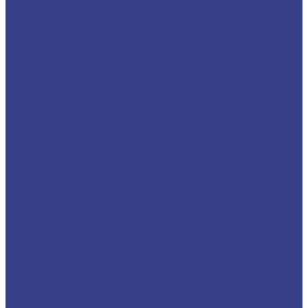
Лента медная
Лист/Плита медная
Проволока медная
Пруток медный
Труба медная
Фольга медная
Шина медная
Никель
Анод никелевый
Лента никелевая
Никелевая проволока
Пруток никелевый
Свинец
Титан
Круг титановый
Лента титановая
Лист/Плита титановая
Проволока титановая
Труба титановая
Черный металлопрокат
Арматура
Балка
Круг
Листовой прокат
Лист рифленый
Профнастил
Трубный прокат
Труба круглая
Труба бесшовная
Труба электросварная