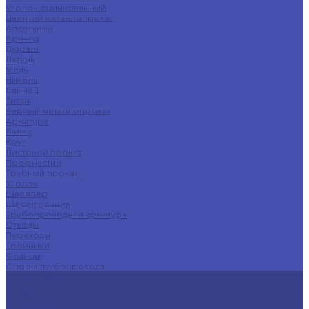
Уголок оцинкованный
Цветной металлопрокат
Алюминий
Бронза
Дюраль
Латунь
Медь
Никель
Свинец
Титан
Черный металлопрокат
Арматура
Балка
Круг
Листовой прокат
Профнастил
Трубный прокат
Уголок
Швеллер
Шестигранник
Трубопроводная арматура
Отводы
Переходы
Тройники
Фланцы
Опоры трубопровода
Спецпредложения
Листы нержавеющие
Труба профильная
Швеллеры