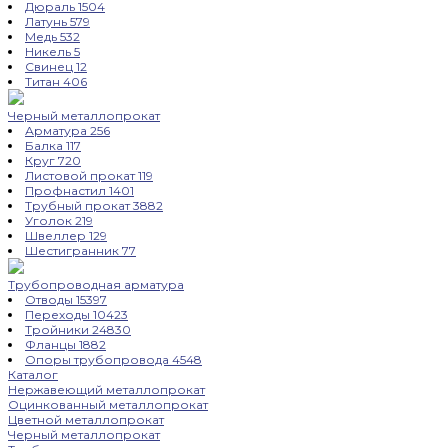
Дюраль
1504
Латунь
579
Медь
532
Никель
5
Свинец
12
Титан
406
Черный металлопрокат
Арматура
256
Балка
117
Круг
720
Листовой прокат
119
Профнастил
1401
Трубный прокат
3882
Уголок
219
Швеллер
129
Шестигранник
77
Трубопроводная арматура
Отводы
15397
Переходы
10423
Тройники
24830
Фланцы
1882
Опоры трубопровода
4548
Каталог
Нержавеющий металлопрокат
Оцинкованный металлопрокат
Цветной металлопрокат
Черный металлопрокат