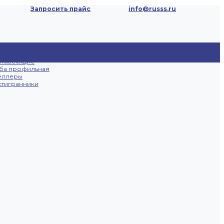
Запросить прайс
info@russs.ru
ецпредложения
Доставка и
Отзывы
Контакты
ты
оплата
ржавеющие
ба профильная
еллеры
тигранники