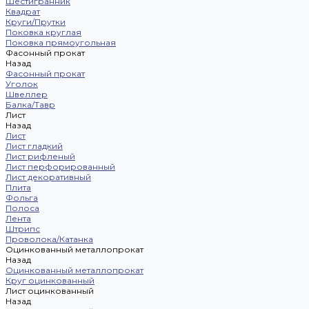
Шестигранник
Квадрат
Круги/Прутки
Поковка круглая
Поковка прямоугольная
Фасонный прокат
Назад
Фасонный прокат
Уголок
Швеллер
Балка/Тавр
Лист
Назад
Лист
Лист гладкий
Лист рифленый
Лист перфорированный
Лист декоративный
Плита
Фольга
Полоса
Лента
Штрипс
Проволока/Катанка
Оцинкованный металлопрокат
Назад
Оцинкованный металлопрокат
Круг оцинкованный
Лист оцинкованный
Назад