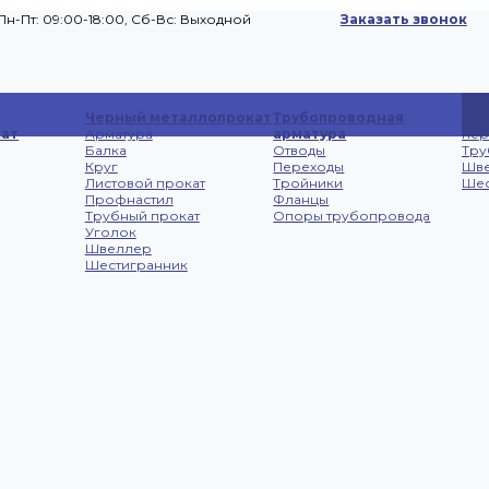
Пн-Пт: 09:00-18:00, Cб-Вс: Выходной
Заказать звонок
Сп
Черный металлопрокат
Трубопроводная
Лис
ат
Арматура
арматура
не
Балка
Отводы
Тру
Круг
Переходы
Шв
Листовой прокат
Тройники
Шес
Профнастил
Фланцы
Трубный прокат
Опоры трубопровода
Уголок
Швеллер
Шестигранник