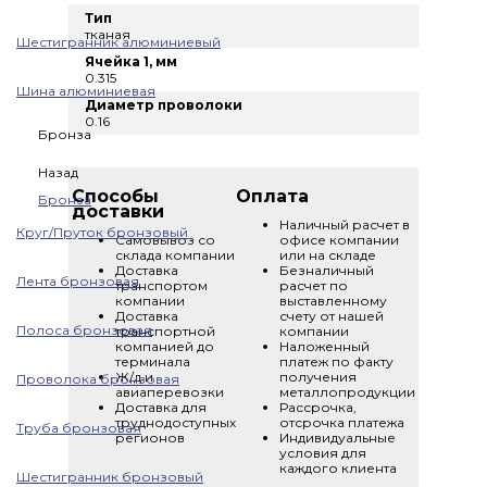
Тип
тканая
Шестигранник алюминиевый
Ячейка 1, мм
0.315
Шина алюминиевая
Диаметр проволоки
0.16
Бронза
Назад
Способы
Оплата
Бронза
доставки
Наличный расчет в
Круг/Пруток бронзовый
Самовывоз со
офисе компании
склада компании
или на складе
Доставка
Безналичный
Лента бронзовая
транспортом
расчет по
компании
выставленному
Доставка
счету от нашей
Полоса бронзовая
транспортной
компании
компанией до
Наложенный
терминала
платеж по факту
Ж/д и
получения
Проволока бронзовая
авиаперевозки
металлопродукции
Доставка для
Рассрочка,
труднодоступных
отсрочка платежа
Труба бронзовая
регионов
Индивидуальные
условия для
каждого клиента
Шестигранник бронзовый