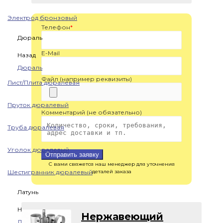
Электрод бронзовый
Телефон
*
Дюраль
E-Mail
Назад
Дюраль
Файл (например реквизиты)
Лист/Плита дюралевая
Пруток дюралевый
Комментарий (не обязательно)
Труба дюралевая
Уголок дюралевый
Отправить заявку
С вами свяжется наш менеджер для уточнения
Шестигранник дюралевый
деталей заказа
Латунь
Назад
Нержавеющий
Латунь