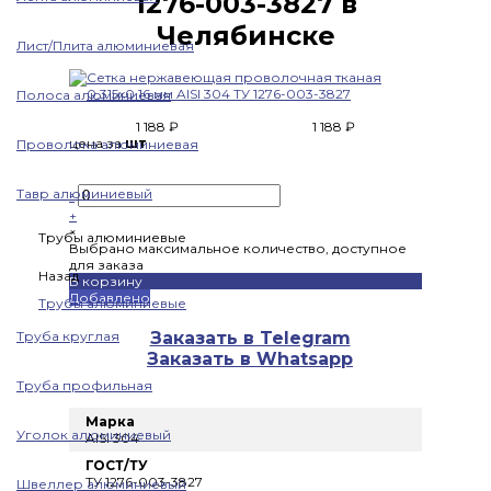
1276-003-3827 в
Челябинске
Лист/Плита алюминиевая
Полоса алюминиевая
1 188 ₽
1 188 ₽
цена за
шт
Проволока алюминиевая
Тавр алюминиевый
-
+
×
Трубы алюминиевые
Выбрано максимальное количество, доступное
для заказа
Назад
В корзину
Добавлено
Трубы алюминиевые
Труба круглая
Заказать в Telegram
Заказать в Whatsapp
Труба профильная
Марка
Уголок алюминиевый
AISI 304
ГОСТ/ТУ
ТУ 1276-003-3827
Швеллер алюминиевый