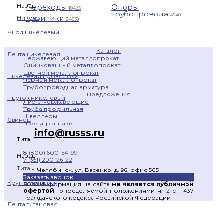
Назад
Переходы
Опоры
10423
трубопровода
4548
Тройники
Никель
24830
Анод никелевый
Каталог
Лента никелевая
Нержавеющий металлопрокат
Оцинкованный металлопрокат
Цветной металлопрокат
Никелевая проволока
Черный металлопрокат
Трубопроводная арматура
Предложения
Пруток никелевый
Листы нержавеющие
Труба профильная
Швеллеры
Свинец
Шестигранники
info@russs.ru
Титан
8 (800) 600-64-99
Назад
7 (351) 200-26-22
Титан
г. Челябинск, ул. Васенко, д. 96, офис 505
Заказать звонок
Круг титановый
2026 Информация на сайте
не является публичной
офертой
, определяемой положениями ч. 2 ст. 437
Гражданского кодекса Российской Федерации.
Лента титановая