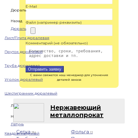
E-Mail
Дюраль
Назад
Файл (например реквизиты)
Дюраль
Лист/Плита дюралевая
Комментарий (не обязательно)
Пруток дюралевый
Труба дюралевая
Отправить заявку
С вами свяжется наш менеджер для уточнения
Уголок дюралевый
деталей заказа
Шестигранник дюралевый
Латунь
Нержавеющий
металлопрокат
Назад
Латунь
Сетка
Фольга
914
13
Квадрат латунный