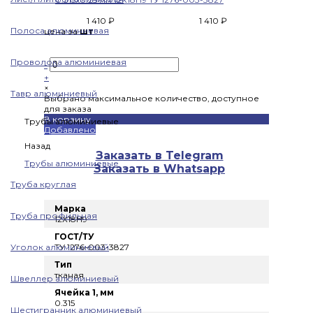
1 410 ₽
1 410 ₽
Полоса алюминиевая
цена за
шт
Проволока алюминиевая
-
+
×
Тавр алюминиевый
Выбрано максимальное количество, доступное
для заказа
В корзину
Трубы алюминиевые
Добавлено
Назад
Заказать в Telegram
Трубы алюминиевые
Заказать в Whatsapp
Труба круглая
Марка
Труба профильная
12Х18Н9
ГОСТ/ТУ
Уголок алюминиевый
ТУ 1276-003-3827
Тип
тканая
Швеллер алюминиевый
Ячейка 1, мм
0.315
Шестигранник алюминиевый