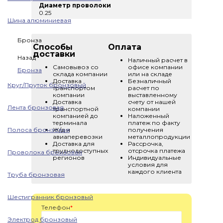
Диаметр проволоки
0.25
Шина алюминиевая
Бронза
Способы
Оплата
доставки
Назад
Наличный расчет в
Самовывоз со
офисе компании
Бронза
склада компании
или на складе
Доставка
Безналичный
Круг/Пруток бронзовый
транспортом
расчет по
компании
выставленному
Доставка
счету от нашей
Лента бронзовая
транспортной
компании
компанией до
Наложенный
терминала
платеж по факту
Полоса бронзовая
Ж/д и
получения
авиаперевозки
металлопродукции
Доставка для
Рассрочка,
труднодоступных
отсрочка платежа
Проволока бронзовая
регионов
Индивидуальные
условия для
каждого клиента
Труба бронзовая
Шестигранник бронзовый
Телефон
*
Электрод бронзовый