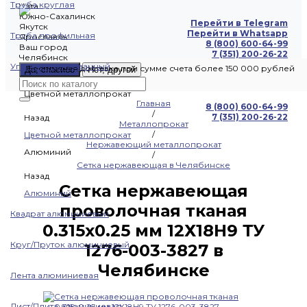
Труба круглая
Чита
Южно-Сахалинск
Перейти в Telegram
Якутск
Перейти в Whatsapp
Труба профильная
Ярославль
8 (800) 600-64-99
Ваш город
7 (351) 200-26-22
Челябинск
Уголок оцинкованный
Бесплатная доставка при сумме счета более 150 000 рублей
Да, спасибо
Нет, другой
Цветной металлопрокат
Главная
8 (800) 600-64-99
/
7 (351) 200-26-22
Назад
Металлопрокат
/
Цветной металлопрокат
Нержавеющий металлопрокат
Алюминий
/
Сетка нержавеющая в Челябинске
Назад
Сетка нержавеющая
Алюминий
проволочная тканая
Квадрат алюминиевый
0.315х0.25 мм 12Х18Н9 ТУ
Круг/Пруток алюминиевый
1276-003-3827 в
Челябинске
Лента алюминиевая
Лист/Плита алюминиевая