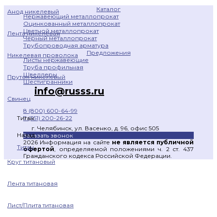
Каталог
Анод никелевый
Нержавеющий металлопрокат
Оцинкованный металлопрокат
Цветной металлопрокат
Лента никелевая
Черный металлопрокат
Трубопроводная арматура
Предложения
Никелевая проволока
Листы нержавеющие
Труба профильная
Швеллеры
Пруток никелевый
Шестигранники
info@russs.ru
Свинец
8 (800) 600-64-99
7 (351) 200-26-22
Титан
г. Челябинск, ул. Васенко, д. 96, офис 505
Назад
Заказать звонок
2026 Информация на сайте
не является публичной
Титан
офертой
, определяемой положениями ч. 2 ст. 437
Гражданского кодекса Российской Федерации.
Круг титановый
Лента титановая
Лист/Плита титановая