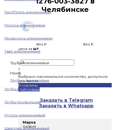
1276-003-3827 в
Челябинске
Лист/Плита алюминиевая
Полоса алюминиевая
Проволока алюминиевая
894 ₽
894 ₽
цена за
шт
Тавр алюминиевый
-
Трубы алюминиевые
+
×
Назад
Выбрано максимальное количество, доступное
Трубы алюминиевые
для заказа
В корзину
Труба круглая
Добавлено
Заказать в Telegram
Труба профильная
Заказать в Whatsapp
Уголок алюминиевый
Марка
12Х18Н9
Швеллер алюминиевый