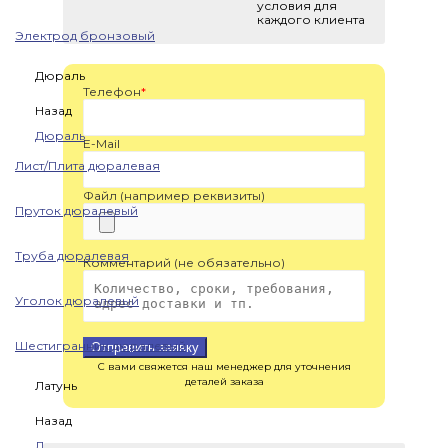
условия для
каждого клиента
Электрод бронзовый
Дюраль
Телефон
*
Назад
Дюраль
E-Mail
Лист/Плита дюралевая
Файл (например реквизиты)
Пруток дюралевый
Труба дюралевая
Комментарий (не обязательно)
Уголок дюралевый
Шестигранник дюралевый
Отправить заявку
С вами свяжется наш менеджер для уточнения
деталей заказа
Латунь
Назад
Латунь