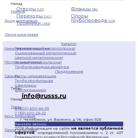
Назад
Отводы
Фланцы
15397
1882
Никель
Переходы
Опоры
10423
трубопровода
Анод никелевый
4548
Тройники
24830
Лента никелевая
Каталог
Нержавеющий металлопрокат
Никелевая проволока
Оцинкованный металлопрокат
Цветной металлопрокат
Черный металлопрокат
Пруток никелевый
Трубопроводная арматура
Предложения
Листы нержавеющие
Свинец
Труба профильная
Швеллеры
Титан
Шестигранники
info@russs.ru
Назад
Титан
8 (800) 600-64-99
7 (351) 200-26-22
Круг титановый
г. Челябинск, ул. Васенко, д. 96, офис 505
Заказать звонок
2026 Информация на сайте
не является публичной
Лента титановая
офертой
, определяемой положениями ч. 2 ст. 437
Гражданского кодекса Российской Федерации.