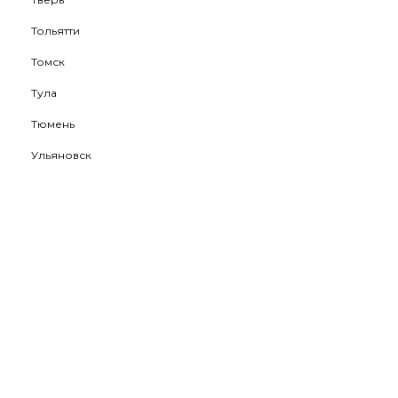
Тольятти
Томск
Тула
Тюмень
Ульяновск
Уфа
Хабаровск
Ханты-Мансийск
Чебоксары
Челябинск
Череповец
Чита