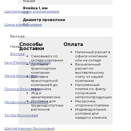
тканая
Ячейка 1, мм
Шестигранник алюминиевый
0.3
Диаметр проволоки
0.2
Шина алюминиевая
Бронза
Способы
Оплата
Назад
доставки
Наличный расчет в
Бронза
Самовывоз со
офисе компании
склада компании
или на складе
Круг/Пруток бронзовый
Доставка
Безналичный
транспортом
расчет по
компании
выставленному
Лента бронзовая
Доставка
счету от нашей
транспортной
компании
компанией до
Наложенный
Полоса бронзовая
терминала
платеж по факту
Ж/д и
получения
авиаперевозки
металлопродукции
Доставка для
Рассрочка,
Проволока бронзовая
труднодоступных
отсрочка платежа
регионов
Индивидуальные
условия для
Труба бронзовая
каждого клиента
Шестигранник бронзовый