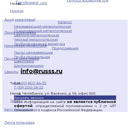
4548
Тройники
Назад
24830
Никель
Анод никелевый
Каталог
Нержавеющий металлопрокат
Оцинкованный металлопрокат
Лента никелевая
Цветной металлопрокат
Черный металлопрокат
Трубопроводная арматура
Никелевая проволока
Предложения
Листы нержавеющие
Труба профильная
Пруток никелевый
Швеллеры
Шестигранники
info@russs.ru
Свинец
8 (800) 600-64-99
Титан
7 (351) 200-26-22
г. Челябинск, ул. Васенко, д. 96, офис 505
Назад
Заказать звонок
Титан
2026 Информация на сайте
не является публичной
офертой
, определяемой положениями ч. 2 ст. 437
Круг титановый
Гражданского кодекса Российской Федерации.
Лента титановая