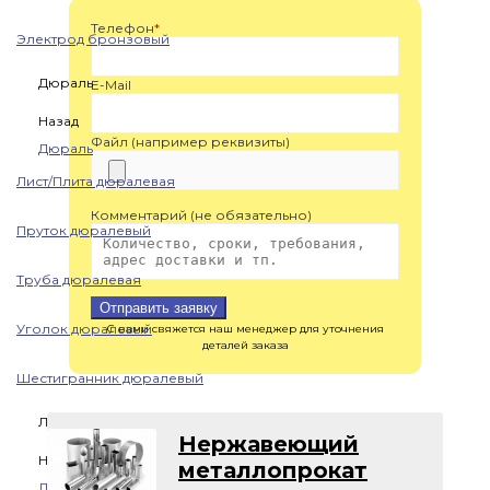
Телефон
*
Электрод бронзовый
Дюраль
E-Mail
Назад
Файл (например реквизиты)
Дюраль
Лист/Плита дюралевая
Комментарий (не обязательно)
Пруток дюралевый
Труба дюралевая
Отправить заявку
Уголок дюралевый
С вами свяжется наш менеджер для уточнения
деталей заказа
Шестигранник дюралевый
Латунь
Нержавеющий
Назад
металлопрокат
Латунь