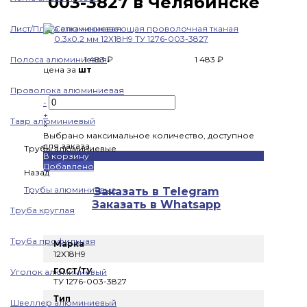
003-3827 в Челябинске
Лист/Плита алюминиевая
Полоса алюминиевая
1 483 ₽
1 483 ₽
цена за
шт
Проволока алюминиевая
-
+
Тавр алюминиевый
×
Выбрано максимальное количество, доступное
для заказа
Трубы алюминиевые
В корзину
Добавлено
Назад
Трубы алюминиевые
Заказать в Telegram
Заказать в Whatsapp
Труба круглая
Труба профильная
Марка
12Х18Н9
ГОСТ/ТУ
Уголок алюминиевый
ТУ 1276-003-3827
Тип
Швеллер алюминиевый