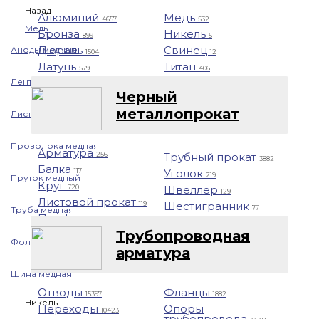
Назад
Алюминий
Медь
4657
532
Медь
Бронза
Никель
899
5
Дюраль
Свинец
Аноды медные
1504
12
Латунь
Титан
579
406
Лента медная
Черный
металлопрокат
Лист/Плита медная
Проволока медная
Арматура
Трубный прокат
256
3882
Балка
Уголок
117
219
Пруток медный
Круг
Швеллер
720
129
Листовой прокат
Шестигранник
119
77
Труба медная
Профнастил
1401
Трубопроводная
Фольга медная
арматура
Шина медная
Отводы
Фланцы
15397
1882
Никель
Переходы
Опоры
10423
трубопровода