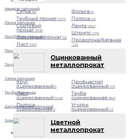
Квадрат латунный
Сетка
Фольга
914
13
Трубный прокат
Полоса
17279
143
Лента латунная
Сортовой
Лента
53647
прокат
21739
Штрипс
2776
Лист/Плита латунная
Фасонный прокат
155
Проволока/Катанка
Лист
11470
245
Проволока латунная
Оцинкованный
металлопрокат
Пруток латунный
Сетка латунная
Круг
Профнастил
оцинкованный
оцинкованный
6
270
Труба латунная
Лист
Труба
оцинкованный
оцинкованная
14430
18147
Полоса
Уголок
Шестигранник латунный
оцинкованная
оцинкованный
6
23
Электрод латунный
Цветной
металлопрокат
Медь