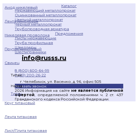
Каталог
Анод никелевый
Нержавеющий металлопрокат
Оцинкованный металлопрокат
Цветной металлопрокат
Лента никелевая
Черный металлопрокат
Трубопроводная арматура
Предложения
Никелевая проволока
Листы нержавеющие
Труба профильная
Швеллеры
Пруток никелевый
Шестигранники
info@russs.ru
Свинец
8 (800) 600-64-99
7 (351) 200-26-22
Титан
г. Челябинск, ул. Васенко, д. 96, офис 505
Назад
Заказать звонок
2026 Информация на сайте
не является публичной
Титан
офертой
, определяемой положениями ч. 2 ст. 437
Гражданского кодекса Российской Федерации.
Круг титановый
Лента титановая
Лист/Плита титановая