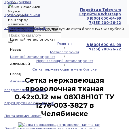
Труба круглая
Чита
Южно-Сахалинск
Перейти в Telegram
Якутск
Перейти в Whatsapp
Труба профильная
Ярославль
8 (800) 600-64-99
Ваш город
7 (351) 200-26-22
Челябинск
Уголок оцинкованный
Бесплатная доставка при сумме счета более 150 000 рублей
Да, спасибо
Нет, другой
Цветной металлопрокат
Главная
8 (800) 600-64-99
/
7 (351) 200-26-22
Назад
Металлопрокат
/
Цветной металлопрокат
Нержавеющий металлопрокат
Алюминий
/
Сетка нержавеющая в Челябинске
Назад
Сетка нержавеющая
Алюминий
проволочная тканая
Квадрат алюминиевый
0.42х0.12 мм 08Х18Н10Т ТУ
Круг/Пруток алюминиевый
1276-003-3827 в
Челябинске
Лента алюминиевая
Лист/Плита алюминиевая