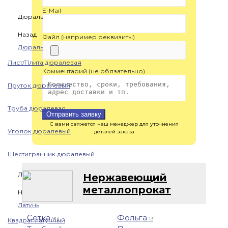
E-Mail
Дюраль
Назад
Файл (например реквизиты)
Дюраль
Лист/Плита дюралевая
Комментарий (не обязательно)
Пруток дюралевый
Труба дюралевая
Отправить заявку
С вами свяжется наш менеджер для уточнения
Уголок дюралевый
деталей заказа
Шестигранник дюралевый
Латунь
Нержавеющий
металлопрокат
Назад
Латунь
Сетка
Фольга
914
13
Квадрат латунный