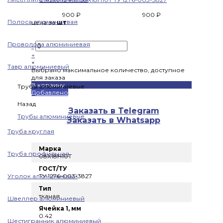
900 ₽
900 ₽
Полоса алюминиевая
цена за
шт
Проволока алюминиевая
-
+
×
Тавр алюминиевый
Выбрано максимальное количество, доступное
для заказа
В корзину
Трубы алюминиевые
Добавлено
Назад
Заказать в Telegram
Трубы алюминиевые
Заказать в Whatsapp
Труба круглая
Марка
Труба профильная
08Х18Н10Т
ГОСТ/ТУ
Уголок алюминиевый
ТУ 1276-003-3827
Тип
тканая
Швеллер алюминиевый
Ячейка 1, мм
0.42
Шестигранник алюминиевый