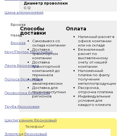
Диаметр проволоки
0.12
Шина алюминиевая
Бронза
Способы
Оплата
доставки
Назад
Наличный расчет в
Самовывоз со
офисе компании
Бронза
склада компании
или на складе
Доставка
Безналичный
Круг/Пруток бронзовый
транспортом
расчет по
компании
выставленному
Доставка
счету от нашей
Лента бронзовая
транспортной
компании
компанией до
Наложенный
терминала
платеж по факту
Полоса бронзовая
Ж/д и
получения
авиаперевозки
металлопродукции
Доставка для
Рассрочка,
труднодоступных
отсрочка платежа
Проволока бронзовая
регионов
Индивидуальные
условия для
каждого клиента
Труба бронзовая
Шестигранник бронзовый
Телефон
*
Электрод бронзовый