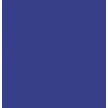
Уголок алюминиевый
Швеллер алюминиевый
Шестигранник алюминиевый
Шина алюминиевая
Бронза
Круг/Пруток бронзовый
Лента бронзовая
Полоса бронзовая
Проволока бронзовая
Труба бронзовая
Шестигранник бронзовый
Электрод бронзовый
Дюраль
Лист/Плита дюралевая
Пруток дюралевый
Труба дюралевая
Уголок дюралевый
Шестигранник дюралевый
Латунь
Квадрат латунный
Лента латунная
Лист/Плита латунная
Проволока латунная
Пруток латунный
Сетка латунная
Труба латунная
Шестигранник латунный
Электрод латунный
Медь
Аноды медные