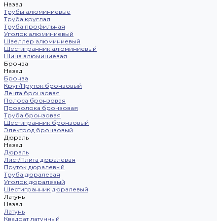
Назад
Трубы алюминиевые
Труба круглая
Труба профильная
Уголок алюминиевый
Швеллер алюминиевый
Шестигранник алюминиевый
Шина алюминиевая
Бронза
Назад
Бронза
Круг/Пруток бронзовый
Лента бронзовая
Полоса бронзовая
Проволока бронзовая
Труба бронзовая
Шестигранник бронзовый
Электрод бронзовый
Дюраль
Назад
Дюраль
Лист/Плита дюралевая
Пруток дюралевый
Труба дюралевая
Уголок дюралевый
Шестигранник дюралевый
Латунь
Назад
Латунь
Квадрат латунный