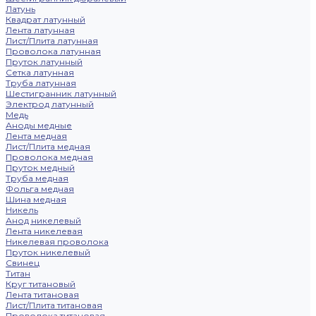
Латунь
Квадрат латунный
Лента латунная
Лист/Плита латунная
Проволока латунная
Пруток латунный
Сетка латунная
Труба латунная
Шестигранник латунный
Электрод латунный
Медь
Аноды медные
Лента медная
Лист/Плита медная
Проволока медная
Пруток медный
Труба медная
Фольга медная
Шина медная
Никель
Анод никелевый
Лента никелевая
Никелевая проволока
Пруток никелевый
Свинец
Титан
Круг титановый
Лента титановая
Лист/Плита титановая
Проволока титановая