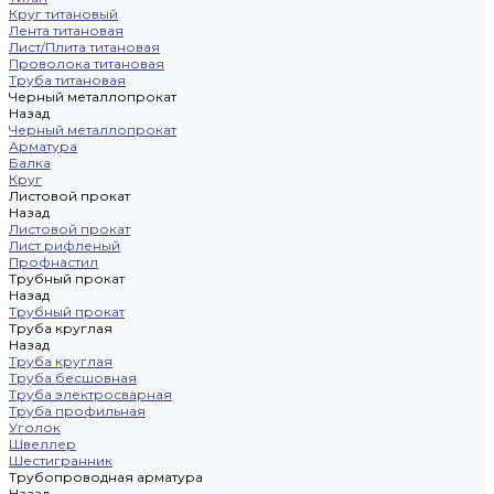
Круг титановый
Лента титановая
Лист/Плита титановая
Проволока титановая
Труба титановая
Черный металлопрокат
Назад
Черный металлопрокат
Арматура
Балка
Круг
Листовой прокат
Назад
Листовой прокат
Лист рифленый
Профнастил
Трубный прокат
Назад
Трубный прокат
Труба круглая
Назад
Труба круглая
Труба бесшовная
Труба электросварная
Труба профильная
Уголок
Швеллер
Шестигранник
Трубопроводная арматура
Назад