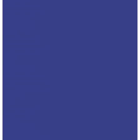
Лента медная
Лист/Плита медная
Проволока медная
Пруток медный
Труба медная
Фольга медная
Шина медная
Никель
Анод никелевый
Лента никелевая
Никелевая проволока
Пруток никелевый
Свинец
Титан
Круг титановый
Лента титановая
Лист/Плита титановая
Проволока титановая
Труба титановая
Черный металлопрокат
Арматура
Балка
Круг
Листовой прокат
Лист рифленый
Профнастил
Трубный прокат
Труба круглая
Труба бесшовная
Труба электросварная