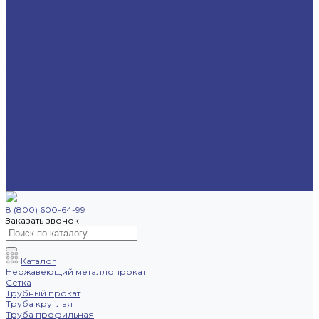
Труба профильная
Уголок
Швеллер
Шестигранник
Трубопроводная арматура
Отводы
Переходы
Тройники
Фланцы
Опоры трубопровода
Спецпредложения
Листы нержавеющие
Труба профильная
Швеллеры
Шестигранники
Доставка и оплата
Отзывы
Контакты
8 (800) 600-64-99
Заказать звонок
Каталог
Нержавеющий металлопрокат
Сетка
Трубный прокат
Труба круглая
Труба профильная