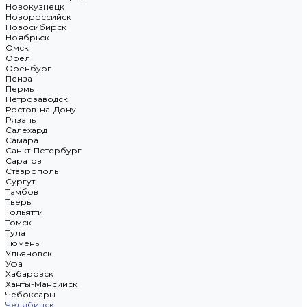
Новокузнецк
Новороссийск
Новосибирск
Ноябрьск
Омск
Орёл
Оренбург
Пенза
Пермь
Петрозаводск
Ростов-на-Дону
Рязань
Салехард
Самара
Санкт-Петербург
Саратов
Ставрополь
Сургут
Тамбов
Тверь
Тольятти
Томск
Тула
Тюмень
Ульяновск
Уфа
Хабаровск
Ханты-Мансийск
Чебоксары
Челябинск