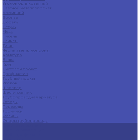
Уголок оцинкованный
Цветной металлопрокат
Алюминий
Бронза
Дюраль
Латунь
Медь
Никель
Свинец
Титан
Черный металлопрокат
Арматура
Балка
Круг
Листовой прокат
Профнастил
Трубный прокат
Уголок
Швеллер
Шестигранник
Трубопроводная арматура
Отводы
Переходы
Тройники
Фланцы
Опоры трубопровода
Спецпредложения
Листы нержавеющие
Труба профильная
Швеллеры