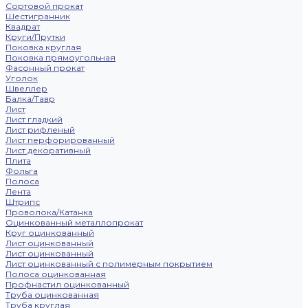
Сортовой прокат
Шестигранник
Квадрат
Круги/Прутки
Поковка круглая
Поковка прямоугольная
Фасонный прокат
Уголок
Швеллер
Балка/Тавр
Лист
Лист гладкий
Лист рифленый
Лист перфорированный
Лист декоративный
Плита
Фольга
Полоса
Лента
Штрипс
Проволока/Катанка
Оцинкованный металлопрокат
Круг оцинкованный
Лист оцинкованный
Лист оцинкованный
Лист оцинкованный с полимерным покрытием
Полоса оцинкованная
Профнастил оцинкованный
Труба оцинкованная
Труба круглая