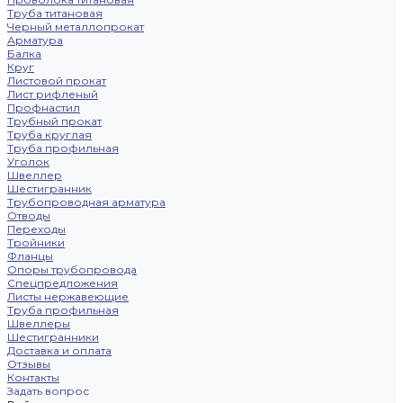
Труба титановая
Черный металлопрокат
Арматура
Балка
Круг
Листовой прокат
Лист рифленый
Профнастил
Трубный прокат
Труба круглая
Труба профильная
Уголок
Швеллер
Шестигранник
Трубопроводная арматура
Отводы
Переходы
Тройники
Фланцы
Опоры трубопровода
Спецпредложения
Листы нержавеющие
Труба профильная
Швеллеры
Шестигранники
Доставка и оплата
Отзывы
Контакты
Задать вопрос