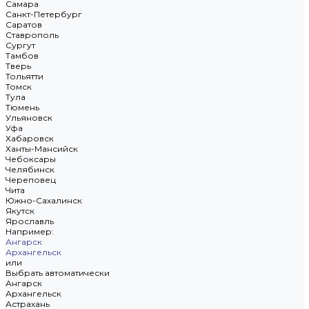
Самара
Санкт-Петербург
Саратов
Ставрополь
Сургут
Тамбов
Тверь
Тольятти
Томск
Тула
Тюмень
Ульяновск
Уфа
Хабаровск
Ханты-Мансийск
Чебоксары
Челябинск
Череповец
Чита
Южно-Сахалинск
Якутск
Ярославль
Например:
Ангарск
Архангельск
или
Выбрать автоматически
Ангарск
Архангельск
Астрахань