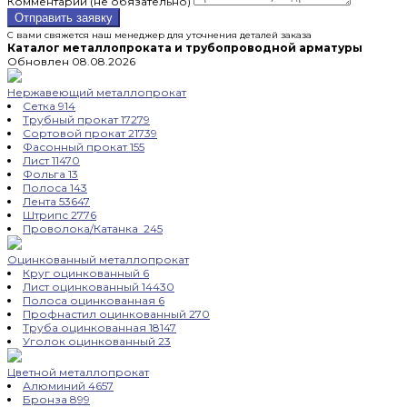
Комментарий (не обязательно)
Отправить заявку
С вами свяжется наш менеджер для уточнения деталей заказа
Каталог металлопроката и трубопроводной арматуры
Обновлен 08.08.2026
Нержавеющий металлопрокат
Сетка
914
Трубный прокат
17279
Сортовой прокат
21739
Фасонный прокат
155
Лист
11470
Фольга
13
Полоса
143
Лента
53647
Штрипс
2776
Проволока/Катанка
245
Оцинкованный металлопрокат
Круг оцинкованный
6
Лист оцинкованный
14430
Полоса оцинкованная
6
Профнастил оцинкованный
270
Труба оцинкованная
18147
Уголок оцинкованный
23
Цветной металлопрокат
Алюминий
4657
Бронза
899