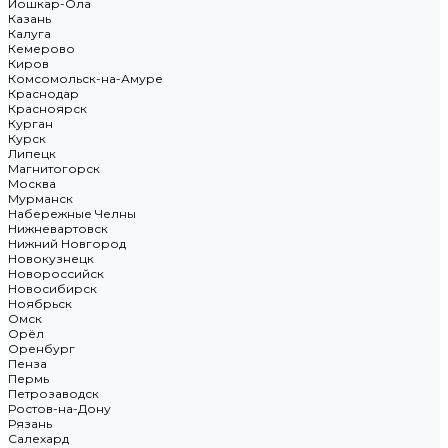
Йошкар-Ола
Казань
Калуга
Кемерово
Киров
Комсомольск-на-Амуре
Краснодар
Красноярск
Курган
Курск
Липецк
Магнитогорск
Москва
Мурманск
Набережные Челны
Нижневартовск
Нижний Новгород
Новокузнецк
Новороссийск
Новосибирск
Ноябрьск
Омск
Орёл
Оренбург
Пенза
Пермь
Петрозаводск
Ростов-на-Дону
Рязань
Салехард