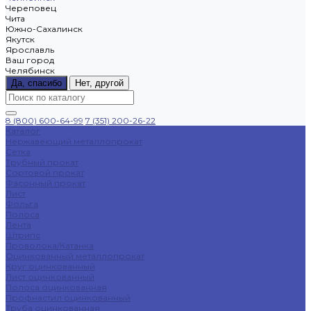
Череповец
Чита
Южно-Сахалинск
Якутск
Ярославль
Ваш город
Челябинск
Да, спасибо
Нет, другой
8 (800) 600-64-99
7 (351) 200-26-22
Каталог
Нержавеющий металлопрокат
Сетка
Трубный прокат
Сортовой прокат
Фасонный прокат
Лист
Фольга
Полоса
Лента
Штрипс
Проволока/Катанка
Оцинкованный металлопрокат
Круг оцинкованный
Лист оцинкованный
Полоса оцинкованная
Профнастил оцинкованный
Труба оцинкованная