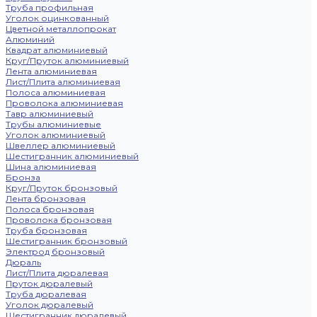
Труба профильная
Уголок оцинкованный
Цветной металлопрокат
Алюминий
Квадрат алюминиевый
Круг/Пруток алюминиевый
Лента алюминиевая
Лист/Плита алюминиевая
Полоса алюминиевая
Проволока алюминиевая
Тавр алюминиевый
Трубы алюминиевые
Уголок алюминиевый
Швеллер алюминиевый
Шестигранник алюминиевый
Шина алюминиевая
Бронза
Круг/Пруток бронзовый
Лента бронзовая
Полоса бронзовая
Проволока бронзовая
Труба бронзовая
Шестигранник бронзовый
Электрод бронзовый
Дюраль
Лист/Плита дюралевая
Пруток дюралевый
Труба дюралевая
Уголок дюралевый
Шестигранник дюралевый