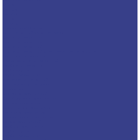
Плита
Фольга
Полоса
Лента
Штрипс
Проволока/Катанка
Оцинкованный металлопрокат
Круг оцинкованный
Лист оцинкованный
Лист оцинкованный
Лист оцинкованный с полимерным покрытием
Полоса оцинкованная
Профнастил оцинкованный
Труба оцинкованная
Труба круглая
Труба профильная
Уголок оцинкованный
Цветной металлопрокат
Алюминий
Квадрат алюминиевый
Круг/Пруток алюминиевый
Лента алюминиевая
Лист/Плита алюминиевая
Полоса алюминиевая
Проволока алюминиевая
Тавр алюминиевый
Трубы алюминиевые
Труба круглая
Труба профильная