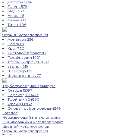
Дюраль
1504
Латунь
579
Медь
532
Никель
5
Свинец
12
Титан
406
Черный металлопрокат
Арматура
256
Балка
117
Круг
720
Листовой прокат
119
Профнастил
1401
Трубный прокат
3882
Уголок
219
Швеллер
129
Шестигранник
77
Трубопроводная арматура
Отводы
15397
Переходы
10423
Тройники
24830
Фланцы
1882
Опоры трубопровода
4548
Каталог
Нержавеющий металлопрокат
Оцинкованный металлопрокат
Цветной металлопрокат
Черный металлопрокат