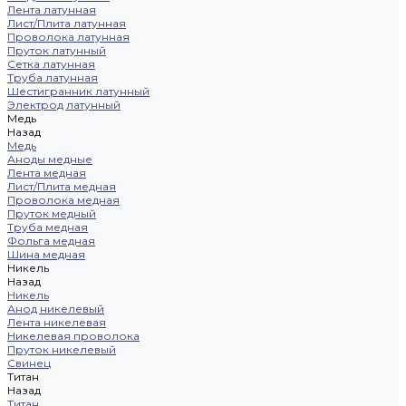
Лента латунная
Лист/Плита латунная
Проволока латунная
Пруток латунный
Сетка латунная
Труба латунная
Шестигранник латунный
Электрод латунный
Медь
Назад
Медь
Аноды медные
Лента медная
Лист/Плита медная
Проволока медная
Пруток медный
Труба медная
Фольга медная
Шина медная
Никель
Назад
Никель
Анод никелевый
Лента никелевая
Никелевая проволока
Пруток никелевый
Свинец
Титан
Назад
Титан