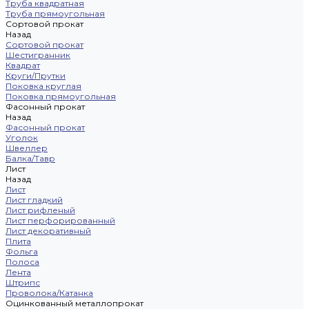
Труба квадратная
Труба прямоугольная
Сортовой прокат
Назад
Сортовой прокат
Шестигранник
Квадрат
Круги/Прутки
Поковка круглая
Поковка прямоугольная
Фасонный прокат
Назад
Фасонный прокат
Уголок
Швеллер
Балка/Тавр
Лист
Назад
Лист
Лист гладкий
Лист рифленый
Лист перфорированный
Лист декоративный
Плита
Фольга
Полоса
Лента
Штрипс
Проволока/Катанка
Оцинкованный металлопрокат