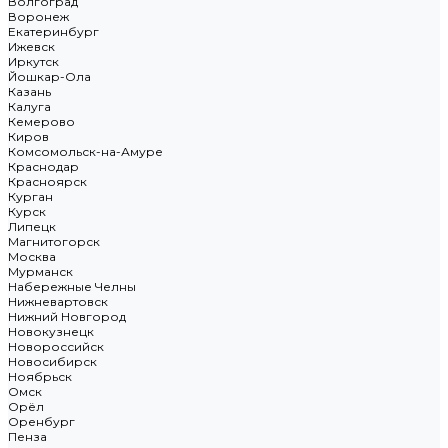
Волгоград
Воронеж
Екатеринбург
Ижевск
Иркутск
Йошкар-Ола
Казань
Калуга
Кемерово
Киров
Комсомольск-на-Амуре
Краснодар
Красноярск
Курган
Курск
Липецк
Магнитогорск
Москва
Мурманск
Набережные Челны
Нижневартовск
Нижний Новгород
Новокузнецк
Новороссийск
Новосибирск
Ноябрьск
Омск
Орёл
Оренбург
Пенза