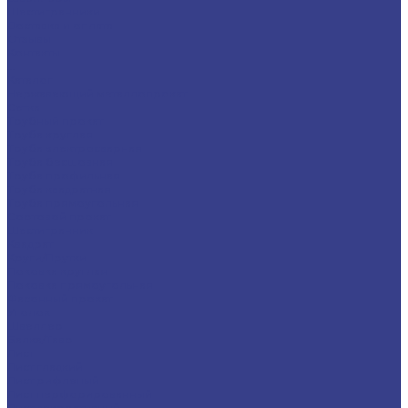
Шестигранники
Доставка и оплата
Отзывы
Контакты
...
Каталог
Нержавеющий металлопрокат
Сетка
Трубный прокат
Труба круглая
Труба электросварная
Труба бесшовная
Труба профильная
Труба квадратная
Труба прямоугольная
Сортовой прокат
Шестигранник
Квадрат
Круги/Прутки
Поковка круглая
Поковка прямоугольная
Фасонный прокат
Уголок
Швеллер
Балка/Тавр
Лист
Лист гладкий
Лист рифленый
Лист перфорированный
Лист декоративный