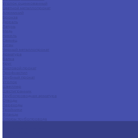
Уголок оцинкованный
Цветной металлопрокат
Алюминий
Бронза
Дюраль
Латунь
Медь
Никель
Свинец
Титан
Черный металлопрокат
Арматура
Балка
Круг
Листовой прокат
Профнастил
Трубный прокат
Уголок
Швеллер
Шестигранник
Трубопроводная арматура
Отводы
Переходы
Тройники
Фланцы
Опоры трубопровода
Спецпредложения
Листы нержавеющие
Труба профильная
Швеллеры