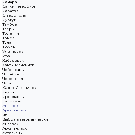
Самара
Санкт-Петербург
Саратов
Ставрополь
Сургут
Тамбов
Тверь
Тольятти
Томск
Тула
Тюмень
Ульяновск
Уфа
Хабаровск
Ханты-Мансийск
Чебоксары
Челябинск
Череповец
Чита
Южно-Сахалинск
Якутск
Ярославль
Например:
Ангарск
Архангельск
или
Выбрать автоматически
Ангарск
Архангельск
Астрахань