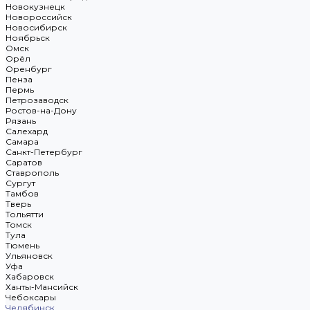
Новокузнецк
Новороссийск
Новосибирск
Ноябрьск
Омск
Орёл
Оренбург
Пенза
Пермь
Петрозаводск
Ростов-на-Дону
Рязань
Салехард
Самара
Санкт-Петербург
Саратов
Ставрополь
Сургут
Тамбов
Тверь
Тольятти
Томск
Тула
Тюмень
Ульяновск
Уфа
Хабаровск
Ханты-Мансийск
Чебоксары
Челябинск