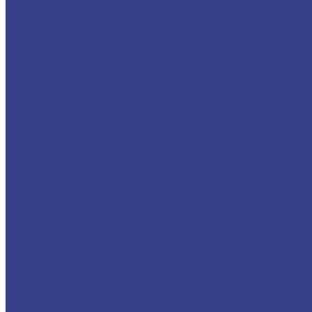
Шестигранники
Доставка и оплата
Отзывы
Контакты
...
Каталог
Нержавеющий металлопрокат
Сетка
Трубный прокат
Труба круглая
Труба электросварная
Труба бесшовная
Труба профильная
Труба квадратная
Труба прямоугольная
Сортовой прокат
Шестигранник
Квадрат
Круги/Прутки
Поковка круглая
Поковка прямоугольная
Фасонный прокат
Уголок
Швеллер
Балка/Тавр
Лист
Лист гладкий
Лист рифленый
Лист перфорированный
Лист декоративный