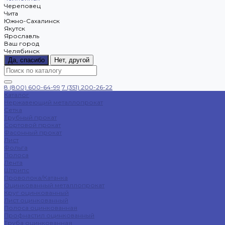
Череповец
Чита
Южно-Сахалинск
Якутск
Ярославль
Ваш город
Челябинск
Да, спасибо
Нет, другой
8 (800) 600-64-99
7 (351) 200-26-22
Каталог
Нержавеющий металлопрокат
Сетка
Трубный прокат
Сортовой прокат
Фасонный прокат
Лист
Фольга
Полоса
Лента
Штрипс
Проволока/Катанка
Оцинкованный металлопрокат
Круг оцинкованный
Лист оцинкованный
Полоса оцинкованная
Профнастил оцинкованный
Труба оцинкованная