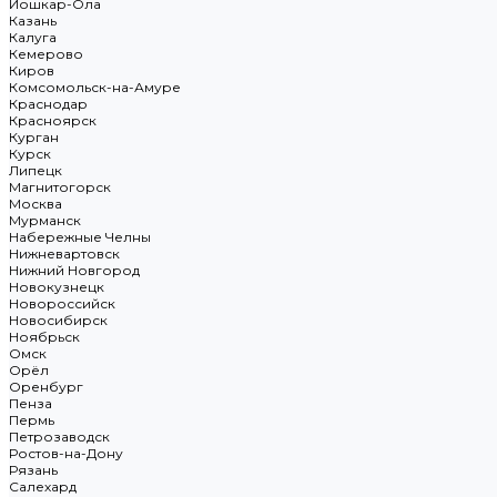
Йошкар-Ола
Казань
Калуга
Кемерово
Киров
Комсомольск-на-Амуре
Краснодар
Красноярск
Курган
Курск
Липецк
Магнитогорск
Москва
Мурманск
Набережные Челны
Нижневартовск
Нижний Новгород
Новокузнецк
Новороссийск
Новосибирск
Ноябрьск
Омск
Орёл
Оренбург
Пенза
Пермь
Петрозаводск
Ростов-на-Дону
Рязань
Салехард