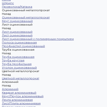
Штрипс
Проволока/Катанка
Оцинкованный металлопрокат
Назад
Оцинкованный металлопрокат
Круг оцинкованный
Лист оцинкованный
Назад
Лист оцинкованный
Лист оцинкованный
Лист оцинкованный с полимерным покрытием
Полоса оцинкованная
Профнастил оцинкованный
Труба оцинкованная
Назад
Труба оцинкованная
Труба круглая
Труба профильная
Уголок оцинкованный
Цветной металлопрокат
Назад
Цветной металлопрокат
Алюминий
Назад
Алюминий
Квадрат алюминиевый
Круг/Пруток алюминиевый
Лента алюминиевая
Лист/Плита алюминиевая
Полоса алюминиевая