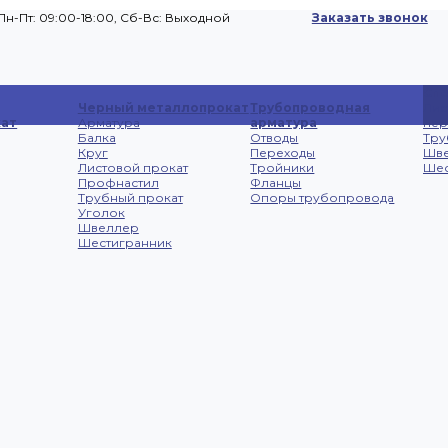
Пн-Пт: 09:00-18:00, Cб-Вс: Выходной
Заказать звонок
Сп
Черный металлопрокат
Трубопроводная
Лис
ат
Арматура
арматура
не
Балка
Отводы
Тру
Круг
Переходы
Шв
Листовой прокат
Тройники
Шес
Профнастил
Фланцы
Трубный прокат
Опоры трубопровода
Уголок
Швеллер
Шестигранник