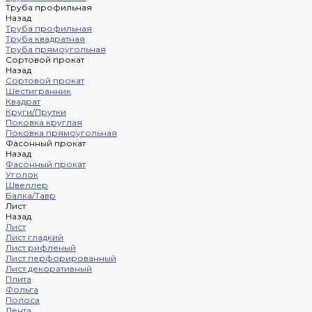
Труба профильная
Назад
Труба профильная
Труба квадратная
Труба прямоугольная
Сортовой прокат
Назад
Сортовой прокат
Шестигранник
Квадрат
Круги/Прутки
Поковка круглая
Поковка прямоугольная
Фасонный прокат
Назад
Фасонный прокат
Уголок
Швеллер
Балка/Тавр
Лист
Назад
Лист
Лист гладкий
Лист рифленый
Лист перфорированный
Лист декоративный
Плита
Фольга
Полоса
Лента