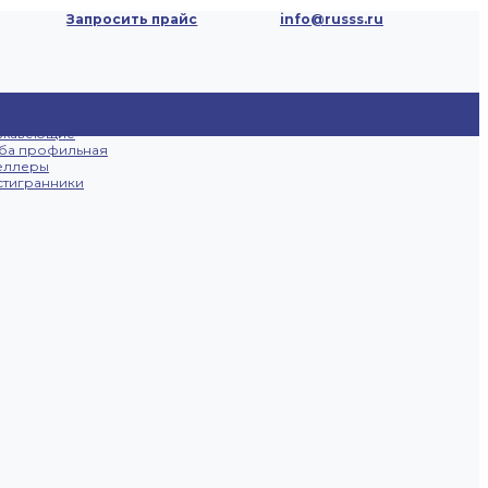
Запросить прайс
info@russs.ru
ецпредложения
Доставка и
Отзывы
Контакты
ты
оплата
ржавеющие
ба профильная
еллеры
тигранники