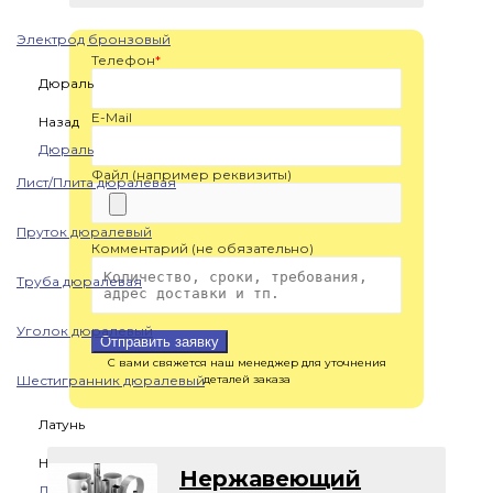
Электрод бронзовый
Телефон
*
Дюраль
E-Mail
Назад
Дюраль
Файл (например реквизиты)
Лист/Плита дюралевая
Пруток дюралевый
Комментарий (не обязательно)
Труба дюралевая
Уголок дюралевый
Отправить заявку
С вами свяжется наш менеджер для уточнения
Шестигранник дюралевый
деталей заказа
Латунь
Назад
Нержавеющий
Латунь