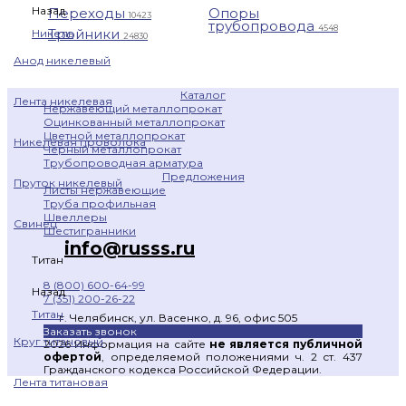
Назад
Переходы
Опоры
10423
трубопровода
4548
Тройники
Никель
24830
Анод никелевый
Каталог
Лента никелевая
Нержавеющий металлопрокат
Оцинкованный металлопрокат
Цветной металлопрокат
Никелевая проволока
Черный металлопрокат
Трубопроводная арматура
Предложения
Пруток никелевый
Листы нержавеющие
Труба профильная
Швеллеры
Свинец
Шестигранники
info@russs.ru
Титан
8 (800) 600-64-99
Назад
7 (351) 200-26-22
Титан
г. Челябинск, ул. Васенко, д. 96, офис 505
Заказать звонок
Круг титановый
2026 Информация на сайте
не является публичной
офертой
, определяемой положениями ч. 2 ст. 437
Гражданского кодекса Российской Федерации.
Лента титановая