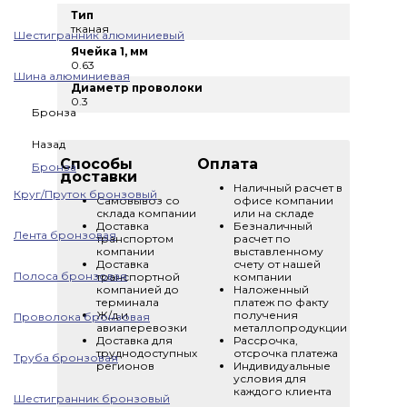
Тип
тканая
Шестигранник алюминиевый
Ячейка 1, мм
0.63
Шина алюминиевая
Диаметр проволоки
0.3
Бронза
Назад
Способы
Оплата
Бронза
доставки
Наличный расчет в
Круг/Пруток бронзовый
Самовывоз со
офисе компании
склада компании
или на складе
Доставка
Безналичный
Лента бронзовая
транспортом
расчет по
компании
выставленному
Доставка
счету от нашей
Полоса бронзовая
транспортной
компании
компанией до
Наложенный
терминала
платеж по факту
Ж/д и
получения
Проволока бронзовая
авиаперевозки
металлопродукции
Доставка для
Рассрочка,
труднодоступных
отсрочка платежа
Труба бронзовая
регионов
Индивидуальные
условия для
каждого клиента
Шестигранник бронзовый