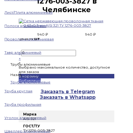
1276-003-3827 в
Челябинске
Лист/Плита алюминиевая
Полоса алюминиевая
940 ₽
940 ₽
цена за
шт
Проволока алюминиевая
Тавр алюминиевый
-
+
×
Трубы алюминиевые
Выбрано максимальное количество, доступное
для заказа
Назад
В корзину
Добавлено
Трубы алюминиевые
Труба круглая
Заказать в Telegram
Заказать в Whatsapp
Труба профильная
Марка
Уголок алюминиевый
AISI 321
ГОСТ/ТУ
ТУ 1276-003-3827
Швеллер алюминиевый