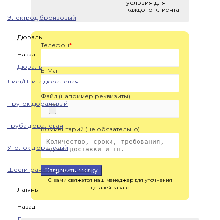
условия для
каждого клиента
Электрод бронзовый
Дюраль
Телефон
*
Назад
Дюраль
E-Mail
Лист/Плита дюралевая
Файл (например реквизиты)
Пруток дюралевый
Труба дюралевая
Комментарий (не обязательно)
Уголок дюралевый
Шестигранник дюралевый
Отправить заявку
С вами свяжется наш менеджер для уточнения
деталей заказа
Латунь
Назад
Латунь