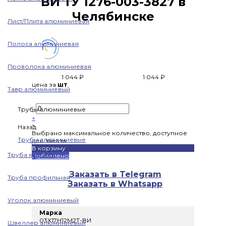
ВИ ТУ 1276-003-3827 в
Челябинске
Лист/Плита алюминиевая
Полоса алюминиевая
Проволока алюминиевая
1 044 ₽
1 044 ₽
цена за
шт
Тавр алюминиевый
-
Трубы алюминиевые
+
×
Назад
Выбрано максимальное количество, доступное
Трубы алюминиевые
для заказа
В корзину
Труба круглая
Добавлено
Заказать в Telegram
Труба профильная
Заказать в Whatsapp
Уголок алюминиевый
Марка
03Х17Н12М2Т-ВИ
Швеллер алюминиевый