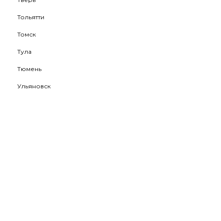
Тольятти
Томск
Тула
Тюмень
Ульяновск
Уфа
Хабаровск
Ханты-Мансийск
Чебоксары
Челябинск
Череповец
Чита