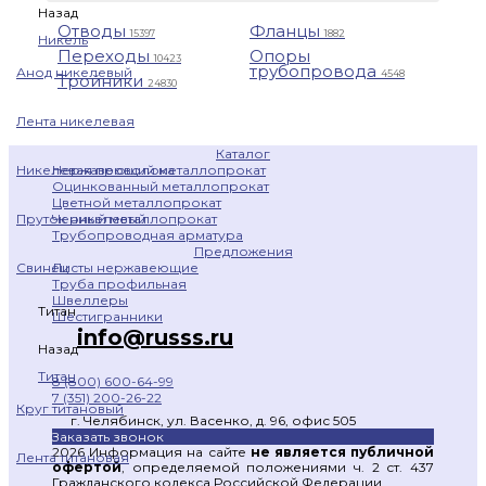
Назад
Отводы
Фланцы
15397
1882
Никель
Переходы
Опоры
10423
трубопровода
Анод никелевый
4548
Тройники
24830
Лента никелевая
Каталог
Нержавеющий металлопрокат
Никелевая проволока
Оцинкованный металлопрокат
Цветной металлопрокат
Черный металлопрокат
Пруток никелевый
Трубопроводная арматура
Предложения
Листы нержавеющие
Свинец
Труба профильная
Швеллеры
Титан
Шестигранники
info@russs.ru
Назад
Титан
8 (800) 600-64-99
7 (351) 200-26-22
Круг титановый
г. Челябинск, ул. Васенко, д. 96, офис 505
Заказать звонок
2026 Информация на сайте
не является публичной
Лента титановая
офертой
, определяемой положениями ч. 2 ст. 437
Гражданского кодекса Российской Федерации.