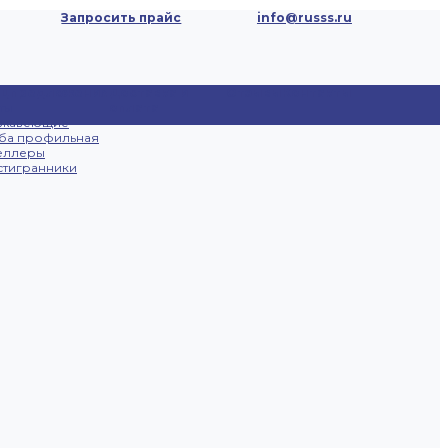
Запросить прайс
info@russs.ru
ецпредложения
Доставка и
Отзывы
Контакты
ты
оплата
ржавеющие
ба профильная
еллеры
тигранники