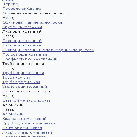
Штрипс
Проволока/Катанка
Оцинкованный металлопрокат
Назад
Оцинкованный металлопрокат
Круг оцинкованный
Лист оцинкованный
Назад
Лист оцинкованный
Лист оцинкованный
Лист оцинкованный с полимерным покрытием
Полоса оцинкованная
Профнастил оцинкованный
Труба оцинкованная
Назад
Труба оцинкованная
Труба круглая
Труба профильная
Уголок оцинкованный
Цветной металлопрокат
Назад
Цветной металлопрокат
Алюминий
Назад
Алюминий
Квадрат алюминиевый
Круг/Пруток алюминиевый
Лента алюминиевая
Лист/Плита алюминиевая
Полоса алюминиевая