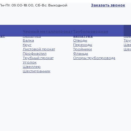
Пн-Пт: 09:00-18:00, Cб-Вс: Выходной
Заказать звонок
Сп
Черный металлопрокат
Трубопроводная
Лис
ат
Арматура
арматура
не
Балка
Отводы
Тру
Круг
Переходы
Шв
Листовой прокат
Тройники
Шес
Профнастил
Фланцы
Трубный прокат
Опоры трубопровода
Уголок
Швеллер
Шестигранник