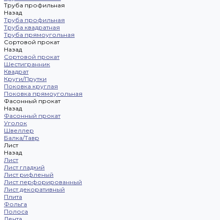
Труба профильная
Назад
Труба профильная
Труба квадратная
Труба прямоугольная
Сортовой прокат
Назад
Сортовой прокат
Шестигранник
Квадрат
Круги/Прутки
Поковка круглая
Поковка прямоугольная
Фасонный прокат
Назад
Фасонный прокат
Уголок
Швеллер
Балка/Тавр
Лист
Назад
Лист
Лист гладкий
Лист рифленый
Лист перфорированный
Лист декоративный
Плита
Фольга
Полоса
Лента