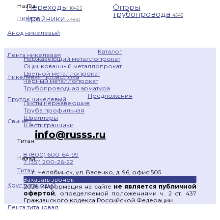
Назад
Переходы
Опоры
10423
трубопровода
4548
Тройники
Никель
24830
Анод никелевый
Каталог
Лента никелевая
Нержавеющий металлопрокат
Оцинкованный металлопрокат
Цветной металлопрокат
Никелевая проволока
Черный металлопрокат
Трубопроводная арматура
Предложения
Пруток никелевый
Листы нержавеющие
Труба профильная
Швеллеры
Свинец
Шестигранники
info@russs.ru
Титан
8 (800) 600-64-99
Назад
7 (351) 200-26-22
Титан
г. Челябинск, ул. Васенко, д. 96, офис 505
Заказать звонок
Круг титановый
2026 Информация на сайте
не является публичной
офертой
, определяемой положениями ч. 2 ст. 437
Гражданского кодекса Российской Федерации.
Лента титановая