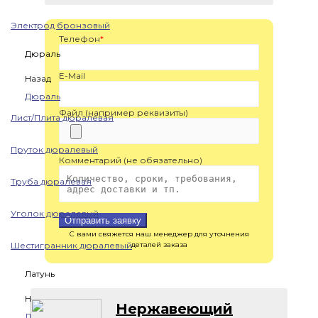
Электрод бронзовый
Телефон
*
Дюраль
E-Mail
Назад
Дюраль
Файл (например реквизиты)
Лист/Плита дюралевая
Пруток дюралевый
Комментарий (не обязательно)
Труба дюралевая
Уголок дюралевый
Отправить заявку
С вами свяжется наш менеджер для уточнения
Шестигранник дюралевый
деталей заказа
Латунь
Назад
Нержавеющий
Латунь