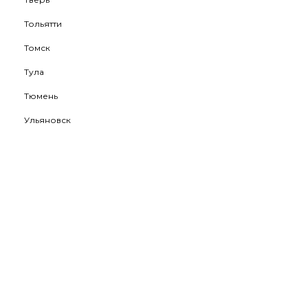
Тольятти
Томск
Тула
Тюмень
Ульяновск
Уфа
Хабаровск
Ханты-Мансийск
Чебоксары
Челябинск
Череповец
Чита