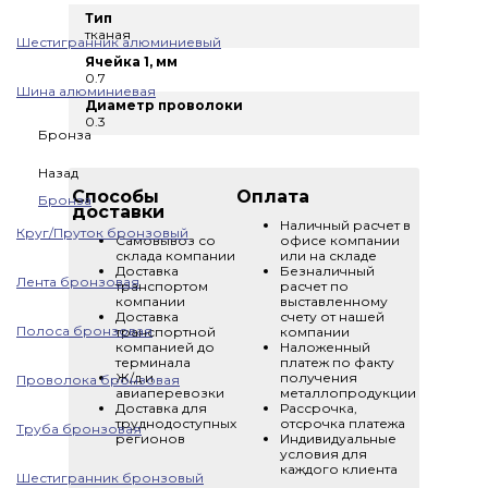
Тип
тканая
Шестигранник алюминиевый
Ячейка 1, мм
0.7
Шина алюминиевая
Диаметр проволоки
0.3
Бронза
Назад
Способы
Оплата
Бронза
доставки
Наличный расчет в
Круг/Пруток бронзовый
Самовывоз со
офисе компании
склада компании
или на складе
Доставка
Безналичный
Лента бронзовая
транспортом
расчет по
компании
выставленному
Доставка
счету от нашей
Полоса бронзовая
транспортной
компании
компанией до
Наложенный
терминала
платеж по факту
Ж/д и
получения
Проволока бронзовая
авиаперевозки
металлопродукции
Доставка для
Рассрочка,
труднодоступных
отсрочка платежа
Труба бронзовая
регионов
Индивидуальные
условия для
каждого клиента
Шестигранник бронзовый