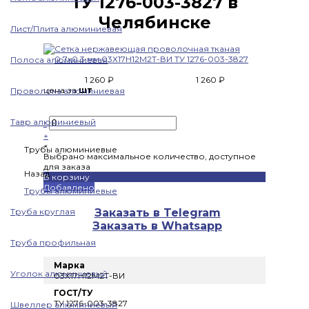
ТУ 1276-003-3827 в
Челябинске
Лист/Плита алюминиевая
Полоса алюминиевая
1 260 ₽
1 260 ₽
цена за
шт
Проволока алюминиевая
Тавр алюминиевый
-
+
×
Трубы алюминиевые
Выбрано максимальное количество, доступное
для заказа
Назад
В корзину
Добавлено
Трубы алюминиевые
Труба круглая
Заказать в Telegram
Заказать в Whatsapp
Труба профильная
Марка
Уголок алюминиевый
03Х17Н12М2Т-ВИ
ГОСТ/ТУ
ТУ 1276-003-3827
Швеллер алюминиевый