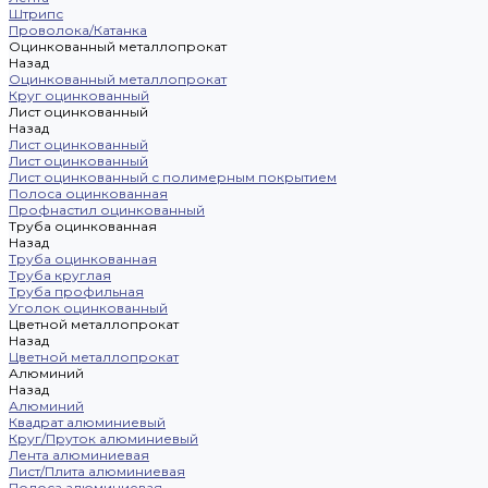
Штрипс
Проволока/Катанка
Оцинкованный металлопрокат
Назад
Оцинкованный металлопрокат
Круг оцинкованный
Лист оцинкованный
Назад
Лист оцинкованный
Лист оцинкованный
Лист оцинкованный с полимерным покрытием
Полоса оцинкованная
Профнастил оцинкованный
Труба оцинкованная
Назад
Труба оцинкованная
Труба круглая
Труба профильная
Уголок оцинкованный
Цветной металлопрокат
Назад
Цветной металлопрокат
Алюминий
Назад
Алюминий
Квадрат алюминиевый
Круг/Пруток алюминиевый
Лента алюминиевая
Лист/Плита алюминиевая
Полоса алюминиевая