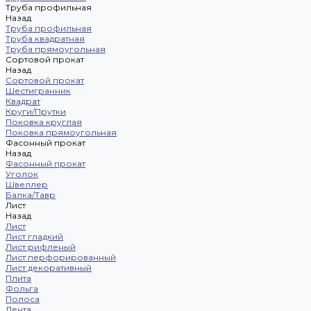
Труба профильная
Назад
Труба профильная
Труба квадратная
Труба прямоугольная
Сортовой прокат
Назад
Сортовой прокат
Шестигранник
Квадрат
Круги/Прутки
Поковка круглая
Поковка прямоугольная
Фасонный прокат
Назад
Фасонный прокат
Уголок
Швеллер
Балка/Тавр
Лист
Назад
Лист
Лист гладкий
Лист рифленый
Лист перфорированный
Лист декоративный
Плита
Фольга
Полоса
Лента