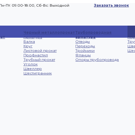
Пн-Пт: 09:00-18:00, Cб-Вс: Выходной
Заказать звонок
Сп
Черный металлопрокат
Трубопроводная
Лис
ат
Арматура
арматура
не
Балка
Отводы
Тру
Круг
Переходы
Шв
Листовой прокат
Тройники
Шес
Профнастил
Фланцы
Трубный прокат
Опоры трубопровода
Уголок
Швеллер
Шестигранник