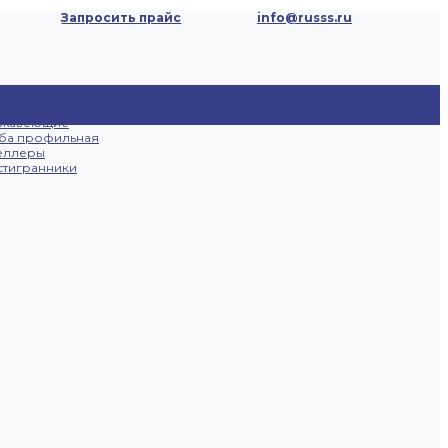
Запросить прайс
info@russs.ru
ецпредложения
Доставка и
Отзывы
Контакты
ты
оплата
ржавеющие
ба профильная
еллеры
тигранники